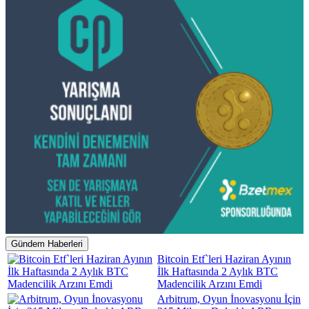
Gündem Haberleri
Bitcoin Etf`leri Haziran Ayının
İlk Haftasında 2 Aylık BTC
Madencilik Arzını Emdi
Arbitrum, Oyun İnovasyonu İçin