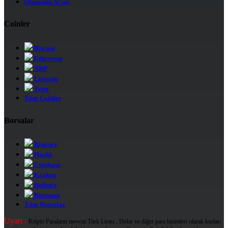
Otomatik Al sat
Coinler
Bitcoin
Ethereum
XRP
Litecoin
Tron
Tüm Coinler
Borsalar
Binance
Huobi
Coinbase
Kraken
Bitfinex
Bitstamp
Tüm Borsalar
Uyarı :
Kripto Paraların mevcut Türk Lirası , Dolar ve diğer para birimleri olarak kurları