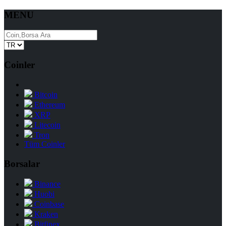
MENU
Coinler
Bitcoin
Ethereum
XRP
Litecoin
Tron
Tüm Coinler
Borsalar
Binance
Huobi
Coinbase
Kraken
Bitfinex