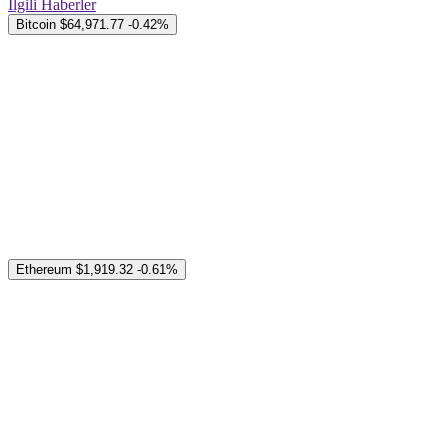
İlgili Haberler
Bitcoin
$64,971.77
-0.42%
Ethereum
$1,919.32
-0.61%