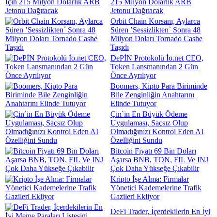
215 Milyon Dolarlık ARB
Jetonu Dağıtacak
Orbit Chain Korsanı, Aylarca
Süren ’Sessizlikten` Sonra 48
Milyon Doları Tornado Cashe
Taşıdı
DePİN Protokolü İo.net CEO,
Token Lansmanından 2 Gün
Önce Ayrılıyor
Boomers, Kipto Para Biriminde
Bile Zenginliğin Anahtarını
Elinde Tutuyor
Çin`in En Büyük Ödeme
Uygulaması, Saçsız Olup
Olmadığınızı Kontrol Eden AI
Özelliğini Sundu
Bitcoin Fiyatı 69 Bin Doları
Aşarsa BNB, TON, FIL Ve INJ
Çok Daha Yükseğe Çıkabilir
Kripto İşe Alma: Firmalar
Yönetici Kademelerine Trafik
Gazileri Ekliyor
DeFi Trader, İçerdekilerin En İyi