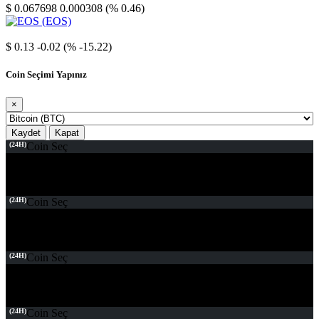
$ 0.067698
0.000308 (% 0.46)
EOS
$ 0.13
-0.02 (% -15.22)
Coin Seçimi Yapınız
×
Kaydet
Kapat
(24H)
Coin Seç
(24H)
Coin Seç
(24H)
Coin Seç
(24H)
Coin Seç