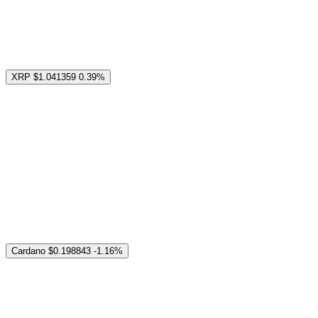
XRP
$1.041359
0.39%
Cardano
$0.198843
-1.16%