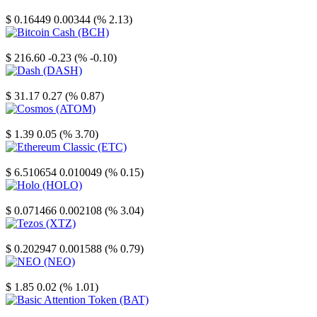
Stellar
$ 0.16449
0.00344 (% 2.13)
Bitcoin Cash
$ 216.60
-0.23 (% -0.10)
Dash
$ 31.17
0.27 (% 0.87)
Cosmos
$ 1.39
0.05 (% 3.70)
Ethereum Classic
$ 6.510654
0.010049 (% 0.15)
Holo
$ 0.071466
0.002108 (% 3.04)
Tezos
$ 0.202947
0.001588 (% 0.79)
NEO
$ 1.85
0.02 (% 1.01)
Basic Attention Token