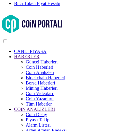
Bitci Token Fiyat Hesabı
CANLI PİYASA
HABERLER
Güncel Haberleri
Coin Haberleri
Coin Analizleri
Blockchain Haberleri
Borsa Haberleri
Mining Haberleri
Coin Videoları
Coin Yazarları
Tüm Haberler
COİN ANALİZLERİ
Coin Detay
Piyasa Takip
Alarm Listesi
Artan Azalan Endeksi