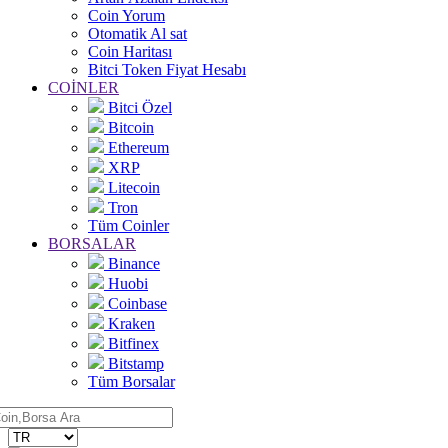
Coin Yorum
Otomatik Al sat
Coin Haritası
Bitci Token Fiyat Hesabı
COİNLER
Bitci Özel
Bitcoin
Ethereum
XRP
Litecoin
Tron
Tüm Coinler
BORSALAR
Binance
Huobi
Coinbase
Kraken
Bitfinex
Bitstamp
Tüm Borsalar