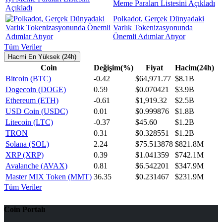
Meme Paraları Listesini Açıkladı
Polkadot, Gerçek Dünyadaki
Varlık Tokenizasyonunda
Önemli Adımlar Atıyor
Tüm Veriler
Hacmi En Yüksek (24h)
Coin
Değişim(%)
Fiyat
Hacim(24h)
Bitcoin (BTC)
-0.42
$64,971.77
$8.1B
Dogecoin (DOGE)
0.59
$0.070421
$3.9B
Ethereum (ETH)
-0.61
$1,919.32
$2.5B
USD Coin (USDC)
0.01
$0.999876
$1.8B
Litecoin (LTC)
-0.37
$45.60
$1.2B
TRON
0.31
$0.328551
$1.2B
Solana (SOL)
2.24
$75.513878
$821.8M
XRP (XRP)
0.39
$1.041359
$742.1M
Avalanche (AVAX)
0.81
$6.542201
$347.9M
Master MIX Token (MMT)
36.35
$0.231467
$231.9M
Tüm Veriler
Coin Portalı