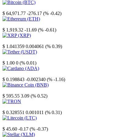
Bitcoin
$ 64,971.77
-276.17 (% -0.42)
Ethereum
$ 1,919.32
-11.69 (% -0.61)
XRP
$ 1.041359
0.004061 (% 0.39)
Tether
$ 1.00
0 (% 0.01)
Cardano
$ 0.198843
-0.002340 (% -1.16)
Binance Coin
$ 595.55
3.09 (% 0.52)
TRON
$ 0.328551
0.001011 (% 0.31)
Litecoin
$ 45.60
-0.17 (% -0.37)