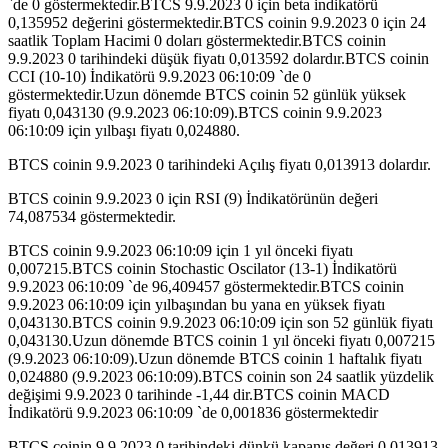
`de 0 göstermektedir.BTCS 9.9.2023 0 için beta indikatörü
0,135952 değerini göstermektedir.BTCS coinin 9.9.2023 0 için 24
saatlik Toplam Hacimi 0 doları göstermektedir.BTCS coinin
9.9.2023 0 tarihindeki düşük fiyatı 0,013592 dolardır.BTCS coinin
CCI (10-10) İndikatörü 9.9.2023 06:10:09 `de 0
göstermektedir.Uzun dönemde BTCS coinin 52 günlük yüksek
fiyatı 0,043130 (9.9.2023 06:10:09).BTCS coinin 9.9.2023
06:10:09 için yılbaşı fiyatı 0,024880.
BTCS coinin 9.9.2023 0 tarihindeki Açılış fiyatı 0,013913 dolardır.
BTCS coinin 9.9.2023 0 için RSI (9) İndikatörünün değeri
74,087534 göstermektedir.
BTCS coinin 9.9.2023 06:10:09 için 1 yıl önceki fiyatı
0,007215.BTCS coinin Stochastic Oscilator (13-1) İndikatörü
9.9.2023 06:10:09 `de 96,409457 göstermektedir.BTCS coinin
9.9.2023 06:10:09 için yılbaşından bu yana en yüksek fiyatı
0,043130.BTCS coinin 9.9.2023 06:10:09 için son 52 günlük fiyatı
0,043130.Uzun dönemde BTCS coinin 1 yıl önceki fiyatı 0,007215
(9.9.2023 06:10:09).Uzun dönemde BTCS coinin 1 haftalık fiyatı
0,024880 (9.9.2023 06:10:09).BTCS coinin son 24 saatlik yüzdelik
değişimi 9.9.2023 0 tarihinde -1,44 dir.BTCS coinin MACD
İndikatörü 9.9.2023 06:10:09 `de 0,001836 göstermektedir
BTCS coinin 9.9.2023 0 tarihindeki dünkü kapanış değeri 0,013913