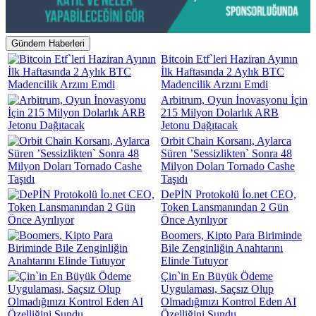
Gündem Haberleri
Bitcoin Etf`leri Haziran Ayının
İlk Haftasında 2 Aylık BTC
Madencilik Arzını Emdi
Arbitrum, Oyun İnovasyonu İçin
215 Milyon Dolarlık ARB
Jetonu Dağıtacak
Orbit Chain Korsanı, Aylarca
Süren ’Sessizlikten` Sonra 48
Milyon Doları Tornado Cashe
Taşıdı
DePİN Protokolü İo.net CEO,
Token Lansmanından 2 Gün
Önce Ayrılıyor
Boomers, Kipto Para Biriminde
Bile Zenginliğin Anahtarını
Elinde Tutuyor
Çin`in En Büyük Ödeme
Uygulaması, Saçsız Olup
Olmadığınızı Kontrol Eden AI
Özelliğini Sundu