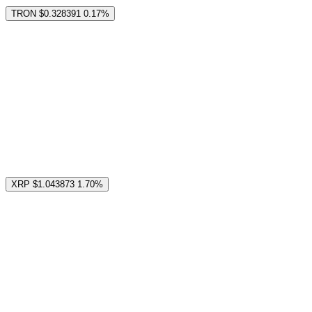
TRON
$0.328391
0.17%
XRP
$1.043873
1.70%