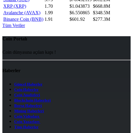
XRP (XRP)
1.70
$1.043873
$668.8M
Avalanche (AVAX)
1.99
$6.550865
$348.5M
Binance Coin (BNB)
1.91
$601.92
$277.3M
Tüm Veriler
Coin Portalı
Coin dünyasına açılan kapı !
Haberler
Güncel Haberler
Coin Haberler
Coin Analizleri
Blockchain Haberleri
Borsa Haberleri
Mining Haberleri
Coin Videoları
Coin Yazarları
Tüm Haberler