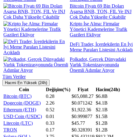
Bitcoin Fiyatı 69 Bin Doları
Aşarsa BNB, TON, FIL Ve INJ
Çok Daha Yükseğe Çıkabilir
Kripto İşe Alma: Firmalar
Yönetici Kademelerine Trafik
Gazileri Ekliyor
DeFi Trader, İçerdekilerin En İyi
Meme Paraları Listesini Açıkladı
Polkadot, Gerçek Dünyadaki
Varlık Tokenizasyonunda
Önemli Adımlar Atıyor
Tüm Veriler
Hacmi En Yüksek (24h)
Coin
Değişim(%)
Fiyat
Hacim(24h)
Bitcoin (BTC)
0.28
$65,088.27
$6.8B
Dogecoin (DOGE)
2.26
$0.071242
$4.1B
Ethereum (ETH)
0.52
$1,922.36
$2.1B
USD Coin (USDC)
0.01
$0.999877
$1.5B
Litecoin (LTC)
0.33
$45.77
$1.2B
TRON
0.17
$0.328391
$1.2B
Solana (SOL)
3.75
$76.432119
$812.2M