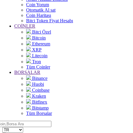
Coin Yorum
Otomatik Al sat
Coin Haritası
Bitci Token Fiyat Hesabı
COİNLER
Bitci Özel
Bitcoin
Ethereum
XRP
Litecoin
Tron
Tüm Coinler
BORSALAR
Binance
Huobi
Coinbase
Kraken
Bitfinex
Bitstamp
Tüm Borsalar