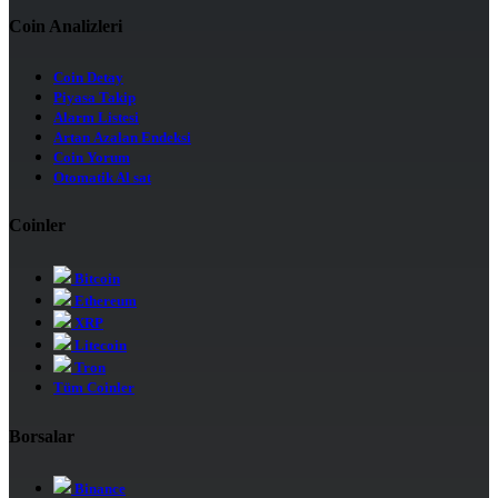
Coin Analizleri
Coin Detay
Piyasa Takip
Alarm Listesi
Artan Azalan Endeksi
Coin Yorum
Otomatik Al sat
Coinler
Bitcoin
Ethereum
XRP
Litecoin
Tron
Tüm Coinler
Borsalar
Binance