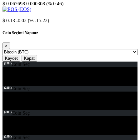
$ 0.067698
0.000308 (% 0.46)
EOS
$ 0.13
-0.02 (% -15.22)
Coin Seçimi Yapınız
×
Kaydet
Kapat
(24H)
Coin Seç
(24H)
Coin Seç
(24H)
Coin Seç
(24H)
Coin Seç