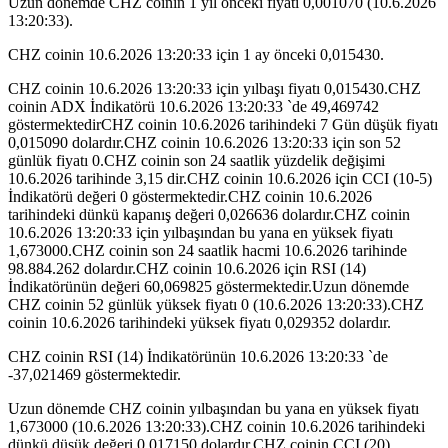
Uzun dönemde CHZ coinin 1 yıl önceki fiyatı 0,001070 (10.6.2026
13:20:33).
CHZ coinin 10.6.2026 13:20:33 için 1 ay önceki 0,015430.
CHZ coinin 10.6.2026 13:20:33 için yılbaşı fiyatı 0,015430.CHZ
coinin ADX İndikatörü 10.6.2026 13:20:33 `de 49,469742
göstermektedirCHZ coinin 10.6.2026 tarihindeki 7 Gün düşük fiyatı
0,015090 dolardır.CHZ coinin 10.6.2026 13:20:33 için son 52
günlük fiyatı 0.CHZ coinin son 24 saatlik yüzdelik değişimi
10.6.2026 tarihinde 3,15 dir.CHZ coinin 10.6.2026 için CCI (10-5)
İndikatörü değeri 0 göstermektedir.CHZ coinin 10.6.2026
tarihindeki dünkü kapanış değeri 0,026636 dolardır.CHZ coinin
10.6.2026 13:20:33 için yılbaşından bu yana en yüksek fiyatı
1,673000.CHZ coinin son 24 saatlik hacmi 10.6.2026 tarihinde
98.884.262 dolardır.CHZ coinin 10.6.2026 için RSI (14)
İndikatörünün değeri 60,069825 göstermektedir.Uzun dönemde
CHZ coinin 52 günlük yüksek fiyatı 0 (10.6.2026 13:20:33).CHZ
coinin 10.6.2026 tarihindeki yüksek fiyatı 0,029352 dolardır.
CHZ coinin RSI (14) İndikatörünün 10.6.2026 13:20:33 `de
-37,021469 göstermektedir.
Uzun dönemde CHZ coinin yılbaşından bu yana en yüksek fiyatı
1,673000 (10.6.2026 13:20:33).CHZ coinin 10.6.2026 tarihindeki
dünkü düşük değeri 0,017150 dolardır.CHZ coinin CCI (20)