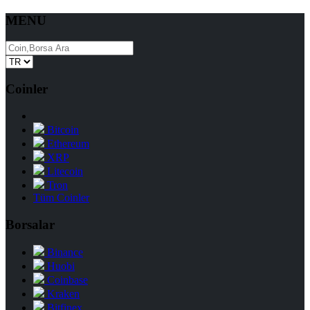
MENU
Coinler
Bitcoin
Ethereum
XRP
Litecoin
Tron
Tüm Coinler
Borsalar
Binance
Huobi
Coinbase
Kraken
Bitfinex