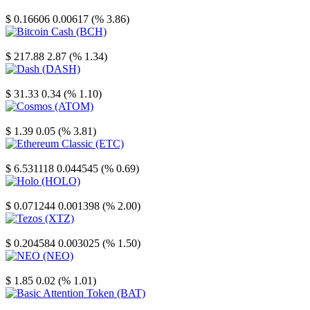
Stellar
$ 0.16606
0.00617 (% 3.86)
Bitcoin Cash
$ 217.88
2.87 (% 1.34)
Dash
$ 31.33
0.34 (% 1.10)
Cosmos
$ 1.39
0.05 (% 3.81)
Ethereum Classic
$ 6.531118
0.044545 (% 0.69)
Holo
$ 0.071244
0.001398 (% 2.00)
Tezos
$ 0.204584
0.003025 (% 1.50)
NEO
$ 1.85
0.02 (% 1.01)
Basic Attention Token