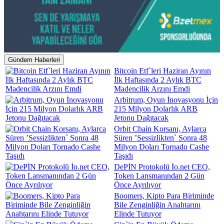
Gündem Haberleri
Bitcoin Etf`leri Haziran Ayının
İlk Haftasında 2 Aylık BTC
Madencilik Arzını Emdi
Arbitrum, Oyun İnovasyonu İçin
215 Milyon Dolarlık ARB
Jetonu Dağıtacak
Orbit Chain Korsanı, Aylarca
Süren ’Sessizlikten` Sonra 48
Milyon Doları Tornado Cashe
Taşıdı
DePİN Protokolü İo.net CEO,
Token Lansmanından 2 Gün
Önce Ayrılıyor
Boomers, Kipto Para Biriminde
Bile Zenginliğin Anahtarını
Elinde Tutuyor