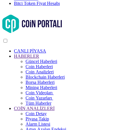
Bitci Token Fiyat Hesabı
CANLI PİYASA
HABERLER
Güncel Haberleri
Coin Haberleri
Coin Analizleri
Blockchain Haberleri
Borsa Haberleri
Mining Haberleri
Coin Videoları
Coin Yazarları
Tüm Haberler
COİN ANALİZLERİ
Coin Detay
Piyasa Takip
Alarm Listesi
Artan Azalan Endeksi