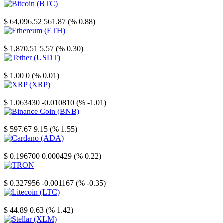
Bitcoin
$ 64,096.52
561.87 (% 0.88)
Ethereum
$ 1,870.51
5.57 (% 0.30)
Tether
$ 1.00
0 (% 0.01)
XRP
$ 1.063430
-0.010810 (% -1.01)
Binance Coin
$ 597.67
9.15 (% 1.55)
Cardano
$ 0.196700
0.000429 (% 0.22)
TRON
$ 0.327956
-0.001167 (% -0.35)
Litecoin
$ 44.89
0.63 (% 1.42)