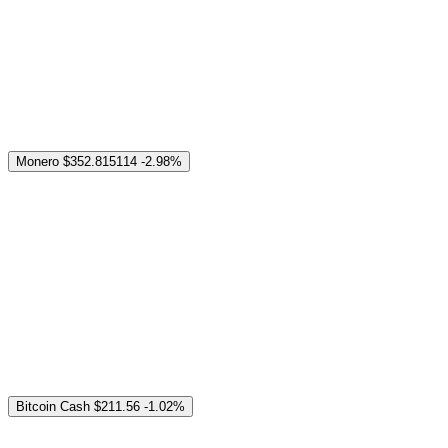
Monero
$352.815114
-2.98%
Bitcoin Cash
$211.56
-1.02%