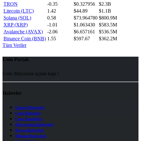
TRON
-0.35
$0.327956
$2.3B
Litecoin (LTC)
1.42
$44.89
$1.1B
Solana (SOL)
0.58
$73.964780
$800.9M
XRP (XRP)
-1.01
$1.063430
$583.5M
Avalanche (AVAX)
-2.06
$6.657161
$536.5M
Binance Coin (BNB)
1.55
$597.67
$362.2M
Tüm Veriler
Coin Portalı
Coin dünyasına açılan kapı !
Haberler
Güncel Haberler
Coin Haberler
Coin Analizleri
Blockchain Haberleri
Borsa Haberleri
Mining Haberleri