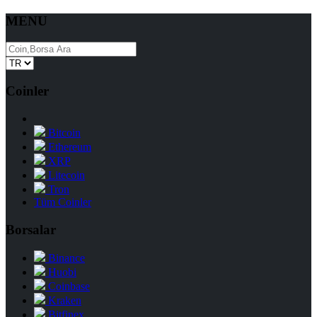
MENU
Coinler
Bitcoin
Ethereum
XRP
Litecoin
Tron
Tüm Coinler
Borsalar
Binance
Huobi
Coinbase
Kraken
Bitfinex