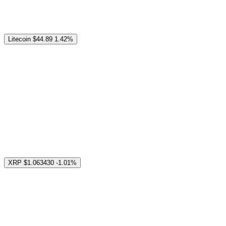
Litecoin
$44.89
1.42%
XRP
$1.063430
-1.01%