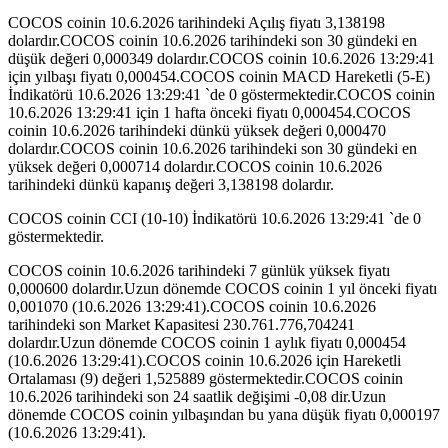
COCOS coinin 10.6.2026 tarihindeki Açılış fiyatı 3,138198
dolardır.COCOS coinin 10.6.2026 tarihindeki son 30 gündeki en
düşük değeri 0,000349 dolardır.COCOS coinin 10.6.2026 13:29:41
için yılbaşı fiyatı 0,000454.COCOS coinin MACD Hareketli (5-E)
İndikatörü 10.6.2026 13:29:41 `de 0 göstermektedir.COCOS coinin
10.6.2026 13:29:41 için 1 hafta önceki fiyatı 0,000454.COCOS
coinin 10.6.2026 tarihindeki dünkü yüksek değeri 0,000470
dolardır.COCOS coinin 10.6.2026 tarihindeki son 30 gündeki en
yüksek değeri 0,000714 dolardır.COCOS coinin 10.6.2026
tarihindeki dünkü kapanış değeri 3,138198 dolardır.
COCOS coinin CCI (10-10) İndikatörü 10.6.2026 13:29:41 `de 0
göstermektedir.
COCOS coinin 10.6.2026 tarihindeki 7 günlük yüksek fiyatı
0,000600 dolardır.Uzun dönemde COCOS coinin 1 yıl önceki fiyatı
0,001070 (10.6.2026 13:29:41).COCOS coinin 10.6.2026
tarihindeki son Market Kapasitesi 230.761.776,704241
dolardır.Uzun dönemde COCOS coinin 1 aylık fiyatı 0,000454
(10.6.2026 13:29:41).COCOS coinin 10.6.2026 için Hareketli
Ortalaması (9) değeri 1,525889 göstermektedir.COCOS coinin
10.6.2026 tarihindeki son 24 saatlik değişimi -0,08 dir.Uzun
dönemde COCOS coinin yılbaşından bu yana düşük fiyatı 0,000197
(10.6.2026 13:29:41).