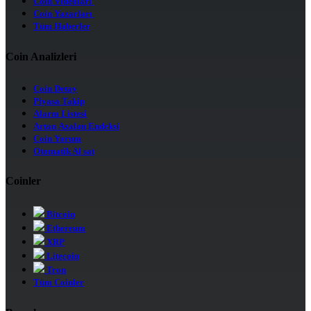
Coin Videoları
Coin Yazarları
Tüm Haberler
Coin Analizleri
Coin Detay
Piyasa Takip
Alarm Listesi
Artan Azalan Endeksi
Coin Yorum
Otomatik Al sat
Coinler
Bitcoin
Ethereum
XRP
Litecoin
Tron
Tüm Coinler