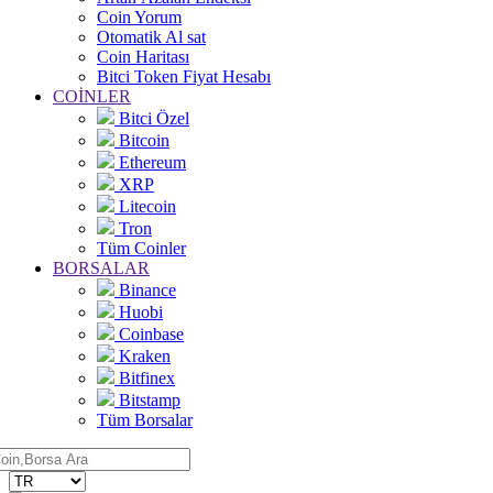
Coin Yorum
Otomatik Al sat
Coin Haritası
Bitci Token Fiyat Hesabı
COİNLER
Bitci Özel
Bitcoin
Ethereum
XRP
Litecoin
Tron
Tüm Coinler
BORSALAR
Binance
Huobi
Coinbase
Kraken
Bitfinex
Bitstamp
Tüm Borsalar