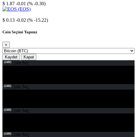
$ 1.87
-0.01 (% -0.30)
EOS
$ 0.13
-0.02 (% -15.22)
Coin Seçimi Yapınız
×
Kaydet
Kapat
(24H)
Coin Seç
(24H)
Coin Seç
(24H)
Coin Seç
(24H)
Coin Seç