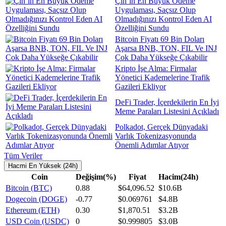
Çin`in En Büyük Ödeme
Uygulaması, Saçsız Olup
Olmadığınızı Kontrol Eden AI
Özelliğini Sundu
Bitcoin Fiyatı 69 Bin Doları
Aşarsa BNB, TON, FIL Ve INJ
Çok Daha Yükseğe Çıkabilir
Kripto İşe Alma: Firmalar
Yönetici Kademelerine Trafik
Gazileri Ekliyor
DeFi Trader, İçerdekilerin En İyi
Meme Paraları Listesini Açıkladı
Polkadot, Gerçek Dünyadaki
Varlık Tokenizasyonunda
Önemli Adımlar Atıyor
Tüm Veriler
Hacmi En Yüksek (24h)
Coin
Değişim(%)
Fiyat
Hacim(24h)
Bitcoin (BTC)
0.88
$64,096.52
$10.6B
Dogecoin (DOGE)
-0.77
$0.069761
$4.8B
Ethereum (ETH)
0.30
$1,870.51
$3.2B
USD Coin (USDC)
0
$0.999805
$3.0B