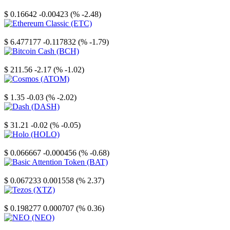
Stellar
$ 0.16642
-0.00423 (% -2.48)
Ethereum Classic
$ 6.477177
-0.117832 (% -1.79)
Bitcoin Cash
$ 211.56
-2.17 (% -1.02)
Cosmos
$ 1.35
-0.03 (% -2.02)
Dash
$ 31.21
-0.02 (% -0.05)
Holo
$ 0.066667
-0.000456 (% -0.68)
Basic Attention Token
$ 0.067233
0.001558 (% 2.37)
Tezos
$ 0.198277
0.000707 (% 0.36)
NEO