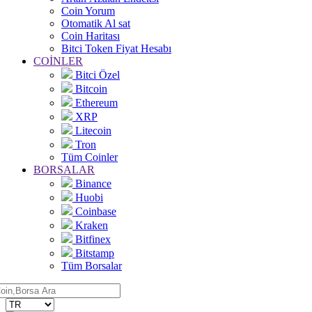
Coin Yorum
Otomatik Al sat
Coin Haritası
Bitci Token Fiyat Hesabı
COİNLER
Bitci Özel
Bitcoin
Ethereum
XRP
Litecoin
Tron
Tüm Coinler
BORSALAR
Binance
Huobi
Coinbase
Kraken
Bitfinex
Bitstamp
Tüm Borsalar