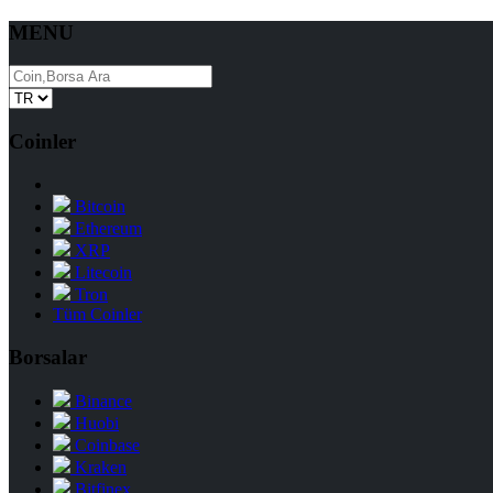
MENU
Coinler
Bitcoin
Ethereum
XRP
Litecoin
Tron
Tüm Coinler
Borsalar
Binance
Huobi
Coinbase
Kraken
Bitfinex