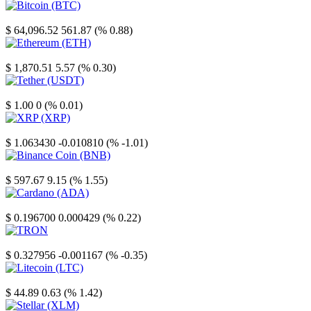
Bitcoin
$ 64,096.52
561.87 (% 0.88)
Ethereum
$ 1,870.51
5.57 (% 0.30)
Tether
$ 1.00
0 (% 0.01)
XRP
$ 1.063430
-0.010810 (% -1.01)
Binance Coin
$ 597.67
9.15 (% 1.55)
Cardano
$ 0.196700
0.000429 (% 0.22)
TRON
$ 0.327956
-0.001167 (% -0.35)
Litecoin
$ 44.89
0.63 (% 1.42)