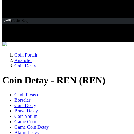
(24H)
Coin Seç
Coin Portalı
Analizler
Coin Detay
Coin Detay - REN (REN)
Canlı Piyasa
Borsalar
Coin Detay
Borsa Detay
Coin Yorum
Game Coin
Game Coin Detay
Alarm Listesi