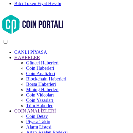
Bitci Token Fiyat Hesabı
CANLI PİYASA
HABERLER
Güncel Haberleri
Coin Haberleri
Coin Analizleri
Blockchain Haberleri
Borsa Haberleri
Mining Haberleri
Coin Videoları
Coin Yazarları
Tüm Haberler
COİN ANALİZLERİ
Coin Detay
Piyasa Takip
Alarm Listesi
Artan Azalan Endeksi