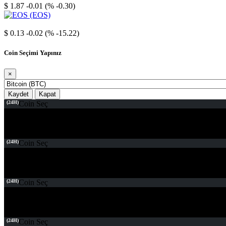
$ 1.87
-0.01 (% -0.30)
EOS
$ 0.13
-0.02 (% -15.22)
Coin Seçimi Yapınız
×
Kaydet
Kapat
(24H)
Coin Seç
(24H)
Coin Seç
(24H)
Coin Seç
(24H)
Coin Seç