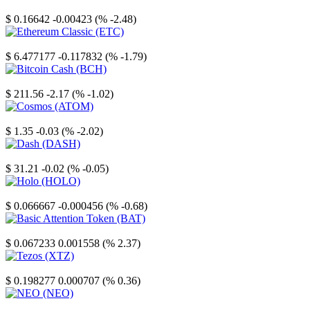
Stellar
$ 0.16642
-0.00423 (% -2.48)
Ethereum Classic
$ 6.477177
-0.117832 (% -1.79)
Bitcoin Cash
$ 211.56
-2.17 (% -1.02)
Cosmos
$ 1.35
-0.03 (% -2.02)
Dash
$ 31.21
-0.02 (% -0.05)
Holo
$ 0.066667
-0.000456 (% -0.68)
Basic Attention Token
$ 0.067233
0.001558 (% 2.37)
Tezos
$ 0.198277
0.000707 (% 0.36)
NEO