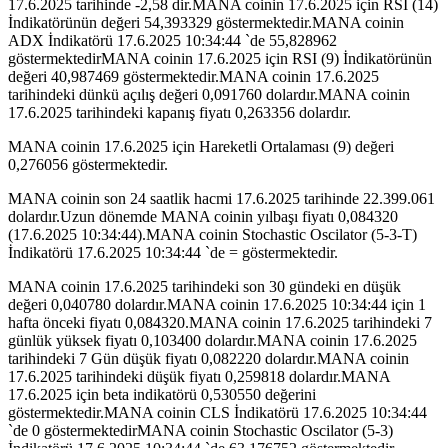
17.6.2025 tarihinde -2,58 dir.MANA coinin 17.6.2025 için RSI (14)
İndikatörünün değeri 54,393329 göstermektedir.MANA coinin
ADX İndikatörü 17.6.2025 10:34:44 `de 55,828962
göstermektedirMANA coinin 17.6.2025 için RSI (9) İndikatörünün
değeri 40,987469 göstermektedir.MANA coinin 17.6.2025
tarihindeki dünkü açılış değeri 0,091760 dolardır.MANA coinin
17.6.2025 tarihindeki kapanış fiyatı 0,263356 dolardır.
MANA coinin 17.6.2025 için Hareketli Ortalaması (9) değeri
0,276056 göstermektedir.
MANA coinin son 24 saatlik hacmi 17.6.2025 tarihinde 22.399.061
dolardır.Uzun dönemde MANA coinin yılbaşı fiyatı 0,084320
(17.6.2025 10:34:44).MANA coinin Stochastic Oscilator (5-3-T)
İndikatörü 17.6.2025 10:34:44 `de = göstermektedir.
MANA coinin 17.6.2025 tarihindeki son 30 gündeki en düşük
değeri 0,040780 dolardır.MANA coinin 17.6.2025 10:34:44 için 1
hafta önceki fiyatı 0,084320.MANA coinin 17.6.2025 tarihindeki 7
günlük yüksek fiyatı 0,103400 dolardır.MANA coinin 17.6.2025
tarihindeki 7 Gün düşük fiyatı 0,082220 dolardır.MANA coinin
17.6.2025 tarihindeki düşük fiyatı 0,259818 dolardır.MANA
17.6.2025 için beta indikatörü 0,530550 değerini
göstermektedir.MANA coinin CLS İndikatörü 17.6.2025 10:34:44
`de 0 göstermektedirMANA coinin Stochastic Oscilator (5-3)