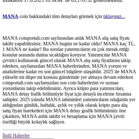
İndikatörü 17.6.2025 10:34:44 `de 63,176752 göstermektedir.
MANA
coin hakkındaki tüm detayları görmek için
tıklayınız...
MANA coinportali.com sayfasından anlık MANA alış satış fiyatı
takibi yapabilirsiniz. MANA bugün ne kadar oldu? MANA kaç TL,
1 MANA ne kadar? Bu sorular yatırımcıların en çok merak ettiği
konular arasında daima sıcaklığını koruyor. Yatırımcılar MANA
çevirici kullanarak güncel olarak MANA alış satış fiyatlarını takip
ederken, sayfamızdan MANA haberlerinden, MANA yorum ve
analizlerine kadar en son güncel bilgilere ulaşabilir. 2025`de MANA
yükselir mi düşer mi konusu gündemde yer almaya devam ederken
coinportali.com sayfamızdan son coin haberlerini ve uzman
yorumlarını takip edebilirsiniz. Ayrıca kripto para yatırımcıları,
MANA detay frafik bölümüyle fiyat için detaylı inceleme fırsatına
sahipler. 2025 yılında MANA tahminleri yatırımcıların odağında yer
aldığından günlük, haftalık, aylık ve yıllık olarak kripto para alış
satış fiyatı hareketleri için MANA detay grafik bölümümüz öne
çıkarken, MANA anlık takibi ve hesaplama için MANA çeviri
özelliği büyük kolaylık sağlıyor.
İlgili Haberler