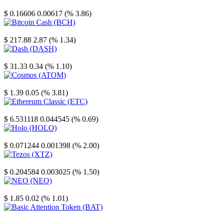
Stellar
$ 0.16606
0.00617 (% 3.86)
Bitcoin Cash
$ 217.88
2.87 (% 1.34)
Dash
$ 31.33
0.34 (% 1.10)
Cosmos
$ 1.39
0.05 (% 3.81)
Ethereum Classic
$ 6.531118
0.044545 (% 0.69)
Holo
$ 0.071244
0.001398 (% 2.00)
Tezos
$ 0.204584
0.003025 (% 1.50)
NEO
$ 1.85
0.02 (% 1.01)
Basic Attention Token