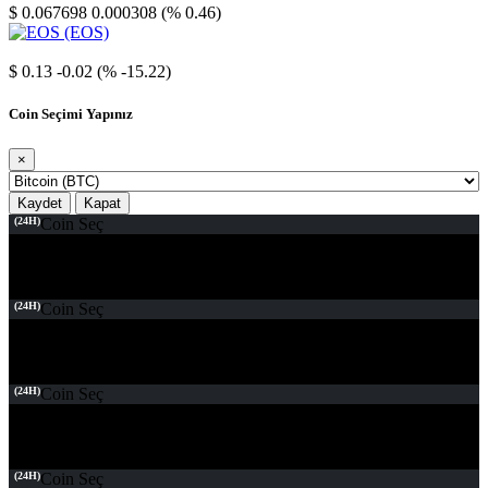
$ 0.067698
0.000308 (% 0.46)
EOS
$ 0.13
-0.02 (% -15.22)
Coin Seçimi Yapınız
×
Kaydet
Kapat
(24H)
Coin Seç
(24H)
Coin Seç
(24H)
Coin Seç
(24H)
Coin Seç