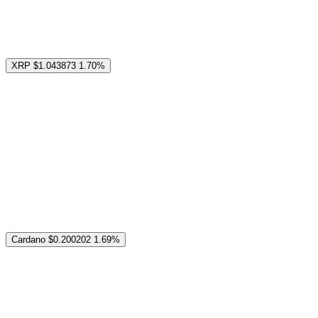
XRP
$1.043873
1.70%
Cardano
$0.200202
1.69%