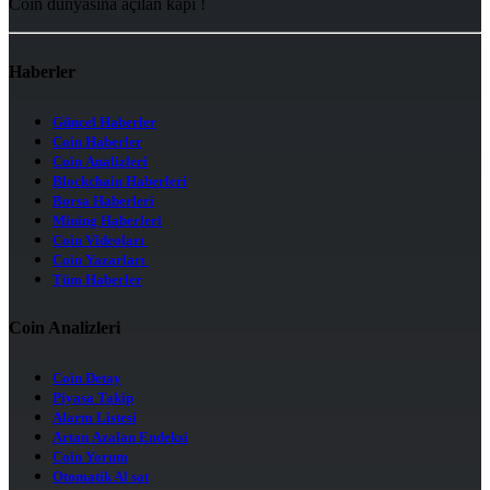
Coin dünyasına açılan kapı !
Haberler
Güncel Haberler
Coin Haberler
Coin Analizleri
Blockchain Haberleri
Borsa Haberleri
Mining Haberleri
Coin Videoları
Coin Yazarları
Tüm Haberler
Coin Analizleri
Coin Detay
Piyasa Takip
Alarm Listesi
Artan Azalan Endeksi
Coin Yorum
Otomatik Al sat