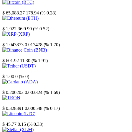
Bitcoin
$ 65,088.27
178.94 (% 0.28)
Ethereum
$ 1,922.36
9.99 (% 0.52)
XRP
$ 1.043873
0.017478 (% 1.70)
Binance Coin
$ 601.92
11.30 (% 1.91)
Tether
$ 1.00
0 (% 0)
Cardano
$ 0.200202
0.003324 (% 1.69)
TRON
$ 0.328391
0.000548 (% 0.17)
Litecoin
$ 45.77
0.15 (% 0.33)