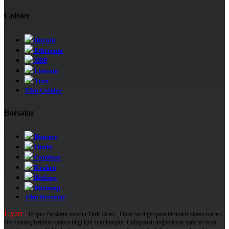
Coinler
Bitcoin
Ethereum
XRP
Litecoin
Tron
Tüm Coinler
Borsalar
Binance
Huobi
Coinbase
Kraken
Bitfinex
Bitstamp
Tüm Borsalar
Uyarı :
Kripto Paraların mevcut Türk Lirası , Dolar ve diğer para birimleri olarak kurları
site ziyaretçilerimize sadece bilgi için sunulmuştur. Coinportali doğabilecek zararlar veya