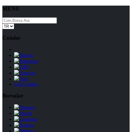
MENU
Coinler
Bitcoin
Ethereum
XRP
Litecoin
Tron
Tüm Coinler
Borsalar
Binance
Huobi
Coinbase
Kraken
Bitfinex