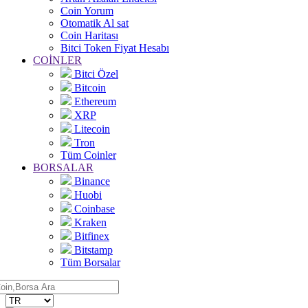
Coin Yorum
Otomatik Al sat
Coin Haritası
Bitci Token Fiyat Hesabı
COİNLER
Bitci Özel
Bitcoin
Ethereum
XRP
Litecoin
Tron
Tüm Coinler
BORSALAR
Binance
Huobi
Coinbase
Kraken
Bitfinex
Bitstamp
Tüm Borsalar