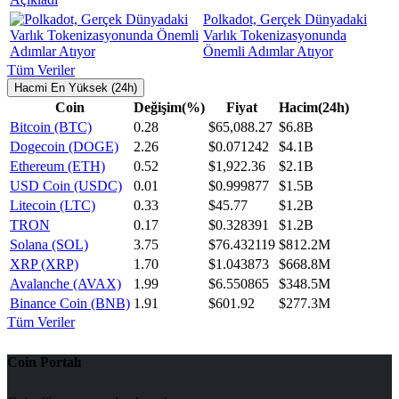
Polkadot, Gerçek Dünyadaki
Varlık Tokenizasyonunda
Önemli Adımlar Atıyor
Tüm Veriler
Hacmi En Yüksek (24h)
Coin
Değişim(%)
Fiyat
Hacim(24h)
Bitcoin (BTC)
0.28
$65,088.27
$6.8B
Dogecoin (DOGE)
2.26
$0.071242
$4.1B
Ethereum (ETH)
0.52
$1,922.36
$2.1B
USD Coin (USDC)
0.01
$0.999877
$1.5B
Litecoin (LTC)
0.33
$45.77
$1.2B
TRON
0.17
$0.328391
$1.2B
Solana (SOL)
3.75
$76.432119
$812.2M
XRP (XRP)
1.70
$1.043873
$668.8M
Avalanche (AVAX)
1.99
$6.550865
$348.5M
Binance Coin (BNB)
1.91
$601.92
$277.3M
Tüm Veriler
Coin Portalı