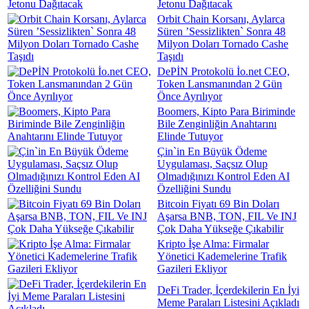
Jetonu Dağıtacak
Orbit Chain Korsanı, Aylarca
Süren ’Sessizlikten` Sonra 48
Milyon Doları Tornado Cashe
Taşıdı
DePİN Protokolü İo.net CEO,
Token Lansmanından 2 Gün
Önce Ayrılıyor
Boomers, Kipto Para Biriminde
Bile Zenginliğin Anahtarını
Elinde Tutuyor
Çin`in En Büyük Ödeme
Uygulaması, Saçsız Olup
Olmadığınızı Kontrol Eden AI
Özelliğini Sundu
Bitcoin Fiyatı 69 Bin Doları
Aşarsa BNB, TON, FIL Ve INJ
Çok Daha Yükseğe Çıkabilir
Kripto İşe Alma: Firmalar
Yönetici Kademelerine Trafik
Gazileri Ekliyor
DeFi Trader, İçerdekilerin En İyi
Meme Paraları Listesini Açıkladı