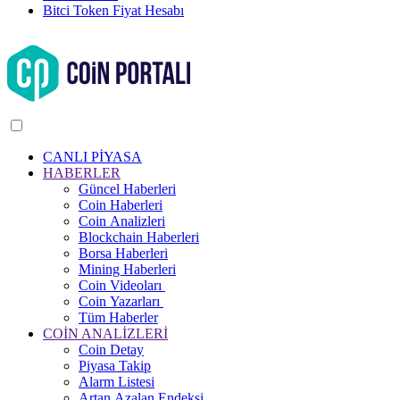
Bitci Token Fiyat Hesabı
CANLI PİYASA
HABERLER
Güncel Haberleri
Coin Haberleri
Coin Analizleri
Blockchain Haberleri
Borsa Haberleri
Mining Haberleri
Coin Videoları
Coin Yazarları
Tüm Haberler
COİN ANALİZLERİ
Coin Detay
Piyasa Takip
Alarm Listesi
Artan Azalan Endeksi