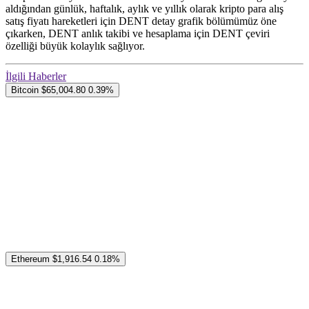
aldığından günlük, haftalık, aylık ve yıllık olarak kripto para alış
satış fiyatı hareketleri için DENT detay grafik bölümümüz öne
çıkarken, DENT anlık takibi ve hesaplama için DENT çeviri
özelliği büyük kolaylık sağlıyor.
İlgili Haberler
Bitcoin
$65,004.80
0.39%
Ethereum
$1,916.54
0.18%