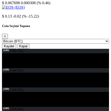
$ 0.067698
0.000308 (% 0.46)
EOS
$ 0.13
-0.02 (% -15.22)
Coin Seçimi Yapınız
×
Kaydet
Kapat
(24H)
Coin Seç
(24H)
Coin Seç
(24H)
Coin Seç
(24H)
Coin Seç