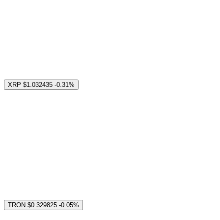
XRP
$1.032435
-0.31%
TRON
$0.329825
-0.05%