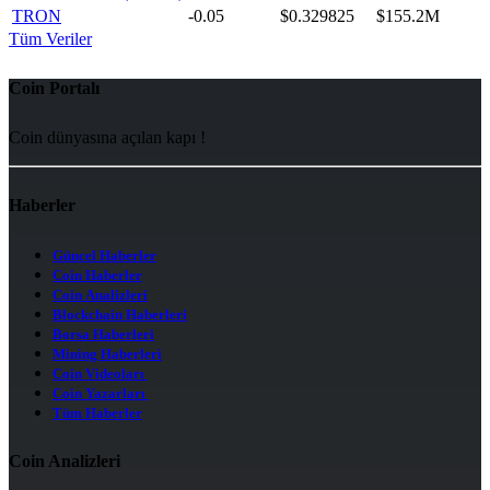
TRON
-0.05
$0.329825
$155.2M
Tüm Veriler
Coin Portalı
Coin dünyasına açılan kapı !
Haberler
Güncel Haberler
Coin Haberler
Coin Analizleri
Blockchain Haberleri
Borsa Haberleri
Mining Haberleri
Coin Videoları
Coin Yazarları
Tüm Haberler
Coin Analizleri