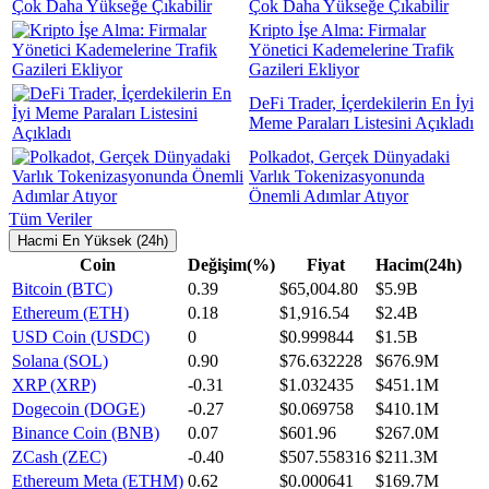
Çok Daha Yükseğe Çıkabilir
Kripto İşe Alma: Firmalar
Yönetici Kademelerine Trafik
Gazileri Ekliyor
DeFi Trader, İçerdekilerin En İyi
Meme Paraları Listesini Açıkladı
Polkadot, Gerçek Dünyadaki
Varlık Tokenizasyonunda
Önemli Adımlar Atıyor
Tüm Veriler
Hacmi En Yüksek (24h)
Coin
Değişim(%)
Fiyat
Hacim(24h)
Bitcoin (BTC)
0.39
$65,004.80
$5.9B
Ethereum (ETH)
0.18
$1,916.54
$2.4B
USD Coin (USDC)
0
$0.999844
$1.5B
Solana (SOL)
0.90
$76.632228
$676.9M
XRP (XRP)
-0.31
$1.032435
$451.1M
Dogecoin (DOGE)
-0.27
$0.069758
$410.1M
Binance Coin (BNB)
0.07
$601.96
$267.0M
ZCash (ZEC)
-0.40
$507.558316
$211.3M
Ethereum Meta (ETHM)
0.62
$0.000641
$169.7M