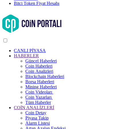
Bitci Token Fiyat Hesabı
CANLI PİYASA
HABERLER
Güncel Haberleri
Coin Haberleri
Coin Analizleri
Blockchain Haberleri
Borsa Haberleri
Mining Haberleri
Coin Videoları
Coin Yazarları
Tüm Haberler
COİN ANALİZLERİ
Coin Detay
Piyasa Takip
Alarm Listesi
Artan Azalan Endeksi