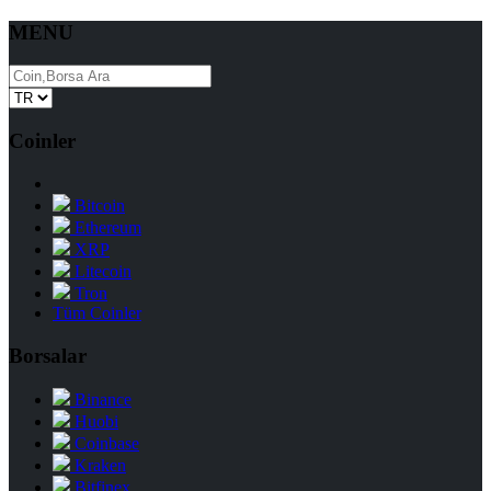
MENU
Coinler
Bitcoin
Ethereum
XRP
Litecoin
Tron
Tüm Coinler
Borsalar
Binance
Huobi
Coinbase
Kraken
Bitfinex