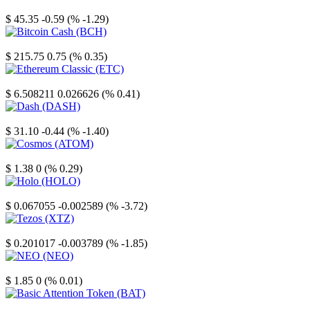
Litecoin
$ 45.35
-0.59 (% -1.29)
Bitcoin Cash
$ 215.75
0.75 (% 0.35)
Ethereum Classic
$ 6.508211
0.026626 (% 0.41)
Dash
$ 31.10
-0.44 (% -1.40)
Cosmos
$ 1.38
0 (% 0.29)
Holo
$ 0.067055
-0.002589 (% -3.72)
Tezos
$ 0.201017
-0.003789 (% -1.85)
NEO
$ 1.85
0 (% 0.01)
Basic Attention Token