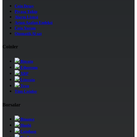
Coin Detay
Piyasa Takip
Alarm Listesi
Artan Azalan Endeksi
Coin Yorum
Otomatik Al sat
Coinler
Bitcoin
Ethereum
XRP
Litecoin
Tron
Tüm Coinler
Borsalar
Binance
Huobi
Coinbase