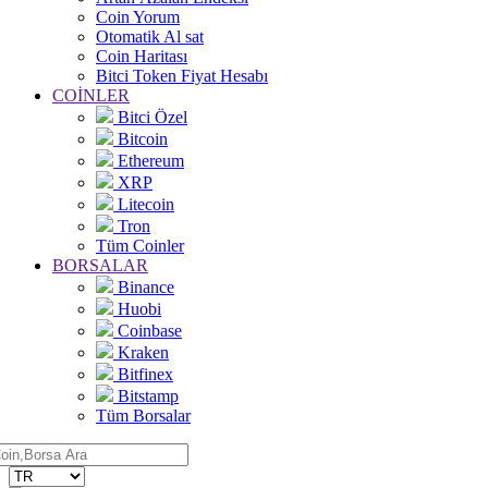
Coin Yorum
Otomatik Al sat
Coin Haritası
Bitci Token Fiyat Hesabı
COİNLER
Bitci Özel
Bitcoin
Ethereum
XRP
Litecoin
Tron
Tüm Coinler
BORSALAR
Binance
Huobi
Coinbase
Kraken
Bitfinex
Bitstamp
Tüm Borsalar