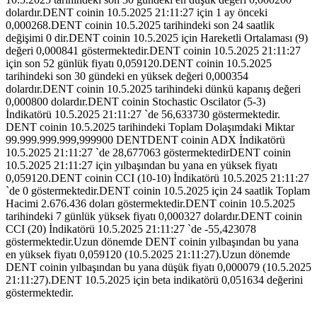
dolardır.DENT coinin 10.5.2025 21:11:27 için 1 ay önceki
0,000268.DENT coinin 10.5.2025 tarihindeki son 24 saatlik
değişimi 0 dir.DENT coinin 10.5.2025 için Hareketli Ortalaması (9)
değeri 0,000841 göstermektedir.DENT coinin 10.5.2025 21:11:27
için son 52 günlük fiyatı 0,059120.DENT coinin 10.5.2025
tarihindeki son 30 gündeki en yüksek değeri 0,000354
dolardır.DENT coinin 10.5.2025 tarihindeki dünkü kapanış değeri
0,000800 dolardır.DENT coinin Stochastic Oscilator (5-3)
İndikatörü 10.5.2025 21:11:27 `de 56,633730 göstermektedir.
DENT coinin 10.5.2025 tarihindeki Toplam Dolaşımdaki Miktar
99.999.999.999,999900 DENTDENT coinin ADX İndikatörü
10.5.2025 21:11:27 `de 28,677063 göstermektedirDENT coinin
10.5.2025 21:11:27 için yılbaşından bu yana en yüksek fiyatı
0,059120.DENT coinin CCI (10-10) İndikatörü 10.5.2025 21:11:27
`de 0 göstermektedir.DENT coinin 10.5.2025 için 24 saatlik Toplam
Hacimi 2.676.436 doları göstermektedir.DENT coinin 10.5.2025
tarihindeki 7 günlük yüksek fiyatı 0,000327 dolardır.DENT coinin
CCI (20) İndikatörü 10.5.2025 21:11:27 `de -55,423078
göstermektedir.Uzun dönemde DENT coinin yılbaşından bu yana
en yüksek fiyatı 0,059120 (10.5.2025 21:11:27).Uzun dönemde
DENT coinin yılbaşından bu yana düşük fiyatı 0,000079 (10.5.2025
21:11:27).DENT 10.5.2025 için beta indikatörü 0,051634 değerini
göstermektedir.