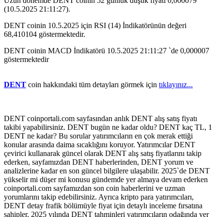
Uzun dönemde DENT coinin 52 günlük düşük fiyatı 0,000079
(10.5.2025 21:11:27).
DENT coinin 10.5.2025 için RSI (14) İndikatörünün değeri
68,410104 göstermektedir.
DENT coinin MACD İndikatörü 10.5.2025 21:11:27 `de 0,000007
göstermektedir
DENT
coin hakkındaki tüm detayları görmek için
tıklayınız...
DENT coinportali.com sayfasından anlık DENT alış satış fiyatı
takibi yapabilirsiniz. DENT bugün ne kadar oldu? DENT kaç TL, 1
DENT ne kadar? Bu sorular yatırımcıların en çok merak ettiği
konular arasında daima sıcaklığını koruyor. Yatırımcılar DENT
çevirici kullanarak güncel olarak DENT alış satış fiyatlarını takip
ederken, sayfamızdan DENT haberlerinden, DENT yorum ve
analizlerine kadar en son güncel bilgilere ulaşabilir. 2025`de DENT
yükselir mi düşer mi konusu gündemde yer almaya devam ederken
coinportali.com sayfamızdan son coin haberlerini ve uzman
yorumlarını takip edebilirsiniz. Ayrıca kripto para yatırımcıları,
DENT detay frafik bölümüyle fiyat için detaylı inceleme fırsatına
sahipler. 2025 yılında DENT tahminleri yatırımcıların odağında yer