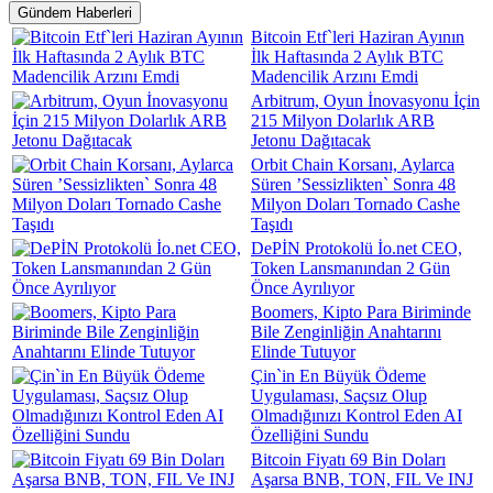
Gündem Haberleri
Bitcoin Etf`leri Haziran Ayının
İlk Haftasında 2 Aylık BTC
Madencilik Arzını Emdi
Arbitrum, Oyun İnovasyonu İçin
215 Milyon Dolarlık ARB
Jetonu Dağıtacak
Orbit Chain Korsanı, Aylarca
Süren ’Sessizlikten` Sonra 48
Milyon Doları Tornado Cashe
Taşıdı
DePİN Protokolü İo.net CEO,
Token Lansmanından 2 Gün
Önce Ayrılıyor
Boomers, Kipto Para Biriminde
Bile Zenginliğin Anahtarını
Elinde Tutuyor
Çin`in En Büyük Ödeme
Uygulaması, Saçsız Olup
Olmadığınızı Kontrol Eden AI
Özelliğini Sundu
Bitcoin Fiyatı 69 Bin Doları
Aşarsa BNB, TON, FIL Ve INJ