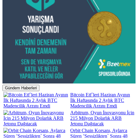
Gündem Haberleri
Bitcoin Etf`leri Haziran Ayının
İlk Haftasında 2 Aylık BTC
Madencilik Arzını Emdi
Arbitrum, Oyun İnovasyonu İçin
215 Milyon Dolarlık ARB
Jetonu Dağıtacak
Orbit Chain Korsanı, Aylarca
Süren ’Sessizlikten` Sonra 48