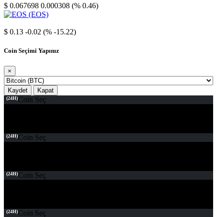
$ 0.067698
0.000308 (% 0.46)
EOS
$ 0.13
-0.02 (% -15.22)
Coin Seçimi Yapınız
×
Kaydet
Kapat
(24H)
Coin Seç
(24H)
Coin Seç
(24H)
Coin Seç
(24H)
Coin Seç