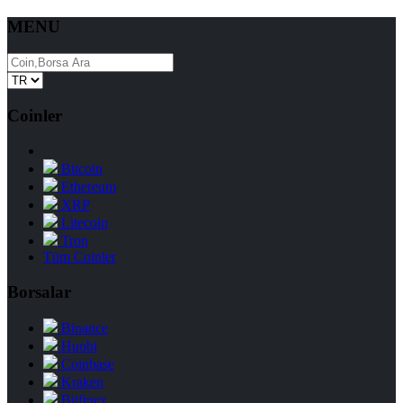
MENU
Coinler
Bitcoin
Ethereum
XRP
Litecoin
Tron
Tüm Coinler
Borsalar
Binance
Huobi
Coinbase
Kraken
Bitfinex