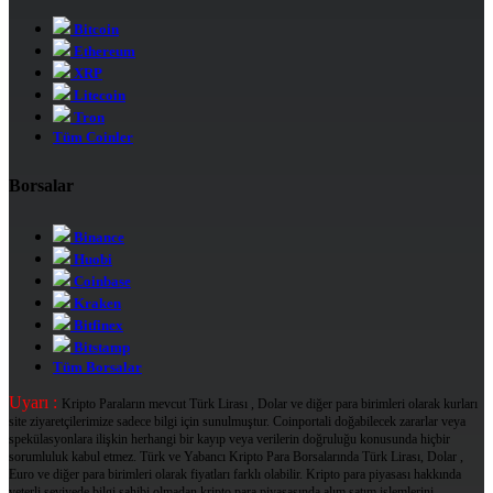
Bitcoin
Ethereum
XRP
Litecoin
Tron
Tüm Coinler
Borsalar
Binance
Huobi
Coinbase
Kraken
Bitfinex
Bitstamp
Tüm Borsalar
Uyarı :
Kripto Paraların mevcut Türk Lirası , Dolar ve diğer para birimleri olarak kurları
site ziyaretçilerimize sadece bilgi için sunulmuştur. Coinportali doğabilecek zararlar veya
spekülasyonlara ilişkin herhangi bir kayıp veya verilerin doğruluğu konusunda hiçbir
sorumluluk kabul etmez. Türk ve Yabancı Kripto Para Borsalarında Türk Lirası, Dolar ,
Euro ve diğer para birimleri olarak fiyatları farklı olabilir. Kripto para piyasası hakkında
yeterli seviyede bilgi sahibi olmadan kripto para piyasasında alım satım işlemlerini