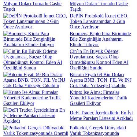
Milyon Doları Tornado Cashe
Taşıdı
DePİN Protokolü İo.net CEO,
Token Lansmanından 2 Gün
Önce Ayrılıyor
Boomers, Kipto Para Biriminde
Bile Zenginliğin Anahtarını
Elinde Tutuyor
Çin`in En Büyük Ödeme
Uygulaması, Saçsız Olup
Olmadığınızı Kontrol Eden AI
Özelliğini Sundu
Bitcoin Fiyatı 69 Bin Doları
Aşarsa BNB, TON, FIL Ve INJ
Çok Daha Yükseğe Çıkabilir
Kripto İşe Alma: Firmalar
Yönetici Kademelerine Trafik
Gazileri Ekliyor
DeFi Trader, İçerdekilerin En İyi
Meme Paraları Listesini Açıkladı
Polkadot, Gerçek Dünyadaki
Varlık Tokenizasyonunda