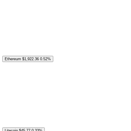
Ethereum
$1,922.36
0.52%
Litecoin
$45.77
0.33%