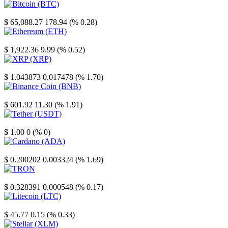
Bitcoin
$ 65,088.27
178.94 (% 0.28)
Ethereum
$ 1,922.36
9.99 (% 0.52)
XRP
$ 1.043873
0.017478 (% 1.70)
Binance Coin
$ 601.92
11.30 (% 1.91)
Tether
$ 1.00
0 (% 0)
Cardano
$ 0.200202
0.003324 (% 1.69)
TRON
$ 0.328391
0.000548 (% 0.17)
Litecoin
$ 45.77
0.15 (% 0.33)