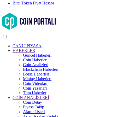
Bitci Token Fiyat Hesabı
CANLI PİYASA
HABERLER
Güncel Haberleri
Coin Haberleri
Coin Analizleri
Blockchain Haberleri
Borsa Haberleri
Mining Haberleri
Coin Videoları
Coin Yazarları
Tüm Haberler
COİN ANALİZLERİ
Coin Detay
Piyasa Takip
Alarm Listesi
Artan Azalan Endeksi