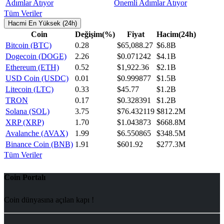
Önemli Adımlar Atıyor
Tüm Veriler
Hacmi En Yüksek (24h)
Coin
Değişim(%)
Fiyat
Hacim(24h)
Bitcoin (BTC)
0.28
$65,088.27
$6.8B
Dogecoin (DOGE)
2.26
$0.071242
$4.1B
Ethereum (ETH)
0.52
$1,922.36
$2.1B
USD Coin (USDC)
0.01
$0.999877
$1.5B
Litecoin (LTC)
0.33
$45.77
$1.2B
TRON
0.17
$0.328391
$1.2B
Solana (SOL)
3.75
$76.432119
$812.2M
XRP (XRP)
1.70
$1.043873
$668.8M
Avalanche (AVAX)
1.99
$6.550865
$348.5M
Binance Coin (BNB)
1.91
$601.92
$277.3M
Tüm Veriler
Coin Portalı
Coin dünyasına açılan kapı !