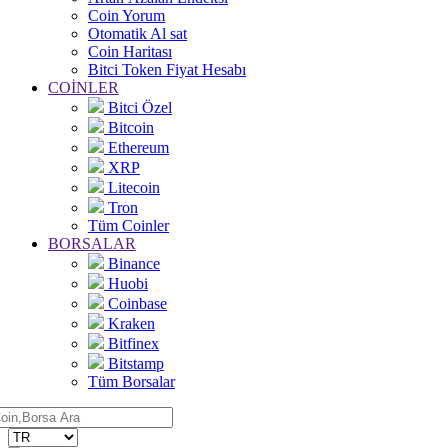
Coin Yorum
Otomatik Al sat
Coin Haritası
Bitci Token Fiyat Hesabı
COİNLER
Bitci Özel
Bitcoin
Ethereum
XRP
Litecoin
Tron
Tüm Coinler
BORSALAR
Binance
Huobi
Coinbase
Kraken
Bitfinex
Bitstamp
Tüm Borsalar