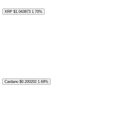
XRP
$1.043873
1.70%
Cardano
$0.200202
1.69%