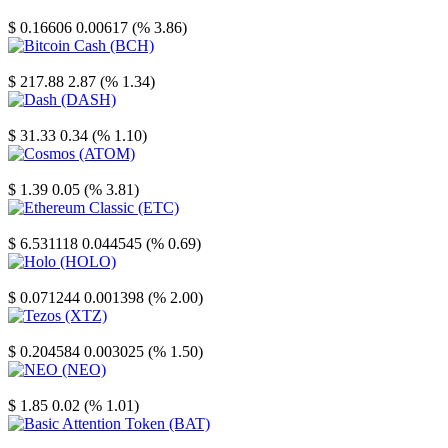
Stellar
$ 0.16606
0.00617 (% 3.86)
Bitcoin Cash
$ 217.88
2.87 (% 1.34)
Dash
$ 31.33
0.34 (% 1.10)
Cosmos
$ 1.39
0.05 (% 3.81)
Ethereum Classic
$ 6.531118
0.044545 (% 0.69)
Holo
$ 0.071244
0.001398 (% 2.00)
Tezos
$ 0.204584
0.003025 (% 1.50)
NEO
$ 1.85
0.02 (% 1.01)
Basic Attention Token