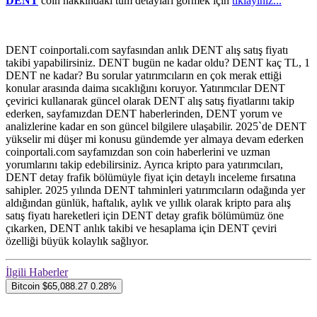
DENT
coin hakkındaki tüm detayları görmek için
tıklayınız...
DENT coinportali.com sayfasından anlık DENT alış satış fiyatı
takibi yapabilirsiniz. DENT bugün ne kadar oldu? DENT kaç TL, 1
DENT ne kadar? Bu sorular yatırımcıların en çok merak ettiği
konular arasında daima sıcaklığını koruyor. Yatırımcılar DENT
çevirici kullanarak güncel olarak DENT alış satış fiyatlarını takip
ederken, sayfamızdan DENT haberlerinden, DENT yorum ve
analizlerine kadar en son güncel bilgilere ulaşabilir. 2025`de DENT
yükselir mi düşer mi konusu gündemde yer almaya devam ederken
coinportali.com sayfamızdan son coin haberlerini ve uzman
yorumlarını takip edebilirsiniz. Ayrıca kripto para yatırımcıları,
DENT detay frafik bölümüyle fiyat için detaylı inceleme fırsatına
sahipler. 2025 yılında DENT tahminleri yatırımcıların odağında yer
aldığından günlük, haftalık, aylık ve yıllık olarak kripto para alış
satış fiyatı hareketleri için DENT detay grafik bölümümüz öne
çıkarken, DENT anlık takibi ve hesaplama için DENT çeviri
özelliği büyük kolaylık sağlıyor.
İlgili Haberler
Bitcoin
$65,088.27
0.28%