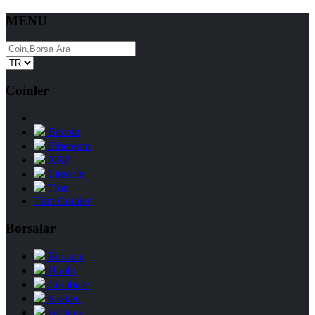
MENU
Coinler
Bitcoin
Ethereum
XRP
Litecoin
Tron
Tüm Coinler
Borsalar
Binance
Huobi
Coinbase
Kraken
Bitfinex