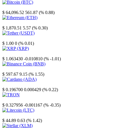
Bitcoin
$ 64,096.52
561.87 (% 0.88)
Ethereum
$ 1,870.51
5.57 (% 0.30)
Tether
$ 1.00
0 (% 0.01)
XRP
$ 1.063430
-0.010810 (% -1.01)
Binance Coin
$ 597.67
9.15 (% 1.55)
Cardano
$ 0.196700
0.000429 (% 0.22)
TRON
$ 0.327956
-0.001167 (% -0.35)
Litecoin
$ 44.89
0.63 (% 1.42)