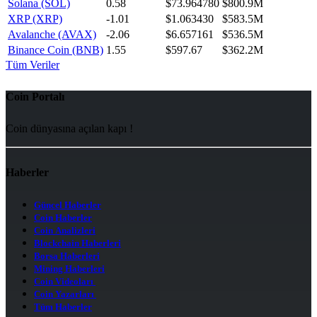
Solana (SOL)
0.58
$73.964780
$800.9M
XRP (XRP)
-1.01
$1.063430
$583.5M
Avalanche (AVAX)
-2.06
$6.657161
$536.5M
Binance Coin (BNB)
1.55
$597.67
$362.2M
Tüm Veriler
Coin Portalı
Coin dünyasına açılan kapı !
Haberler
Güncel Haberler
Coin Haberler
Coin Analizleri
Blockchain Haberleri
Borsa Haberleri
Mining Haberleri
Coin Videoları
Coin Yazarları
Tüm Haberler