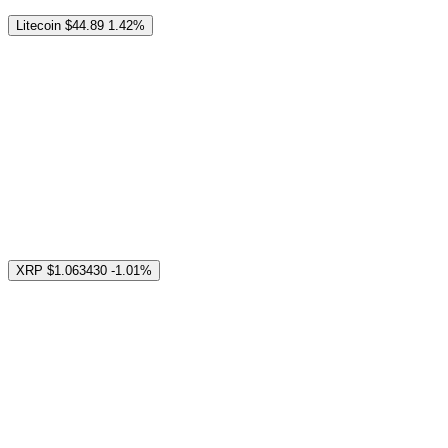
Litecoin
$44.89
1.42%
XRP
$1.063430
-1.01%