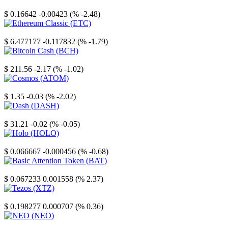
Stellar
$ 0.16642
-0.00423 (% -2.48)
Ethereum Classic
$ 6.477177
-0.117832 (% -1.79)
Bitcoin Cash
$ 211.56
-2.17 (% -1.02)
Cosmos
$ 1.35
-0.03 (% -2.02)
Dash
$ 31.21
-0.02 (% -0.05)
Holo
$ 0.066667
-0.000456 (% -0.68)
Basic Attention Token
$ 0.067233
0.001558 (% 2.37)
Tezos
$ 0.198277
0.000707 (% 0.36)
NEO