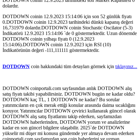
DOTDOWN coinin 12.9.2023 tarihindeki son Market Kapasitesi 0
dolardır.
DOTDOWN coinin 12.9.2023 15:14:06 için son 52 günlük fiyatı
0.DOTDOWN coinin 12.9.2023 tarihindeki dünkü kapanış değeri
16,731979 dolardır.DOTDOWN coinin Stochastic Oscilator (5-3)
İndikatörü 12.9.2023 15:14:06 `de 0 göstermektedir. Uzun dönemde
DOTDOWN coinin yılbaşı fiyatı 0 (12.9.2023
15:14:06).DOTDOWN coinin 12.9.2023 için RSI (10)
İndikatörünün değeri -111,111111 göstermektedir.
DOTDOWN
coin hakkındaki tüm detayları görmek için
tıklayınız...
DOTDOWN coinportali.com sayfasından anlık DOTDOWN alış
satış fiyatı takibi yapabilirsiniz. DOTDOWN bugün ne kadar oldu?
DOTDOWN kaç TL, 1 DOTDOWN ne kadar? Bu sorular
yatırımcıların en çok merak ettiği konular arasında daima sıcaklığını
koruyor. Yatırımcılar DOTDOWN çevirici kullanarak güncel olarak
DOTDOWN alış satış fiyatlarını takip ederken, sayfamızdan
DOTDOWN haberlerinden, DOTDOWN yorum ve analizlerine
kadar en son güncel bilgilere ulaşabilir. 2025`de DOTDOWN
yükselir mi düşer mi konusu gündemde yer almaya devam ederken
coinportali.com sayfamızdan son coin haberlerini ve uzman