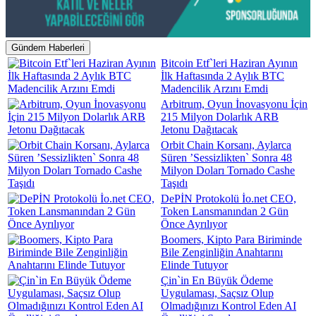
Gündem Haberleri
Bitcoin Etf`leri Haziran Ayının
İlk Haftasında 2 Aylık BTC
Madencilik Arzını Emdi
Arbitrum, Oyun İnovasyonu İçin
215 Milyon Dolarlık ARB
Jetonu Dağıtacak
Orbit Chain Korsanı, Aylarca
Süren ’Sessizlikten` Sonra 48
Milyon Doları Tornado Cashe
Taşıdı
DePİN Protokolü İo.net CEO,
Token Lansmanından 2 Gün
Önce Ayrılıyor
Boomers, Kipto Para Biriminde
Bile Zenginliğin Anahtarını
Elinde Tutuyor
Çin`in En Büyük Ödeme
Uygulaması, Saçsız Olup
Olmadığınızı Kontrol Eden AI