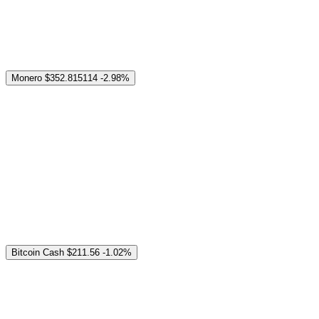
Monero
$352.815114
-2.98%
Bitcoin Cash
$211.56
-1.02%