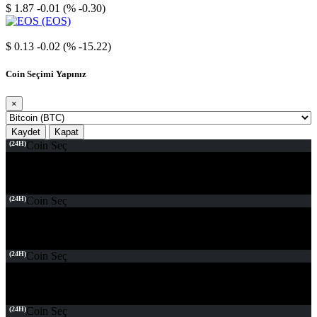
$ 1.87
-0.01 (% -0.30)
EOS
$ 0.13
-0.02 (% -15.22)
Coin Seçimi Yapınız
×
Kaydet
Kapat
(24H)
Coin Seç
(24H)
Coin Seç
(24H)
Coin Seç
(24H)
Coin Seç