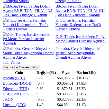
Özelliğini Sundu
Bitcoin Fiyatı 69 Bin Doları
Aşarsa BNB, TON, FIL Ve INJ
Çok Daha Yükseğe Çıkabilir
Kripto İşe Alma: Firmalar
Yönetici Kademelerine Trafik
Gazileri Ekliyor
DeFi Trader, İçerdekilerin En İyi
Meme Paraları Listesini Açıkladı
Polkadot, Gerçek Dünyadaki
Varlık Tokenizasyonunda
Önemli Adımlar Atıyor
Tüm Veriler
Hacmi En Yüksek (24h)
Coin
Değişim(%)
Fiyat
Hacim(24h)
Bitcoin (BTC)
0.88
$64,096.52
$10.6B
Dogecoin (DOGE)
-0.77
$0.069761
$4.8B
Ethereum (ETH)
0.30
$1,870.51
$3.2B
USD Coin (USDC)
0
$0.999805
$3.0B
TRON
-0.35
$0.327956
$2.3B
Litecoin (LTC)
1.42
$44.89
$1.1B