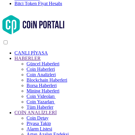
Bitci Token Fiyat Hesabı
CANLI PİYASA
HABERLER
Güncel Haberleri
Coin Haberleri
Coin Analizleri
Blockchain Haberleri
Borsa Haberleri
Mining Haberleri
Coin Videoları
Coin Yazarları
Tüm Haberler
COİN ANALİZLERİ
Coin Detay
Piyasa Takip
Alarm Listesi
Artan Azalan Endeksi