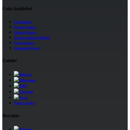
Coin Analizleri
Coin Detay
Piyasa Takip
Alarm Listesi
Artan Azalan Endeksi
Coin Yorum
Otomatik Al sat
Coinler
Bitcoin
Ethereum
XRP
Litecoin
Tron
Tüm Coinler
Borsalar
Binance