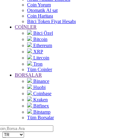
Coin Yorum
Otomatik Al sat
Coin Haritası
Bitci Token Fiyat Hesabı
COİNLER
Bitci Özel
Bitcoin
Ethereum
XRP
Litecoin
Tron
Tüm Coinler
BORSALAR
Binance
Huobi
Coinbase
Kraken
Bitfinex
Bitstamp
Tüm Borsalar