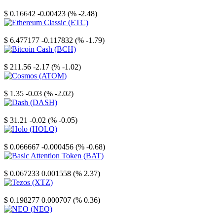
Stellar
$ 0.16642
-0.00423 (% -2.48)
Ethereum Classic
$ 6.477177
-0.117832 (% -1.79)
Bitcoin Cash
$ 211.56
-2.17 (% -1.02)
Cosmos
$ 1.35
-0.03 (% -2.02)
Dash
$ 31.21
-0.02 (% -0.05)
Holo
$ 0.066667
-0.000456 (% -0.68)
Basic Attention Token
$ 0.067233
0.001558 (% 2.37)
Tezos
$ 0.198277
0.000707 (% 0.36)
NEO