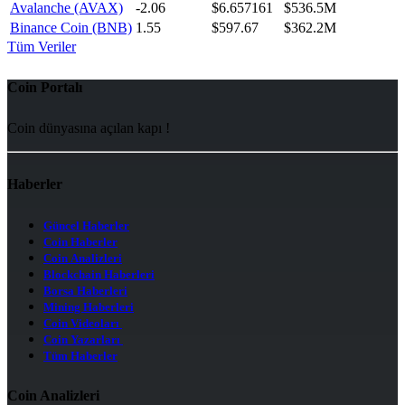
Avalanche (AVAX)
-2.06
$6.657161
$536.5M
Binance Coin (BNB)
1.55
$597.67
$362.2M
Tüm Veriler
Coin Portalı
Coin dünyasına açılan kapı !
Haberler
Güncel Haberler
Coin Haberler
Coin Analizleri
Blockchain Haberleri
Borsa Haberleri
Mining Haberleri
Coin Videoları
Coin Yazarları
Tüm Haberler
Coin Analizleri