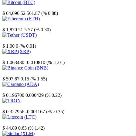
Bitcoin
$ 64,096.52
561.87 (% 0.88)
Ethereum
$ 1,870.51
5.57 (% 0.30)
Tether
$ 1.00
0 (% 0.01)
XRP
$ 1.063430
-0.010810 (% -1.01)
Binance Coin
$ 597.67
9.15 (% 1.55)
Cardano
$ 0.196700
0.000429 (% 0.22)
TRON
$ 0.327956
-0.001167 (% -0.35)
Litecoin
$ 44.89
0.63 (% 1.42)