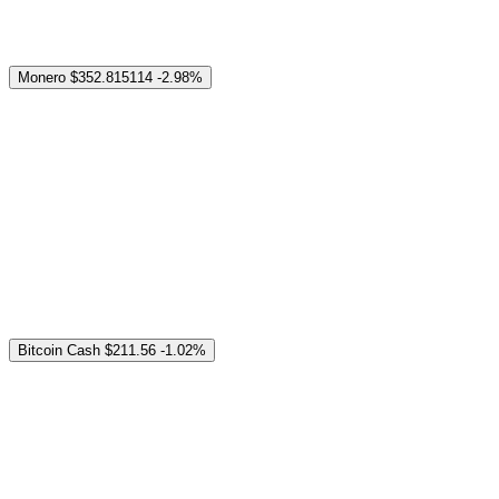
Monero
$352.815114
-2.98%
Bitcoin Cash
$211.56
-1.02%