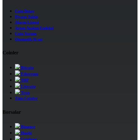
Coin Detay
Piyasa Takip
Alarm Listesi
Artan Azalan Endeksi
Coin Yorum
Otomatik Al sat
Coinler
Bitcoin
Ethereum
XRP
Litecoin
Tron
Tüm Coinler
Borsalar
Binance
Huobi
Coinbase