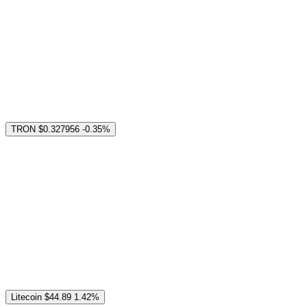
TRON
$0.327956
-0.35%
Litecoin
$44.89
1.42%