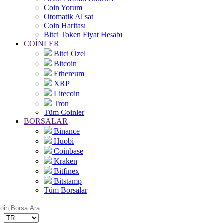
Coin Yorum
Otomatik Al sat
Coin Haritası
Bitci Token Fiyat Hesabı
COİNLER
Bitci Özel
Bitcoin
Ethereum
XRP
Litecoin
Tron
Tüm Coinler
BORSALAR
Binance
Huobi
Coinbase
Kraken
Bitfinex
Bitstamp
Tüm Borsalar