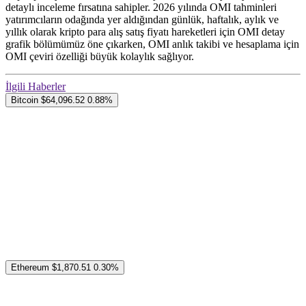
detaylı inceleme fırsatına sahipler. 2026 yılında OMI tahminleri
yatırımcıların odağında yer aldığından günlük, haftalık, aylık ve
yıllık olarak kripto para alış satış fiyatı hareketleri için OMI detay
grafik bölümümüz öne çıkarken, OMI anlık takibi ve hesaplama için
OMI çeviri özelliği büyük kolaylık sağlıyor.
İlgili Haberler
Bitcoin
$64,096.52
0.88%
Ethereum
$1,870.51
0.30%