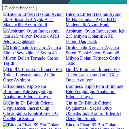
Gündem Haberleri
Bitcoin Etf`leri Haziran Ayının
İlk Haftasında 2 Aylık BTC
Madencilik Arzını Emdi
Arbitrum, Oyun İnovasyonu İçin
215 Milyon Dolarlık ARB
Jetonu Dağıtacak
Orbit Chain Korsanı, Aylarca
Süren ’Sessizlikten` Sonra 48
Milyon Doları Tornado Cashe
Taşıdı
DePİN Protokolü İo.net CEO,
Token Lansmanından 2 Gün
Önce Ayrılıyor
Boomers, Kipto Para Biriminde
Bile Zenginliğin Anahtarını
Elinde Tutuyor
Çin`in En Büyük Ödeme
Uygulaması, Saçsız Olup
Olmadığınızı Kontrol Eden AI
Özelliğini Sundu
Bitcoin Fiyatı 69 Bin Doları