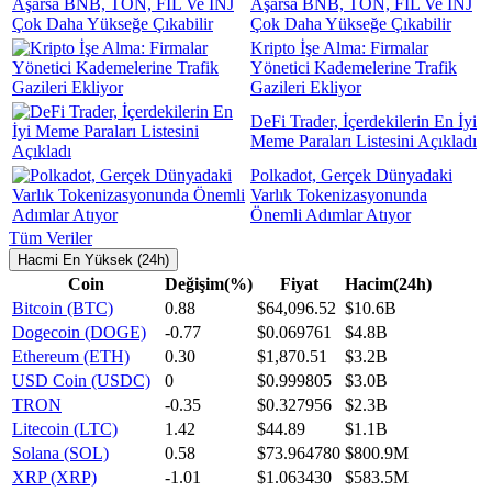
Aşarsa BNB, TON, FIL Ve INJ
Çok Daha Yükseğe Çıkabilir
Kripto İşe Alma: Firmalar
Yönetici Kademelerine Trafik
Gazileri Ekliyor
DeFi Trader, İçerdekilerin En İyi
Meme Paraları Listesini Açıkladı
Polkadot, Gerçek Dünyadaki
Varlık Tokenizasyonunda
Önemli Adımlar Atıyor
Tüm Veriler
Hacmi En Yüksek (24h)
Coin
Değişim(%)
Fiyat
Hacim(24h)
Bitcoin (BTC)
0.88
$64,096.52
$10.6B
Dogecoin (DOGE)
-0.77
$0.069761
$4.8B
Ethereum (ETH)
0.30
$1,870.51
$3.2B
USD Coin (USDC)
0
$0.999805
$3.0B
TRON
-0.35
$0.327956
$2.3B
Litecoin (LTC)
1.42
$44.89
$1.1B
Solana (SOL)
0.58
$73.964780
$800.9M
XRP (XRP)
-1.01
$1.063430
$583.5M