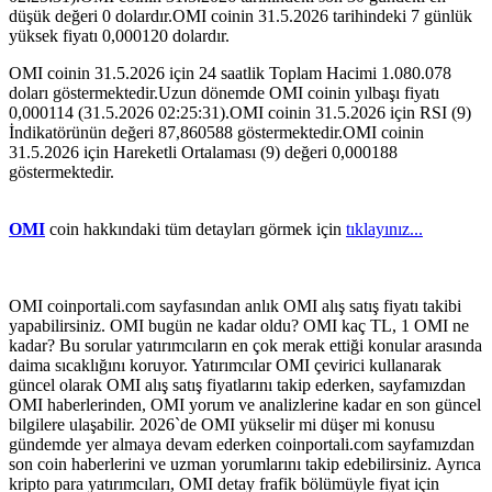
düşük değeri 0 dolardır.OMI coinin 31.5.2026 tarihindeki 7 günlük
yüksek fiyatı 0,000120 dolardır.
OMI coinin 31.5.2026 için 24 saatlik Toplam Hacimi 1.080.078
doları göstermektedir.Uzun dönemde OMI coinin yılbaşı fiyatı
0,000114 (31.5.2026 02:25:31).OMI coinin 31.5.2026 için RSI (9)
İndikatörünün değeri 87,860588 göstermektedir.OMI coinin
31.5.2026 için Hareketli Ortalaması (9) değeri 0,000188
göstermektedir.
OMI
coin hakkındaki tüm detayları görmek için
tıklayınız...
OMI coinportali.com sayfasından anlık OMI alış satış fiyatı takibi
yapabilirsiniz. OMI bugün ne kadar oldu? OMI kaç TL, 1 OMI ne
kadar? Bu sorular yatırımcıların en çok merak ettiği konular arasında
daima sıcaklığını koruyor. Yatırımcılar OMI çevirici kullanarak
güncel olarak OMI alış satış fiyatlarını takip ederken, sayfamızdan
OMI haberlerinden, OMI yorum ve analizlerine kadar en son güncel
bilgilere ulaşabilir. 2026`de OMI yükselir mi düşer mi konusu
gündemde yer almaya devam ederken coinportali.com sayfamızdan
son coin haberlerini ve uzman yorumlarını takip edebilirsiniz. Ayrıca
kripto para yatırımcıları, OMI detay frafik bölümüyle fiyat için