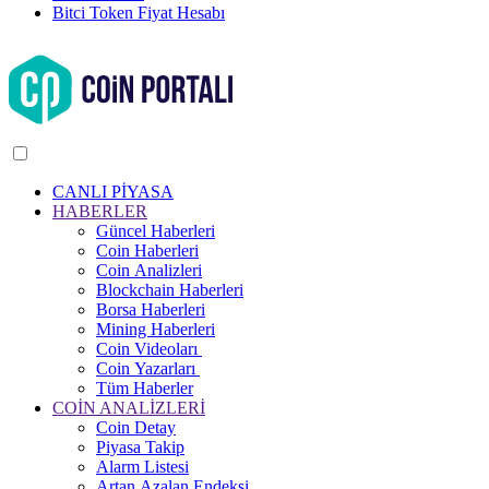
Bitci Token Fiyat Hesabı
CANLI PİYASA
HABERLER
Güncel Haberleri
Coin Haberleri
Coin Analizleri
Blockchain Haberleri
Borsa Haberleri
Mining Haberleri
Coin Videoları
Coin Yazarları
Tüm Haberler
COİN ANALİZLERİ
Coin Detay
Piyasa Takip
Alarm Listesi
Artan Azalan Endeksi