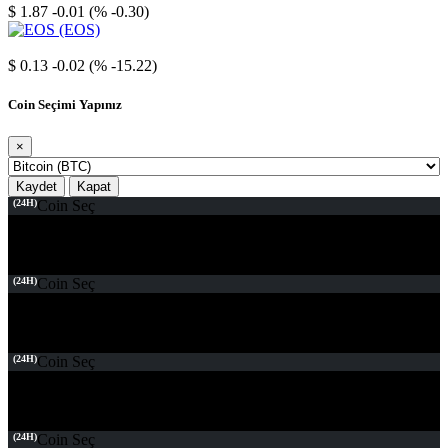
$ 1.87
-0.01 (% -0.30)
EOS
$ 0.13
-0.02 (% -15.22)
Coin Seçimi Yapınız
×
Kaydet
Kapat
(24H)
Coin Seç
(24H)
Coin Seç
(24H)
Coin Seç
(24H)
Coin Seç