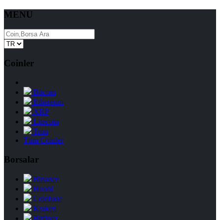
MENU
Coinler
Bitcoin
Ethereum
XRP
Litecoin
Tron
Tüm Coinler
Borsalar
Binance
Huobi
Coinbase
Kraken
Bitfinex