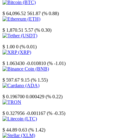
Bitcoin
$ 64,096.52
561.87 (% 0.88)
Ethereum
$ 1,870.51
5.57 (% 0.30)
Tether
$ 1.00
0 (% 0.01)
XRP
$ 1.063430
-0.010810 (% -1.01)
Binance Coin
$ 597.67
9.15 (% 1.55)
Cardano
$ 0.196700
0.000429 (% 0.22)
TRON
$ 0.327956
-0.001167 (% -0.35)
Litecoin
$ 44.89
0.63 (% 1.42)