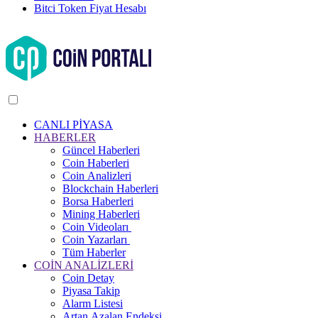
Bitci Token Fiyat Hesabı
CANLI PİYASA
HABERLER
Güncel Haberleri
Coin Haberleri
Coin Analizleri
Blockchain Haberleri
Borsa Haberleri
Mining Haberleri
Coin Videoları
Coin Yazarları
Tüm Haberler
COİN ANALİZLERİ
Coin Detay
Piyasa Takip
Alarm Listesi
Artan Azalan Endeksi