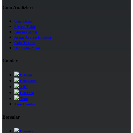
Coin Analizleri
Coin Detay
Piyasa Takip
Alarm Listesi
Artan Azalan Endeksi
Coin Yorum
Otomatik Al sat
Coinler
Bitcoin
Ethereum
XRP
Litecoin
Tron
Tüm Coinler
Borsalar
Binance