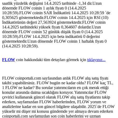
saatlik yüzdelik değişimi 14.4.2025 tarihinde -1,34 dir.Uzun
dönemde FLOW coinin 1 aylık fiyatı 0 (14.4.2025
10:28:59).FLOW coinin SAR İndikatörü 14.4.2025 10:28:59 `de
0,305625 göstermektedir.FLOW coinin 14.4.2025 için RSI (10)
İndikatörünün değeri 27,563924 göstermektedir.FLOW coinin
14.4.2025 tarihindeki yüksek fiyatı 0,364607 dolardır.Uzun
dönemde FLOW coinin 52 günlük düşük fiyatı 0 (14.4.2025
10:28:59).FLOW 14.4.2025 için beta indikatörü 0 değerini
göstermektedir.Uzun dönemde FLOW coinin 1 haftalık fiyatı 0
(14.4.2025 10:28:59).
FLOW
coin hakkındaki tüm detayları görmek için
tıklayınız...
FLOW coinportali.com sayfasından anlık FLOW alış satış fiyatı
takibi yapabilirsiniz. FLOW bugün ne kadar oldu? FLOW kaç TL,
1 FLOW ne kadar? Bu sorular yatırımcıların en çok merak ettiği
konular arasında daima sıcaklığını koruyor. Yatırımcılar FLOW
çevirici kullanarak güncel olarak FLOW alış satış fiyatlarını takip
ederken, sayfamızdan FLOW haberlerinden, FLOW yorum ve
analizlerine kadar en son güncel bilgilere ulaşabilir. 2025`de FLOW
yükselir mi düşer mi konusu gündemde yer almaya devam ederken
coinportali.com sayfamızdan son coin haberlerini ve uzman