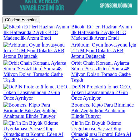
Gündem Haberleri
Bitcoin Etf`leri Haziran Ayının
İlk Haftasında 2 Aylık BTC
Madencilik Arzını Emdi
Arbitrum, Oyun İnovasyonu İçin
215 Milyon Dolarlık ARB
Jetonu Dağıtacak
Orbit Chain Korsanı, Aylarca
Süren ’Sessizlikten` Sonra 48
Milyon Doları Tornado Cashe
Taşıdı
DePİN Protokolü İo.net CEO,
Token Lansmanından 2 Gün
Önce Ayrılıyor
Boomers, Kipto Para Biriminde
Bile Zenginliğin Anahtarını
Elinde Tutuyor
Çin`in En Büyük Ödeme
Uygulaması, Saçsız Olup
Olmadığınızı Kontrol Eden AI
Özelliğini Sundu