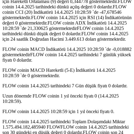
için Hareketli Ortalaması (9) değeri 0,344778 göstermektedir.FLOW
coinin 14.4.2025 tarihindeki dünkü açılış değeri 0 dolardır.FLOW
coinin CCI (20) İndikatörü 14.4.2025 10:28:59 `de -47,678546
göstermektedir.FLOW coinin 14.4.2025 için RSI (14) İndikatörünün
değeri 0 göstermektedir.FLOW coinin ADX İndikatörü 14.4.2025
10:28:59 `de 21,330625 göstermektedirFLOW coinin 14.4.2025
tarihindeki dünkü düşük değeri 0 dolardır.FLOW coinin 14.4.2025
için 24 saatlik Doğrudan Hacimi 3.449.613 doları göstermektedir.
FLOW coinin MACD İndikatörü 14.4.2025 10:28:59 `de -0,018882
göstermektedirFLOW coinin 14.4.2025 tarihindeki 7 günlük yüksek
fiyatı 0 dolardır.
FLOW coinin MACD Hareketli (5-E) İndikatörü 14.4.2025
10:28:59 `de 0 göstermektedir.
FLOW coinin 14.4.2025 tarihindeki 7 Gün düşük fiyatı 0 dolardır.
Uzun dönemde FLOW coinin 1 yıl önceki fiyatı 0 (14.4.2025
10:28:59).
FLOW coinin 14.4.2025 10:28:59 için 1 yıl önceki fiyatı 0.
FLOW coinin 14.4.2025 tarihindeki Toplam Dolaşımdaki Miktar
1.575.494.182,485940 FLOWFLOW coinin 14.4.2025 tarihindeki
son 30 gündeki en düşük değeri 0 dolardır.FLOW coinin son 24