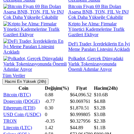
Bitcoin Fiyatı 69 Bin Doları
Aşarsa BNB, TON, FIL Ve INJ
Çok Daha Yükseğe Çıkabilir
Kripto İşe Alma: Firmalar
Yönetici Kademelerine Trafik
Gazileri Ekliyor
DeFi Trader, İçerdekilerin En İyi
Meme Paraları Listesini Açıkladı
Polkadot, Gerçek Dünyadaki
Varlık Tokenizasyonunda
Önemli Adımlar Atıyor
Tüm Veriler
Hacmi En Yüksek (24h)
Coin
Değişim(%)
Fiyat
Hacim(24h)
Bitcoin (BTC)
0.88
$64,096.52
$10.6B
Dogecoin (DOGE)
-0.77
$0.069761
$4.8B
Ethereum (ETH)
0.30
$1,870.51
$3.2B
USD Coin (USDC)
0
$0.999805
$3.0B
TRON
-0.35
$0.327956
$2.3B
Litecoin (LTC)
1.42
$44.89
$1.1B