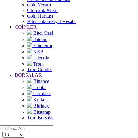
Coin Yorum
Otomatik Al sat
Coin Haritası
Bitci Token Fiyat Hesabı
COİNLER
Bitci Özel
Bitcoin
Ethereum
XRP
Litecoin
Tron
Tüm Coinler
BORSALAR
Binance
Huobi
Coinbase
Kraken
Bitfinex
Bitstamp
Tüm Borsalar