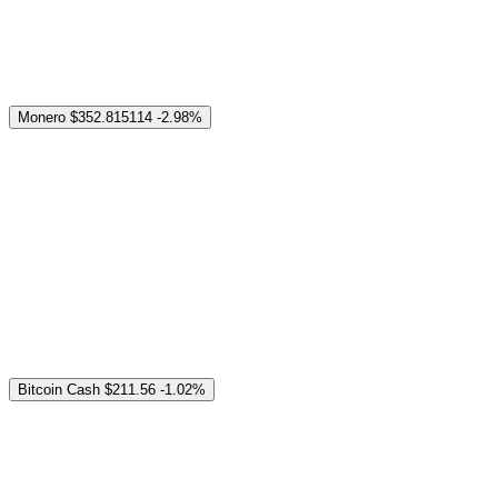
Monero
$352.815114
-2.98%
Bitcoin Cash
$211.56
-1.02%