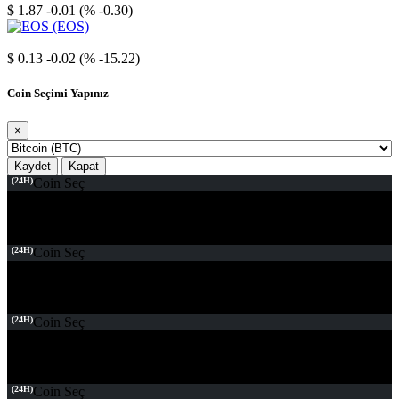
$ 1.87
-0.01 (% -0.30)
EOS
$ 0.13
-0.02 (% -15.22)
Coin Seçimi Yapınız
×
Kaydet
Kapat
(24H)
Coin Seç
(24H)
Coin Seç
(24H)
Coin Seç
(24H)
Coin Seç