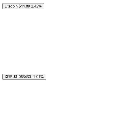
Litecoin
$44.89
1.42%
XRP
$1.063430
-1.01%