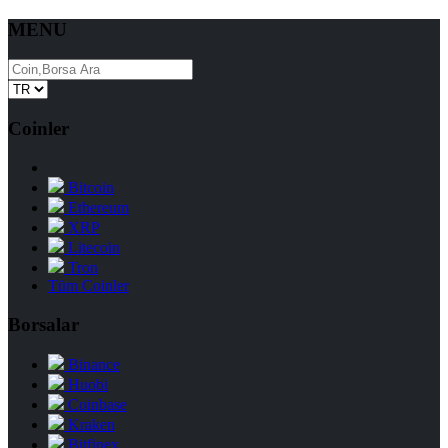
MENU
Coinler
Bitcoin
Ethereum
XRP
Litecoin
Tron
Tüm Coinler
Borsalar
Binance
Huobi
Coinbase
Kraken
Bitfinex