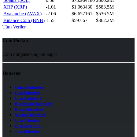
Solana (SOL)
0.58
$73.964780
$800.9M
XRP (XRP)
-1.01
$1.063430
$583.5M
Avalanche (AVAX)
-2.06
$6.657161
$536.5M
Binance Coin (BNB)
1.55
$597.67
$362.2M
Tüm Veriler
Coin Portalı
Coin dünyasına açılan kapı !
Haberler
Güncel Haberler
Coin Haberler
Coin Analizleri
Blockchain Haberleri
Borsa Haberleri
Mining Haberleri
Coin Videoları
Coin Yazarları
Tüm Haberler