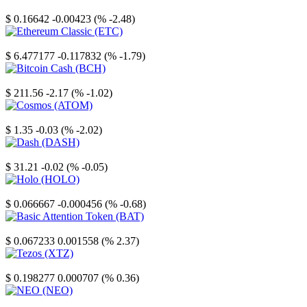
Stellar
$ 0.16642
-0.00423 (% -2.48)
Ethereum Classic
$ 6.477177
-0.117832 (% -1.79)
Bitcoin Cash
$ 211.56
-2.17 (% -1.02)
Cosmos
$ 1.35
-0.03 (% -2.02)
Dash
$ 31.21
-0.02 (% -0.05)
Holo
$ 0.066667
-0.000456 (% -0.68)
Basic Attention Token
$ 0.067233
0.001558 (% 2.37)
Tezos
$ 0.198277
0.000707 (% 0.36)
NEO