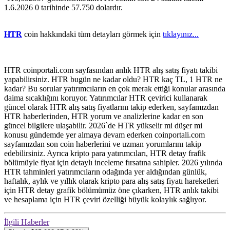
1.6.2026 0 tarihinde 57.750 dolardır.
HTR
coin hakkındaki tüm detayları görmek için
tıklayınız...
HTR coinportali.com sayfasından anlık HTR alış satış fiyatı takibi
yapabilirsiniz. HTR bugün ne kadar oldu? HTR kaç TL, 1 HTR ne
kadar? Bu sorular yatırımcıların en çok merak ettiği konular arasında
daima sıcaklığını koruyor. Yatırımcılar HTR çevirici kullanarak
güncel olarak HTR alış satış fiyatlarını takip ederken, sayfamızdan
HTR haberlerinden, HTR yorum ve analizlerine kadar en son
güncel bilgilere ulaşabilir. 2026`de HTR yükselir mi düşer mi
konusu gündemde yer almaya devam ederken coinportali.com
sayfamızdan son coin haberlerini ve uzman yorumlarını takip
edebilirsiniz. Ayrıca kripto para yatırımcıları, HTR detay frafik
bölümüyle fiyat için detaylı inceleme fırsatına sahipler. 2026 yılında
HTR tahminleri yatırımcıların odağında yer aldığından günlük,
haftalık, aylık ve yıllık olarak kripto para alış satış fiyatı hareketleri
için HTR detay grafik bölümümüz öne çıkarken, HTR anlık takibi
ve hesaplama için HTR çeviri özelliği büyük kolaylık sağlıyor.
İlgili Haberler