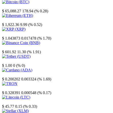
Bitcoin
$ 65,088.27
178.94 (% 0.28)
Ethereum
$ 1,922.36
9.99 (% 0.52)
XRP
$ 1.043873
0.017478 (% 1.70)
Binance Coin
$ 601.92
11.30 (% 1.91)
Tether
$ 1.00
0 (% 0)
Cardano
$ 0.200202
0.003324 (% 1.69)
TRON
$ 0.328391
0.000548 (% 0.17)
Litecoin
$ 45.77
0.15 (% 0.33)