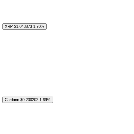
XRP
$1.043873
1.70%
Cardano
$0.200202
1.69%