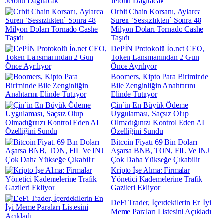
Jetonu Dağıtacak
Orbit Chain Korsanı, Aylarca
Süren ’Sessizlikten` Sonra 48
Milyon Doları Tornado Cashe
Taşıdı
DePİN Protokolü İo.net CEO,
Token Lansmanından 2 Gün
Önce Ayrılıyor
Boomers, Kipto Para Biriminde
Bile Zenginliğin Anahtarını
Elinde Tutuyor
Çin`in En Büyük Ödeme
Uygulaması, Saçsız Olup
Olmadığınızı Kontrol Eden AI
Özelliğini Sundu
Bitcoin Fiyatı 69 Bin Doları
Aşarsa BNB, TON, FIL Ve INJ
Çok Daha Yükseğe Çıkabilir
Kripto İşe Alma: Firmalar
Yönetici Kademelerine Trafik
Gazileri Ekliyor
DeFi Trader, İçerdekilerin En İyi
Meme Paraları Listesini Açıkladı