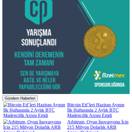
Gündem Haberleri
Bitcoin Etf`leri Haziran Ayının
İlk Haftasında 2 Aylık BTC
Madencilik Arzını Emdi
Arbitrum, Oyun İnovasyonu İçin
215 Milyon Dolarlık ARB