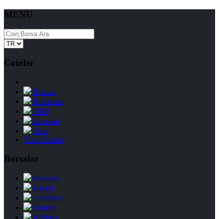
MENU
Coinler
Bitcoin
Ethereum
XRP
Litecoin
Tron
Tüm Coinler
Borsalar
Binance
Huobi
Coinbase
Kraken
Bitfinex