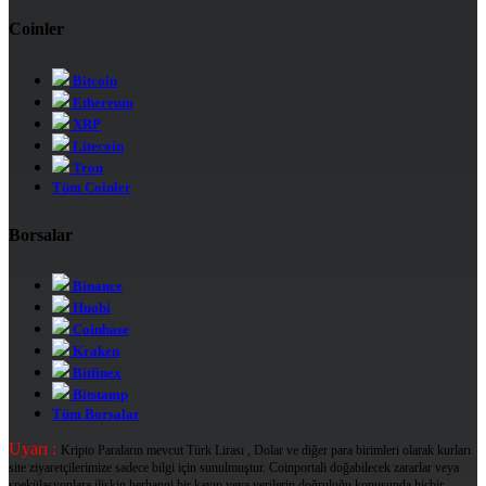
Coinler
Bitcoin
Ethereum
XRP
Litecoin
Tron
Tüm Coinler
Borsalar
Binance
Huobi
Coinbase
Kraken
Bitfinex
Bitstamp
Tüm Borsalar
Uyarı :
Kripto Paraların mevcut Türk Lirası , Dolar ve diğer para birimleri olarak kurları
site ziyaretçilerimize sadece bilgi için sunulmuştur. Coinportali doğabilecek zararlar veya
spekülasyonlara ilişkin herhangi bir kayıp veya verilerin doğruluğu konusunda hiçbir