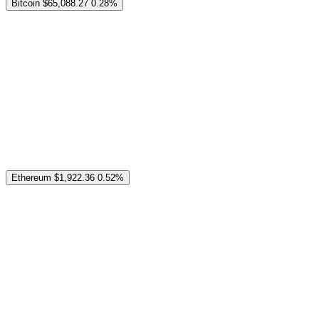
Bitcoin
$65,088.27
0.28%
Ethereum
$1,922.36
0.52%