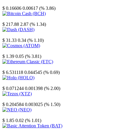
Stellar
$ 0.16606
0.00617 (% 3.86)
Bitcoin Cash
$ 217.88
2.87 (% 1.34)
Dash
$ 31.33
0.34 (% 1.10)
Cosmos
$ 1.39
0.05 (% 3.81)
Ethereum Classic
$ 6.531118
0.044545 (% 0.69)
Holo
$ 0.071244
0.001398 (% 2.00)
Tezos
$ 0.204584
0.003025 (% 1.50)
NEO
$ 1.85
0.02 (% 1.01)
Basic Attention Token