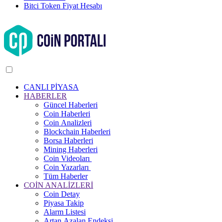
Bitci Token Fiyat Hesabı
CANLI PİYASA
HABERLER
Güncel Haberleri
Coin Haberleri
Coin Analizleri
Blockchain Haberleri
Borsa Haberleri
Mining Haberleri
Coin Videoları
Coin Yazarları
Tüm Haberler
COİN ANALİZLERİ
Coin Detay
Piyasa Takip
Alarm Listesi
Artan Azalan Endeksi