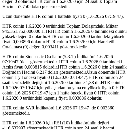
değeri 0 dolardır.HTR coinin 1.6.2026 0 için 24 saatlik Toplam
Hacimi 57.750 doları göstermektedir.
Uzun dönemde HTR coinin 1 haftalık fiyatı 0 (1.6.2026 07:19:47).
HTR coinin 1.6.2026 0 tarihindeki Toplam Dolaşımdaki Miktar
945.351.752,000000 HTRHTR coinin 1.6.2026 0 tarihindeki dünkü
yüksek değeri 0 dolardır.HTR coinin 1.6.2026 0 tarihindeki yüksek
fiyatı 0,003896 dolardır.HTR coinin 1.6.2026 0 için Hareketli
Ortalaması (9) değeri 0,003411 göstermektedir.
HTR coinin Stochastic Oscilator (5-3-T) İndikatörü 1.6.2026
07:19:47 `de = göstermektedir. HTR coinin 1.6.2026 0 tarihindeki
Açılış fiyatı 0,003815 dolardır.HTR coinin 1.6.2026 0 için 24 saatlik
Doğrudan Hacimi 6.217 doları göstermektedir.Uzun dönemde HTR
coinin 1 yıl önceki fiyatı 0 (1.6.2026 07:19:47).HTR coinin son 24
saatlik yüzdelik değişimi 1.6.2026 0 tarihinde 1,88 dir.HTR coinin
1.6.2026 07:19:47 için yılbaşından bu yana en yüksek fiyatı 0.HTR
coinin 1.6.2026 07:19:47 için 1 hafta önceki fiyatı 0.HTR coinin
1.6.2026 0 tarihindeki kapanış fiyatı 0,003886 dolardır.
HTR coinin SAR İndikatörü 1.6.2026 07:19:47 `de 0,003360
göstermektedir.
HTR coinin 1.6.2026 0 için RSI (10) İndikatörünün değeri
-116,632997 göstermektedir.HTR coinin son 24 saatlik hacmi