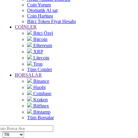
Coin Yorum
Otomatik Al sat
Coin Haritası
Bitci Token Fiyat Hesabı
COİNLER
Bitci Özel
Bitcoin
Ethereum
XRP
Litecoin
Tron
Tüm Coinler
BORSALAR
Binance
Huobi
Coinbase
Kraken
Bitfinex
Bitstamp
Tüm Borsalar