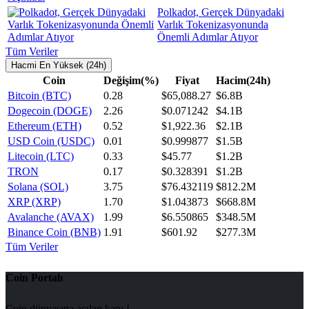
Polkadot, Gerçek Dünyadaki
Varlık Tokenizasyonunda
Önemli Adımlar Atıyor
Tüm Veriler
Hacmi En Yüksek (24h)
Coin
Değişim(%)
Fiyat
Hacim(24h)
Bitcoin (BTC)
0.28
$65,088.27
$6.8B
Dogecoin (DOGE)
2.26
$0.071242
$4.1B
Ethereum (ETH)
0.52
$1,922.36
$2.1B
USD Coin (USDC)
0.01
$0.999877
$1.5B
Litecoin (LTC)
0.33
$45.77
$1.2B
TRON
0.17
$0.328391
$1.2B
Solana (SOL)
3.75
$76.432119
$812.2M
XRP (XRP)
1.70
$1.043873
$668.8M
Avalanche (AVAX)
1.99
$6.550865
$348.5M
Binance Coin (BNB)
1.91
$601.92
$277.3M
Tüm Veriler
Coin Portalı
Coin dünyasına açılan kapı !