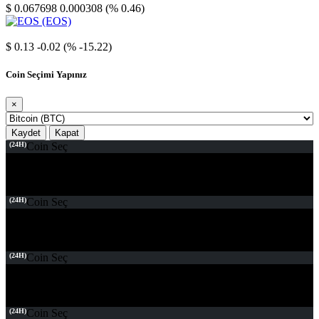
$ 0.067698
0.000308 (% 0.46)
EOS
$ 0.13
-0.02 (% -15.22)
Coin Seçimi Yapınız
×
Kaydet
Kapat
(24H)
Coin Seç
(24H)
Coin Seç
(24H)
Coin Seç
(24H)
Coin Seç