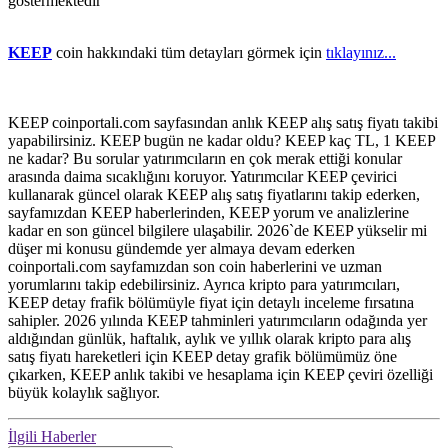
göstermektedir
KEEP
coin hakkındaki tüm detayları görmek için
tıklayınız...
KEEP coinportali.com sayfasından anlık KEEP alış satış fiyatı takibi
yapabilirsiniz. KEEP bugün ne kadar oldu? KEEP kaç TL, 1 KEEP
ne kadar? Bu sorular yatırımcıların en çok merak ettiği konular
arasında daima sıcaklığını koruyor. Yatırımcılar KEEP çevirici
kullanarak güncel olarak KEEP alış satış fiyatlarını takip ederken,
sayfamızdan KEEP haberlerinden, KEEP yorum ve analizlerine
kadar en son güncel bilgilere ulaşabilir. 2026`de KEEP yükselir mi
düşer mi konusu gündemde yer almaya devam ederken
coinportali.com sayfamızdan son coin haberlerini ve uzman
yorumlarını takip edebilirsiniz. Ayrıca kripto para yatırımcıları,
KEEP detay frafik bölümüyle fiyat için detaylı inceleme fırsatına
sahipler. 2026 yılında KEEP tahminleri yatırımcıların odağında yer
aldığından günlük, haftalık, aylık ve yıllık olarak kripto para alış
satış fiyatı hareketleri için KEEP detay grafik bölümümüz öne
çıkarken, KEEP anlık takibi ve hesaplama için KEEP çeviri özelliği
büyük kolaylık sağlıyor.
İlgili Haberler