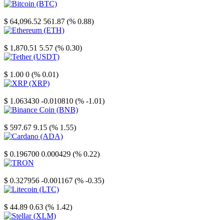
Bitcoin
$ 64,096.52
561.87 (% 0.88)
Ethereum
$ 1,870.51
5.57 (% 0.30)
Tether
$ 1.00
0 (% 0.01)
XRP
$ 1.063430
-0.010810 (% -1.01)
Binance Coin
$ 597.67
9.15 (% 1.55)
Cardano
$ 0.196700
0.000429 (% 0.22)
TRON
$ 0.327956
-0.001167 (% -0.35)
Litecoin
$ 44.89
0.63 (% 1.42)