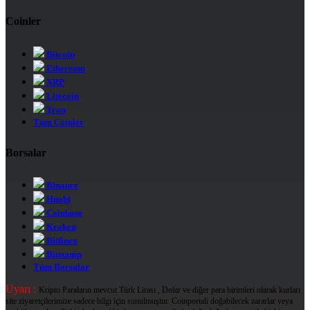
Coinler
Bitcoin
Ethereum
XRP
Litecoin
Tron
Tüm Coinler
Borsalar
Binance
Huobi
Coinbase
Kraken
Bitfinex
Bitstamp
Tüm Borsalar
Uyarı :
Kripto Paraların mevcut Türk Lirası , Dolar ve diğer para birimleri olarak kurları
site ziyaretçilerimize sadece bilgi için sunulmuştur. Coinportali doğabilecek zararlar veya