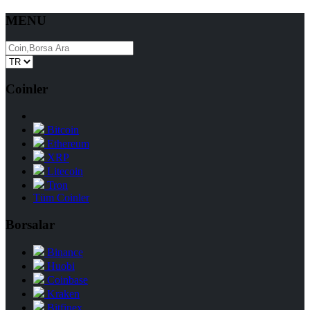
MENU
Coinler
Bitcoin
Ethereum
XRP
Litecoin
Tron
Tüm Coinler
Borsalar
Binance
Huobi
Coinbase
Kraken
Bitfinex