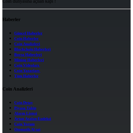
Coin dünyasına açılan kapı !
Haberler
Güncel Haberler
Coin Haberler
Coin Analizleri
Blockchain Haberleri
Borsa Haberleri
Mining Haberleri
Coin Videoları
Coin Yazarları
Tüm Haberler
Coin Analizleri
Coin Detay
Piyasa Takip
Alarm Listesi
Artan Azalan Endeksi
Coin Yorum
Otomatik Al sat