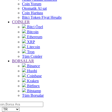
Coin Yorum
Otomatik Al sat
Coin Haritası
Bitci Token Fiyat Hesabı
COİNLER
Bitci Özel
Bitcoin
Ethereum
XRP
Litecoin
Tron
Tüm Coinler
BORSALAR
Binance
Huobi
Coinbase
Kraken
Bitfinex
Bitstamp
Tüm Borsalar