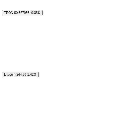
TRON
$0.327956
-0.35%
Litecoin
$44.89
1.42%