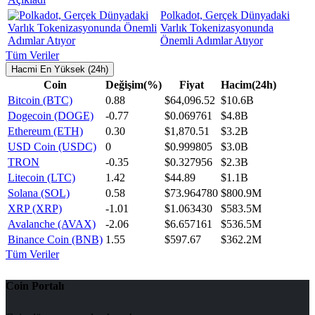
Polkadot, Gerçek Dünyadaki
Varlık Tokenizasyonunda
Önemli Adımlar Atıyor
Tüm Veriler
Hacmi En Yüksek (24h)
Coin
Değişim(%)
Fiyat
Hacim(24h)
Bitcoin (BTC)
0.88
$64,096.52
$10.6B
Dogecoin (DOGE)
-0.77
$0.069761
$4.8B
Ethereum (ETH)
0.30
$1,870.51
$3.2B
USD Coin (USDC)
0
$0.999805
$3.0B
TRON
-0.35
$0.327956
$2.3B
Litecoin (LTC)
1.42
$44.89
$1.1B
Solana (SOL)
0.58
$73.964780
$800.9M
XRP (XRP)
-1.01
$1.063430
$583.5M
Avalanche (AVAX)
-2.06
$6.657161
$536.5M
Binance Coin (BNB)
1.55
$597.67
$362.2M
Tüm Veriler
Coin Portalı