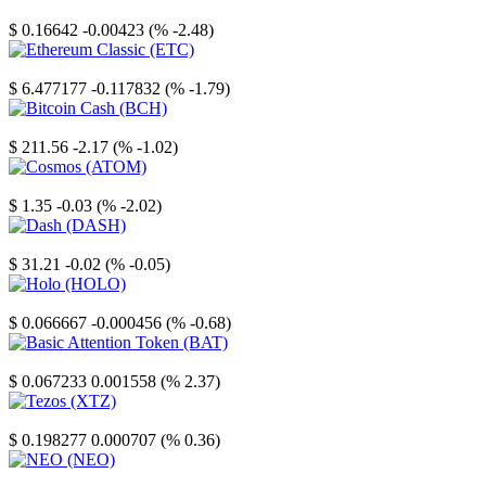
Stellar
$ 0.16642
-0.00423 (% -2.48)
Ethereum Classic
$ 6.477177
-0.117832 (% -1.79)
Bitcoin Cash
$ 211.56
-2.17 (% -1.02)
Cosmos
$ 1.35
-0.03 (% -2.02)
Dash
$ 31.21
-0.02 (% -0.05)
Holo
$ 0.066667
-0.000456 (% -0.68)
Basic Attention Token
$ 0.067233
0.001558 (% 2.37)
Tezos
$ 0.198277
0.000707 (% 0.36)
NEO