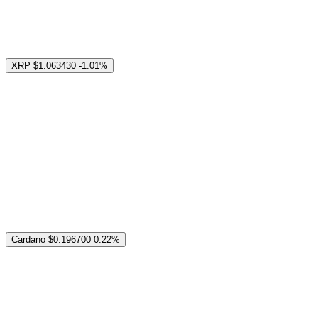
XRP
$1.063430
-1.01%
Cardano
$0.196700
0.22%