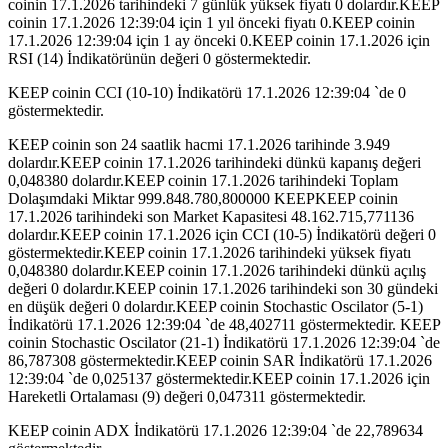
coinin 17.1.2026 tarihindeki 7 günlük yüksek fiyatı 0 dolardır.KEEP
coinin 17.1.2026 12:39:04 için 1 yıl önceki fiyatı 0.KEEP coinin
17.1.2026 12:39:04 için 1 ay önceki 0.KEEP coinin 17.1.2026 için
RSI (14) İndikatörünün değeri 0 göstermektedir.
KEEP coinin CCI (10-10) İndikatörü 17.1.2026 12:39:04 `de 0
göstermektedir.
KEEP coinin son 24 saatlik hacmi 17.1.2026 tarihinde 3.949
dolardır.KEEP coinin 17.1.2026 tarihindeki dünkü kapanış değeri
0,048380 dolardır.KEEP coinin 17.1.2026 tarihindeki Toplam
Dolaşımdaki Miktar 999.848.780,800000 KEEPKEEP coinin
17.1.2026 tarihindeki son Market Kapasitesi 48.162.715,771136
dolardır.KEEP coinin 17.1.2026 için CCI (10-5) İndikatörü değeri 0
göstermektedir.KEEP coinin 17.1.2026 tarihindeki yüksek fiyatı
0,048380 dolardır.KEEP coinin 17.1.2026 tarihindeki dünkü açılış
değeri 0 dolardır.KEEP coinin 17.1.2026 tarihindeki son 30 gündeki
en düşük değeri 0 dolardır.KEEP coinin Stochastic Oscilator (5-1)
İndikatörü 17.1.2026 12:39:04 `de 48,402711 göstermektedir. KEEP
coinin Stochastic Oscilator (21-1) İndikatörü 17.1.2026 12:39:04 `de
86,787308 göstermektedir.KEEP coinin SAR İndikatörü 17.1.2026
12:39:04 `de 0,025137 göstermektedir.KEEP coinin 17.1.2026 için
Hareketli Ortalaması (9) değeri 0,047311 göstermektedir.
KEEP coinin ADX İndikatörü 17.1.2026 12:39:04 `de 22,789634