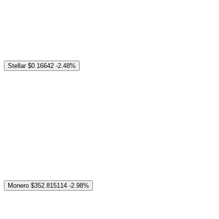
Stellar
$0.16642
-2.48%
Monero
$352.815114
-2.98%