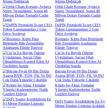
Jetonu Dağıtacak
Orbit Chain Korsanı, Aylarca
Süren ’Sessizlikten` Sonra 48
Milyon Doları Tornado Cashe
Taşıdı
DePİN Protokolü İo.net CEO,
Token Lansmanından 2 Gün
Önce Ayrılıyor
Boomers, Kipto Para Biriminde
Bile Zenginliğin Anahtarını
Elinde Tutuyor
Çin`in En Büyük Ödeme
Uygulaması, Saçsız Olup
Olmadığınızı Kontrol Eden AI
Özelliğini Sundu
Bitcoin Fiyatı 69 Bin Doları
Aşarsa BNB, TON, FIL Ve INJ
Çok Daha Yükseğe Çıkabilir
Kripto İşe Alma: Firmalar
Yönetici Kademelerine Trafik
Gazileri Ekliyor
DeFi Trader, İçerdekilerin En İyi
Meme Paraları Listesini Açıkladı