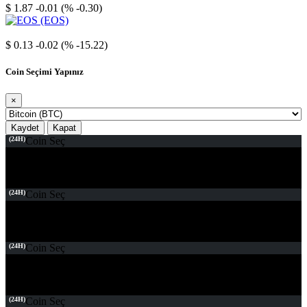
$ 1.87
-0.01 (% -0.30)
EOS
$ 0.13
-0.02 (% -15.22)
Coin Seçimi Yapınız
×
Kaydet
Kapat
(24H)
Coin Seç
(24H)
Coin Seç
(24H)
Coin Seç
(24H)
Coin Seç