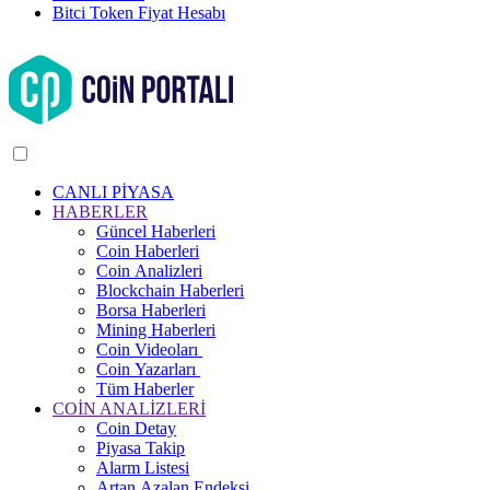
Bitci Token Fiyat Hesabı
CANLI PİYASA
HABERLER
Güncel Haberleri
Coin Haberleri
Coin Analizleri
Blockchain Haberleri
Borsa Haberleri
Mining Haberleri
Coin Videoları
Coin Yazarları
Tüm Haberler
COİN ANALİZLERİ
Coin Detay
Piyasa Takip
Alarm Listesi
Artan Azalan Endeksi