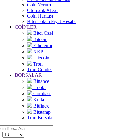
Coin Yorum
Otomatik Al sat
Coin Haritası
Bitci Token Fiyat Hesabı
COİNLER
Bitci Özel
Bitcoin
Ethereum
XRP
Litecoin
Tron
Tüm Coinler
BORSALAR
Binance
Huobi
Coinbase
Kraken
Bitfinex
Bitstamp
Tüm Borsalar