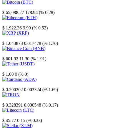
Bitcoin
$ 65,088.27
178.94 (% 0.28)
Ethereum
$ 1,922.36
9.99 (% 0.52)
XRP
$ 1.043873
0.017478 (% 1.70)
Binance Coin
$ 601.92
11.30 (% 1.91)
Tether
$ 1.00
0 (% 0)
Cardano
$ 0.200202
0.003324 (% 1.69)
TRON
$ 0.328391
0.000548 (% 0.17)
Litecoin
$ 45.77
0.15 (% 0.33)