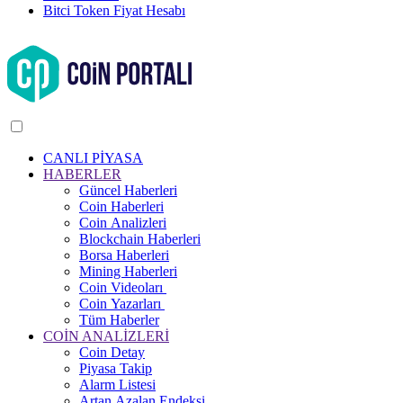
Bitci Token Fiyat Hesabı
CANLI PİYASA
HABERLER
Güncel Haberleri
Coin Haberleri
Coin Analizleri
Blockchain Haberleri
Borsa Haberleri
Mining Haberleri
Coin Videoları
Coin Yazarları
Tüm Haberler
COİN ANALİZLERİ
Coin Detay
Piyasa Takip
Alarm Listesi
Artan Azalan Endeksi