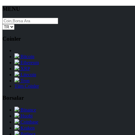
MENU
Coinler
Bitcoin
Ethereum
XRP
Litecoin
Tron
Tüm Coinler
Borsalar
Binance
Huobi
Coinbase
Kraken
Bitfinex