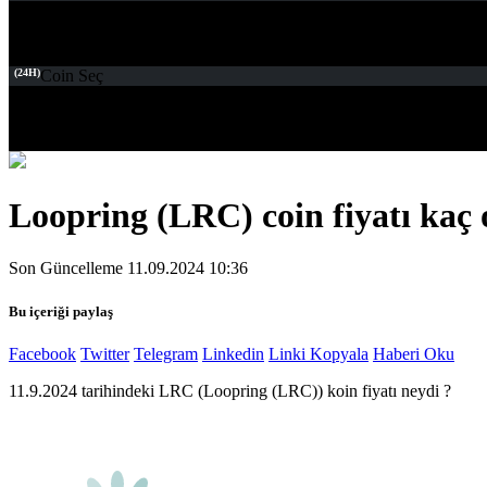
(24H)
Coin Seç
Loopring (LRC) coin fiyatı kaç 
Son Güncelleme 11.09.2024 10:36
Bu içeriği paylaş
Facebook
Twitter
Telegram
Linkedin
Linki Kopyala
Haberi Oku
11.9.2024 tarihindeki LRC (Loopring (LRC)) koin fiyatı neydi ?