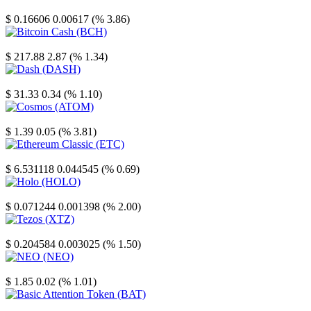
Stellar
$ 0.16606
0.00617 (% 3.86)
Bitcoin Cash
$ 217.88
2.87 (% 1.34)
Dash
$ 31.33
0.34 (% 1.10)
Cosmos
$ 1.39
0.05 (% 3.81)
Ethereum Classic
$ 6.531118
0.044545 (% 0.69)
Holo
$ 0.071244
0.001398 (% 2.00)
Tezos
$ 0.204584
0.003025 (% 1.50)
NEO
$ 1.85
0.02 (% 1.01)
Basic Attention Token