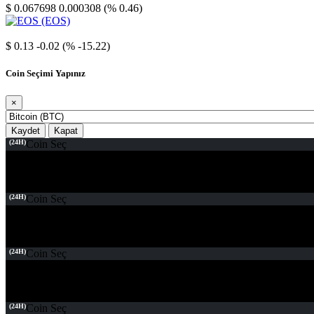
$ 0.067698
0.000308 (% 0.46)
EOS
$ 0.13
-0.02 (% -15.22)
Coin Seçimi Yapınız
×
Kaydet
Kapat
(24H)
Coin Seç
(24H)
Coin Seç
(24H)
Coin Seç
(24H)
Coin Seç