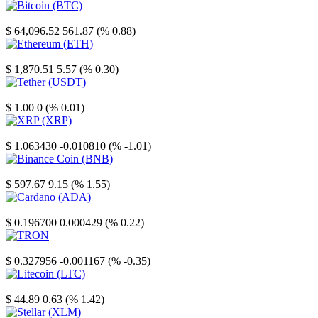
Bitcoin
$ 64,096.52
561.87 (% 0.88)
Ethereum
$ 1,870.51
5.57 (% 0.30)
Tether
$ 1.00
0 (% 0.01)
XRP
$ 1.063430
-0.010810 (% -1.01)
Binance Coin
$ 597.67
9.15 (% 1.55)
Cardano
$ 0.196700
0.000429 (% 0.22)
TRON
$ 0.327956
-0.001167 (% -0.35)
Litecoin
$ 44.89
0.63 (% 1.42)