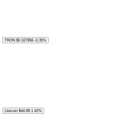
TRON
$0.327956
-0.35%
Litecoin
$44.89
1.42%