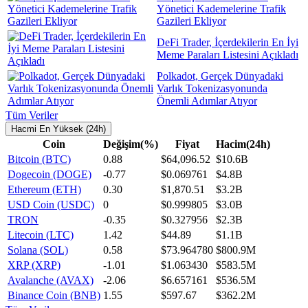
Yönetici Kademelerine Trafik
Gazileri Ekliyor
DeFi Trader, İçerdekilerin En İyi
Meme Paraları Listesini Açıkladı
Polkadot, Gerçek Dünyadaki
Varlık Tokenizasyonunda
Önemli Adımlar Atıyor
Tüm Veriler
Hacmi En Yüksek (24h)
Coin
Değişim(%)
Fiyat
Hacim(24h)
Bitcoin (BTC)
0.88
$64,096.52
$10.6B
Dogecoin (DOGE)
-0.77
$0.069761
$4.8B
Ethereum (ETH)
0.30
$1,870.51
$3.2B
USD Coin (USDC)
0
$0.999805
$3.0B
TRON
-0.35
$0.327956
$2.3B
Litecoin (LTC)
1.42
$44.89
$1.1B
Solana (SOL)
0.58
$73.964780
$800.9M
XRP (XRP)
-1.01
$1.063430
$583.5M
Avalanche (AVAX)
-2.06
$6.657161
$536.5M
Binance Coin (BNB)
1.55
$597.67
$362.2M