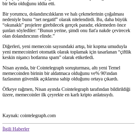
bir bela olduğunu iddia etti.
Bir yorumcu, dolandırıcılıkların ve halı çekmelerinin çoğalması
nedeniyle bunu “net negatif” olarak nitelendirdi. Bu, daha büyük
“okunaklı” projelere girebilecek gerçek paradır, eklemeden önce
şunları söylediler: "Bunun yerine, şimdi onu fiat'a nakde çevirecek
olan dolandırıcının elinde.”
Diğerleri, yeni memecoin sayısındaki artışı, bir kopma umuduyla
yeni memecoinleri otomatik olarak toplamak için tasarlanan “çiftlik
keskin nişancı botlarına spam” olarak etiketledi.
Nisan ayında, bir Cointelegraph soruşturması, altı yeni Temel
memecoinden birinin bir aldatmaca olduğunu ve% 90'ından
fazlasının güvenlik açıklarına sahip olduğunu ortaya çıkardı.
Öfkeye rağmen, Nisan ayında Cointelegraph tarafından bildirildiği
üzere, memecoinler ilk çeyrekte en karlı kripto anlatısıydı.
Kaynak: cointelegraph.com
İlgili Haberler