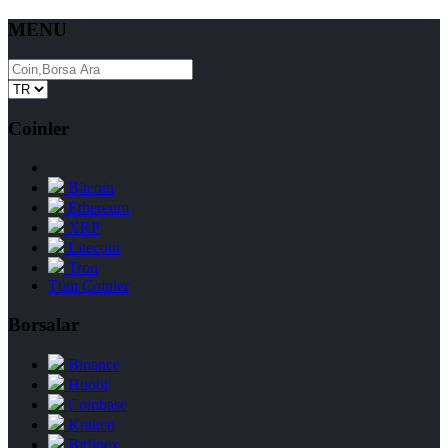
MENU
Coinler
Bitcoin
Ethereum
XRP
Litecoin
Tron
Tüm Coinler
Borsalar
Binance
Huobi
Coinbase
Kraken
Bitfinex