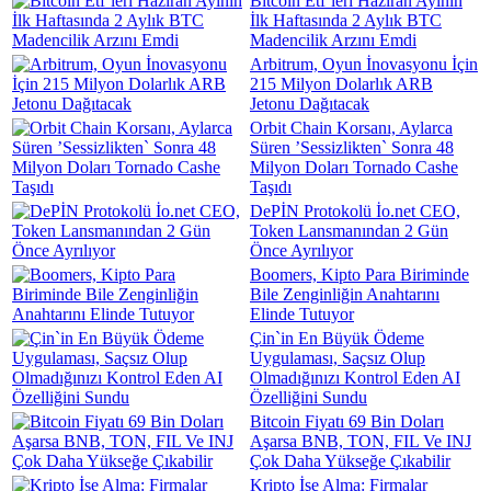
Bitcoin Etf`leri Haziran Ayının
İlk Haftasında 2 Aylık BTC
Madencilik Arzını Emdi
Arbitrum, Oyun İnovasyonu İçin
215 Milyon Dolarlık ARB
Jetonu Dağıtacak
Orbit Chain Korsanı, Aylarca
Süren ’Sessizlikten` Sonra 48
Milyon Doları Tornado Cashe
Taşıdı
DePİN Protokolü İo.net CEO,
Token Lansmanından 2 Gün
Önce Ayrılıyor
Boomers, Kipto Para Biriminde
Bile Zenginliğin Anahtarını
Elinde Tutuyor
Çin`in En Büyük Ödeme
Uygulaması, Saçsız Olup
Olmadığınızı Kontrol Eden AI
Özelliğini Sundu
Bitcoin Fiyatı 69 Bin Doları
Aşarsa BNB, TON, FIL Ve INJ
Çok Daha Yükseğe Çıkabilir
Kripto İşe Alma: Firmalar