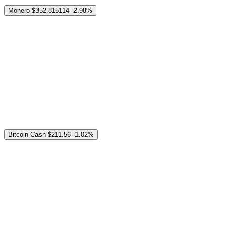
Monero
$352.815114
-2.98%
Bitcoin Cash
$211.56
-1.02%