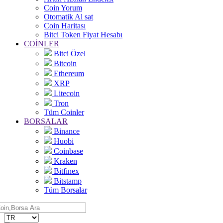
Coin Yorum
Otomatik Al sat
Coin Haritası
Bitci Token Fiyat Hesabı
COİNLER
Bitci Özel
Bitcoin
Ethereum
XRP
Litecoin
Tron
Tüm Coinler
BORSALAR
Binance
Huobi
Coinbase
Kraken
Bitfinex
Bitstamp
Tüm Borsalar