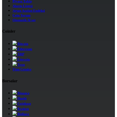
Piyasa Takip
Alarm Listesi
Artan Azalan Endeksi
Coin Yorum
Otomatik Al sat
Coinler
Bitcoin
Ethereum
XRP
Litecoin
Tron
Tüm Coinler
Borsalar
Binance
Huobi
Coinbase
Kraken
Bitfinex