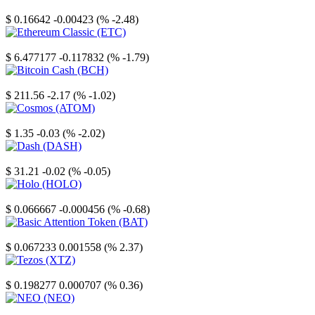
Stellar
$ 0.16642
-0.00423 (% -2.48)
Ethereum Classic
$ 6.477177
-0.117832 (% -1.79)
Bitcoin Cash
$ 211.56
-2.17 (% -1.02)
Cosmos
$ 1.35
-0.03 (% -2.02)
Dash
$ 31.21
-0.02 (% -0.05)
Holo
$ 0.066667
-0.000456 (% -0.68)
Basic Attention Token
$ 0.067233
0.001558 (% 2.37)
Tezos
$ 0.198277
0.000707 (% 0.36)
NEO