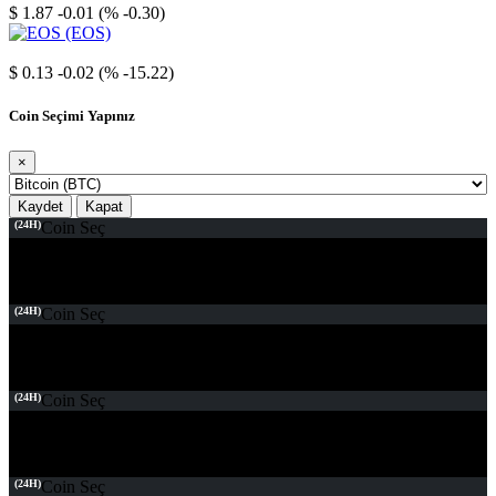
$ 1.87
-0.01 (% -0.30)
EOS
$ 0.13
-0.02 (% -15.22)
Coin Seçimi Yapınız
×
Kaydet
Kapat
(24H)
Coin Seç
(24H)
Coin Seç
(24H)
Coin Seç
(24H)
Coin Seç