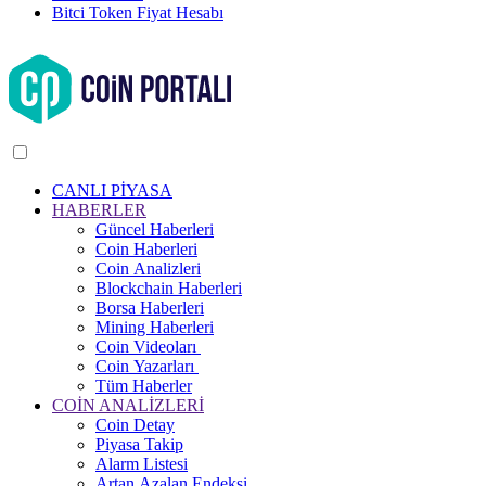
Bitci Token Fiyat Hesabı
CANLI PİYASA
HABERLER
Güncel Haberleri
Coin Haberleri
Coin Analizleri
Blockchain Haberleri
Borsa Haberleri
Mining Haberleri
Coin Videoları
Coin Yazarları
Tüm Haberler
COİN ANALİZLERİ
Coin Detay
Piyasa Takip
Alarm Listesi
Artan Azalan Endeksi