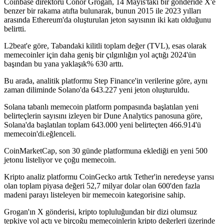
Coinbase direktörü Conor Grogan, 14 Mayıs'taki bir gönderide X'e
benzer bir rakama atıfta bulunarak, bunun 2015 ile 2023 yılları
arasında Ethereum'da oluşturulan jeton sayısının iki katı olduğunu
belirtti.
L2beat'e göre, Tabandaki kilitli toplam değer (TVL), esas olarak
memecoinler için daha geniş bir çılgınlığın yol açtığı 2024'ün
başından bu yana yaklaşık% 630 arttı.
Bu arada, analitik platformu Step Finance'in verilerine göre, aynı
zaman diliminde Solano'da 643.227 yeni jeton oluşturuldu.
Solana tabanlı memecoin platform pompasında başlatılan yeni
belirteçlerin sayısını izleyen bir Dune Analytics panosuna göre,
Solana'da başlatılan toplam 643.000 yeni belirteçten 466.914'ü
memecoin'di.eğlenceli.
CoinMarketCap, son 30 günde platformuna eklediği en yeni 500
jetonu listeliyor ve çoğu memecoin.
Kripto analiz platformu CoinGecko artık Tether'in neredeyse yarısı
olan toplam piyasa değeri 52,7 milyar dolar olan 600'den fazla
madeni parayı listeleyen bir memecoin kategorisine sahip.
Grogan'ın X gönderisi, kripto topluluğundan bir dizi olumsuz
tepkiye yol açtı ve birçoğu memecoinlerin kripto değerleri üzerinde