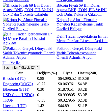
Bitcoin Fiyatı 69 Bin Doları
Aşarsa BNB, TON, FIL Ve INJ
Çok Daha Yükseğe Çıkabilir
Kripto İşe Alma: Firmalar
Yönetici Kademelerine Trafik
Gazileri Ekliyor
DeFi Trader, İçerdekilerin En İyi
Meme Paraları Listesini Açıkladı
Polkadot, Gerçek Dünyadaki
Varlık Tokenizasyonunda
Önemli Adımlar Atıyor
Tüm Veriler
Hacmi En Yüksek (24h)
Coin
Değişim(%)
Fiyat
Hacim(24h)
Bitcoin (BTC)
0.88
$64,096.52
$10.6B
Dogecoin (DOGE)
-0.77
$0.069761
$4.8B
Ethereum (ETH)
0.30
$1,870.51
$3.2B
USD Coin (USDC)
0
$0.999805
$3.0B
TRON
-0.35
$0.327956
$2.3B
Litecoin (LTC)
1.42
$44.89
$1.1B