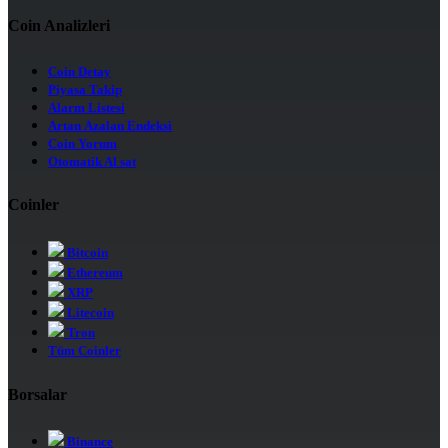
Coin Analizleri
Coin Detay
Piyasa Takip
Alarm Listesi
Artan Azalan Endeksi
Coin Yorum
Otomatik Al sat
Coinler
Bitcoin
Ethereum
XRP
Litecoin
Tron
Tüm Coinler
Borsalar
Binance