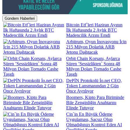
Gündem Haberleri
Bitcoin Etf`leri Haziran Ayının
İlk Haftasında 2 Aylık BTC
Madencilik Arzını Emdi
Arbitrum, Oyun İnovasyonu İçin
215 Milyon Dolarlık ARB
Jetonu Dağıtacak
Orbit Chain Korsanı, Aylarca
Süren ’Sessizlikten` Sonra 48
Milyon Doları Tornado Cashe
Taşıdı
DePİN Protokolü İo.net CEO,
Token Lansmanından 2 Gün
Önce Ayrılıyor
Boomers, Kipto Para Biriminde
Bile Zenginliğin Anahtarını
Elinde Tutuyor
Çin`in En Büyük Ödeme
Uygulaması, Saçsız Olup
Olmadığınızı Kontrol Eden AI
Özelliğini Sundu