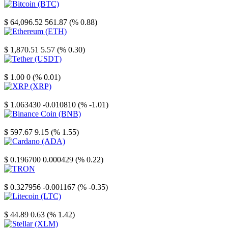
Bitcoin
$ 64,096.52
561.87 (% 0.88)
Ethereum
$ 1,870.51
5.57 (% 0.30)
Tether
$ 1.00
0 (% 0.01)
XRP
$ 1.063430
-0.010810 (% -1.01)
Binance Coin
$ 597.67
9.15 (% 1.55)
Cardano
$ 0.196700
0.000429 (% 0.22)
TRON
$ 0.327956
-0.001167 (% -0.35)
Litecoin
$ 44.89
0.63 (% 1.42)