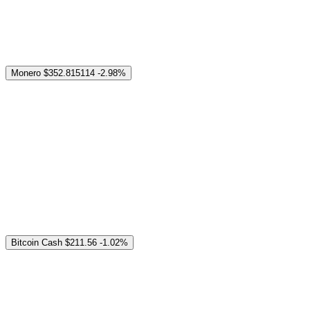
Monero
$352.815114
-2.98%
Bitcoin Cash
$211.56
-1.02%