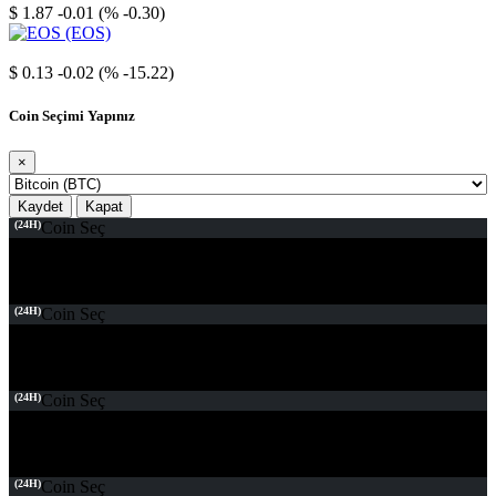
$ 1.87
-0.01 (% -0.30)
EOS
$ 0.13
-0.02 (% -15.22)
Coin Seçimi Yapınız
×
Kaydet
Kapat
(24H)
Coin Seç
(24H)
Coin Seç
(24H)
Coin Seç
(24H)
Coin Seç