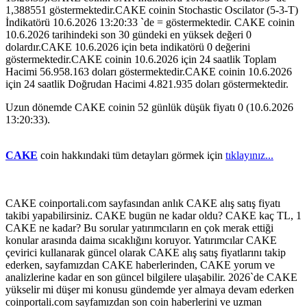
1,388551 göstermektedir.CAKE coinin Stochastic Oscilator (5-3-T)
İndikatörü 10.6.2026 13:20:33 `de = göstermektedir. CAKE coinin
10.6.2026 tarihindeki son 30 gündeki en yüksek değeri 0
dolardır.CAKE 10.6.2026 için beta indikatörü 0 değerini
göstermektedir.CAKE coinin 10.6.2026 için 24 saatlik Toplam
Hacimi 56.958.163 doları göstermektedir.CAKE coinin 10.6.2026
için 24 saatlik Doğrudan Hacimi 4.821.935 doları göstermektedir.
Uzun dönemde CAKE coinin 52 günlük düşük fiyatı 0 (10.6.2026
13:20:33).
CAKE
coin hakkındaki tüm detayları görmek için
tıklayınız...
CAKE coinportali.com sayfasından anlık CAKE alış satış fiyatı
takibi yapabilirsiniz. CAKE bugün ne kadar oldu? CAKE kaç TL, 1
CAKE ne kadar? Bu sorular yatırımcıların en çok merak ettiği
konular arasında daima sıcaklığını koruyor. Yatırımcılar CAKE
çevirici kullanarak güncel olarak CAKE alış satış fiyatlarını takip
ederken, sayfamızdan CAKE haberlerinden, CAKE yorum ve
analizlerine kadar en son güncel bilgilere ulaşabilir. 2026`de CAKE
yükselir mi düşer mi konusu gündemde yer almaya devam ederken
coinportali.com sayfamızdan son coin haberlerini ve uzman