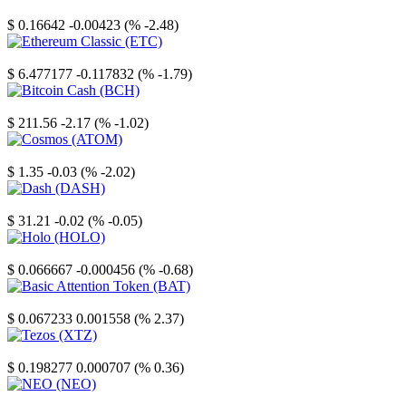
Stellar
$ 0.16642
-0.00423 (% -2.48)
Ethereum Classic
$ 6.477177
-0.117832 (% -1.79)
Bitcoin Cash
$ 211.56
-2.17 (% -1.02)
Cosmos
$ 1.35
-0.03 (% -2.02)
Dash
$ 31.21
-0.02 (% -0.05)
Holo
$ 0.066667
-0.000456 (% -0.68)
Basic Attention Token
$ 0.067233
0.001558 (% 2.37)
Tezos
$ 0.198277
0.000707 (% 0.36)
NEO