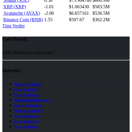
Solana (SOL)
0.58
$73.964780
$800.9M
XRP (XRP)
-1.01
$1.063430
$583.5M
Avalanche (AVAX)
-2.06
$6.657161
$536.5M
Binance Coin (BNB)
1.55
$597.67
$362.2M
Tüm Veriler
Coin Portalı
Coin dünyasına açılan kapı !
Haberler
Güncel Haberler
Coin Haberler
Coin Analizleri
Blockchain Haberleri
Borsa Haberleri
Mining Haberleri
Coin Videoları
Coin Yazarları
Tüm Haberler