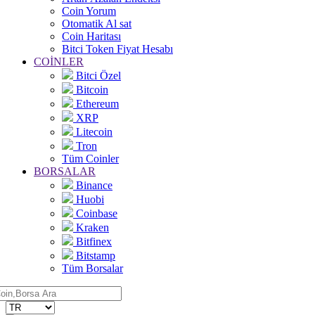
Coin Yorum
Otomatik Al sat
Coin Haritası
Bitci Token Fiyat Hesabı
COİNLER
Bitci Özel
Bitcoin
Ethereum
XRP
Litecoin
Tron
Tüm Coinler
BORSALAR
Binance
Huobi
Coinbase
Kraken
Bitfinex
Bitstamp
Tüm Borsalar