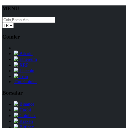
MENU
Coinler
Bitcoin
Ethereum
XRP
Litecoin
Tron
Tüm Coinler
Borsalar
Binance
Huobi
Coinbase
Kraken
Bitfinex