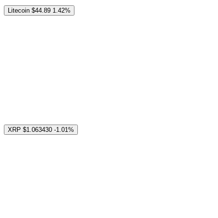
Litecoin
$44.89
1.42%
XRP
$1.063430
-1.01%