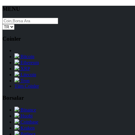
MENU
Coinler
Bitcoin
Ethereum
XRP
Litecoin
Tron
Tüm Coinler
Borsalar
Binance
Huobi
Coinbase
Kraken
Bitfinex