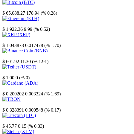
Bitcoin
$ 65,088.27
178.94 (% 0.28)
Ethereum
$ 1,922.36
9.99 (% 0.52)
XRP
$ 1.043873
0.017478 (% 1.70)
Binance Coin
$ 601.92
11.30 (% 1.91)
Tether
$ 1.00
0 (% 0)
Cardano
$ 0.200202
0.003324 (% 1.69)
TRON
$ 0.328391
0.000548 (% 0.17)
Litecoin
$ 45.77
0.15 (% 0.33)