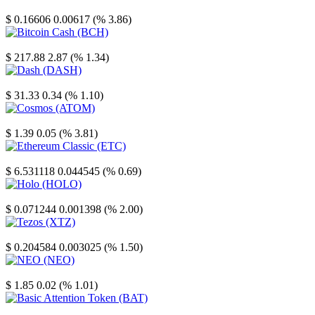
Stellar
$ 0.16606
0.00617 (% 3.86)
Bitcoin Cash
$ 217.88
2.87 (% 1.34)
Dash
$ 31.33
0.34 (% 1.10)
Cosmos
$ 1.39
0.05 (% 3.81)
Ethereum Classic
$ 6.531118
0.044545 (% 0.69)
Holo
$ 0.071244
0.001398 (% 2.00)
Tezos
$ 0.204584
0.003025 (% 1.50)
NEO
$ 1.85
0.02 (% 1.01)
Basic Attention Token