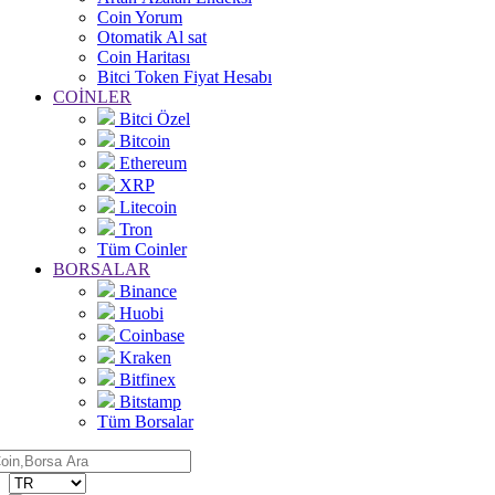
Coin Yorum
Otomatik Al sat
Coin Haritası
Bitci Token Fiyat Hesabı
COİNLER
Bitci Özel
Bitcoin
Ethereum
XRP
Litecoin
Tron
Tüm Coinler
BORSALAR
Binance
Huobi
Coinbase
Kraken
Bitfinex
Bitstamp
Tüm Borsalar