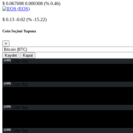
$ 0.067698
0.000308 (% 0.46)
EOS
$ 0.13
-0.02 (% -15.22)
Coin Seçimi Yapınız
×
Kaydet
Kapat
(24H)
Coin Seç
(24H)
Coin Seç
(24H)
Coin Seç
(24H)
Coin Seç