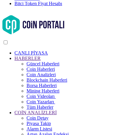
Bitci Token Fiyat Hesabı
CANLI PİYASA
HABERLER
Güncel Haberleri
Coin Haberleri
Coin Analizleri
Blockchain Haberleri
Borsa Haberleri
Mining Haberleri
Coin Videoları
Coin Yazarları
Tüm Haberler
COİN ANALİZLERİ
Coin Detay
Piyasa Takip
Alarm Listesi
Artan Azalan Endeksi