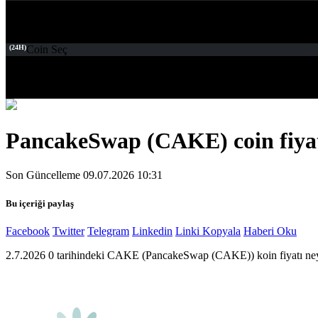
(24H)
Coin Seç
PancakeSwap (CAKE) coin fiyatı
Son Güncelleme 09.07.2026 10:31
Bu içeriği paylaş
Facebook
Twitter
Telegram
Linkedin
Linki Kopyala
Haberi Oku
2.7.2026 0 tarihindeki CAKE (PancakeSwap (CAKE)) koin fiyatı ne