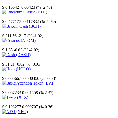
Stellar
$ 0.16642
-0.00423 (% -2.48)
Ethereum Classic
$ 6.477177
-0.117832 (% -1.79)
Bitcoin Cash
$ 211.56
-2.17 (% -1.02)
Cosmos
$ 1.35
-0.03 (% -2.02)
Dash
$ 31.21
-0.02 (% -0.05)
Holo
$ 0.066667
-0.000456 (% -0.68)
Basic Attention Token
$ 0.067233
0.001558 (% 2.37)
Tezos
$ 0.198277
0.000707 (% 0.36)
NEO