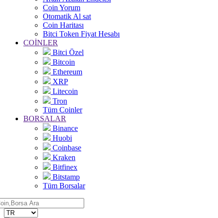
Coin Yorum
Otomatik Al sat
Coin Haritası
Bitci Token Fiyat Hesabı
COİNLER
Bitci Özel
Bitcoin
Ethereum
XRP
Litecoin
Tron
Tüm Coinler
BORSALAR
Binance
Huobi
Coinbase
Kraken
Bitfinex
Bitstamp
Tüm Borsalar