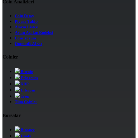
Coin Analizleri
Coin Detay
Piyasa Takip
Alarm Listesi
Artan Azalan Endeksi
Coin Yorum
Otomatik Al sat
Coinler
Bitcoin
Ethereum
XRP
Litecoin
Tron
Tüm Coinler
Borsalar
Binance
Huobi