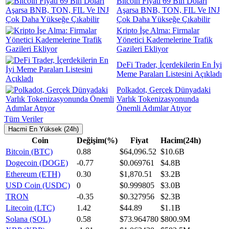
Bitcoin Fiyatı 69 Bin Doları
Aşarsa BNB, TON, FIL Ve INJ
Çok Daha Yükseğe Çıkabilir
Kripto İşe Alma: Firmalar
Yönetici Kademelerine Trafik
Gazileri Ekliyor
DeFi Trader, İçerdekilerin En İyi
Meme Paraları Listesini Açıkladı
Polkadot, Gerçek Dünyadaki
Varlık Tokenizasyonunda
Önemli Adımlar Atıyor
Tüm Veriler
Hacmi En Yüksek (24h)
Coin
Değişim(%)
Fiyat
Hacim(24h)
Bitcoin (BTC)
0.88
$64,096.52
$10.6B
Dogecoin (DOGE)
-0.77
$0.069761
$4.8B
Ethereum (ETH)
0.30
$1,870.51
$3.2B
USD Coin (USDC)
0
$0.999805
$3.0B
TRON
-0.35
$0.327956
$2.3B
Litecoin (LTC)
1.42
$44.89
$1.1B
Solana (SOL)
0.58
$73.964780
$800.9M