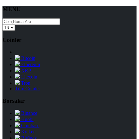
MENU
Coinler
Bitcoin
Ethereum
XRP
Litecoin
Tron
Tüm Coinler
Borsalar
Binance
Huobi
Coinbase
Kraken
Bitfinex