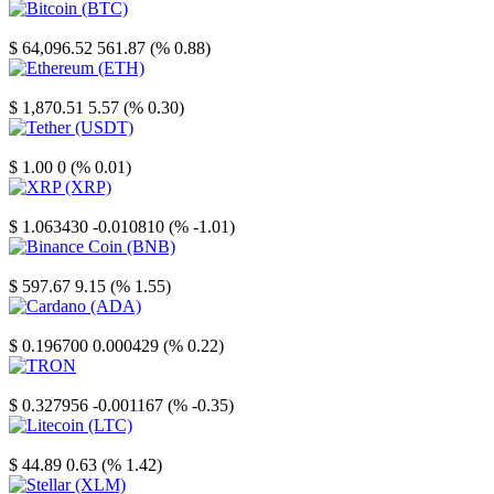
Bitcoin
$ 64,096.52
561.87 (% 0.88)
Ethereum
$ 1,870.51
5.57 (% 0.30)
Tether
$ 1.00
0 (% 0.01)
XRP
$ 1.063430
-0.010810 (% -1.01)
Binance Coin
$ 597.67
9.15 (% 1.55)
Cardano
$ 0.196700
0.000429 (% 0.22)
TRON
$ 0.327956
-0.001167 (% -0.35)
Litecoin
$ 44.89
0.63 (% 1.42)