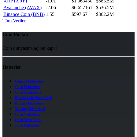
XRP (XRP)
-1.01
$1.063430
$583.5M
Avalanche (AVAX)
-2.06
$6.657161
$536.5M
Binance Coin (BNB)
1.55
$597.67
$362.2M
Tüm Veriler
Coin Portalı
Coin dünyasına açılan kapı !
Haberler
Güncel Haberler
Coin Haberler
Coin Analizleri
Blockchain Haberleri
Borsa Haberleri
Mining Haberleri
Coin Videoları
Coin Yazarları
Tüm Haberler