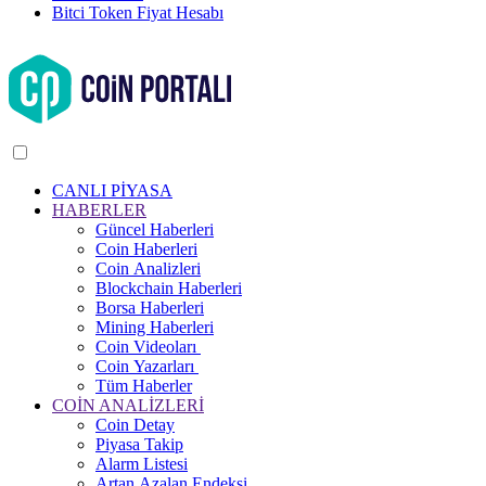
Bitci Token Fiyat Hesabı
CANLI PİYASA
HABERLER
Güncel Haberleri
Coin Haberleri
Coin Analizleri
Blockchain Haberleri
Borsa Haberleri
Mining Haberleri
Coin Videoları
Coin Yazarları
Tüm Haberler
COİN ANALİZLERİ
Coin Detay
Piyasa Takip
Alarm Listesi
Artan Azalan Endeksi