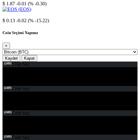
$ 1.87
-0.01 (% -0.30)
EOS
$ 0.13
-0.02 (% -15.22)
Coin Seçimi Yapınız
×
Kaydet
Kapat
(24H)
Coin Seç
(24H)
Coin Seç
(24H)
Coin Seç
(24H)
Coin Seç