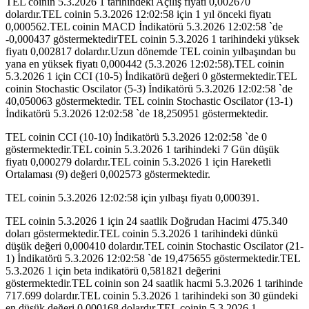
TEL coinin 5.3.2026 1 tarihindeki Açılış fiyatı 0,002670
dolardır.TEL coinin 5.3.2026 12:02:58 için 1 yıl önceki fiyatı
0,000562.TEL coinin MACD İndikatörü 5.3.2026 12:02:58 `de
-0,000437 göstermektedirTEL coinin 5.3.2026 1 tarihindeki yüksek
fiyatı 0,002817 dolardır.Uzun dönemde TEL coinin yılbaşından bu
yana en yüksek fiyatı 0,000442 (5.3.2026 12:02:58).TEL coinin
5.3.2026 1 için CCI (10-5) İndikatörü değeri 0 göstermektedir.TEL
coinin Stochastic Oscilator (5-3) İndikatörü 5.3.2026 12:02:58 `de
40,050063 göstermektedir. TEL coinin Stochastic Oscilator (13-1)
İndikatörü 5.3.2026 12:02:58 `de 18,250951 göstermektedir.
TEL coinin CCI (10-10) İndikatörü 5.3.2026 12:02:58 `de 0
göstermektedir.TEL coinin 5.3.2026 1 tarihindeki 7 Gün düşük
fiyatı 0,000279 dolardır.TEL coinin 5.3.2026 1 için Hareketli
Ortalaması (9) değeri 0,002573 göstermektedir.
TEL coinin 5.3.2026 12:02:58 için yılbaşı fiyatı 0,000391.
TEL coinin 5.3.2026 1 için 24 saatlik Doğrudan Hacimi 475.340
doları göstermektedir.TEL coinin 5.3.2026 1 tarihindeki dünkü
düşük değeri 0,000410 dolardır.TEL coinin Stochastic Oscilator (21-
1) İndikatörü 5.3.2026 12:02:58 `de 19,475655 göstermektedir.TEL
5.3.2026 1 için beta indikatörü 0,581821 değerini
göstermektedir.TEL coinin son 24 saatlik hacmi 5.3.2026 1 tarihinde
717.699 dolardır.TEL coinin 5.3.2026 1 tarihindeki son 30 gündeki
en düşük değeri 0,000168 dolardır.TEL coinin 5.3.2026 1