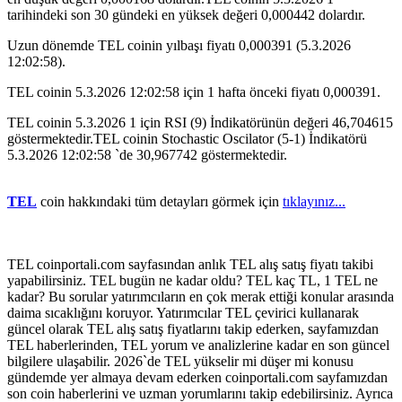
tarihindeki son 30 gündeki en yüksek değeri 0,000442 dolardır.
Uzun dönemde TEL coinin yılbaşı fiyatı 0,000391 (5.3.2026
12:02:58).
TEL coinin 5.3.2026 12:02:58 için 1 hafta önceki fiyatı 0,000391.
TEL coinin 5.3.2026 1 için RSI (9) İndikatörünün değeri 46,704615
göstermektedir.TEL coinin Stochastic Oscilator (5-1) İndikatörü
5.3.2026 12:02:58 `de 30,967742 göstermektedir.
TEL
coin hakkındaki tüm detayları görmek için
tıklayınız...
TEL coinportali.com sayfasından anlık TEL alış satış fiyatı takibi
yapabilirsiniz. TEL bugün ne kadar oldu? TEL kaç TL, 1 TEL ne
kadar? Bu sorular yatırımcıların en çok merak ettiği konular arasında
daima sıcaklığını koruyor. Yatırımcılar TEL çevirici kullanarak
güncel olarak TEL alış satış fiyatlarını takip ederken, sayfamızdan
TEL haberlerinden, TEL yorum ve analizlerine kadar en son güncel
bilgilere ulaşabilir. 2026`de TEL yükselir mi düşer mi konusu
gündemde yer almaya devam ederken coinportali.com sayfamızdan
son coin haberlerini ve uzman yorumlarını takip edebilirsiniz. Ayrıca