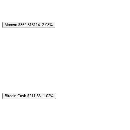
Monero
$352.815114
-2.98%
Bitcoin Cash
$211.56
-1.02%