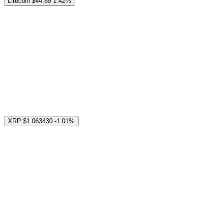
Litecoin
$44.89
1.42%
XRP
$1.063430
-1.01%