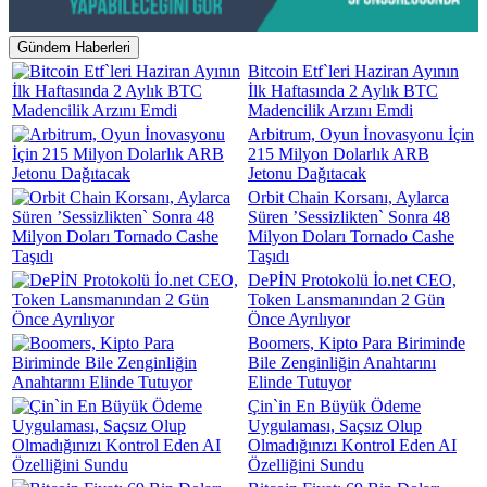
Gündem Haberleri
Bitcoin Etf`leri Haziran Ayının
İlk Haftasında 2 Aylık BTC
Madencilik Arzını Emdi
Arbitrum, Oyun İnovasyonu İçin
215 Milyon Dolarlık ARB
Jetonu Dağıtacak
Orbit Chain Korsanı, Aylarca
Süren ’Sessizlikten` Sonra 48
Milyon Doları Tornado Cashe
Taşıdı
DePİN Protokolü İo.net CEO,
Token Lansmanından 2 Gün
Önce Ayrılıyor
Boomers, Kipto Para Biriminde
Bile Zenginliğin Anahtarını
Elinde Tutuyor
Çin`in En Büyük Ödeme
Uygulaması, Saçsız Olup
Olmadığınızı Kontrol Eden AI
Özelliğini Sundu