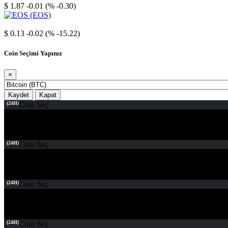
$ 1.87
-0.01 (% -0.30)
EOS
$ 0.13
-0.02 (% -15.22)
Coin Seçimi Yapınız
×
Kaydet
Kapat
(24H)
Coin Seç
(24H)
Coin Seç
(24H)
Coin Seç
(24H)
Coin Seç