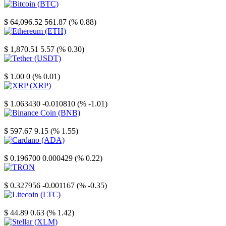
Bitcoin
$ 64,096.52
561.87 (% 0.88)
Ethereum
$ 1,870.51
5.57 (% 0.30)
Tether
$ 1.00
0 (% 0.01)
XRP
$ 1.063430
-0.010810 (% -1.01)
Binance Coin
$ 597.67
9.15 (% 1.55)
Cardano
$ 0.196700
0.000429 (% 0.22)
TRON
$ 0.327956
-0.001167 (% -0.35)
Litecoin
$ 44.89
0.63 (% 1.42)