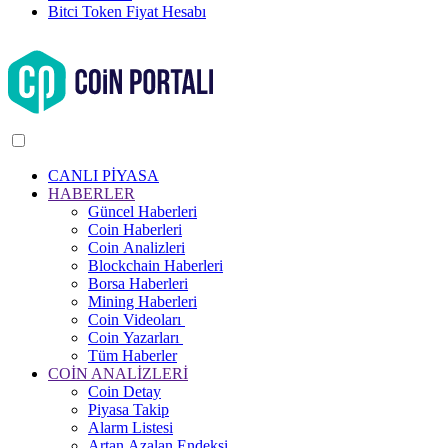
Bitci Token Fiyat Hesabı
CANLI PİYASA
HABERLER
Güncel Haberleri
Coin Haberleri
Coin Analizleri
Blockchain Haberleri
Borsa Haberleri
Mining Haberleri
Coin Videoları
Coin Yazarları
Tüm Haberler
COİN ANALİZLERİ
Coin Detay
Piyasa Takip
Alarm Listesi
Artan Azalan Endeksi