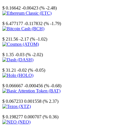
Stellar
$ 0.16642
-0.00423 (% -2.48)
Ethereum Classic
$ 6.477177
-0.117832 (% -1.79)
Bitcoin Cash
$ 211.56
-2.17 (% -1.02)
Cosmos
$ 1.35
-0.03 (% -2.02)
Dash
$ 31.21
-0.02 (% -0.05)
Holo
$ 0.066667
-0.000456 (% -0.68)
Basic Attention Token
$ 0.067233
0.001558 (% 2.37)
Tezos
$ 0.198277
0.000707 (% 0.36)
NEO