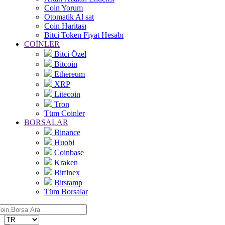
Coin Yorum
Otomatik Al sat
Coin Haritası
Bitci Token Fiyat Hesabı
COİNLER
Bitci Özel
Bitcoin
Ethereum
XRP
Litecoin
Tron
Tüm Coinler
BORSALAR
Binance
Huobi
Coinbase
Kraken
Bitfinex
Bitstamp
Tüm Borsalar