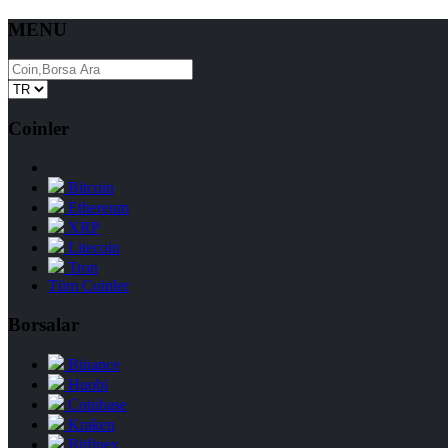
MENU
Coinler
Bitcoin
Ethereum
XRP
Litecoin
Tron
Tüm Coinler
Borsalar
Binance
Huobi
Coinbase
Kraken
Bitfinex