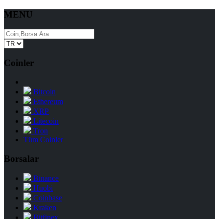
MENU
Coinler
Bitcoin
Ethereum
XRP
Litecoin
Tron
Tüm Coinler
Borsalar
Binance
Huobi
Coinbase
Kraken
Bitfinex