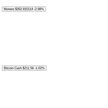
Monero
$352.815114
-2.98%
Bitcoin Cash
$211.56
-1.02%