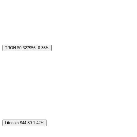
TRON
$0.327956
-0.35%
Litecoin
$44.89
1.42%