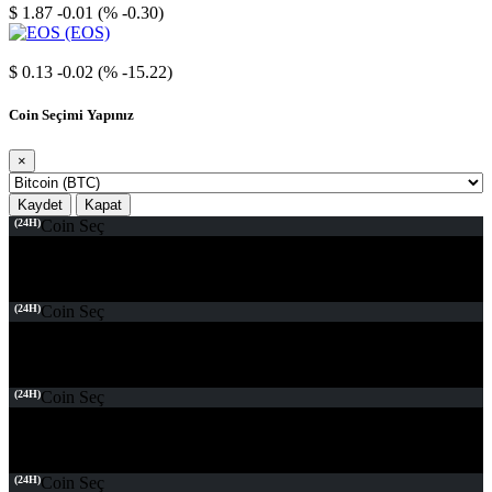
$ 1.87
-0.01 (% -0.30)
EOS
$ 0.13
-0.02 (% -15.22)
Coin Seçimi Yapınız
×
Kaydet
Kapat
(24H)
Coin Seç
(24H)
Coin Seç
(24H)
Coin Seç
(24H)
Coin Seç