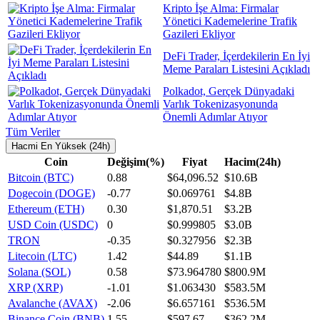
Kripto İşe Alma: Firmalar
Yönetici Kademelerine Trafik
Gazileri Ekliyor
DeFi Trader, İçerdekilerin En İyi
Meme Paraları Listesini Açıkladı
Polkadot, Gerçek Dünyadaki
Varlık Tokenizasyonunda
Önemli Adımlar Atıyor
Tüm Veriler
Hacmi En Yüksek (24h)
Coin
Değişim(%)
Fiyat
Hacim(24h)
Bitcoin (BTC)
0.88
$64,096.52
$10.6B
Dogecoin (DOGE)
-0.77
$0.069761
$4.8B
Ethereum (ETH)
0.30
$1,870.51
$3.2B
USD Coin (USDC)
0
$0.999805
$3.0B
TRON
-0.35
$0.327956
$2.3B
Litecoin (LTC)
1.42
$44.89
$1.1B
Solana (SOL)
0.58
$73.964780
$800.9M
XRP (XRP)
-1.01
$1.063430
$583.5M
Avalanche (AVAX)
-2.06
$6.657161
$536.5M
Binance Coin (BNB)
1.55
$597.67
$362.2M