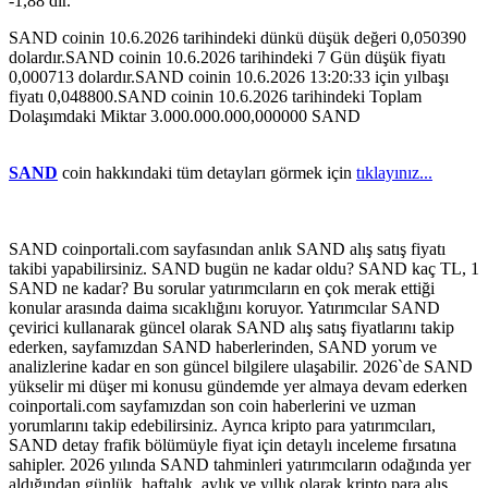
-1,88 dir.
SAND coinin 10.6.2026 tarihindeki dünkü düşük değeri 0,050390
dolardır.SAND coinin 10.6.2026 tarihindeki 7 Gün düşük fiyatı
0,000713 dolardır.SAND coinin 10.6.2026 13:20:33 için yılbaşı
fiyatı 0,048800.SAND coinin 10.6.2026 tarihindeki Toplam
Dolaşımdaki Miktar 3.000.000.000,000000 SAND
SAND
coin hakkındaki tüm detayları görmek için
tıklayınız...
SAND coinportali.com sayfasından anlık SAND alış satış fiyatı
takibi yapabilirsiniz. SAND bugün ne kadar oldu? SAND kaç TL, 1
SAND ne kadar? Bu sorular yatırımcıların en çok merak ettiği
konular arasında daima sıcaklığını koruyor. Yatırımcılar SAND
çevirici kullanarak güncel olarak SAND alış satış fiyatlarını takip
ederken, sayfamızdan SAND haberlerinden, SAND yorum ve
analizlerine kadar en son güncel bilgilere ulaşabilir. 2026`de SAND
yükselir mi düşer mi konusu gündemde yer almaya devam ederken
coinportali.com sayfamızdan son coin haberlerini ve uzman
yorumlarını takip edebilirsiniz. Ayrıca kripto para yatırımcıları,
SAND detay frafik bölümüyle fiyat için detaylı inceleme fırsatına
sahipler. 2026 yılında SAND tahminleri yatırımcıların odağında yer
aldığından günlük, haftalık, aylık ve yıllık olarak kripto para alış