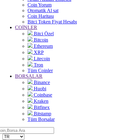
Coin Yorum
Otomatik Al sat
Coin Haritası
Bitci Token Fiyat Hesabı
COİNLER
Bitci Özel
Bitcoin
Ethereum
XRP
Litecoin
Tron
Tüm Coinler
BORSALAR
Binance
Huobi
Coinbase
Kraken
Bitfinex
Bitstamp
Tüm Borsalar