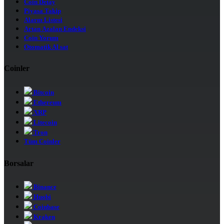
Coin Detay
Piyasa Takip
Alarm Listesi
Artan Azalan Endeksi
Coin Yorum
Otomatik Al sat
Coinler
Bitcoin
Ethereum
XRP
Litecoin
Tron
Tüm Coinler
Borsalar
Binance
Huobi
Coinbase
Kraken