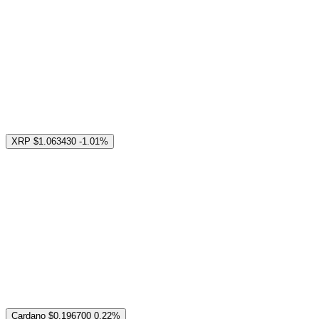
XRP
$1.063430
-1.01%
Cardano
$0.196700
0.22%