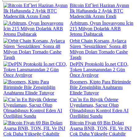
Bitcoin Etf`leri Haziran Ayının
İlk Haftasında 2 Aylık BTC
Madencilik Arzını Emdi
Arbitrum, Oyun İnovasyonu İçin
215 Milyon Dolarlık ARB
Jetonu Dağıtacak
Orbit Chain Korsanı, Aylarca
Süren ’Sessizlikten` Sonra 48
Milyon Doları Tornado Cashe
Taşıdı
DePİN Protokolü İo.net CEO,
Token Lansmanından 2 Gün
Önce Ayrılıyor
Boomers, Kipto Para Biriminde
Bile Zenginliğin Anahtarını
Elinde Tutuyor
Çin`in En Büyük Ödeme
Uygulaması, Saçsız Olup
Olmadığınızı Kontrol Eden AI
Özelliğini Sundu
Bitcoin Fiyatı 69 Bin Doları
Aşarsa BNB, TON, FIL Ve INJ
Çok Daha Yükseğe Çıkabilir