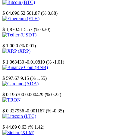
Bitcoin
$ 64,096.52
561.87 (% 0.88)
Ethereum
$ 1,870.51
5.57 (% 0.30)
Tether
$ 1.00
0 (% 0.01)
XRP
$ 1.063430
-0.010810 (% -1.01)
Binance Coin
$ 597.67
9.15 (% 1.55)
Cardano
$ 0.196700
0.000429 (% 0.22)
TRON
$ 0.327956
-0.001167 (% -0.35)
Litecoin
$ 44.89
0.63 (% 1.42)