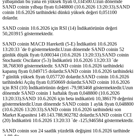
yılbaşından bu yana en yüksek fiyatı 0,334500.Uzun dönemde
SAND coinin yılbaşı fiyatı 0,048800 (10.6.2026 13:20:33).SAND
coinin 10.6.2026 tarihindeki dünkü yüksek değeri 0,051100
dolardır.
SAND coinin 10.6.2026 için RSI (14) İndikatörünün değeri
50,203915 göstermektedir.
SAND coinin MACD Hareketli (5-E) İndikatörü 10.6.2026
13:20:33 `de 0 göstermektedir.Uzun dönemde SAND coinin 52
günlük düşük fiyatı 0,000344 (10.6.2026 13:20:33).SAND coinin
Stochastic Oscilator (5-3) İndikatörü 10.6.2026 13:20:33 `de
38,768369 göstermektedir. SAND coinin 10.6.2026 tarihindeki
kapanış fiyatı 0,049715 dolardır.SAND coinin 10.6.2026 tarihindeki
7 günlük yüksek fiyatı 0,057720 dolardır.SAND coinin 10.6.2026
tarihindeki Açılış fiyatı 0,050669 dolardır.SAND coinin 10.6.2026
için RSI (10) İndikatörünün değeri -79,983468 göstermektedir.Uzun
dönemde SAND coinin 1 haftalık fiyatı 0,048800 (10.6.2026
13:20:33).SAND 10.6.2026 için beta indikatörü 10,386179 değerini
göstermektedir.Uzun dönemde SAND coinin 1 aylık fiyatı 0,048800
(10.6.2026 13:20:33).SAND coinin 10.6.2026 tarihindeki son
Market Kapasitesi 149.143.788,902782 dolardır.SAND coinin CCI
(20) İndikatörü 10.6.2026 13:20:33 `de -125,946584 göstermektedir.
SAND coinin son 24 saatlik yüzdelik değişimi 10.6.2026 tarihinde