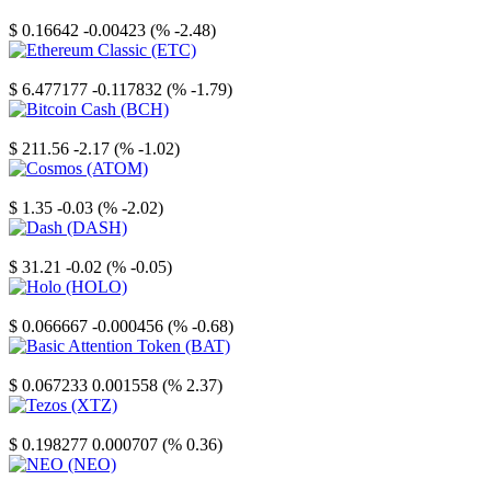
Stellar
$ 0.16642
-0.00423 (% -2.48)
Ethereum Classic
$ 6.477177
-0.117832 (% -1.79)
Bitcoin Cash
$ 211.56
-2.17 (% -1.02)
Cosmos
$ 1.35
-0.03 (% -2.02)
Dash
$ 31.21
-0.02 (% -0.05)
Holo
$ 0.066667
-0.000456 (% -0.68)
Basic Attention Token
$ 0.067233
0.001558 (% 2.37)
Tezos
$ 0.198277
0.000707 (% 0.36)
NEO