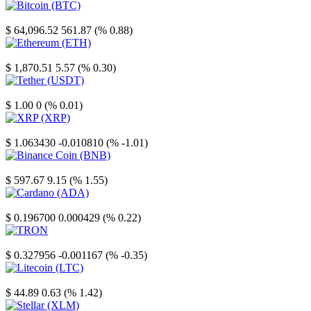
Bitcoin
$ 64,096.52
561.87 (% 0.88)
Ethereum
$ 1,870.51
5.57 (% 0.30)
Tether
$ 1.00
0 (% 0.01)
XRP
$ 1.063430
-0.010810 (% -1.01)
Binance Coin
$ 597.67
9.15 (% 1.55)
Cardano
$ 0.196700
0.000429 (% 0.22)
TRON
$ 0.327956
-0.001167 (% -0.35)
Litecoin
$ 44.89
0.63 (% 1.42)