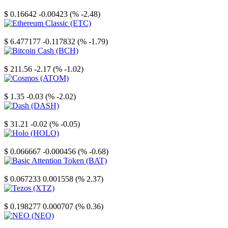
Stellar
$ 0.16642
-0.00423 (% -2.48)
Ethereum Classic
$ 6.477177
-0.117832 (% -1.79)
Bitcoin Cash
$ 211.56
-2.17 (% -1.02)
Cosmos
$ 1.35
-0.03 (% -2.02)
Dash
$ 31.21
-0.02 (% -0.05)
Holo
$ 0.066667
-0.000456 (% -0.68)
Basic Attention Token
$ 0.067233
0.001558 (% 2.37)
Tezos
$ 0.198277
0.000707 (% 0.36)
NEO