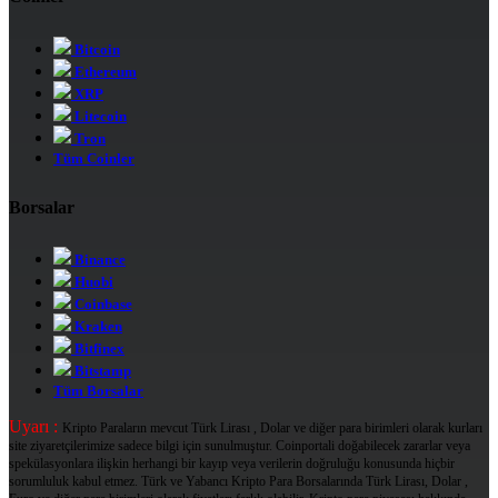
Bitcoin
Ethereum
XRP
Litecoin
Tron
Tüm Coinler
Borsalar
Binance
Huobi
Coinbase
Kraken
Bitfinex
Bitstamp
Tüm Borsalar
Uyarı :
Kripto Paraların mevcut Türk Lirası , Dolar ve diğer para birimleri olarak kurları
site ziyaretçilerimize sadece bilgi için sunulmuştur. Coinportali doğabilecek zararlar veya
spekülasyonlara ilişkin herhangi bir kayıp veya verilerin doğruluğu konusunda hiçbir
sorumluluk kabul etmez. Türk ve Yabancı Kripto Para Borsalarında Türk Lirası, Dolar ,