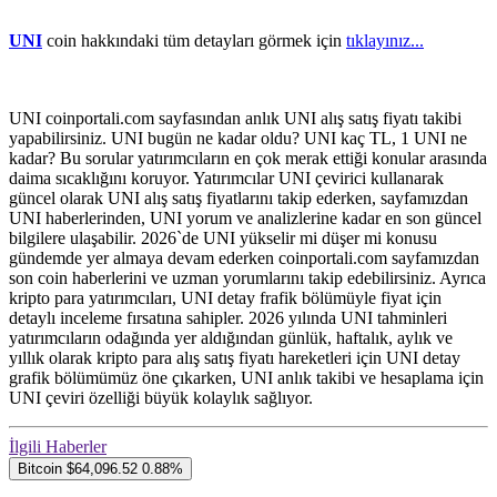
UNI
coin hakkındaki tüm detayları görmek için
tıklayınız...
UNI coinportali.com sayfasından anlık UNI alış satış fiyatı takibi
yapabilirsiniz. UNI bugün ne kadar oldu? UNI kaç TL, 1 UNI ne
kadar? Bu sorular yatırımcıların en çok merak ettiği konular arasında
daima sıcaklığını koruyor. Yatırımcılar UNI çevirici kullanarak
güncel olarak UNI alış satış fiyatlarını takip ederken, sayfamızdan
UNI haberlerinden, UNI yorum ve analizlerine kadar en son güncel
bilgilere ulaşabilir. 2026`de UNI yükselir mi düşer mi konusu
gündemde yer almaya devam ederken coinportali.com sayfamızdan
son coin haberlerini ve uzman yorumlarını takip edebilirsiniz. Ayrıca
kripto para yatırımcıları, UNI detay frafik bölümüyle fiyat için
detaylı inceleme fırsatına sahipler. 2026 yılında UNI tahminleri
yatırımcıların odağında yer aldığından günlük, haftalık, aylık ve
yıllık olarak kripto para alış satış fiyatı hareketleri için UNI detay
grafik bölümümüz öne çıkarken, UNI anlık takibi ve hesaplama için
UNI çeviri özelliği büyük kolaylık sağlıyor.
İlgili Haberler
Bitcoin
$64,096.52
0.88%