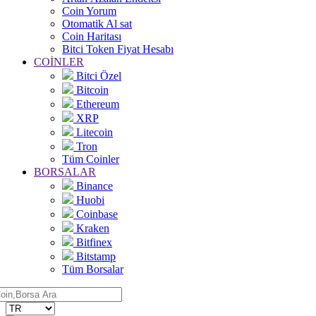
Coin Yorum
Otomatik Al sat
Coin Haritası
Bitci Token Fiyat Hesabı
COİNLER
Bitci Özel
Bitcoin
Ethereum
XRP
Litecoin
Tron
Tüm Coinler
BORSALAR
Binance
Huobi
Coinbase
Kraken
Bitfinex
Bitstamp
Tüm Borsalar