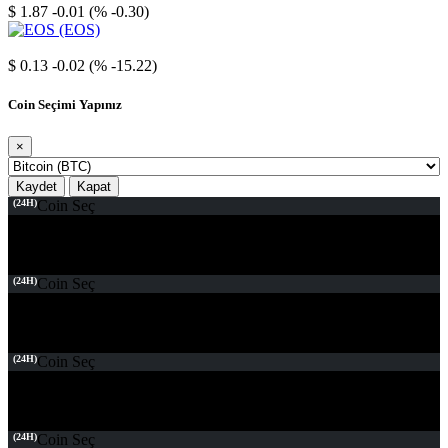
$ 1.87
-0.01 (% -0.30)
EOS
$ 0.13
-0.02 (% -15.22)
Coin Seçimi Yapınız
×
Kaydet
Kapat
(24H)
Coin Seç
(24H)
Coin Seç
(24H)
Coin Seç
(24H)
Coin Seç