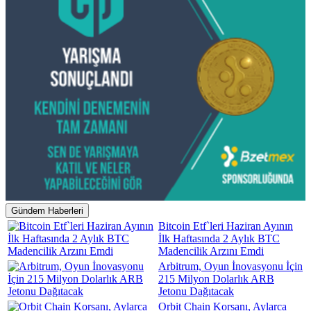
Gündem Haberleri
Bitcoin Etf`leri Haziran Ayının
İlk Haftasında 2 Aylık BTC
Madencilik Arzını Emdi
Arbitrum, Oyun İnovasyonu İçin
215 Milyon Dolarlık ARB
Jetonu Dağıtacak
Orbit Chain Korsanı, Aylarca