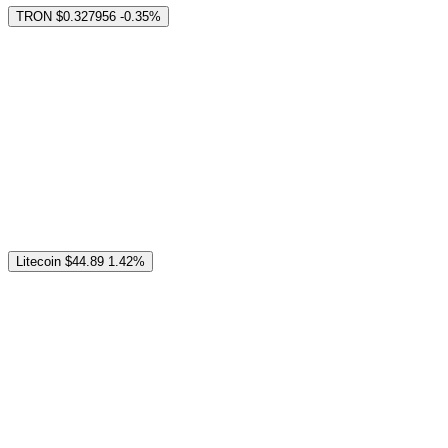
TRON
$0.327956
-0.35%
Litecoin
$44.89
1.42%