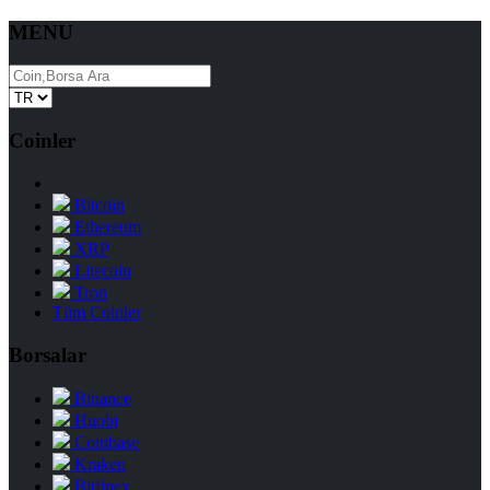
MENU
Coinler
Bitcoin
Ethereum
XRP
Litecoin
Tron
Tüm Coinler
Borsalar
Binance
Huobi
Coinbase
Kraken
Bitfinex