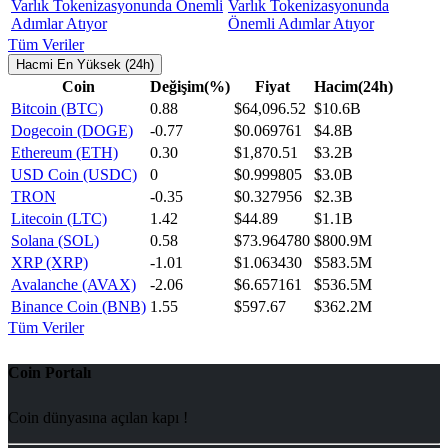
Varlık Tokenizasyonunda
Önemli Adımlar Atıyor
Tüm Veriler
Hacmi En Yüksek (24h)
Coin
Değişim(%)
Fiyat
Hacim(24h)
Bitcoin (BTC)
0.88
$64,096.52
$10.6B
Dogecoin (DOGE)
-0.77
$0.069761
$4.8B
Ethereum (ETH)
0.30
$1,870.51
$3.2B
USD Coin (USDC)
0
$0.999805
$3.0B
TRON
-0.35
$0.327956
$2.3B
Litecoin (LTC)
1.42
$44.89
$1.1B
Solana (SOL)
0.58
$73.964780
$800.9M
XRP (XRP)
-1.01
$1.063430
$583.5M
Avalanche (AVAX)
-2.06
$6.657161
$536.5M
Binance Coin (BNB)
1.55
$597.67
$362.2M
Tüm Veriler
Coin Portalı
Coin dünyasına açılan kapı !