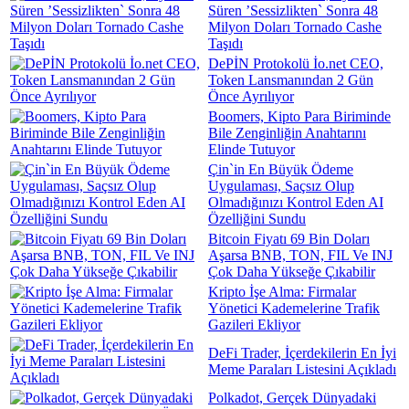
Süren ’Sessizlikten` Sonra 48
Milyon Doları Tornado Cashe
Taşıdı
DePİN Protokolü İo.net CEO,
Token Lansmanından 2 Gün
Önce Ayrılıyor
Boomers, Kipto Para Biriminde
Bile Zenginliğin Anahtarını
Elinde Tutuyor
Çin`in En Büyük Ödeme
Uygulaması, Saçsız Olup
Olmadığınızı Kontrol Eden AI
Özelliğini Sundu
Bitcoin Fiyatı 69 Bin Doları
Aşarsa BNB, TON, FIL Ve INJ
Çok Daha Yükseğe Çıkabilir
Kripto İşe Alma: Firmalar
Yönetici Kademelerine Trafik
Gazileri Ekliyor
DeFi Trader, İçerdekilerin En İyi
Meme Paraları Listesini Açıkladı
Polkadot, Gerçek Dünyadaki