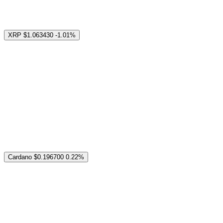
XRP
$1.063430
-1.01%
Cardano
$0.196700
0.22%