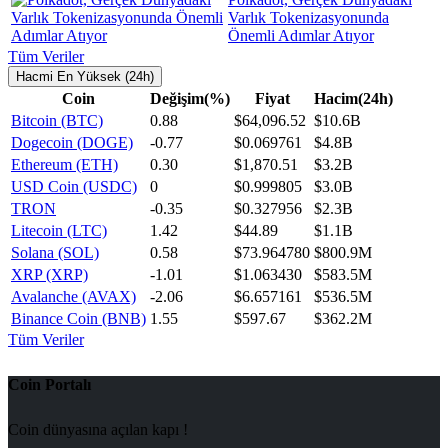
Varlık Tokenizasyonunda
Önemli Adımlar Atıyor
Tüm Veriler
Hacmi En Yüksek (24h)
Coin
Değişim(%)
Fiyat
Hacim(24h)
Bitcoin (BTC)
0.88
$64,096.52
$10.6B
Dogecoin (DOGE)
-0.77
$0.069761
$4.8B
Ethereum (ETH)
0.30
$1,870.51
$3.2B
USD Coin (USDC)
0
$0.999805
$3.0B
TRON
-0.35
$0.327956
$2.3B
Litecoin (LTC)
1.42
$44.89
$1.1B
Solana (SOL)
0.58
$73.964780
$800.9M
XRP (XRP)
-1.01
$1.063430
$583.5M
Avalanche (AVAX)
-2.06
$6.657161
$536.5M
Binance Coin (BNB)
1.55
$597.67
$362.2M
Tüm Veriler
Coin Portalı
Coin dünyasına açılan kapı !