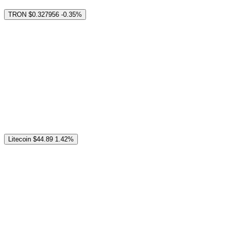
TRON
$0.327956
-0.35%
Litecoin
$44.89
1.42%