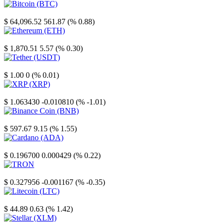
Bitcoin
$ 64,096.52
561.87 (% 0.88)
Ethereum
$ 1,870.51
5.57 (% 0.30)
Tether
$ 1.00
0 (% 0.01)
XRP
$ 1.063430
-0.010810 (% -1.01)
Binance Coin
$ 597.67
9.15 (% 1.55)
Cardano
$ 0.196700
0.000429 (% 0.22)
TRON
$ 0.327956
-0.001167 (% -0.35)
Litecoin
$ 44.89
0.63 (% 1.42)