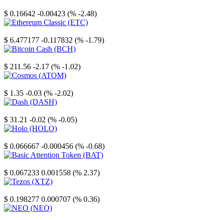
Stellar
$ 0.16642
-0.00423 (% -2.48)
Ethereum Classic
$ 6.477177
-0.117832 (% -1.79)
Bitcoin Cash
$ 211.56
-2.17 (% -1.02)
Cosmos
$ 1.35
-0.03 (% -2.02)
Dash
$ 31.21
-0.02 (% -0.05)
Holo
$ 0.066667
-0.000456 (% -0.68)
Basic Attention Token
$ 0.067233
0.001558 (% 2.37)
Tezos
$ 0.198277
0.000707 (% 0.36)
NEO