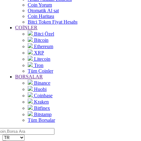
Coin Yorum
Otomatik Al sat
Coin Haritası
Bitci Token Fiyat Hesabı
COİNLER
Bitci Özel
Bitcoin
Ethereum
XRP
Litecoin
Tron
Tüm Coinler
BORSALAR
Binance
Huobi
Coinbase
Kraken
Bitfinex
Bitstamp
Tüm Borsalar