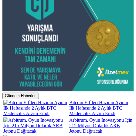
Gündem Haberleri
Bitcoin Etf`leri Haziran Ayının
İlk Haftasında 2 Aylık BTC
Madencilik Arzını Emdi
Arbitrum, Oyun İnovasyonu İçin
215 Milyon Dolarlık ARB
Jetonu Dağıtacak