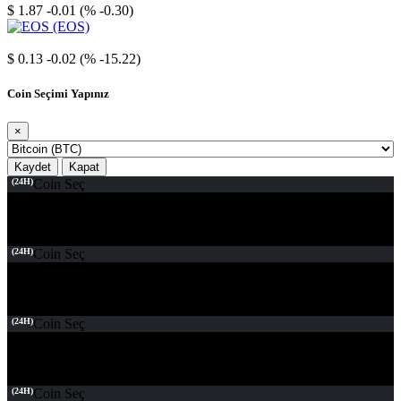
$ 1.87
-0.01 (% -0.30)
EOS
$ 0.13
-0.02 (% -15.22)
Coin Seçimi Yapınız
×
Kaydet
Kapat
(24H)
Coin Seç
(24H)
Coin Seç
(24H)
Coin Seç
(24H)
Coin Seç