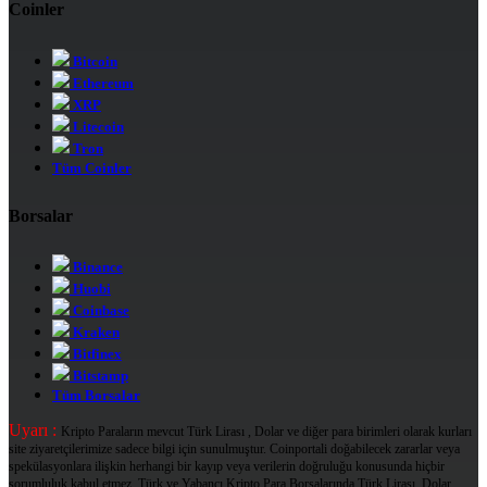
Coinler
Bitcoin
Ethereum
XRP
Litecoin
Tron
Tüm Coinler
Borsalar
Binance
Huobi
Coinbase
Kraken
Bitfinex
Bitstamp
Tüm Borsalar
Uyarı :
Kripto Paraların mevcut Türk Lirası , Dolar ve diğer para birimleri olarak kurları
site ziyaretçilerimize sadece bilgi için sunulmuştur. Coinportali doğabilecek zararlar veya
spekülasyonlara ilişkin herhangi bir kayıp veya verilerin doğruluğu konusunda hiçbir
sorumluluk kabul etmez. Türk ve Yabancı Kripto Para Borsalarında Türk Lirası, Dolar ,