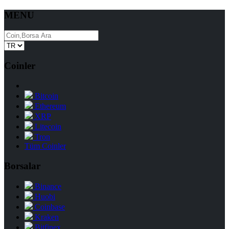
MENU
Coinler
Bitcoin
Ethereum
XRP
Litecoin
Tron
Tüm Coinler
Borsalar
Binance
Huobi
Coinbase
Kraken
Bitfinex