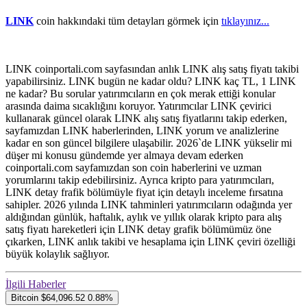
LINK
coin hakkındaki tüm detayları görmek için
tıklayınız...
LINK coinportali.com sayfasından anlık LINK alış satış fiyatı takibi
yapabilirsiniz. LINK bugün ne kadar oldu? LINK kaç TL, 1 LINK
ne kadar? Bu sorular yatırımcıların en çok merak ettiği konular
arasında daima sıcaklığını koruyor. Yatırımcılar LINK çevirici
kullanarak güncel olarak LINK alış satış fiyatlarını takip ederken,
sayfamızdan LINK haberlerinden, LINK yorum ve analizlerine
kadar en son güncel bilgilere ulaşabilir. 2026`de LINK yükselir mi
düşer mi konusu gündemde yer almaya devam ederken
coinportali.com sayfamızdan son coin haberlerini ve uzman
yorumlarını takip edebilirsiniz. Ayrıca kripto para yatırımcıları,
LINK detay frafik bölümüyle fiyat için detaylı inceleme fırsatına
sahipler. 2026 yılında LINK tahminleri yatırımcıların odağında yer
aldığından günlük, haftalık, aylık ve yıllık olarak kripto para alış
satış fiyatı hareketleri için LINK detay grafik bölümümüz öne
çıkarken, LINK anlık takibi ve hesaplama için LINK çeviri özelliği
büyük kolaylık sağlıyor.
İlgili Haberler
Bitcoin
$64,096.52
0.88%