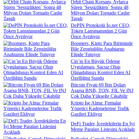
Orbit Chain Korsanı, Aylarca
Süren ’Sessizlikten` Sonra 48
Milyon Doları Tornado Cashe
Taşıdı
DePİN Protokolü İo.net CEO,
Token Lansmanından 2 Gün
Önce Ayrılıyor
Boomers, Kipto Para Biriminde
Bile Zenginliğin Anahtarını
Elinde Tutuyor
Çin`in En Büyük Ödeme
Uygulaması, Saçsız Olup
Olmadığınızı Kontrol Eden AI
Özelliğini Sundu
Bitcoin Fiyatı 69 Bin Doları
Aşarsa BNB, TON, FIL Ve INJ
Çok Daha Yükseğe Çıkabilir
Kripto İşe Alma: Firmalar
Yönetici Kademelerine Trafik
Gazileri Ekliyor
DeFi Trader, İçerdekilerin En İyi
Meme Paraları Listesini Açıkladı
Polkadot, Gerçek Dünyadaki