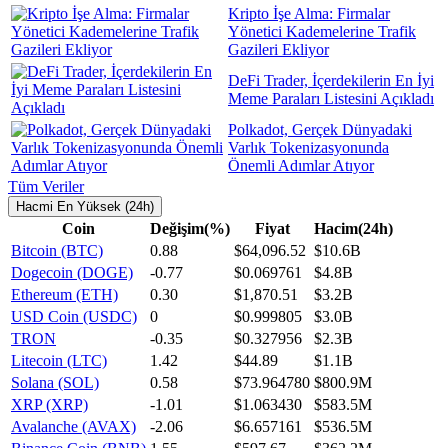
Kripto İşe Alma: Firmalar
Yönetici Kademelerine Trafik
Gazileri Ekliyor
DeFi Trader, İçerdekilerin En İyi
Meme Paraları Listesini Açıkladı
Polkadot, Gerçek Dünyadaki
Varlık Tokenizasyonunda
Önemli Adımlar Atıyor
Tüm Veriler
Hacmi En Yüksek (24h)
Coin
Değişim(%)
Fiyat
Hacim(24h)
Bitcoin (BTC)
0.88
$64,096.52
$10.6B
Dogecoin (DOGE)
-0.77
$0.069761
$4.8B
Ethereum (ETH)
0.30
$1,870.51
$3.2B
USD Coin (USDC)
0
$0.999805
$3.0B
TRON
-0.35
$0.327956
$2.3B
Litecoin (LTC)
1.42
$44.89
$1.1B
Solana (SOL)
0.58
$73.964780
$800.9M
XRP (XRP)
-1.01
$1.063430
$583.5M
Avalanche (AVAX)
-2.06
$6.657161
$536.5M