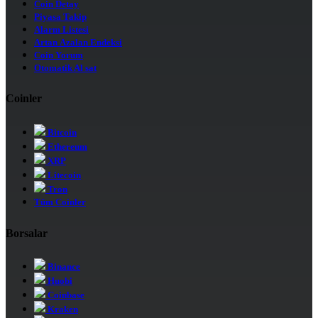
Coin Detay
Piyasa Takip
Alarm Listesi
Artan Azalan Endeksi
Coin Yorum
Otomatik Al sat
Coinler
Bitcoin
Ethereum
XRP
Litecoin
Tron
Tüm Coinler
Borsalar
Binance
Huobi
Coinbase
Kraken