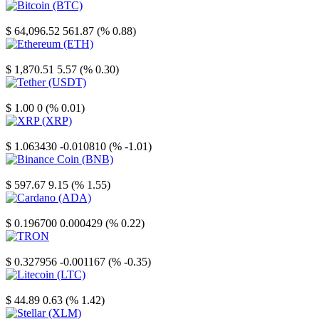
Bitcoin
$ 64,096.52
561.87 (% 0.88)
Ethereum
$ 1,870.51
5.57 (% 0.30)
Tether
$ 1.00
0 (% 0.01)
XRP
$ 1.063430
-0.010810 (% -1.01)
Binance Coin
$ 597.67
9.15 (% 1.55)
Cardano
$ 0.196700
0.000429 (% 0.22)
TRON
$ 0.327956
-0.001167 (% -0.35)
Litecoin
$ 44.89
0.63 (% 1.42)