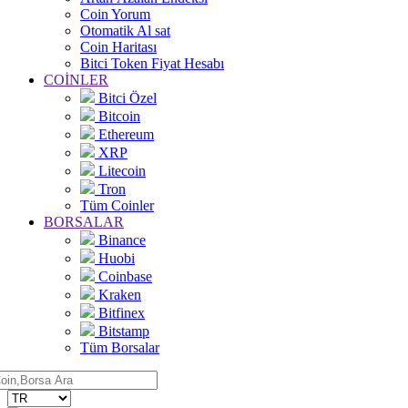
Coin Yorum
Otomatik Al sat
Coin Haritası
Bitci Token Fiyat Hesabı
COİNLER
Bitci Özel
Bitcoin
Ethereum
XRP
Litecoin
Tron
Tüm Coinler
BORSALAR
Binance
Huobi
Coinbase
Kraken
Bitfinex
Bitstamp
Tüm Borsalar