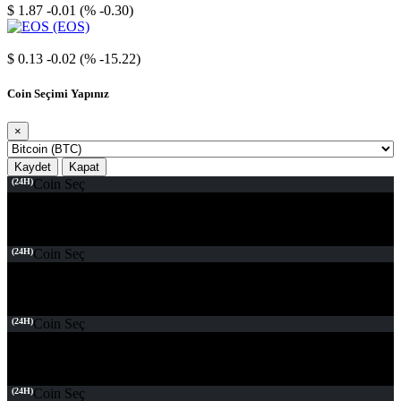
$ 1.87
-0.01 (% -0.30)
EOS
$ 0.13
-0.02 (% -15.22)
Coin Seçimi Yapınız
×
Kaydet
Kapat
(24H)
Coin Seç
(24H)
Coin Seç
(24H)
Coin Seç
(24H)
Coin Seç