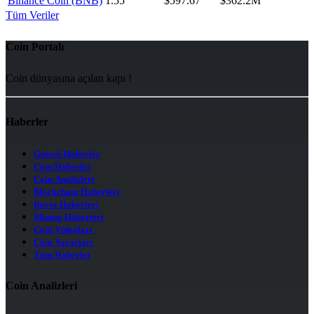
Binance Coin (BNB)
1.55
$597.67
$362.2M
Tüm Veriler
Coin Portalı
Coin dünyasına açılan kapı !
Haberler
Güncel Haberler
Coin Haberler
Coin Analizleri
Blockchain Haberleri
Borsa Haberleri
Mining Haberleri
Coin Videoları
Coin Yazarları
Tüm Haberler
Coin Analizleri