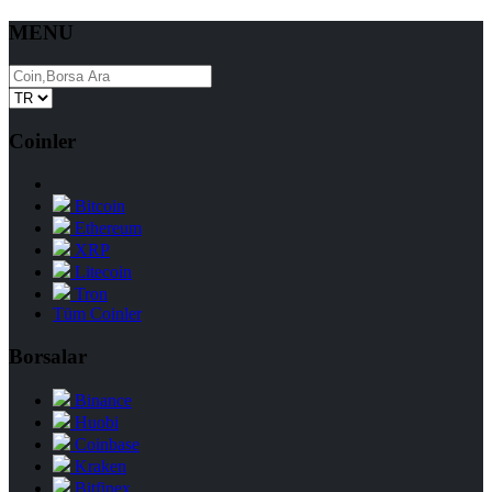
MENU
Coinler
Bitcoin
Ethereum
XRP
Litecoin
Tron
Tüm Coinler
Borsalar
Binance
Huobi
Coinbase
Kraken
Bitfinex