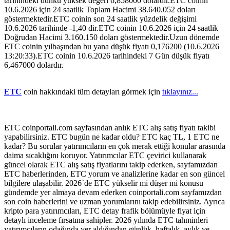
tarihindeki dünkü yüksek değeri 6,858000 dolardır.ETC coinin
10.6.2026 için 24 saatlik Toplam Hacimi 38.640.052 doları
göstermektedir.ETC coinin son 24 saatlik yüzdelik değişimi
10.6.2026 tarihinde -1,40 dir.ETC coinin 10.6.2026 için 24 saatlik
Doğrudan Hacimi 3.160.150 doları göstermektedir.Uzun dönemde
ETC coinin yılbaşından bu yana düşük fiyatı 0,176200 (10.6.2026
13:20:33).ETC coinin 10.6.2026 tarihindeki 7 Gün düşük fiyatı
6,467000 dolardır.
ETC
coin hakkındaki tüm detayları görmek için
tıklayınız...
ETC coinportali.com sayfasından anlık ETC alış satış fiyatı takibi
yapabilirsiniz. ETC bugün ne kadar oldu? ETC kaç TL, 1 ETC ne
kadar? Bu sorular yatırımcıların en çok merak ettiği konular arasında
daima sıcaklığını koruyor. Yatırımcılar ETC çevirici kullanarak
güncel olarak ETC alış satış fiyatlarını takip ederken, sayfamızdan
ETC haberlerinden, ETC yorum ve analizlerine kadar en son güncel
bilgilere ulaşabilir. 2026`de ETC yükselir mi düşer mi konusu
gündemde yer almaya devam ederken coinportali.com sayfamızdan
son coin haberlerini ve uzman yorumlarını takip edebilirsiniz. Ayrıca
kripto para yatırımcıları, ETC detay frafik bölümüyle fiyat için
detaylı inceleme fırsatına sahipler. 2026 yılında ETC tahminleri
yatırımcıların odağında yer aldığından günlük, haftalık, aylık ve