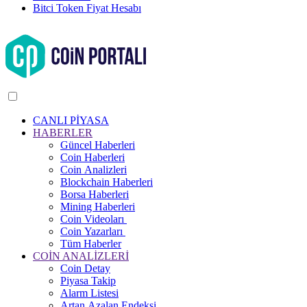
Bitci Token Fiyat Hesabı
CANLI PİYASA
HABERLER
Güncel Haberleri
Coin Haberleri
Coin Analizleri
Blockchain Haberleri
Borsa Haberleri
Mining Haberleri
Coin Videoları
Coin Yazarları
Tüm Haberler
COİN ANALİZLERİ
Coin Detay
Piyasa Takip
Alarm Listesi
Artan Azalan Endeksi