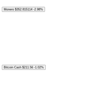
Monero
$352.815114
-2.98%
Bitcoin Cash
$211.56
-1.02%