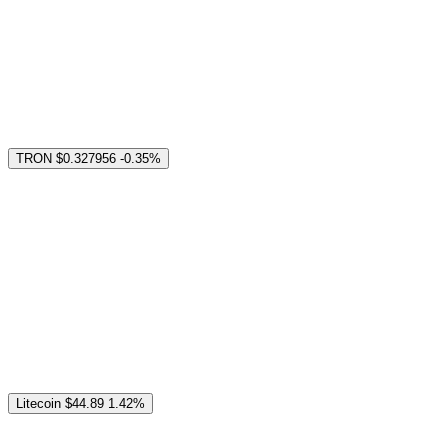
TRON
$0.327956
-0.35%
Litecoin
$44.89
1.42%