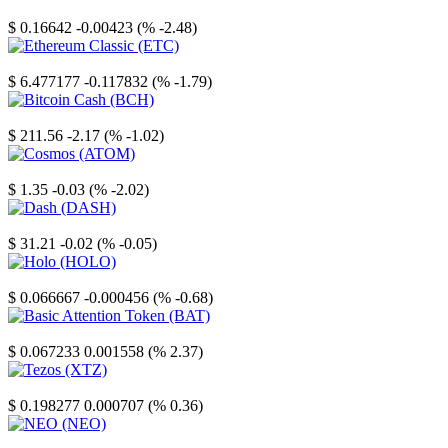
Stellar
$ 0.16642
-0.00423 (% -2.48)
Ethereum Classic
$ 6.477177
-0.117832 (% -1.79)
Bitcoin Cash
$ 211.56
-2.17 (% -1.02)
Cosmos
$ 1.35
-0.03 (% -2.02)
Dash
$ 31.21
-0.02 (% -0.05)
Holo
$ 0.066667
-0.000456 (% -0.68)
Basic Attention Token
$ 0.067233
0.001558 (% 2.37)
Tezos
$ 0.198277
0.000707 (% 0.36)
NEO