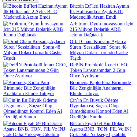
Bitcoin Etf`leri Haziran Ayının
İlk Haftasında 2 Aylık BTC
Madencilik Arzını Emdi
Arbitrum, Oyun İnovasyonu İçin
215 Milyon Dolarlık ARB
Jetonu Dağıtacak
Orbit Chain Korsanı, Aylarca
Süren ’Sessizlikten` Sonra 48
Milyon Doları Tornado Cashe
Taşıdı
DePİN Protokolü İo.net CEO,
Token Lansmanından 2 Gün
Önce Ayrılıyor
Boomers, Kipto Para Biriminde
Bile Zenginliğin Anahtarını
Elinde Tutuyor
Çin`in En Büyük Ödeme
Uygulaması, Saçsız Olup
Olmadığınızı Kontrol Eden AI
Özelliğini Sundu
Bitcoin Fiyatı 69 Bin Doları
Aşarsa BNB, TON, FIL Ve INJ
Çok Daha Yükseğe Çıkabilir