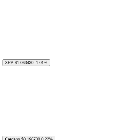
XRP
$1.063430
-1.01%
Cardano
$0.196700
0.22%