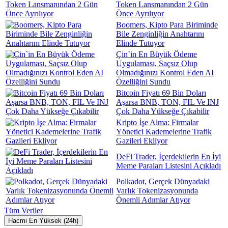
Token Lansmanından 2 Gün
Önce Ayrılıyor
Boomers, Kipto Para Biriminde
Bile Zenginliğin Anahtarını
Elinde Tutuyor
Çin`in En Büyük Ödeme
Uygulaması, Saçsız Olup
Olmadığınızı Kontrol Eden AI
Özelliğini Sundu
Bitcoin Fiyatı 69 Bin Doları
Aşarsa BNB, TON, FIL Ve INJ
Çok Daha Yükseğe Çıkabilir
Kripto İşe Alma: Firmalar
Yönetici Kademelerine Trafik
Gazileri Ekliyor
DeFi Trader, İçerdekilerin En İyi
Meme Paraları Listesini Açıkladı
Polkadot, Gerçek Dünyadaki
Varlık Tokenizasyonunda
Önemli Adımlar Atıyor
Tüm Veriler
Hacmi En Yüksek (24h)