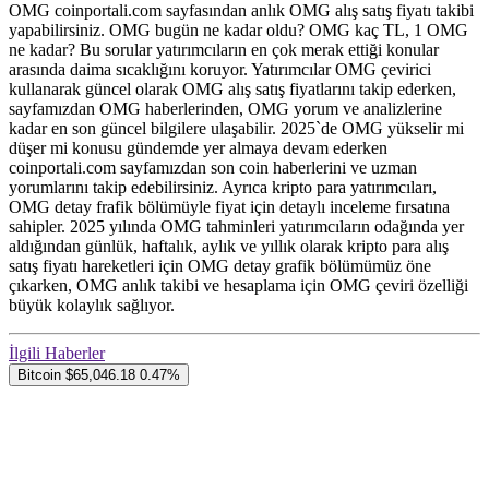
OMG coinportali.com sayfasından anlık OMG alış satış fiyatı takibi
yapabilirsiniz. OMG bugün ne kadar oldu? OMG kaç TL, 1 OMG
ne kadar? Bu sorular yatırımcıların en çok merak ettiği konular
arasında daima sıcaklığını koruyor. Yatırımcılar OMG çevirici
kullanarak güncel olarak OMG alış satış fiyatlarını takip ederken,
sayfamızdan OMG haberlerinden, OMG yorum ve analizlerine
kadar en son güncel bilgilere ulaşabilir. 2025`de OMG yükselir mi
düşer mi konusu gündemde yer almaya devam ederken
coinportali.com sayfamızdan son coin haberlerini ve uzman
yorumlarını takip edebilirsiniz. Ayrıca kripto para yatırımcıları,
OMG detay frafik bölümüyle fiyat için detaylı inceleme fırsatına
sahipler. 2025 yılında OMG tahminleri yatırımcıların odağında yer
aldığından günlük, haftalık, aylık ve yıllık olarak kripto para alış
satış fiyatı hareketleri için OMG detay grafik bölümümüz öne
çıkarken, OMG anlık takibi ve hesaplama için OMG çeviri özelliği
büyük kolaylık sağlıyor.
İlgili Haberler
Bitcoin
$65,046.18
0.47%