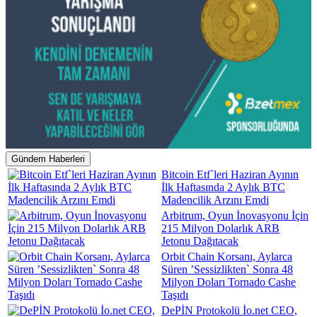
Gündem Haberleri
Bitcoin Etf`leri Haziran Ayının
İlk Haftasında 2 Aylık BTC
Madencilik Arzını Emdi
Arbitrum, Oyun İnovasyonu İçin
215 Milyon Dolarlık ARB
Jetonu Dağıtacak
Orbit Chain Korsanı, Aylarca
Süren ’Sessizlikten` Sonra 48
Milyon Doları Tornado Cashe
Taşıdı
DePİN Protokolü İo.net CEO,