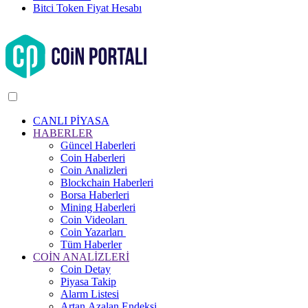
Bitci Token Fiyat Hesabı
CANLI PİYASA
HABERLER
Güncel Haberleri
Coin Haberleri
Coin Analizleri
Blockchain Haberleri
Borsa Haberleri
Mining Haberleri
Coin Videoları
Coin Yazarları
Tüm Haberler
COİN ANALİZLERİ
Coin Detay
Piyasa Takip
Alarm Listesi
Artan Azalan Endeksi