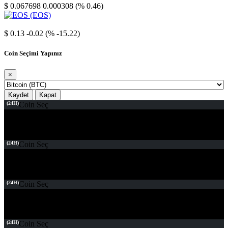
$ 0.067698
0.000308 (% 0.46)
EOS
$ 0.13
-0.02 (% -15.22)
Coin Seçimi Yapınız
×
Kaydet
Kapat
(24H)
Coin Seç
(24H)
Coin Seç
(24H)
Coin Seç
(24H)
Coin Seç