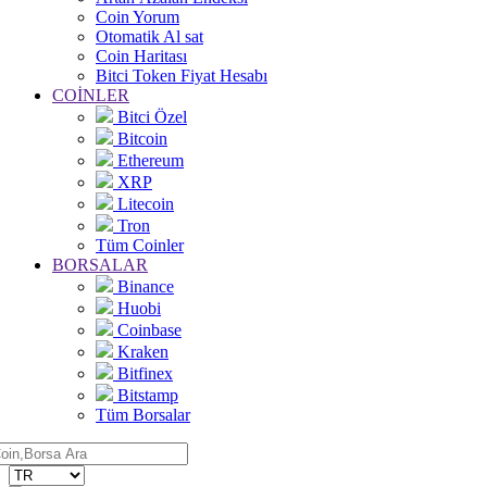
Coin Yorum
Otomatik Al sat
Coin Haritası
Bitci Token Fiyat Hesabı
COİNLER
Bitci Özel
Bitcoin
Ethereum
XRP
Litecoin
Tron
Tüm Coinler
BORSALAR
Binance
Huobi
Coinbase
Kraken
Bitfinex
Bitstamp
Tüm Borsalar