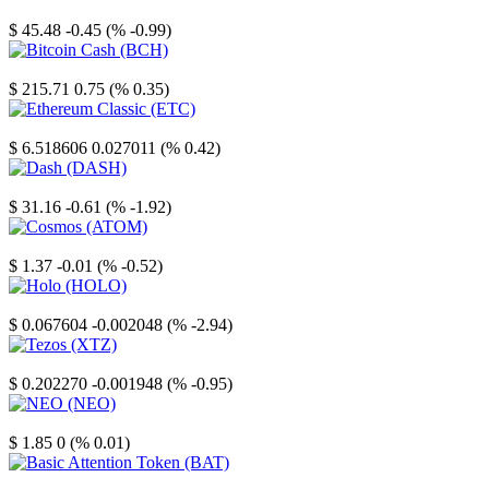
Litecoin
$ 45.48
-0.45 (% -0.99)
Bitcoin Cash
$ 215.71
0.75 (% 0.35)
Ethereum Classic
$ 6.518606
0.027011 (% 0.42)
Dash
$ 31.16
-0.61 (% -1.92)
Cosmos
$ 1.37
-0.01 (% -0.52)
Holo
$ 0.067604
-0.002048 (% -2.94)
Tezos
$ 0.202270
-0.001948 (% -0.95)
NEO
$ 1.85
0 (% 0.01)
Basic Attention Token