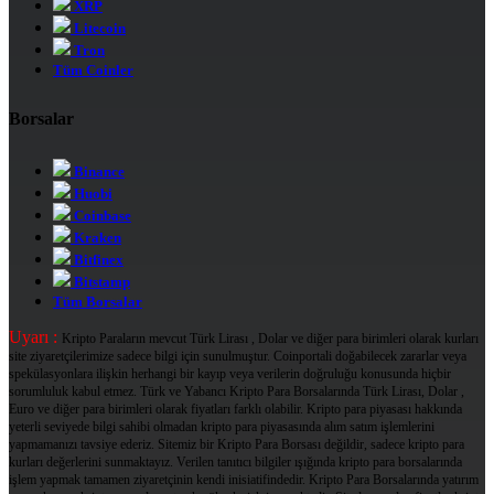
XRP
Litecoin
Tron
Tüm Coinler
Borsalar
Binance
Huobi
Coinbase
Kraken
Bitfinex
Bitstamp
Tüm Borsalar
Uyarı :
Kripto Paraların mevcut Türk Lirası , Dolar ve diğer para birimleri olarak kurları
site ziyaretçilerimize sadece bilgi için sunulmuştur. Coinportali doğabilecek zararlar veya
spekülasyonlara ilişkin herhangi bir kayıp veya verilerin doğruluğu konusunda hiçbir
sorumluluk kabul etmez. Türk ve Yabancı Kripto Para Borsalarında Türk Lirası, Dolar ,
Euro ve diğer para birimleri olarak fiyatları farklı olabilir. Kripto para piyasası hakkında
yeterli seviyede bilgi sahibi olmadan kripto para piyasasında alım satım işlemlerini
yapmamanızı tavsiye ederiz. Sitemiz bir Kripto Para Borsası değildir, sadece kripto para
kurları değerlerini sunmaktayız. Verilen tanıtıcı bilgiler ışığında kripto para borsalarında
işlem yapmak tamamen ziyaretçinin kendi inisiatifindedir. Kripto Para Borsalarında yatırım