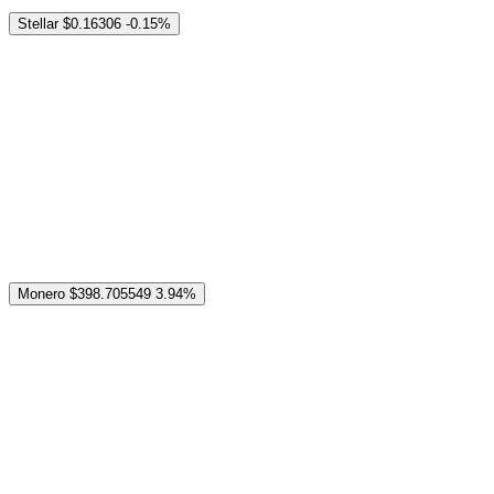
Stellar
$0.16306
-0.15%
Monero
$398.705549
3.94%