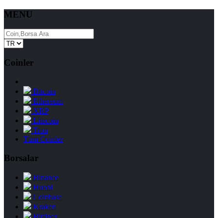
MENU
Coinler
Bitcoin
Ethereum
XRP
Litecoin
Tron
Tüm Coinler
Borsalar
Binance
Huobi
Coinbase
Kraken
Bitfinex