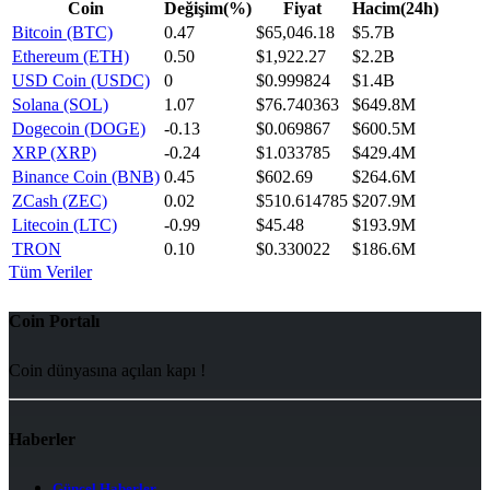
Coin
Değişim(%)
Fiyat
Hacim(24h)
Bitcoin (BTC)
0.47
$65,046.18
$5.7B
Ethereum (ETH)
0.50
$1,922.27
$2.2B
USD Coin (USDC)
0
$0.999824
$1.4B
Solana (SOL)
1.07
$76.740363
$649.8M
Dogecoin (DOGE)
-0.13
$0.069867
$600.5M
XRP (XRP)
-0.24
$1.033785
$429.4M
Binance Coin (BNB)
0.45
$602.69
$264.6M
ZCash (ZEC)
0.02
$510.614785
$207.9M
Litecoin (LTC)
-0.99
$45.48
$193.9M
TRON
0.10
$0.330022
$186.6M
Tüm Veriler
Coin Portalı
Coin dünyasına açılan kapı !
Haberler
Güncel Haberler