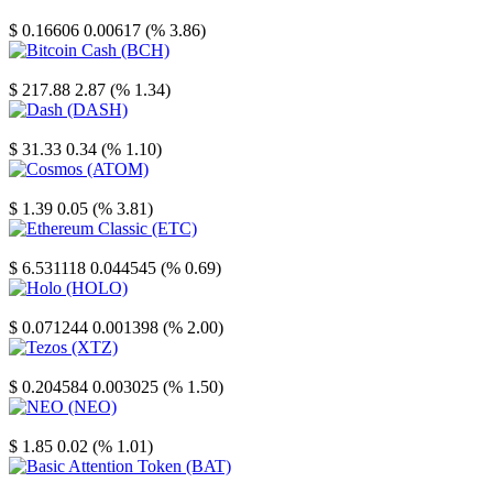
Stellar
$ 0.16606
0.00617 (% 3.86)
Bitcoin Cash
$ 217.88
2.87 (% 1.34)
Dash
$ 31.33
0.34 (% 1.10)
Cosmos
$ 1.39
0.05 (% 3.81)
Ethereum Classic
$ 6.531118
0.044545 (% 0.69)
Holo
$ 0.071244
0.001398 (% 2.00)
Tezos
$ 0.204584
0.003025 (% 1.50)
NEO
$ 1.85
0.02 (% 1.01)
Basic Attention Token