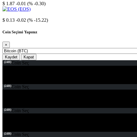
$ 1.87
-0.01 (% -0.30)
EOS
$ 0.13
-0.02 (% -15.22)
Coin Seçimi Yapınız
×
Kaydet
Kapat
(24H)
Coin Seç
(24H)
Coin Seç
(24H)
Coin Seç
(24H)
Coin Seç