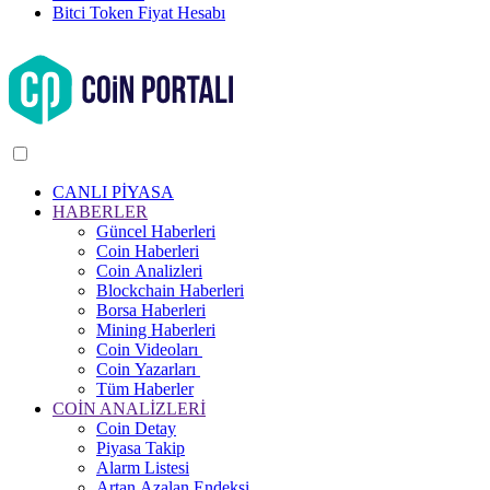
Bitci Token Fiyat Hesabı
CANLI PİYASA
HABERLER
Güncel Haberleri
Coin Haberleri
Coin Analizleri
Blockchain Haberleri
Borsa Haberleri
Mining Haberleri
Coin Videoları
Coin Yazarları
Tüm Haberler
COİN ANALİZLERİ
Coin Detay
Piyasa Takip
Alarm Listesi
Artan Azalan Endeksi