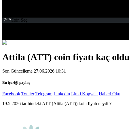
(24H)
Coin Seç
Attila (ATT) coin fiyatı kaç old
Son Güncelleme 27.06.2026 10:31
Bu içeriği paylaş
Facebook
Twitter
Telegram
Linkedin
Linki Kopyala
Haberi Oku
19.5.2026 tarihindeki ATT (Attila (ATT)) koin fiyatı neydi ?