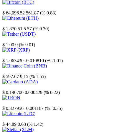
Bitcoin
$ 64,096.52
561.87 (% 0.88)
Ethereum
$ 1,870.51
5.57 (% 0.30)
Tether
$ 1.00
0 (% 0.01)
XRP
$ 1.063430
-0.010810 (% -1.01)
Binance Coin
$ 597.67
9.15 (% 1.55)
Cardano
$ 0.196700
0.000429 (% 0.22)
TRON
$ 0.327956
-0.001167 (% -0.35)
Litecoin
$ 44.89
0.63 (% 1.42)