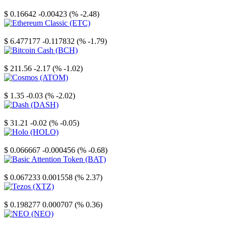
Stellar
$ 0.16642
-0.00423 (% -2.48)
Ethereum Classic
$ 6.477177
-0.117832 (% -1.79)
Bitcoin Cash
$ 211.56
-2.17 (% -1.02)
Cosmos
$ 1.35
-0.03 (% -2.02)
Dash
$ 31.21
-0.02 (% -0.05)
Holo
$ 0.066667
-0.000456 (% -0.68)
Basic Attention Token
$ 0.067233
0.001558 (% 2.37)
Tezos
$ 0.198277
0.000707 (% 0.36)
NEO