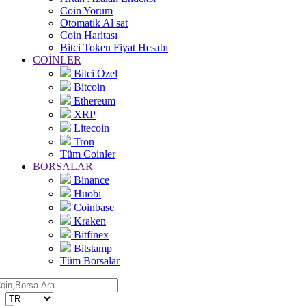
Coin Yorum
Otomatik Al sat
Coin Haritası
Bitci Token Fiyat Hesabı
COİNLER
Bitci Özel
Bitcoin
Ethereum
XRP
Litecoin
Tron
Tüm Coinler
BORSALAR
Binance
Huobi
Coinbase
Kraken
Bitfinex
Bitstamp
Tüm Borsalar