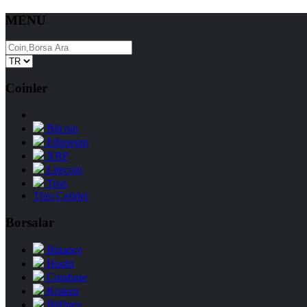
MENU
Coinler
Bitcoin
Ethereum
XRP
Litecoin
Tron
Tüm Coinler
Borsalar
Binance
Huobi
Coinbase
Kraken
Bitfinex