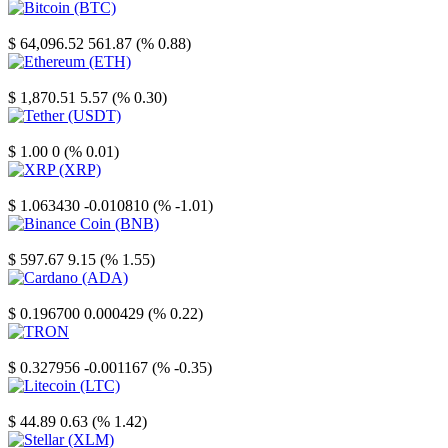
Bitcoin
$ 64,096.52
561.87 (% 0.88)
Ethereum
$ 1,870.51
5.57 (% 0.30)
Tether
$ 1.00
0 (% 0.01)
XRP
$ 1.063430
-0.010810 (% -1.01)
Binance Coin
$ 597.67
9.15 (% 1.55)
Cardano
$ 0.196700
0.000429 (% 0.22)
TRON
$ 0.327956
-0.001167 (% -0.35)
Litecoin
$ 44.89
0.63 (% 1.42)