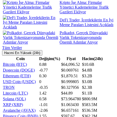
Kripto İşe Alma: Firmalar
Yönetici Kademelerine Trafik
Gazileri Ekliyor
DeFi Trader, İçerdekilerin En İyi
Meme Paraları Listesini Açıkladı
Polkadot, Gerçek Dünyadaki
Varlık Tokenizasyonunda
Önemli Adımlar Atıyor
Tüm Veriler
Hacmi En Yüksek (24h)
Coin
Değişim(%)
Fiyat
Hacim(24h)
Bitcoin (BTC)
0.88
$64,096.52
$10.6B
Dogecoin (DOGE)
-0.77
$0.069761
$4.8B
Ethereum (ETH)
0.30
$1,870.51
$3.2B
USD Coin (USDC)
0
$0.999805
$3.0B
TRON
-0.35
$0.327956
$2.3B
Litecoin (LTC)
1.42
$44.89
$1.1B
Solana (SOL)
0.58
$73.964780
$800.9M
XRP (XRP)
-1.01
$1.063430
$583.5M
Avalanche (AVAX)
-2.06
$6.657161
$536.5M
Binance Coin (BNB)
1.55
$597.67
$362.2M