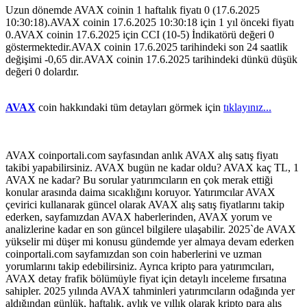
Uzun dönemde AVAX coinin 1 haftalık fiyatı 0 (17.6.2025
10:30:18).AVAX coinin 17.6.2025 10:30:18 için 1 yıl önceki fiyatı
0.AVAX coinin 17.6.2025 için CCI (10-5) İndikatörü değeri 0
göstermektedir.AVAX coinin 17.6.2025 tarihindeki son 24 saatlik
değişimi -0,65 dir.AVAX coinin 17.6.2025 tarihindeki dünkü düşük
değeri 0 dolardır.
AVAX
coin hakkındaki tüm detayları görmek için
tıklayınız...
AVAX coinportali.com sayfasından anlık AVAX alış satış fiyatı
takibi yapabilirsiniz. AVAX bugün ne kadar oldu? AVAX kaç TL, 1
AVAX ne kadar? Bu sorular yatırımcıların en çok merak ettiği
konular arasında daima sıcaklığını koruyor. Yatırımcılar AVAX
çevirici kullanarak güncel olarak AVAX alış satış fiyatlarını takip
ederken, sayfamızdan AVAX haberlerinden, AVAX yorum ve
analizlerine kadar en son güncel bilgilere ulaşabilir. 2025`de AVAX
yükselir mi düşer mi konusu gündemde yer almaya devam ederken
coinportali.com sayfamızdan son coin haberlerini ve uzman
yorumlarını takip edebilirsiniz. Ayrıca kripto para yatırımcıları,
AVAX detay frafik bölümüyle fiyat için detaylı inceleme fırsatına
sahipler. 2025 yılında AVAX tahminleri yatırımcıların odağında yer
aldığından günlük, haftalık, aylık ve yıllık olarak kripto para alış