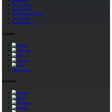
Coin Detay
Piyasa Takip
Alarm Listesi
Artan Azalan Endeksi
Coin Yorum
Otomatik Al sat
Coinler
Bitcoin
Ethereum
XRP
Litecoin
Tron
Tüm Coinler
Borsalar
Binance
Huobi
Coinbase
Kraken