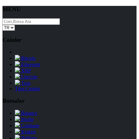
MENU
Coinler
Bitcoin
Ethereum
XRP
Litecoin
Tron
Tüm Coinler
Borsalar
Binance
Huobi
Coinbase
Kraken
Bitfinex