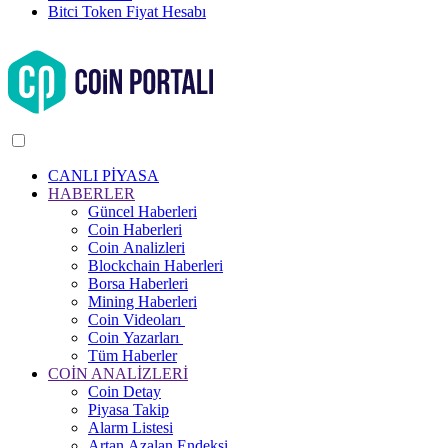
Bitci Token Fiyat Hesabı
CANLI PİYASA
HABERLER
Güncel Haberleri
Coin Haberleri
Coin Analizleri
Blockchain Haberleri
Borsa Haberleri
Mining Haberleri
Coin Videoları
Coin Yazarları
Tüm Haberler
COİN ANALİZLERİ
Coin Detay
Piyasa Takip
Alarm Listesi
Artan Azalan Endeksi