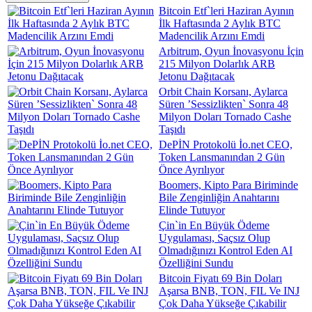
Bitcoin Etf`leri Haziran Ayının
İlk Haftasında 2 Aylık BTC
Madencilik Arzını Emdi
Arbitrum, Oyun İnovasyonu İçin
215 Milyon Dolarlık ARB
Jetonu Dağıtacak
Orbit Chain Korsanı, Aylarca
Süren ’Sessizlikten` Sonra 48
Milyon Doları Tornado Cashe
Taşıdı
DePİN Protokolü İo.net CEO,
Token Lansmanından 2 Gün
Önce Ayrılıyor
Boomers, Kipto Para Biriminde
Bile Zenginliğin Anahtarını
Elinde Tutuyor
Çin`in En Büyük Ödeme
Uygulaması, Saçsız Olup
Olmadığınızı Kontrol Eden AI
Özelliğini Sundu
Bitcoin Fiyatı 69 Bin Doları
Aşarsa BNB, TON, FIL Ve INJ
Çok Daha Yükseğe Çıkabilir