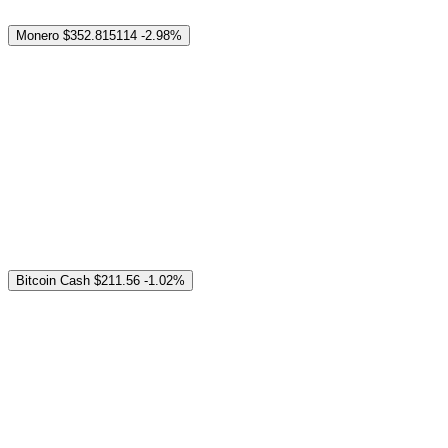
Monero
$352.815114
-2.98%
Bitcoin Cash
$211.56
-1.02%