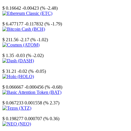
Stellar
$ 0.16642
-0.00423 (% -2.48)
Ethereum Classic
$ 6.477177
-0.117832 (% -1.79)
Bitcoin Cash
$ 211.56
-2.17 (% -1.02)
Cosmos
$ 1.35
-0.03 (% -2.02)
Dash
$ 31.21
-0.02 (% -0.05)
Holo
$ 0.066667
-0.000456 (% -0.68)
Basic Attention Token
$ 0.067233
0.001558 (% 2.37)
Tezos
$ 0.198277
0.000707 (% 0.36)
NEO