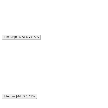
TRON
$0.327956
-0.35%
Litecoin
$44.89
1.42%