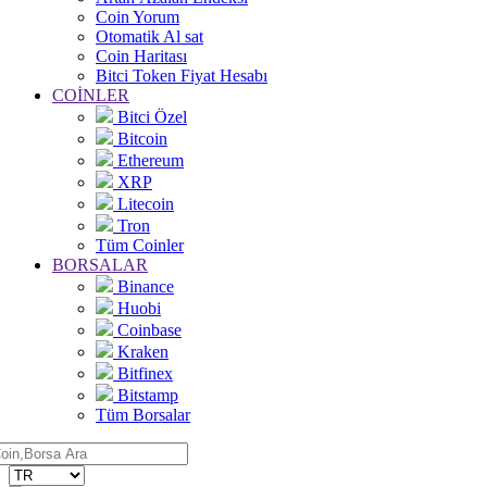
Coin Yorum
Otomatik Al sat
Coin Haritası
Bitci Token Fiyat Hesabı
COİNLER
Bitci Özel
Bitcoin
Ethereum
XRP
Litecoin
Tron
Tüm Coinler
BORSALAR
Binance
Huobi
Coinbase
Kraken
Bitfinex
Bitstamp
Tüm Borsalar