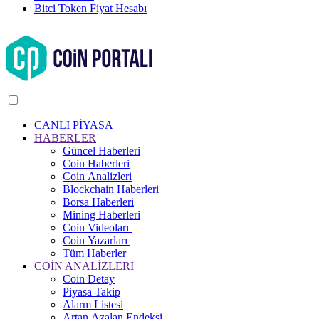
Bitci Token Fiyat Hesabı
CANLI PİYASA
HABERLER
Güncel Haberleri
Coin Haberleri
Coin Analizleri
Blockchain Haberleri
Borsa Haberleri
Mining Haberleri
Coin Videoları
Coin Yazarları
Tüm Haberler
COİN ANALİZLERİ
Coin Detay
Piyasa Takip
Alarm Listesi
Artan Azalan Endeksi