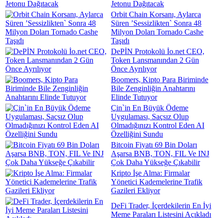
Jetonu Dağıtacak
Orbit Chain Korsanı, Aylarca
Süren ’Sessizlikten` Sonra 48
Milyon Doları Tornado Cashe
Taşıdı
DePİN Protokolü İo.net CEO,
Token Lansmanından 2 Gün
Önce Ayrılıyor
Boomers, Kipto Para Biriminde
Bile Zenginliğin Anahtarını
Elinde Tutuyor
Çin`in En Büyük Ödeme
Uygulaması, Saçsız Olup
Olmadığınızı Kontrol Eden AI
Özelliğini Sundu
Bitcoin Fiyatı 69 Bin Doları
Aşarsa BNB, TON, FIL Ve INJ
Çok Daha Yükseğe Çıkabilir
Kripto İşe Alma: Firmalar
Yönetici Kademelerine Trafik
Gazileri Ekliyor
DeFi Trader, İçerdekilerin En İyi
Meme Paraları Listesini Açıkladı