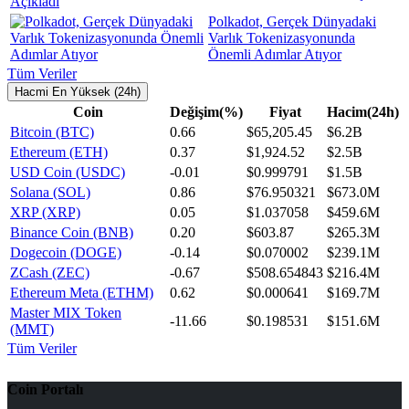
Polkadot, Gerçek Dünyadaki
Varlık Tokenizasyonunda
Önemli Adımlar Atıyor
Tüm Veriler
Hacmi En Yüksek (24h)
Coin
Değişim(%)
Fiyat
Hacim(24h)
Bitcoin (BTC)
0.66
$65,205.45
$6.2B
Ethereum (ETH)
0.37
$1,924.52
$2.5B
USD Coin (USDC)
-0.01
$0.999791
$1.5B
Solana (SOL)
0.86
$76.950321
$673.0M
XRP (XRP)
0.05
$1.037058
$459.6M
Binance Coin (BNB)
0.20
$603.87
$265.3M
Dogecoin (DOGE)
-0.14
$0.070002
$239.1M
ZCash (ZEC)
-0.67
$508.654843
$216.4M
Ethereum Meta (ETHM)
0.62
$0.000641
$169.7M
Master MIX Token
-11.66
$0.198531
$151.6M
(MMT)
Tüm Veriler
Coin Portalı