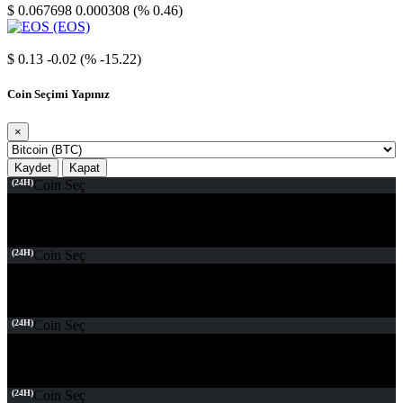
$ 0.067698
0.000308 (% 0.46)
EOS
$ 0.13
-0.02 (% -15.22)
Coin Seçimi Yapınız
×
Kaydet
Kapat
(24H)
Coin Seç
(24H)
Coin Seç
(24H)
Coin Seç
(24H)
Coin Seç