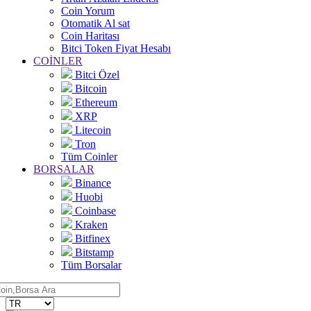
Coin Yorum
Otomatik Al sat
Coin Haritası
Bitci Token Fiyat Hesabı
COİNLER
Bitci Özel
Bitcoin
Ethereum
XRP
Litecoin
Tron
Tüm Coinler
BORSALAR
Binance
Huobi
Coinbase
Kraken
Bitfinex
Bitstamp
Tüm Borsalar