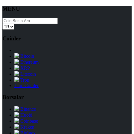
MENU
Coinler
Bitcoin
Ethereum
XRP
Litecoin
Tron
Tüm Coinler
Borsalar
Binance
Huobi
Coinbase
Kraken
Bitfinex