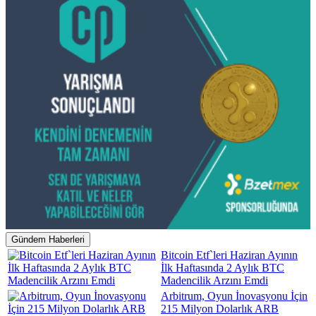
Gündem Haberleri
Bitcoin Etf`leri Haziran Ayının
İlk Haftasında 2 Aylık BTC
Madencilik Arzını Emdi
Arbitrum, Oyun İnovasyonu İçin
215 Milyon Dolarlık ARB