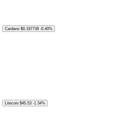
Cardano
$0.197738
-0.40%
Litecoin
$45.53
-1.34%