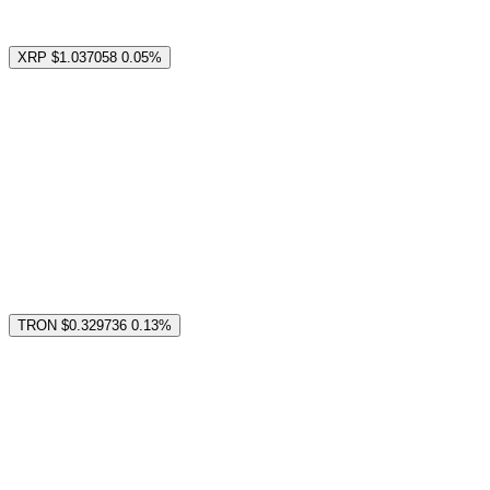
XRP
$1.037058
0.05%
TRON
$0.329736
0.13%