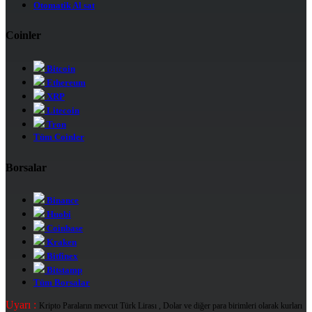
Otomatik Al sat
Coinler
Bitcoin
Ethereum
XRP
Litecoin
Tron
Tüm Coinler
Borsalar
Binance
Huobi
Coinbase
Kraken
Bitfinex
Bitstamp
Tüm Borsalar
Uyarı :
Kripto Paraların mevcut Türk Lirası , Dolar ve diğer para birimleri olarak kurları