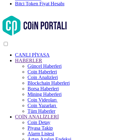
Bitci Token Fiyat Hesabı
CANLI PİYASA
HABERLER
Güncel Haberleri
Coin Haberleri
Coin Analizleri
Blockchain Haberleri
Borsa Haberleri
Mining Haberleri
Coin Videoları
Coin Yazarları
Tüm Haberler
COİN ANALİZLERİ
Coin Detay
Piyasa Takip
Alarm Listesi
Artan Azalan Endeksi