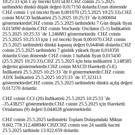
10:25:33 için 1 ay önceki 0,015430.CHZ coinin 25.5.2025
tarihindeki dünkü düşük değeri 0,017150 dolardır.Uzun dönemde
CHZ coinin 1 yıl önceki fiyatı 0,001070 (25.5.2025 10:25:33).CHZ
coinin MACD İndikatörü 25.5.2025 10:25:33 `de 0,000694
göstermektedirCHZ coinin 25.5.2025 tarihindeki 7 Gün düşük fiyatı
0,015090 dolardır.CHZ coinin Stochastic Oscilator (5-1) İndikatörü
25.5.2025 10:25:33 `de 1,246883 göstermektedir. CHZ coinin
25.5.2025 10:25:33 için 1 yıl önceki fiyatı 0,001070.CHZ coinin
25.5.2025 tarihindeki dünkü kapanış değeri 0,044046 dolardır.CHZ
coinin 25.5.2025 tarihindeki 7 günlük yüksek fiyatı 0,018350
dolardır.Uzun dönemde CHZ coinin 1 haftalık fiyatı 0,015430
(25.5.2025 10:25:33).CHZ 25.5.2025 için beta indikatörü 3,148585
değerini göstermektedir.CHZ coinin MACD Hareketli (5-E)
İndikatörü 25.5.2025 10:25:33 `de 0 göstermektedir.CHZ coinin
ADX İndikatörü 25.5.2025 10:25:33 `de 37,323113
göstermektedirCHZ coinin 25.5.2025 tarihindeki dünkü açılış değeri
0,017270 dolardır.
CHZ coinin CCI (20) İndikatörü 25.5.2025 10:25:33 `de
-35,438257 göstermektedir.CHZ coinin 25.5.2025 için Hareketli
Ortalaması (9) değeri 0,044028 göstermektedir.
CHZ coinin 25.5.2025 tarihindeki Toplam Dolaşımdaki Miktar
9.602.778.312,488940 CHZCHZ coinin son 24 saatlik hacmi
25.5.2025 tarihinde 13.922.659 dolardır.