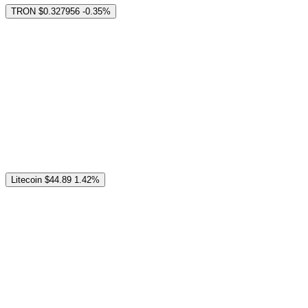
TRON
$0.327956
-0.35%
Litecoin
$44.89
1.42%