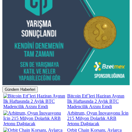
Gündem Haberleri
Bitcoin Etf`leri Haziran Ayının
İlk Haftasında 2 Aylık BTC
Madencilik Arzını Emdi
Arbitrum, Oyun İnovasyonu İçin
215 Milyon Dolarlık ARB
Jetonu Dağıtacak
Orbit Chain Korsanı, Aylarca