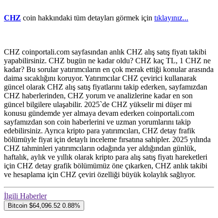
CHZ
coin hakkındaki tüm detayları görmek için
tıklayınız...
CHZ coinportali.com sayfasından anlık CHZ alış satış fiyatı takibi
yapabilirsiniz. CHZ bugün ne kadar oldu? CHZ kaç TL, 1 CHZ ne
kadar? Bu sorular yatırımcıların en çok merak ettiği konular arasında
daima sıcaklığını koruyor. Yatırımcılar CHZ çevirici kullanarak
güncel olarak CHZ alış satış fiyatlarını takip ederken, sayfamızdan
CHZ haberlerinden, CHZ yorum ve analizlerine kadar en son
güncel bilgilere ulaşabilir. 2025`de CHZ yükselir mi düşer mi
konusu gündemde yer almaya devam ederken coinportali.com
sayfamızdan son coin haberlerini ve uzman yorumlarını takip
edebilirsiniz. Ayrıca kripto para yatırımcıları, CHZ detay frafik
bölümüyle fiyat için detaylı inceleme fırsatına sahipler. 2025 yılında
CHZ tahminleri yatırımcıların odağında yer aldığından günlük,
haftalık, aylık ve yıllık olarak kripto para alış satış fiyatı hareketleri
için CHZ detay grafik bölümümüz öne çıkarken, CHZ anlık takibi
ve hesaplama için CHZ çeviri özelliği büyük kolaylık sağlıyor.
İlgili Haberler
Bitcoin
$64,096.52
0.88%