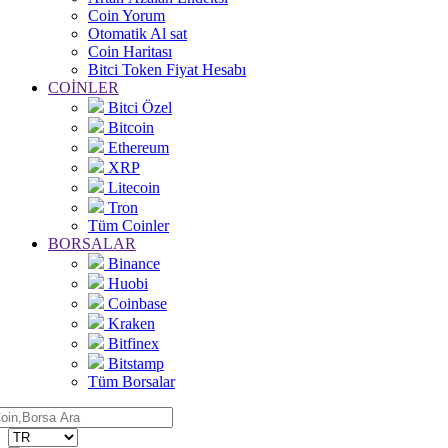
Coin Yorum
Otomatik Al sat
Coin Haritası
Bitci Token Fiyat Hesabı
COİNLER
Bitci Özel
Bitcoin
Ethereum
XRP
Litecoin
Tron
Tüm Coinler
BORSALAR
Binance
Huobi
Coinbase
Kraken
Bitfinex
Bitstamp
Tüm Borsalar