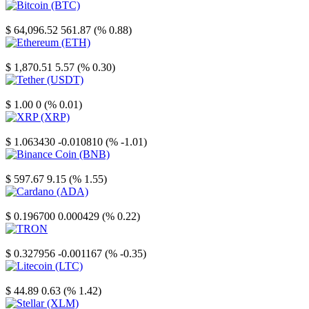
Bitcoin
$ 64,096.52
561.87 (% 0.88)
Ethereum
$ 1,870.51
5.57 (% 0.30)
Tether
$ 1.00
0 (% 0.01)
XRP
$ 1.063430
-0.010810 (% -1.01)
Binance Coin
$ 597.67
9.15 (% 1.55)
Cardano
$ 0.196700
0.000429 (% 0.22)
TRON
$ 0.327956
-0.001167 (% -0.35)
Litecoin
$ 44.89
0.63 (% 1.42)