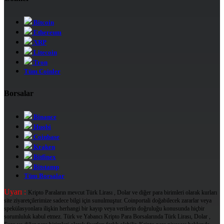
Bitcoin
Ethereum
XRP
Litecoin
Tron
Tüm Coinler
Borsalar
Binance
Huobi
Coinbase
Kraken
Bitfinex
Bitstamp
Tüm Borsalar
Uyarı :
Kripto Paraların mevcut Türk Lirası , Dolar ve diğer para birimleri olarak kurları
site ziyaretçilerimize sadece bilgi için sunulmuştur. Coinportali doğabilecek zararlar veya
spekülasyonlara ilişkin herhangi bir kayıp veya verilerin doğruluğu konusunda hiçbir
sorumluluk kabul etmez. Türk ve Yabancı Kripto Para Borsalarında Türk Lirası, Dolar ,