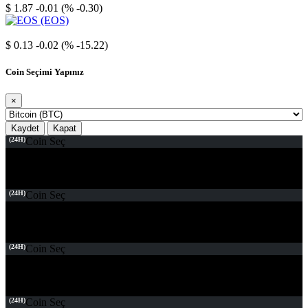
$ 1.87
-0.01 (% -0.30)
EOS
$ 0.13
-0.02 (% -15.22)
Coin Seçimi Yapınız
×
Kaydet
Kapat
(24H)
Coin Seç
(24H)
Coin Seç
(24H)
Coin Seç
(24H)
Coin Seç