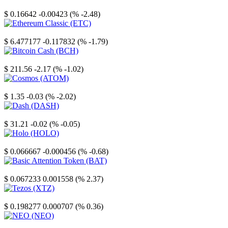
Stellar
$ 0.16642
-0.00423 (% -2.48)
Ethereum Classic
$ 6.477177
-0.117832 (% -1.79)
Bitcoin Cash
$ 211.56
-2.17 (% -1.02)
Cosmos
$ 1.35
-0.03 (% -2.02)
Dash
$ 31.21
-0.02 (% -0.05)
Holo
$ 0.066667
-0.000456 (% -0.68)
Basic Attention Token
$ 0.067233
0.001558 (% 2.37)
Tezos
$ 0.198277
0.000707 (% 0.36)
NEO