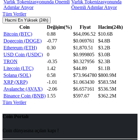
Varlık Tokenizasyonunda
Önemli Adımlar Atıyor
Tüm Veriler
Hacmi En Yüksek (24h)
Coin
Değişim(%)
Fiyat
Hacim(24h)
Bitcoin (BTC)
0.88
$64,096.52
$10.6B
Dogecoin (DOGE)
-0.77
$0.069761
$4.8B
Ethereum (ETH)
0.30
$1,870.51
$3.2B
USD Coin (USDC)
0
$0.999805
$3.0B
TRON
-0.35
$0.327956
$2.3B
Litecoin (LTC)
1.42
$44.89
$1.1B
Solana (SOL)
0.58
$73.964780
$800.9M
XRP (XRP)
-1.01
$1.063430
$583.5M
Avalanche (AVAX)
-2.06
$6.657161
$536.5M
Binance Coin (BNB)
1.55
$597.67
$362.2M
Tüm Veriler
Coin Portalı
Coin dünyasına açılan kapı !