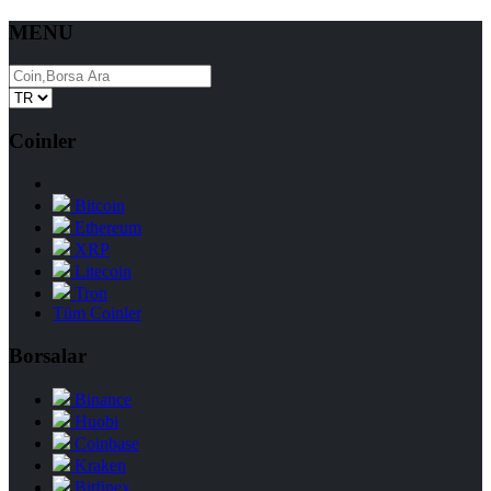
MENU
Coinler
Bitcoin
Ethereum
XRP
Litecoin
Tron
Tüm Coinler
Borsalar
Binance
Huobi
Coinbase
Kraken
Bitfinex