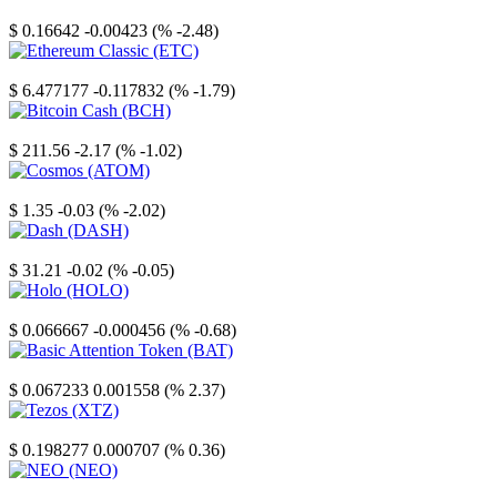
Stellar
$ 0.16642
-0.00423 (% -2.48)
Ethereum Classic
$ 6.477177
-0.117832 (% -1.79)
Bitcoin Cash
$ 211.56
-2.17 (% -1.02)
Cosmos
$ 1.35
-0.03 (% -2.02)
Dash
$ 31.21
-0.02 (% -0.05)
Holo
$ 0.066667
-0.000456 (% -0.68)
Basic Attention Token
$ 0.067233
0.001558 (% 2.37)
Tezos
$ 0.198277
0.000707 (% 0.36)
NEO