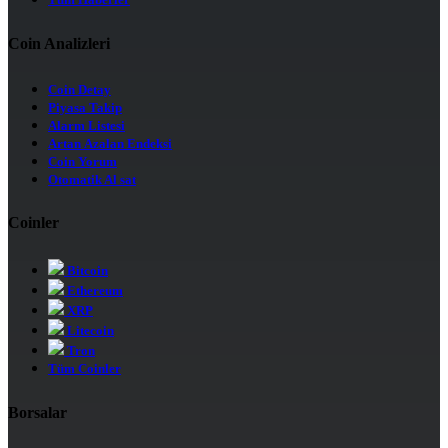
Tüm Haberler
Coin Analizleri
Coin Detay
Piyasa Takip
Alarm Listesi
Artan Azalan Endeksi
Coin Yorum
Otomatik Al sat
Coinler
Bitcoin
Ethereum
XRP
Litecoin
Tron
Tüm Coinler
Borsalar