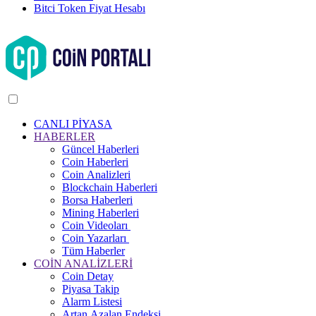
Bitci Token Fiyat Hesabı
CANLI PİYASA
HABERLER
Güncel Haberleri
Coin Haberleri
Coin Analizleri
Blockchain Haberleri
Borsa Haberleri
Mining Haberleri
Coin Videoları
Coin Yazarları
Tüm Haberler
COİN ANALİZLERİ
Coin Detay
Piyasa Takip
Alarm Listesi
Artan Azalan Endeksi