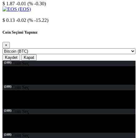
$ 1.87
-0.01 (% -0.30)
EOS
$ 0.13
-0.02 (% -15.22)
Coin Seçimi Yapınız
×
Kaydet
Kapat
(24H)
Coin Seç
(24H)
Coin Seç
(24H)
Coin Seç
(24H)
Coin Seç