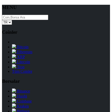
MENU
Coinler
Bitcoin
Ethereum
XRP
Litecoin
Tron
Tüm Coinler
Borsalar
Binance
Huobi
Coinbase
Kraken
Bitfinex