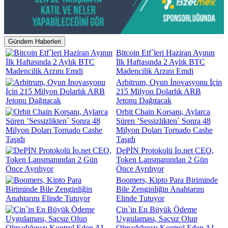
Gündem Haberleri
Bitcoin Etf`leri Haziran Ayının
İlk Haftasında 2 Aylık BTC
Madencilik Arzını Emdi
Arbitrum, Oyun İnovasyonu İçin
215 Milyon Dolarlık ARB
Jetonu Dağıtacak
Orbit Chain Korsanı, Aylarca
Süren ’Sessizlikten` Sonra 48
Milyon Doları Tornado Cashe
Taşıdı
DePİN Protokolü İo.net CEO,
Token Lansmanından 2 Gün
Önce Ayrılıyor
Boomers, Kipto Para Biriminde
Bile Zenginliğin Anahtarını
Elinde Tutuyor
Çin`in En Büyük Ödeme
Uygulaması, Saçsız Olup
Olmadığınızı Kontrol Eden AI