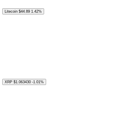
Litecoin
$44.89
1.42%
XRP
$1.063430
-1.01%