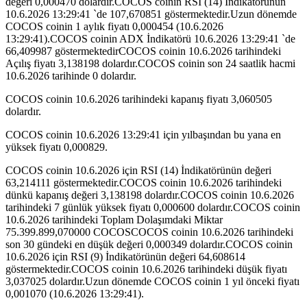
değeri 0,000470 dolardır.COCOS coinin RSI (14) İndikatörünün
10.6.2026 13:29:41 `de 107,670851 göstermektedir.Uzun dönemde
COCOS coinin 1 aylık fiyatı 0,000454 (10.6.2026
13:29:41).COCOS coinin ADX İndikatörü 10.6.2026 13:29:41 `de
66,409987 göstermektedirCOCOS coinin 10.6.2026 tarihindeki
Açılış fiyatı 3,138198 dolardır.COCOS coinin son 24 saatlik hacmi
10.6.2026 tarihinde 0 dolardır.
COCOS coinin 10.6.2026 tarihindeki kapanış fiyatı 3,060505
dolardır.
COCOS coinin 10.6.2026 13:29:41 için yılbaşından bu yana en
yüksek fiyatı 0,000829.
COCOS coinin 10.6.2026 için RSI (14) İndikatörünün değeri
63,214111 göstermektedir.COCOS coinin 10.6.2026 tarihindeki
dünkü kapanış değeri 3,138198 dolardır.COCOS coinin 10.6.2026
tarihindeki 7 günlük yüksek fiyatı 0,000600 dolardır.COCOS coinin
10.6.2026 tarihindeki Toplam Dolaşımdaki Miktar
75.399.899,070000 COCOSCOCOS coinin 10.6.2026 tarihindeki
son 30 gündeki en düşük değeri 0,000349 dolardır.COCOS coinin
10.6.2026 için RSI (9) İndikatörünün değeri 64,608614
göstermektedir.COCOS coinin 10.6.2026 tarihindeki düşük fiyatı
3,037025 dolardır.Uzun dönemde COCOS coinin 1 yıl önceki fiyatı
0,001070 (10.6.2026 13:29:41).