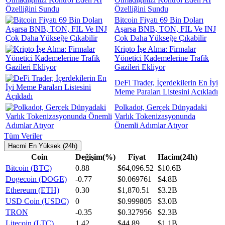
Özelliğini Sundu
Bitcoin Fiyatı 69 Bin Doları
Aşarsa BNB, TON, FIL Ve INJ
Çok Daha Yükseğe Çıkabilir
Kripto İşe Alma: Firmalar
Yönetici Kademelerine Trafik
Gazileri Ekliyor
DeFi Trader, İçerdekilerin En İyi
Meme Paraları Listesini Açıkladı
Polkadot, Gerçek Dünyadaki
Varlık Tokenizasyonunda
Önemli Adımlar Atıyor
Tüm Veriler
Hacmi En Yüksek (24h)
Coin
Değişim(%)
Fiyat
Hacim(24h)
Bitcoin (BTC)
0.88
$64,096.52
$10.6B
Dogecoin (DOGE)
-0.77
$0.069761
$4.8B
Ethereum (ETH)
0.30
$1,870.51
$3.2B
USD Coin (USDC)
0
$0.999805
$3.0B
TRON
-0.35
$0.327956
$2.3B
Litecoin (LTC)
1.42
$44.89
$1.1B