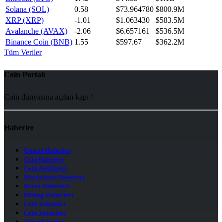
Solana (SOL)
0.58
$73.964780
$800.9M
XRP (XRP)
-1.01
$1.063430
$583.5M
Avalanche (AVAX)
-2.06
$6.657161
$536.5M
Binance Coin (BNB)
1.55
$597.67
$362.2M
Tüm Veriler
Coin Portalı
Coin dünyasına açılan kapı !
Haberler
Güncel Haberler
Coin Haberler
Coin Analizleri
Blockchain Haberleri
Borsa Haberleri
Mining Haberleri
Coin Videoları
Coin Yazarları