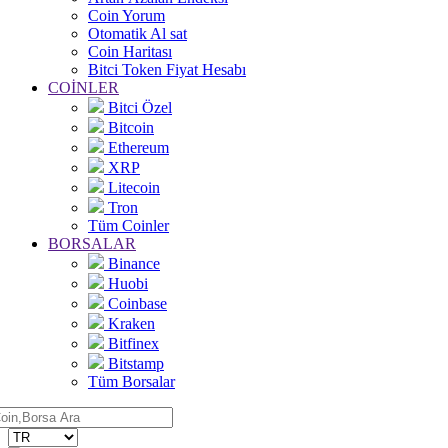
Coin Yorum
Otomatik Al sat
Coin Haritası
Bitci Token Fiyat Hesabı
COİNLER
Bitci Özel
Bitcoin
Ethereum
XRP
Litecoin
Tron
Tüm Coinler
BORSALAR
Binance
Huobi
Coinbase
Kraken
Bitfinex
Bitstamp
Tüm Borsalar