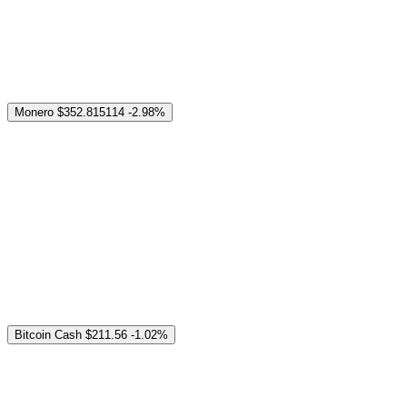
Monero
$352.815114
-2.98%
Bitcoin Cash
$211.56
-1.02%