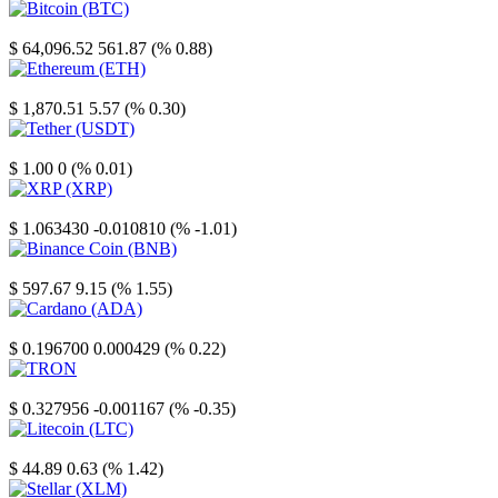
Bitcoin
$ 64,096.52
561.87 (% 0.88)
Ethereum
$ 1,870.51
5.57 (% 0.30)
Tether
$ 1.00
0 (% 0.01)
XRP
$ 1.063430
-0.010810 (% -1.01)
Binance Coin
$ 597.67
9.15 (% 1.55)
Cardano
$ 0.196700
0.000429 (% 0.22)
TRON
$ 0.327956
-0.001167 (% -0.35)
Litecoin
$ 44.89
0.63 (% 1.42)