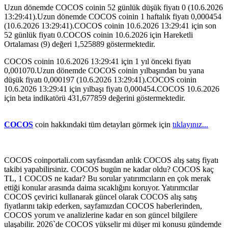
Uzun dönemde COCOS coinin 52 günlük düşük fiyatı 0 (10.6.2026
13:29:41).Uzun dönemde COCOS coinin 1 haftalık fiyatı 0,000454
(10.6.2026 13:29:41).COCOS coinin 10.6.2026 13:29:41 için son
52 günlük fiyatı 0.COCOS coinin 10.6.2026 için Hareketli
Ortalaması (9) değeri 1,525889 göstermektedir.
COCOS coinin 10.6.2026 13:29:41 için 1 yıl önceki fiyatı
0,001070.Uzun dönemde COCOS coinin yılbaşından bu yana
düşük fiyatı 0,000197 (10.6.2026 13:29:41).COCOS coinin
10.6.2026 13:29:41 için yılbaşı fiyatı 0,000454.COCOS 10.6.2026
için beta indikatörü 431,677859 değerini göstermektedir.
COCOS
coin hakkındaki tüm detayları görmek için
tıklayınız...
COCOS coinportali.com sayfasından anlık COCOS alış satış fiyatı
takibi yapabilirsiniz. COCOS bugün ne kadar oldu? COCOS kaç
TL, 1 COCOS ne kadar? Bu sorular yatırımcıların en çok merak
ettiği konular arasında daima sıcaklığını koruyor. Yatırımcılar
COCOS çevirici kullanarak güncel olarak COCOS alış satış
fiyatlarını takip ederken, sayfamızdan COCOS haberlerinden,
COCOS yorum ve analizlerine kadar en son güncel bilgilere
ulaşabilir. 2026`de COCOS yükselir mi düşer mi konusu gündemde