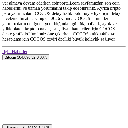
yer almaya devam ederken coinportali.com sayfamızdan son coin
haberlerini ve uzman yorumlarını takip edebilirsiniz. Ayrıca kripto
para yatırımcıları, COCOS detay frafik bölümüyle fiyat için detaylı
inceleme fırsatına sahipler. 2026 yılında COCOS tahminleri
yatırımcıların odağında yer aldığından günlük, haftalık, aylık ve
yıllık olarak kripto para alış satış fiyatı hareketleri için COCOS
detay grafik bölümümüz öne çıkarken, COCOS anlık takibi ve
hesaplama için COCOS çeviri özelliği büyük kolaylık sağlıyor.
İlgili Haberler
Bitcoin
$64,096.52
0.88%
Ethereum
$1,870.51
0.30%