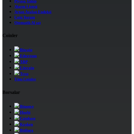
Piyasa Takip
Alarm Listesi
Artan Azalan Endeksi
Coin Yorum
Otomatik Al sat
Coinler
Bitcoin
Ethereum
XRP
Litecoin
Tron
Tüm Coinler
Borsalar
Binance
Huobi
Coinbase
Kraken
Bitfinex