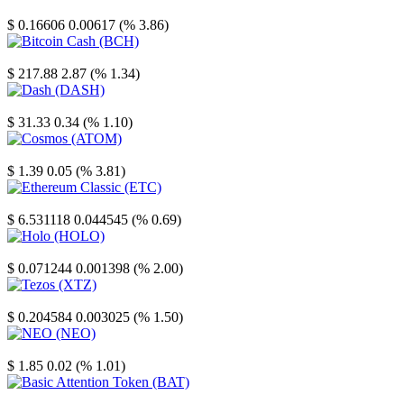
Stellar
$ 0.16606
0.00617 (% 3.86)
Bitcoin Cash
$ 217.88
2.87 (% 1.34)
Dash
$ 31.33
0.34 (% 1.10)
Cosmos
$ 1.39
0.05 (% 3.81)
Ethereum Classic
$ 6.531118
0.044545 (% 0.69)
Holo
$ 0.071244
0.001398 (% 2.00)
Tezos
$ 0.204584
0.003025 (% 1.50)
NEO
$ 1.85
0.02 (% 1.01)
Basic Attention Token