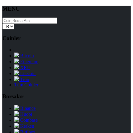
MENU
Coinler
Bitcoin
Ethereum
XRP
Litecoin
Tron
Tüm Coinler
Borsalar
Binance
Huobi
Coinbase
Kraken
Bitfinex