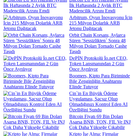
İlk Haftasında 2 Aylık BTC
Madencilik Arzını Emdi
Arbitrum, Oyun İnovasyonu İçin
215 Milyon Dolarlık ARB
Jetonu Dağıtacak
Orbit Chain Korsanı, Aylarca
Süren ’Sessizlikten` Sonra 48
Milyon Doları Tornado Cashe
Taşıdı
DePİN Protokolü İo.net CEO,
Token Lansmanından 2 Gün
Önce Ayrılıyor
Boomers, Kipto Para Biriminde
Bile Zenginliğin Anahtarını
Elinde Tutuyor
Çin`in En Büyük Ödeme
Uygulaması, Saçsız Olup
Olmadığınızı Kontrol Eden AI
Özelliğini Sundu
Bitcoin Fiyatı 69 Bin Doları
Aşarsa BNB, TON, FIL Ve INJ
Çok Daha Yükseğe Çıkabilir
Kripto İşe Alma: Firmalar