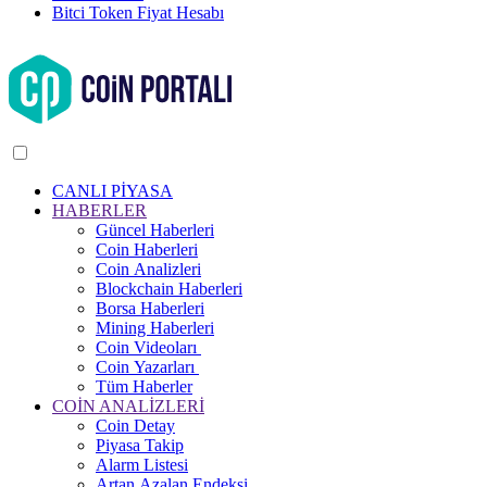
Bitci Token Fiyat Hesabı
CANLI PİYASA
HABERLER
Güncel Haberleri
Coin Haberleri
Coin Analizleri
Blockchain Haberleri
Borsa Haberleri
Mining Haberleri
Coin Videoları
Coin Yazarları
Tüm Haberler
COİN ANALİZLERİ
Coin Detay
Piyasa Takip
Alarm Listesi
Artan Azalan Endeksi