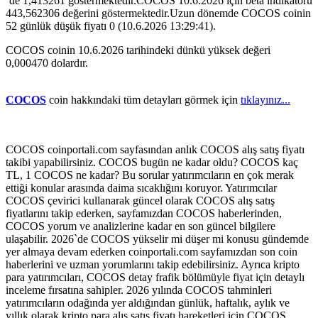
`de 1,413261 göstermektedir.COCOS 10.6.2026 için beta indikatörü
443,562306 değerini göstermektedir.Uzun dönemde COCOS coinin
52 günlük düşük fiyatı 0 (10.6.2026 13:29:41).
COCOS coinin 10.6.2026 tarihindeki dünkü yüksek değeri
0,000470 dolardır.
COCOS
coin hakkındaki tüm detayları görmek için
tıklayınız...
COCOS coinportali.com sayfasından anlık COCOS alış satış fiyatı
takibi yapabilirsiniz. COCOS bugün ne kadar oldu? COCOS kaç
TL, 1 COCOS ne kadar? Bu sorular yatırımcıların en çok merak
ettiği konular arasında daima sıcaklığını koruyor. Yatırımcılar
COCOS çevirici kullanarak güncel olarak COCOS alış satış
fiyatlarını takip ederken, sayfamızdan COCOS haberlerinden,
COCOS yorum ve analizlerine kadar en son güncel bilgilere
ulaşabilir. 2026`de COCOS yükselir mi düşer mi konusu gündemde
yer almaya devam ederken coinportali.com sayfamızdan son coin
haberlerini ve uzman yorumlarını takip edebilirsiniz. Ayrıca kripto
para yatırımcıları, COCOS detay frafik bölümüyle fiyat için detaylı
inceleme fırsatına sahipler. 2026 yılında COCOS tahminleri
yatırımcıların odağında yer aldığından günlük, haftalık, aylık ve
yıllık olarak kripto para alış satış fiyatı hareketleri için COCOS