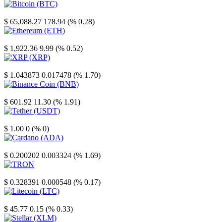
Bitcoin
$ 65,088.27
178.94 (% 0.28)
Ethereum
$ 1,922.36
9.99 (% 0.52)
XRP
$ 1.043873
0.017478 (% 1.70)
Binance Coin
$ 601.92
11.30 (% 1.91)
Tether
$ 1.00
0 (% 0)
Cardano
$ 0.200202
0.003324 (% 1.69)
TRON
$ 0.328391
0.000548 (% 0.17)
Litecoin
$ 45.77
0.15 (% 0.33)