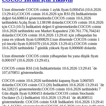
Uzun dönemde COCOS coinin 1 aylık fiyatı 0,000454 (10.6.2026
13:29:41).COCOS coinin 10.6.2026 için RSI (9) İndikatörünün
değeri 64,608614 göstermektedir.COCOS coinin 10.6.2026
tarihindeki Açılış fiyatı 3,138198 dolardır.COCOS coinin 10.6.2026
için CCI (10-5) İndikatörü değeri 0 göstermektedir.COCOS coinin
10.6.2026 tarihindeki son Market Kapasitesi 230.761.776,704241
dolardır.COCOS coinin 10.6.2026 13:29:41 için yılbaşından bu
yana en yüksek fiyatı 0,000829.Uzun dönemde COCOS coinin 1
yıl önceki fiyatı 0,001070 (10.6.2026 13:29:41).COCOS coinin
10.6.2026 tarihindeki 7 günlük yüksek fiyatı 0,000600 dolardır.
Uzun dönemde COCOS coinin yılbaşından bu yana düşük fiyatı
0,000197 (10.6.2026 13:29:41).
COCOS coinin RSI (14) İndikatörünün 10.6.2026 13:29:41 `de
107,670851 göstermektedir.
COCOS coinin 10.6.2026 tarihindeki kapanış fiyatı 3,060505
dolardır.COCOS coinin CCI (20) İndikatörü 10.6.2026 13:29:41 `de
64,328215 göstermektedir.COCOS coinin 10.6.2026 tarihindeki 7
Gün düşük fiyatı 0,000453 dolardır.COCOS coinin Stochastic
Oscilator (5-1) İndikatörü 10.6.2026 13:29:41 `de 46,808511
göstermektedir. COCOS coinin SAR İndikatörü 10.6.2026 13:29:41