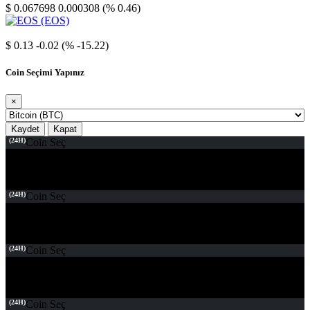
$ 0.067698
0.000308 (% 0.46)
EOS
$ 0.13
-0.02 (% -15.22)
Coin Seçimi Yapınız
×
Kaydet
Kapat
(24H)
Coin Seç
(24H)
Coin Seç
(24H)
Coin Seç
(24H)
Coin Seç