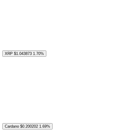
XRP
$1.043873
1.70%
Cardano
$0.200202
1.69%