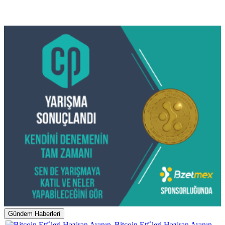
Gündem Haberleri
Bitcoin Etf`leri Haziran Ayının