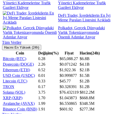
Yönetici Kademelerine Trafik
Gazileri Ekliyor
DeFi Trader, İçerdekilerin En İyi
Meme Paraları Listesini Açıkladı
Polkadot, Gerçek Dünyadaki
Varlık Tokenizasyonunda
Önemli Adımlar Atıyor
Tüm Veriler
Hacmi En Yüksek (24h)
Coin
Değişim(%)
Fiyat
Hacim(24h)
Bitcoin (BTC)
0.28
$65,088.27
$6.8B
Dogecoin (DOGE)
2.26
$0.071242
$4.1B
Ethereum (ETH)
0.52
$1,922.36
$2.1B
USD Coin (USDC)
0.01
$0.999877
$1.5B
Litecoin (LTC)
0.33
$45.77
$1.2B
TRON
0.17
$0.328391
$1.2B
Solana (SOL)
3.75
$76.432119
$812.2M
XRP (XRP)
1.70
$1.043873
$668.8M
Avalanche (AVAX)
1.99
$6.550865
$348.5M
Binance Coin (BNB)
1.91
$601.92
$277.3M