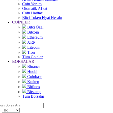
Coin Yorum
Otomatik Al sat
Coin Haritası
Bitci Token Fiyat Hesabı
COİNLER
Bitci Özel
Bitcoin
Ethereum
XRP
Litecoin
Tron
Tüm Coinler
BORSALAR
Binance
Huobi
Coinbase
Kraken
Bitfinex
Bitstamp
Tüm Borsalar