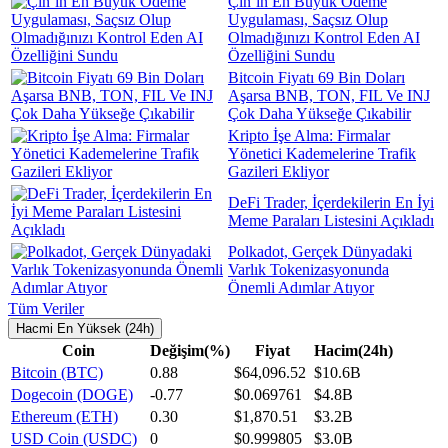
Çin`in En Büyük Ödeme
Uygulaması, Saçsız Olup
Olmadığınızı Kontrol Eden AI
Özelliğini Sundu
Bitcoin Fiyatı 69 Bin Doları
Aşarsa BNB, TON, FIL Ve INJ
Çok Daha Yükseğe Çıkabilir
Kripto İşe Alma: Firmalar
Yönetici Kademelerine Trafik
Gazileri Ekliyor
DeFi Trader, İçerdekilerin En İyi
Meme Paraları Listesini Açıkladı
Polkadot, Gerçek Dünyadaki
Varlık Tokenizasyonunda
Önemli Adımlar Atıyor
Tüm Veriler
Hacmi En Yüksek (24h)
Coin
Değişim(%)
Fiyat
Hacim(24h)
Bitcoin (BTC)
0.88
$64,096.52
$10.6B
Dogecoin (DOGE)
-0.77
$0.069761
$4.8B
Ethereum (ETH)
0.30
$1,870.51
$3.2B
USD Coin (USDC)
0
$0.999805
$3.0B