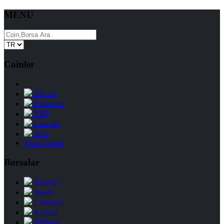
MENU
Coinler
Bitcoin
Ethereum
XRP
Litecoin
Tron
Tüm Coinler
Borsalar
Binance
Huobi
Coinbase
Kraken
Bitfinex