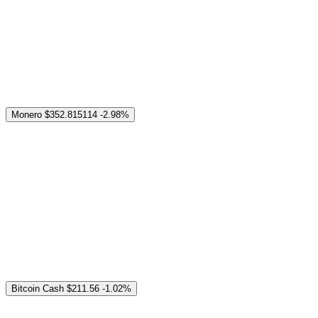
Monero
$352.815114
-2.98%
Bitcoin Cash
$211.56
-1.02%