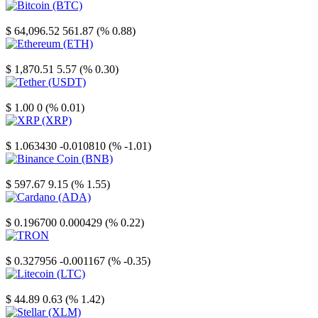
Bitcoin
$ 64,096.52
561.87 (% 0.88)
Ethereum
$ 1,870.51
5.57 (% 0.30)
Tether
$ 1.00
0 (% 0.01)
XRP
$ 1.063430
-0.010810 (% -1.01)
Binance Coin
$ 597.67
9.15 (% 1.55)
Cardano
$ 0.196700
0.000429 (% 0.22)
TRON
$ 0.327956
-0.001167 (% -0.35)
Litecoin
$ 44.89
0.63 (% 1.42)