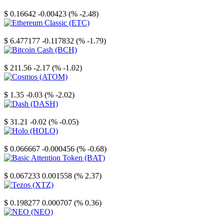
Stellar
$ 0.16642
-0.00423 (% -2.48)
Ethereum Classic
$ 6.477177
-0.117832 (% -1.79)
Bitcoin Cash
$ 211.56
-2.17 (% -1.02)
Cosmos
$ 1.35
-0.03 (% -2.02)
Dash
$ 31.21
-0.02 (% -0.05)
Holo
$ 0.066667
-0.000456 (% -0.68)
Basic Attention Token
$ 0.067233
0.001558 (% 2.37)
Tezos
$ 0.198277
0.000707 (% 0.36)
NEO