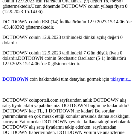
coinin 12.9.2023 için Hareketli Ortalaması (9) değeri 16,766667
göstermektedir.Uzun dönemde DOTDOWN coinin yılbaşı fiyatı 0
(12.9.2023 15:14:06).
DOTDOWN coinin RSI (14) İndikatörünün 12.9.2023 15:14:06 `de
-63,480392 göstermektedir.
DOTDOWN coinin 12.9.2023 tarihindeki dünkü açılış değeri 0
dolardır.
DOTDOWN coinin 12.9.2023 tarihindeki 7 Gün düşük fiyatı 0
dolardır.DOTDOWN coinin Stochastic Oscilator (5-1) İndikatörü
12.9.2023 15:14:06 `de 0 göstermektedir.
DOTDOWN
coin hakkındaki tüm detayları görmek için
tıklayınız...
DOTDOWN coinportali.com sayfasından anlık DOTDOWN alış
satış fiyatı takibi yapabilirsiniz. DOTDOWN bugün ne kadar oldu?
DOTDOWN kaç TL, 1 DOTDOWN ne kadar? Bu sorular
yatırımcıların en çok merak ettiği konular arasında daima sıcaklığını
koruyor. Yatırımcılar DOTDOWN çevirici kullanarak güncel olarak
DOTDOWN alış satış fiyatlarını takip ederken, sayfamızdan
DOTDOWN haberlerinden, DOTDOWN yorum ve analizlerine