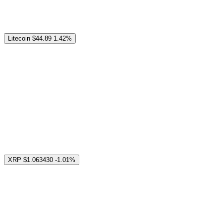
Litecoin
$44.89
1.42%
XRP
$1.063430
-1.01%