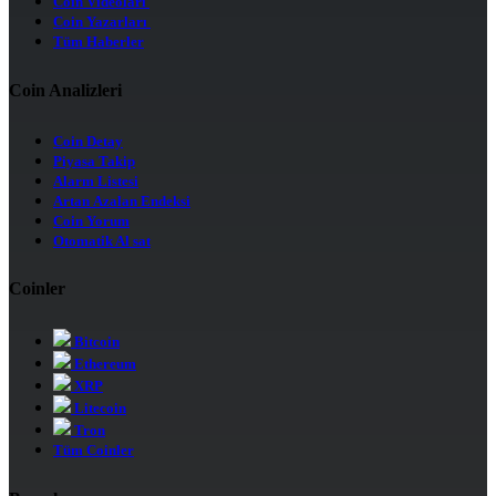
Coin Videoları
Coin Yazarları
Tüm Haberler
Coin Analizleri
Coin Detay
Piyasa Takip
Alarm Listesi
Artan Azalan Endeksi
Coin Yorum
Otomatik Al sat
Coinler
Bitcoin
Ethereum
XRP
Litecoin
Tron
Tüm Coinler