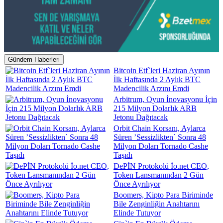
Gündem Haberleri
Bitcoin Etf`leri Haziran Ayının
İlk Haftasında 2 Aylık BTC
Madencilik Arzını Emdi
Arbitrum, Oyun İnovasyonu İçin
215 Milyon Dolarlık ARB
Jetonu Dağıtacak
Orbit Chain Korsanı, Aylarca
Süren ’Sessizlikten` Sonra 48
Milyon Doları Tornado Cashe
Taşıdı
DePİN Protokolü İo.net CEO,
Token Lansmanından 2 Gün
Önce Ayrılıyor
Boomers, Kipto Para Biriminde
Bile Zenginliğin Anahtarını
Elinde Tutuyor