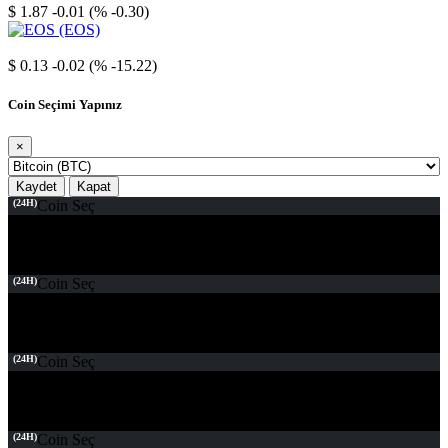
$ 1.87
-0.01 (% -0.30)
EOS
$ 0.13
-0.02 (% -15.22)
Coin Seçimi Yapınız
×
Kaydet
Kapat
(24H)
Coin Seç
(24H)
Coin Seç
(24H)
Coin Seç
(24H)
Coin Seç