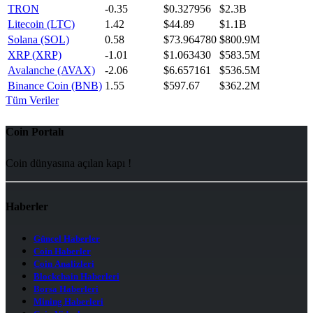
TRON
-0.35
$0.327956
$2.3B
Litecoin (LTC)
1.42
$44.89
$1.1B
Solana (SOL)
0.58
$73.964780
$800.9M
XRP (XRP)
-1.01
$1.063430
$583.5M
Avalanche (AVAX)
-2.06
$6.657161
$536.5M
Binance Coin (BNB)
1.55
$597.67
$362.2M
Tüm Veriler
Coin Portalı
Coin dünyasına açılan kapı !
Haberler
Güncel Haberler
Coin Haberler
Coin Analizleri
Blockchain Haberleri
Borsa Haberleri
Mining Haberleri