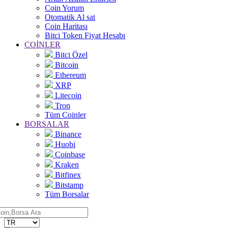
Coin Yorum
Otomatik Al sat
Coin Haritası
Bitci Token Fiyat Hesabı
COİNLER
Bitci Özel
Bitcoin
Ethereum
XRP
Litecoin
Tron
Tüm Coinler
BORSALAR
Binance
Huobi
Coinbase
Kraken
Bitfinex
Bitstamp
Tüm Borsalar