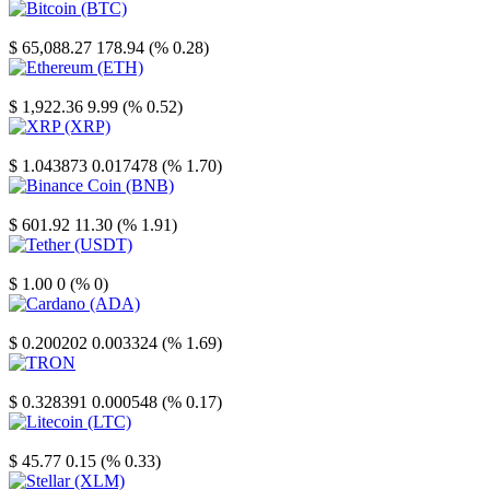
Bitcoin
$ 65,088.27
178.94 (% 0.28)
Ethereum
$ 1,922.36
9.99 (% 0.52)
XRP
$ 1.043873
0.017478 (% 1.70)
Binance Coin
$ 601.92
11.30 (% 1.91)
Tether
$ 1.00
0 (% 0)
Cardano
$ 0.200202
0.003324 (% 1.69)
TRON
$ 0.328391
0.000548 (% 0.17)
Litecoin
$ 45.77
0.15 (% 0.33)