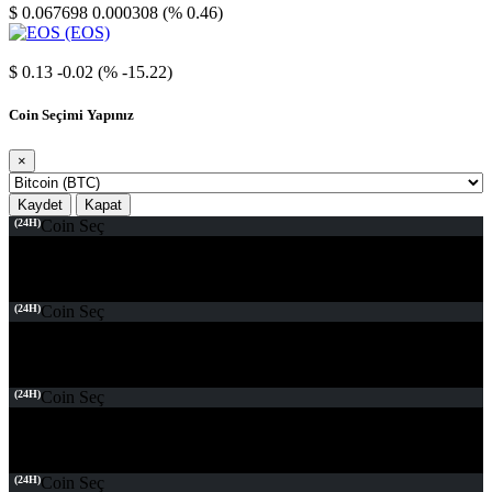
$ 0.067698
0.000308 (% 0.46)
EOS
$ 0.13
-0.02 (% -15.22)
Coin Seçimi Yapınız
×
Kaydet
Kapat
(24H)
Coin Seç
(24H)
Coin Seç
(24H)
Coin Seç
(24H)
Coin Seç