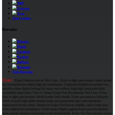
XRP
Litecoin
Tron
Tüm Coinler
Borsalar
Binance
Huobi
Coinbase
Kraken
Bitfinex
Bitstamp
Tüm Borsalar
Uyarı :
Kripto Paraların mevcut Türk Lirası , Dolar ve diğer para birimleri olarak kurları
site ziyaretçilerimize sadece bilgi için sunulmuştur. Coinportali doğabilecek zararlar veya
spekülasyonlara ilişkin herhangi bir kayıp veya verilerin doğruluğu konusunda hiçbir
sorumluluk kabul etmez. Türk ve Yabancı Kripto Para Borsalarında Türk Lirası, Dolar ,
Euro ve diğer para birimleri olarak fiyatları farklı olabilir. Kripto para piyasası hakkında
yeterli seviyede bilgi sahibi olmadan kripto para piyasasında alım satım işlemlerini
yapmamanızı tavsiye ederiz. Sitemiz bir Kripto Para Borsası değildir, sadece kripto para
kurları değerlerini sunmaktayız. Verilen tanıtıcı bilgiler ışığında kripto para borsalarında
işlem yapmak tamamen ziyaretçinin kendi inisiatifindedir. Kripto Para Borsalarında yatırım