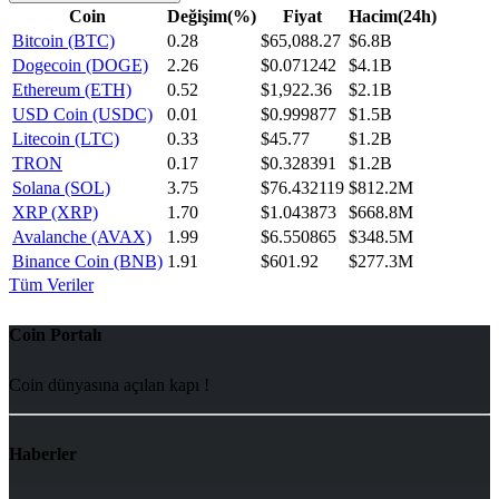
Coin
Değişim(%)
Fiyat
Hacim(24h)
Bitcoin (BTC)
0.28
$65,088.27
$6.8B
Dogecoin (DOGE)
2.26
$0.071242
$4.1B
Ethereum (ETH)
0.52
$1,922.36
$2.1B
USD Coin (USDC)
0.01
$0.999877
$1.5B
Litecoin (LTC)
0.33
$45.77
$1.2B
TRON
0.17
$0.328391
$1.2B
Solana (SOL)
3.75
$76.432119
$812.2M
XRP (XRP)
1.70
$1.043873
$668.8M
Avalanche (AVAX)
1.99
$6.550865
$348.5M
Binance Coin (BNB)
1.91
$601.92
$277.3M
Tüm Veriler
Coin Portalı
Coin dünyasına açılan kapı !
Haberler