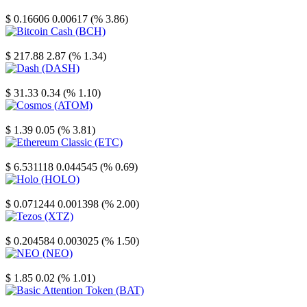
Stellar
$ 0.16606
0.00617 (% 3.86)
Bitcoin Cash
$ 217.88
2.87 (% 1.34)
Dash
$ 31.33
0.34 (% 1.10)
Cosmos
$ 1.39
0.05 (% 3.81)
Ethereum Classic
$ 6.531118
0.044545 (% 0.69)
Holo
$ 0.071244
0.001398 (% 2.00)
Tezos
$ 0.204584
0.003025 (% 1.50)
NEO
$ 1.85
0.02 (% 1.01)
Basic Attention Token