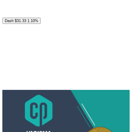
Dash
$31.33
1.10%