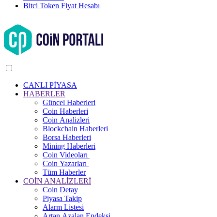
Bitci Token Fiyat Hesabı
CANLI PİYASA
HABERLER
Güncel Haberleri
Coin Haberleri
Coin Analizleri
Blockchain Haberleri
Borsa Haberleri
Mining Haberleri
Coin Videoları
Coin Yazarları
Tüm Haberler
COİN ANALİZLERİ
Coin Detay
Piyasa Takip
Alarm Listesi
Artan Azalan Endeksi