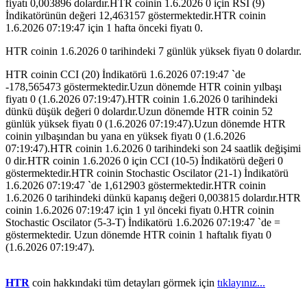
fiyatı 0,003896 dolardır.HTR coinin 1.6.2026 0 için RSI (9)
İndikatörünün değeri 12,463157 göstermektedir.HTR coinin
1.6.2026 07:19:47 için 1 hafta önceki fiyatı 0.
HTR coinin 1.6.2026 0 tarihindeki 7 günlük yüksek fiyatı 0 dolardır.
HTR coinin CCI (20) İndikatörü 1.6.2026 07:19:47 `de
-178,565473 göstermektedir.Uzun dönemde HTR coinin yılbaşı
fiyatı 0 (1.6.2026 07:19:47).HTR coinin 1.6.2026 0 tarihindeki
dünkü düşük değeri 0 dolardır.Uzun dönemde HTR coinin 52
günlük yüksek fiyatı 0 (1.6.2026 07:19:47).Uzun dönemde HTR
coinin yılbaşından bu yana en yüksek fiyatı 0 (1.6.2026
07:19:47).HTR coinin 1.6.2026 0 tarihindeki son 24 saatlik değişimi
0 dir.HTR coinin 1.6.2026 0 için CCI (10-5) İndikatörü değeri 0
göstermektedir.HTR coinin Stochastic Oscilator (21-1) İndikatörü
1.6.2026 07:19:47 `de 1,612903 göstermektedir.HTR coinin
1.6.2026 0 tarihindeki dünkü kapanış değeri 0,003815 dolardır.HTR
coinin 1.6.2026 07:19:47 için 1 yıl önceki fiyatı 0.HTR coinin
Stochastic Oscilator (5-3-T) İndikatörü 1.6.2026 07:19:47 `de =
göstermektedir. Uzun dönemde HTR coinin 1 haftalık fiyatı 0
(1.6.2026 07:19:47).
HTR
coin hakkındaki tüm detayları görmek için
tıklayınız...