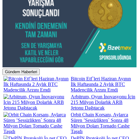
Gündem Haberleri
Bitcoin Etf`leri Haziran Ayının
İlk Haftasında 2 Aylık BTC
Madencilik Arzını Emdi
Arbitrum, Oyun İnovasyonu İçin
215 Milyon Dolarlık ARB
Jetonu Dağıtacak
Orbit Chain Korsanı, Aylarca
Süren ’Sessizlikten` Sonra 48
Milyon Doları Tornado Cashe
Taşıdı
DePİN Protokolü İo.net CEO,