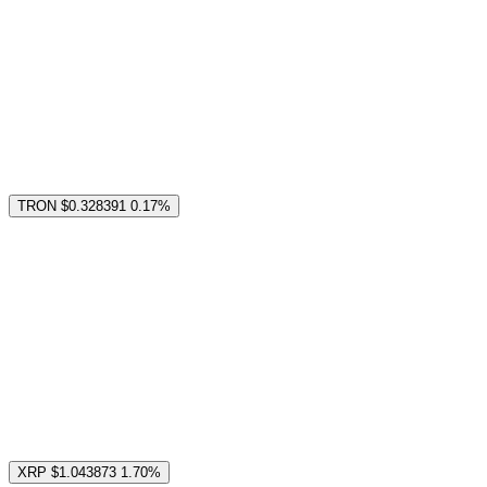
TRON
$0.328391
0.17%
XRP
$1.043873
1.70%