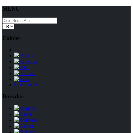
MENU
Coinler
Bitcoin
Ethereum
XRP
Litecoin
Tron
Tüm Coinler
Borsalar
Binance
Huobi
Coinbase
Kraken
Bitfinex