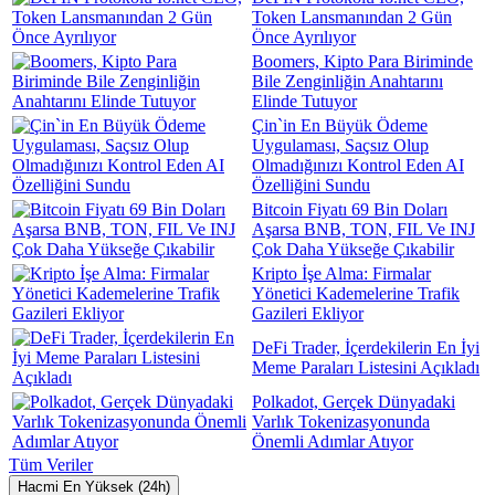
Token Lansmanından 2 Gün
Önce Ayrılıyor
Boomers, Kipto Para Biriminde
Bile Zenginliğin Anahtarını
Elinde Tutuyor
Çin`in En Büyük Ödeme
Uygulaması, Saçsız Olup
Olmadığınızı Kontrol Eden AI
Özelliğini Sundu
Bitcoin Fiyatı 69 Bin Doları
Aşarsa BNB, TON, FIL Ve INJ
Çok Daha Yükseğe Çıkabilir
Kripto İşe Alma: Firmalar
Yönetici Kademelerine Trafik
Gazileri Ekliyor
DeFi Trader, İçerdekilerin En İyi
Meme Paraları Listesini Açıkladı
Polkadot, Gerçek Dünyadaki
Varlık Tokenizasyonunda
Önemli Adımlar Atıyor
Tüm Veriler
Hacmi En Yüksek (24h)