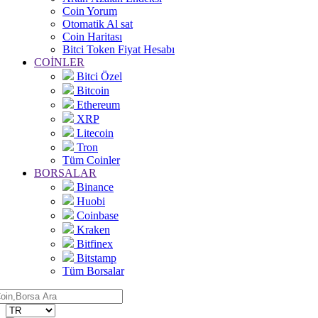
Coin Yorum
Otomatik Al sat
Coin Haritası
Bitci Token Fiyat Hesabı
COİNLER
Bitci Özel
Bitcoin
Ethereum
XRP
Litecoin
Tron
Tüm Coinler
BORSALAR
Binance
Huobi
Coinbase
Kraken
Bitfinex
Bitstamp
Tüm Borsalar