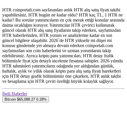
HTR coinportali.com sayfasından anlık HTR alış satış fiyatı takibi
yapabilirsiniz. HTR bugün ne kadar oldu? HTR kaç TL, 1 HTR ne
kadar? Bu sorular yatırımcıların en çok merak ettiği konular arasında
daima sıcaklığını koruyor. Yatırımcılar HTR çevirici kullanarak
güncel olarak HTR alış satış fiyatlarını takip ederken, sayfamızdan
HTR haberlerinden, HTR yorum ve analizlerine kadar en son
güncel bilgilere ulaşabilir. 2026`de HTR yükselir mi düşer mi
konusu gündemde yer almaya devam ederken coinportali.com
sayfamızdan son coin haberlerini ve uzman yorumlarını takip
edebilirsiniz. Ayrıca kripto para yatırımcıları, HTR detay frafik
bölümüyle fiyat için detaylı inceleme fırsatına sahipler. 2026 yılında
HTR tahminleri yatırımcıların odağında yer aldığından günlük,
haftalık, aylık ve yıllık olarak kripto para alış satış fiyatı hareketleri
için HTR detay grafik bölümümüz öne çıkarken, HTR anlık takibi
ve hesaplama için HTR çeviri özelliği büyük kolaylık sağlıyor.
İlgili Haberler
Bitcoin
$65,088.27
0.28%