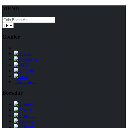
MENU
Coinler
Bitcoin
Ethereum
XRP
Litecoin
Tron
Tüm Coinler
Borsalar
Binance
Huobi
Coinbase
Kraken
Bitfinex