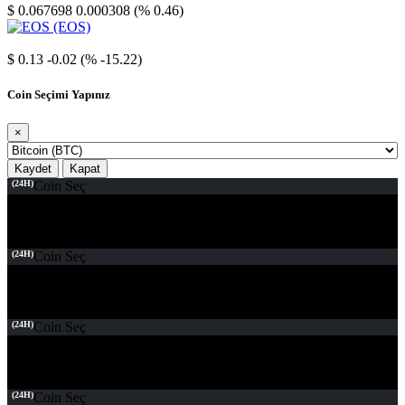
$ 0.067698
0.000308 (% 0.46)
EOS
$ 0.13
-0.02 (% -15.22)
Coin Seçimi Yapınız
×
Kaydet
Kapat
(24H)
Coin Seç
(24H)
Coin Seç
(24H)
Coin Seç
(24H)
Coin Seç