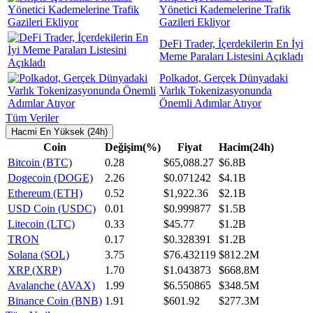
Yönetici Kademelerine Trafik
Gazileri Ekliyor
DeFi Trader, İçerdekilerin En İyi
Meme Paraları Listesini Açıkladı
Polkadot, Gerçek Dünyadaki
Varlık Tokenizasyonunda
Önemli Adımlar Atıyor
Tüm Veriler
Hacmi En Yüksek (24h)
Coin
Değişim(%)
Fiyat
Hacim(24h)
Bitcoin (BTC)
0.28
$65,088.27
$6.8B
Dogecoin (DOGE)
2.26
$0.071242
$4.1B
Ethereum (ETH)
0.52
$1,922.36
$2.1B
USD Coin (USDC)
0.01
$0.999877
$1.5B
Litecoin (LTC)
0.33
$45.77
$1.2B
TRON
0.17
$0.328391
$1.2B
Solana (SOL)
3.75
$76.432119
$812.2M
XRP (XRP)
1.70
$1.043873
$668.8M
Avalanche (AVAX)
1.99
$6.550865
$348.5M
Binance Coin (BNB)
1.91
$601.92
$277.3M