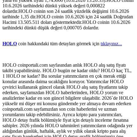
yana en yüksek fiyatı 1,745000 (10.6.2026 13:20:33).HOLO coinin
10.6.2026 tarihindeki dünkü yüksek değeri 0,000822
dolardır.HOLO coinin son 24 saatlik yüzdelik değişimi 10.6.2026
tarihinde 1,35 dir.HOLO coinin 10.6.2026 için 24 saatlik Doğrudan
Hacimi 13.505.511 doları göstermektedir.HOLO coinin 10.6.2026
tarihindeki dünkü düşük değeri 0,000705 dolardır.
HOLO
coin hakkındaki tüm detayları görmek için
tıklayınız...
HOLO coinportali.com sayfasından anlık HOLO alış satış fiyatı
takibi yapabilirsiniz. HOLO bugün ne kadar oldu? HOLO kaç TL,
1 HOLO ne kadar? Bu sorular yatırımcıların en çok merak ettiği
konular arasında daima sıcaklığını koruyor. Yatırımcılar HOLO
çevirici kullanarak güncel olarak HOLO alış satış fiyatlarını takip
ederken, sayfamızdan HOLO haberlerinden, HOLO yorum ve
analizlerine kadar en son güncel bilgilere ulaşabilir. 2026`de HOLO
yükselir mi düşer mi konusu gündemde yer almaya devam ederken
coinportali.com sayfamızdan son coin haberlerini ve uzman
yorumlarını takip edebilirsiniz. Ayrıca kripto para yatırımcıları,
HOLO detay frafik bölümüyle fiyat için detaylı inceleme fırsatına
sahipler. 2026 yılında HOLO tahminleri yatırımcıların odağında yer
aldığından günlük, haftalık, aylık ve yıllık olarak kripto para alış
satış fiyatı hareketleri için HOLO detay grafik bölümümüz öne