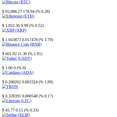
Bitcoin
$ 65,088.27
178.94 (% 0.28)
Ethereum
$ 1,922.36
9.99 (% 0.52)
XRP
$ 1.043873
0.017478 (% 1.70)
Binance Coin
$ 601.92
11.30 (% 1.91)
Tether
$ 1.00
0 (% 0)
Cardano
$ 0.200202
0.003324 (% 1.69)
TRON
$ 0.328391
0.000548 (% 0.17)
Litecoin
$ 45.77
0.15 (% 0.33)