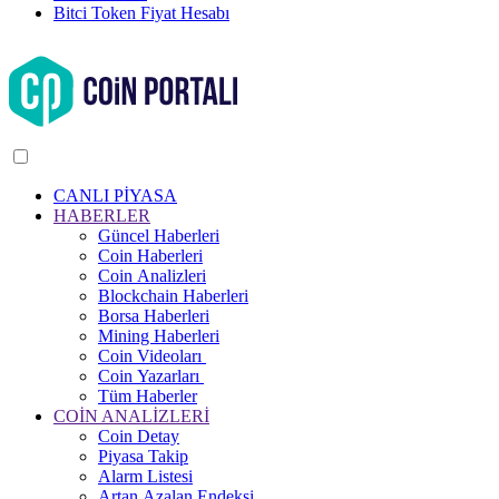
Bitci Token Fiyat Hesabı
CANLI PİYASA
HABERLER
Güncel Haberleri
Coin Haberleri
Coin Analizleri
Blockchain Haberleri
Borsa Haberleri
Mining Haberleri
Coin Videoları
Coin Yazarları
Tüm Haberler
COİN ANALİZLERİ
Coin Detay
Piyasa Takip
Alarm Listesi
Artan Azalan Endeksi