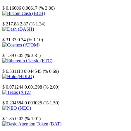
Stellar
$ 0.16606
0.00617 (% 3.86)
Bitcoin Cash
$ 217.88
2.87 (% 1.34)
Dash
$ 31.33
0.34 (% 1.10)
Cosmos
$ 1.39
0.05 (% 3.81)
Ethereum Classic
$ 6.531118
0.044545 (% 0.69)
Holo
$ 0.071244
0.001398 (% 2.00)
Tezos
$ 0.204584
0.003025 (% 1.50)
NEO
$ 1.85
0.02 (% 1.01)
Basic Attention Token