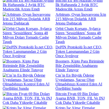
Bitcoin Etf`leri Haziran Ayının
İlk Haftasında 2 Aylık BTC
Madencilik Arzını Emdi
Arbitrum, Oyun İnovasyonu İçin
215 Milyon Dolarlık ARB
Jetonu Dağıtacak
Orbit Chain Korsanı, Aylarca
Süren ’Sessizlikten` Sonra 48
Milyon Doları Tornado Cashe
Taşıdı
DePİN Protokolü İo.net CEO,
Token Lansmanından 2 Gün
Önce Ayrılıyor
Boomers, Kipto Para Biriminde
Bile Zenginliğin Anahtarını
Elinde Tutuyor
Çin`in En Büyük Ödeme
Uygulaması, Saçsız Olup
Olmadığınızı Kontrol Eden AI
Özelliğini Sundu
Bitcoin Fiyatı 69 Bin Doları
Aşarsa BNB, TON, FIL Ve INJ
Çok Daha Yükseğe Çıkabilir
Kripto İşe Alma: Firmalar