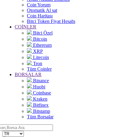
Coin Yorum
Otomatik Al sat
Coin Haritası
Bitci Token Fiyat Hesabı
COİNLER
Bitci Özel
Bitcoin
Ethereum
XRP
Litecoin
Tron
Tüm Coinler
BORSALAR
Binance
Huobi
Coinbase
Kraken
Bitfinex
Bitstamp
Tüm Borsalar