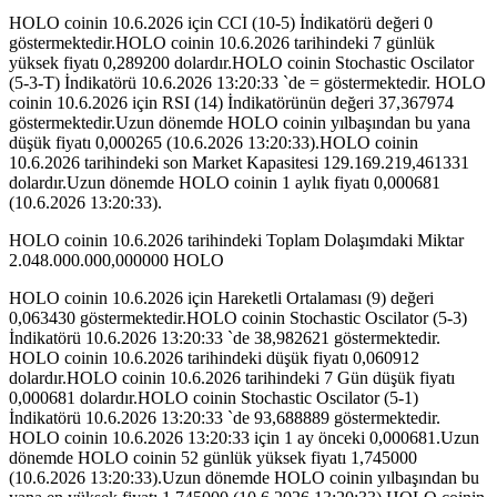
HOLO coinin 10.6.2026 için CCI (10-5) İndikatörü değeri 0
göstermektedir.HOLO coinin 10.6.2026 tarihindeki 7 günlük
yüksek fiyatı 0,289200 dolardır.HOLO coinin Stochastic Oscilator
(5-3-T) İndikatörü 10.6.2026 13:20:33 `de = göstermektedir. HOLO
coinin 10.6.2026 için RSI (14) İndikatörünün değeri 37,367974
göstermektedir.Uzun dönemde HOLO coinin yılbaşından bu yana
düşük fiyatı 0,000265 (10.6.2026 13:20:33).HOLO coinin
10.6.2026 tarihindeki son Market Kapasitesi 129.169.219,461331
dolardır.Uzun dönemde HOLO coinin 1 aylık fiyatı 0,000681
(10.6.2026 13:20:33).
HOLO coinin 10.6.2026 tarihindeki Toplam Dolaşımdaki Miktar
2.048.000.000,000000 HOLO
HOLO coinin 10.6.2026 için Hareketli Ortalaması (9) değeri
0,063430 göstermektedir.HOLO coinin Stochastic Oscilator (5-3)
İndikatörü 10.6.2026 13:20:33 `de 38,982621 göstermektedir.
HOLO coinin 10.6.2026 tarihindeki düşük fiyatı 0,060912
dolardır.HOLO coinin 10.6.2026 tarihindeki 7 Gün düşük fiyatı
0,000681 dolardır.HOLO coinin Stochastic Oscilator (5-1)
İndikatörü 10.6.2026 13:20:33 `de 93,688889 göstermektedir.
HOLO coinin 10.6.2026 13:20:33 için 1 ay önceki 0,000681.Uzun
dönemde HOLO coinin 52 günlük yüksek fiyatı 1,745000
(10.6.2026 13:20:33).Uzun dönemde HOLO coinin yılbaşından bu