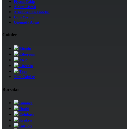
Piyasa Takip
Alarm Listesi
Artan Azalan Endeksi
Coin Yorum
Otomatik Al sat
Coinler
Bitcoin
Ethereum
XRP
Litecoin
Tron
Tüm Coinler
Borsalar
Binance
Huobi
Coinbase
Kraken
Bitfinex