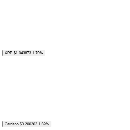
XRP
$1.043873
1.70%
Cardano
$0.200202
1.69%