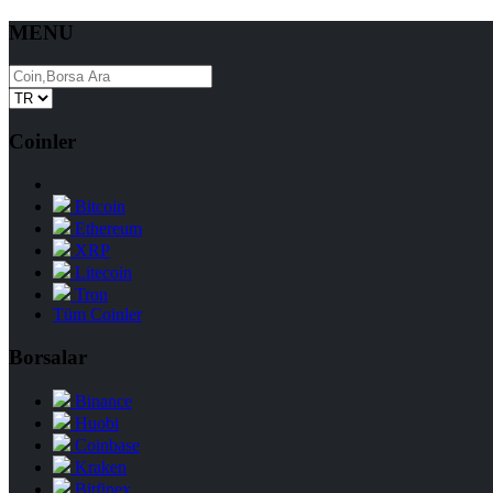
MENU
Coinler
Bitcoin
Ethereum
XRP
Litecoin
Tron
Tüm Coinler
Borsalar
Binance
Huobi
Coinbase
Kraken
Bitfinex