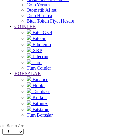
Coin Yorum
Otomatik Al sat
Coin Haritası
Bitci Token Fiyat Hesabı
COİNLER
Bitci Özel
Bitcoin
Ethereum
XRP
Litecoin
Tron
Tüm Coinler
BORSALAR
Binance
Huobi
Coinbase
Kraken
Bitfinex
Bitstamp
Tüm Borsalar