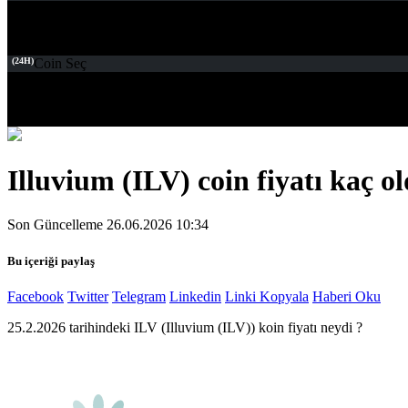
(24H)
Coin Seç
Illuvium (ILV) coin fiyatı kaç o
Son Güncelleme 26.06.2026 10:34
Bu içeriği paylaş
Facebook
Twitter
Telegram
Linkedin
Linki Kopyala
Haberi Oku
25.2.2026 tarihindeki ILV (Illuvium (ILV)) koin fiyatı neydi ?