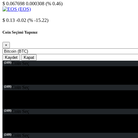
$ 0.067698
0.000308 (% 0.46)
EOS
$ 0.13
-0.02 (% -15.22)
Coin Seçimi Yapınız
×
Kaydet
Kapat
(24H)
Coin Seç
(24H)
Coin Seç
(24H)
Coin Seç
(24H)
Coin Seç