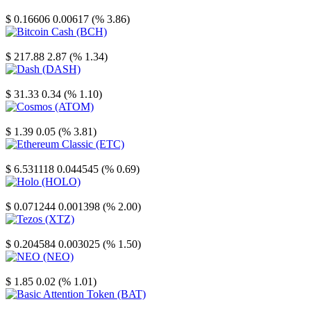
Stellar
$ 0.16606
0.00617 (% 3.86)
Bitcoin Cash
$ 217.88
2.87 (% 1.34)
Dash
$ 31.33
0.34 (% 1.10)
Cosmos
$ 1.39
0.05 (% 3.81)
Ethereum Classic
$ 6.531118
0.044545 (% 0.69)
Holo
$ 0.071244
0.001398 (% 2.00)
Tezos
$ 0.204584
0.003025 (% 1.50)
NEO
$ 1.85
0.02 (% 1.01)
Basic Attention Token