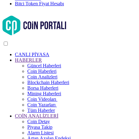
Bitci Token Fiyat Hesabı
CANLI PİYASA
HABERLER
Güncel Haberleri
Coin Haberleri
Coin Analizleri
Blockchain Haberleri
Borsa Haberleri
Mining Haberleri
Coin Videoları
Coin Yazarları
Tüm Haberler
COİN ANALİZLERİ
Coin Detay
Piyasa Takip
Alarm Listesi
Artan Azalan Endeksi