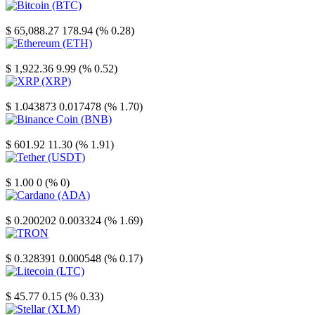
Bitcoin
$ 65,088.27
178.94 (% 0.28)
Ethereum
$ 1,922.36
9.99 (% 0.52)
XRP
$ 1.043873
0.017478 (% 1.70)
Binance Coin
$ 601.92
11.30 (% 1.91)
Tether
$ 1.00
0 (% 0)
Cardano
$ 0.200202
0.003324 (% 1.69)
TRON
$ 0.328391
0.000548 (% 0.17)
Litecoin
$ 45.77
0.15 (% 0.33)