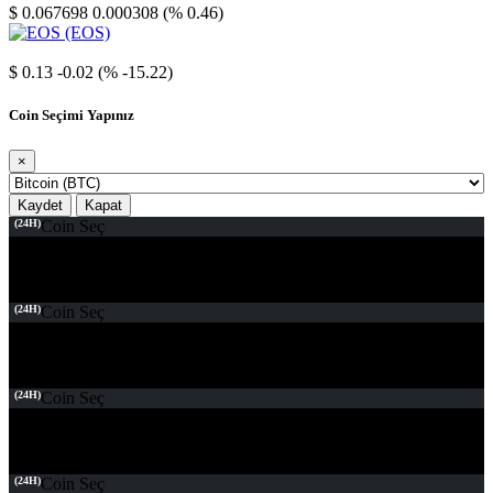
$ 0.067698
0.000308 (% 0.46)
EOS
$ 0.13
-0.02 (% -15.22)
Coin Seçimi Yapınız
×
Kaydet
Kapat
(24H)
Coin Seç
(24H)
Coin Seç
(24H)
Coin Seç
(24H)
Coin Seç