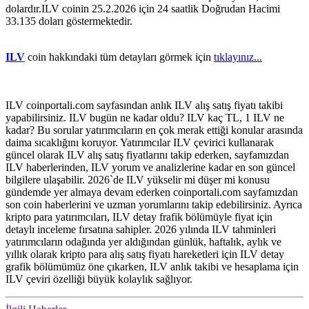
dolardır.ILV coinin 25.2.2026 için 24 saatlik Doğrudan Hacimi
33.135 doları göstermektedir.
ILV
coin hakkındaki tüm detayları görmek için
tıklayınız...
ILV coinportali.com sayfasından anlık ILV alış satış fiyatı takibi
yapabilirsiniz. ILV bugün ne kadar oldu? ILV kaç TL, 1 ILV ne
kadar? Bu sorular yatırımcıların en çok merak ettiği konular arasında
daima sıcaklığını koruyor. Yatırımcılar ILV çevirici kullanarak
güncel olarak ILV alış satış fiyatlarını takip ederken, sayfamızdan
ILV haberlerinden, ILV yorum ve analizlerine kadar en son güncel
bilgilere ulaşabilir. 2026`de ILV yükselir mi düşer mi konusu
gündemde yer almaya devam ederken coinportali.com sayfamızdan
son coin haberlerini ve uzman yorumlarını takip edebilirsiniz. Ayrıca
kripto para yatırımcıları, ILV detay frafik bölümüyle fiyat için
detaylı inceleme fırsatına sahipler. 2026 yılında ILV tahminleri
yatırımcıların odağında yer aldığından günlük, haftalık, aylık ve
yıllık olarak kripto para alış satış fiyatı hareketleri için ILV detay
grafik bölümümüz öne çıkarken, ILV anlık takibi ve hesaplama için
ILV çeviri özelliği büyük kolaylık sağlıyor.