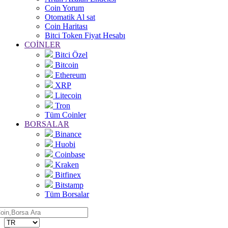
Coin Yorum
Otomatik Al sat
Coin Haritası
Bitci Token Fiyat Hesabı
COİNLER
Bitci Özel
Bitcoin
Ethereum
XRP
Litecoin
Tron
Tüm Coinler
BORSALAR
Binance
Huobi
Coinbase
Kraken
Bitfinex
Bitstamp
Tüm Borsalar