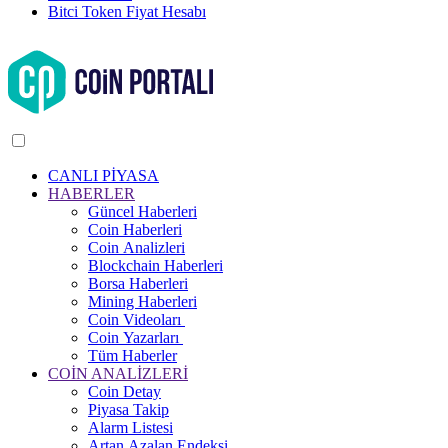
Bitci Token Fiyat Hesabı
CANLI PİYASA
HABERLER
Güncel Haberleri
Coin Haberleri
Coin Analizleri
Blockchain Haberleri
Borsa Haberleri
Mining Haberleri
Coin Videoları
Coin Yazarları
Tüm Haberler
COİN ANALİZLERİ
Coin Detay
Piyasa Takip
Alarm Listesi
Artan Azalan Endeksi