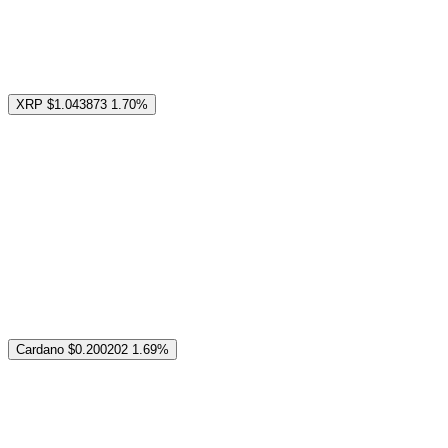
XRP
$1.043873
1.70%
Cardano
$0.200202
1.69%