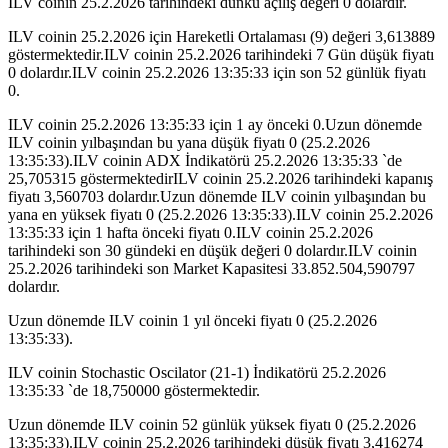
ILV coinin 25.2.2026 tarihindeki dünkü açılış değeri 0 dolardır.
ILV coinin 25.2.2026 için Hareketli Ortalaması (9) değeri 3,613889
göstermektedir.ILV coinin 25.2.2026 tarihindeki 7 Gün düşük fiyatı
0 dolardır.ILV coinin 25.2.2026 13:35:33 için son 52 günlük fiyatı
0.
ILV coinin 25.2.2026 13:35:33 için 1 ay önceki 0.Uzun dönemde
ILV coinin yılbaşından bu yana düşük fiyatı 0 (25.2.2026
13:35:33).ILV coinin ADX İndikatörü 25.2.2026 13:35:33 `de
25,705315 göstermektedirILV coinin 25.2.2026 tarihindeki kapanış
fiyatı 3,560703 dolardır.Uzun dönemde ILV coinin yılbaşından bu
yana en yüksek fiyatı 0 (25.2.2026 13:35:33).ILV coinin 25.2.2026
13:35:33 için 1 hafta önceki fiyatı 0.ILV coinin 25.2.2026
tarihindeki son 30 gündeki en düşük değeri 0 dolardır.ILV coinin
25.2.2026 tarihindeki son Market Kapasitesi 33.852.504,590797
dolardır.
Uzun dönemde ILV coinin 1 yıl önceki fiyatı 0 (25.2.2026
13:35:33).
ILV coinin Stochastic Oscilator (21-1) İndikatörü 25.2.2026
13:35:33 `de 18,750000 göstermektedir.
Uzun dönemde ILV coinin 52 günlük yüksek fiyatı 0 (25.2.2026
13:35:33).ILV coinin 25.2.2026 tarihindeki düşük fiyatı 3,416274