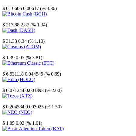
Stellar
$ 0.16606
0.00617 (% 3.86)
Bitcoin Cash
$ 217.88
2.87 (% 1.34)
Dash
$ 31.33
0.34 (% 1.10)
Cosmos
$ 1.39
0.05 (% 3.81)
Ethereum Classic
$ 6.531118
0.044545 (% 0.69)
Holo
$ 0.071244
0.001398 (% 2.00)
Tezos
$ 0.204584
0.003025 (% 1.50)
NEO
$ 1.85
0.02 (% 1.01)
Basic Attention Token