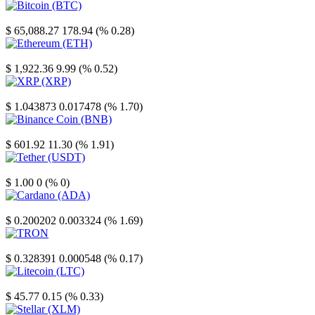
Bitcoin
$ 65,088.27
178.94 (% 0.28)
Ethereum
$ 1,922.36
9.99 (% 0.52)
XRP
$ 1.043873
0.017478 (% 1.70)
Binance Coin
$ 601.92
11.30 (% 1.91)
Tether
$ 1.00
0 (% 0)
Cardano
$ 0.200202
0.003324 (% 1.69)
TRON
$ 0.328391
0.000548 (% 0.17)
Litecoin
$ 45.77
0.15 (% 0.33)