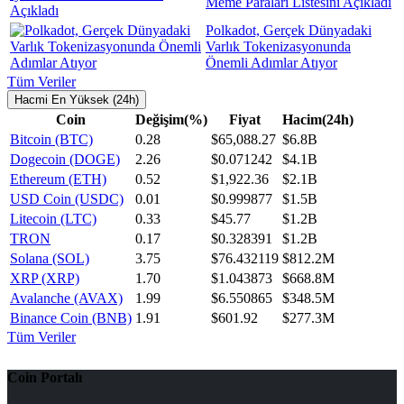
Meme Paraları Listesini Açıkladı
Polkadot, Gerçek Dünyadaki
Varlık Tokenizasyonunda
Önemli Adımlar Atıyor
Tüm Veriler
Hacmi En Yüksek (24h)
Coin
Değişim(%)
Fiyat
Hacim(24h)
Bitcoin (BTC)
0.28
$65,088.27
$6.8B
Dogecoin (DOGE)
2.26
$0.071242
$4.1B
Ethereum (ETH)
0.52
$1,922.36
$2.1B
USD Coin (USDC)
0.01
$0.999877
$1.5B
Litecoin (LTC)
0.33
$45.77
$1.2B
TRON
0.17
$0.328391
$1.2B
Solana (SOL)
3.75
$76.432119
$812.2M
XRP (XRP)
1.70
$1.043873
$668.8M
Avalanche (AVAX)
1.99
$6.550865
$348.5M
Binance Coin (BNB)
1.91
$601.92
$277.3M
Tüm Veriler
Coin Portalı