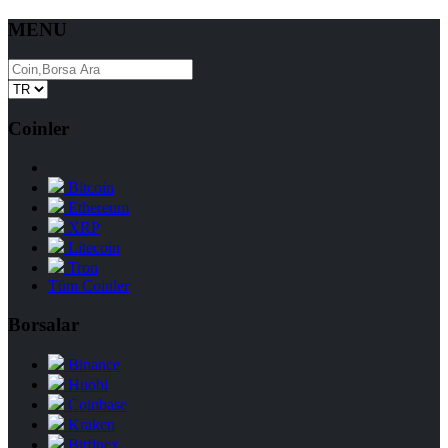
MENU
Coinler
Bitcoin
Ethereum
XRP
Litecoin
Tron
Tüm Coinler
Borsalar
Binance
Huobi
Coinbase
Kraken
Bitfinex