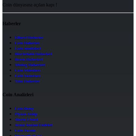
Coin dünyasına açılan kapı !
Haberler
Güncel Haberler
Coin Haberler
Coin Analizleri
Blockchain Haberleri
Borsa Haberleri
Mining Haberleri
Coin Videoları
Coin Yazarları
Tüm Haberler
Coin Analizleri
Coin Detay
Piyasa Takip
Alarm Listesi
Artan Azalan Endeksi
Coin Yorum
Otomatik Al sat