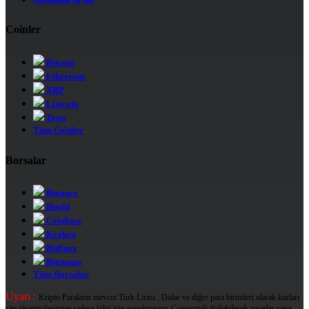
Coinler
Bitcoin
Ethereum
XRP
Litecoin
Tron
Tüm Coinler
Borsalar
Binance
Huobi
Coinbase
Kraken
Bitfinex
Bitstamp
Tüm Borsalar
Uyarı :
Kripto Paraların mevcut Türk Lirası , Dolar ve diğer para birimleri olarak kurları
site ziyaretçilerimize sadece bilgi için sunulmuştur. Coinportali doğabilecek zararlar veya