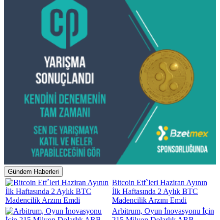
Gündem Haberleri
Bitcoin Etf`leri Haziran Ayının
İlk Haftasında 2 Aylık BTC
Madencilik Arzını Emdi
Arbitrum, Oyun İnovasyonu İçin
215 Milyon Dolarlık ARB