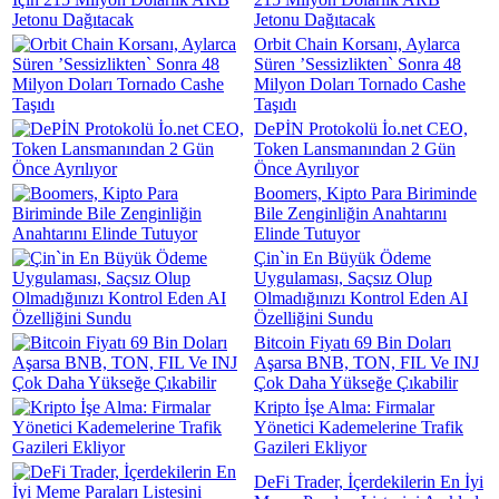
Jetonu Dağıtacak
Orbit Chain Korsanı, Aylarca
Süren ’Sessizlikten` Sonra 48
Milyon Doları Tornado Cashe
Taşıdı
DePİN Protokolü İo.net CEO,
Token Lansmanından 2 Gün
Önce Ayrılıyor
Boomers, Kipto Para Biriminde
Bile Zenginliğin Anahtarını
Elinde Tutuyor
Çin`in En Büyük Ödeme
Uygulaması, Saçsız Olup
Olmadığınızı Kontrol Eden AI
Özelliğini Sundu
Bitcoin Fiyatı 69 Bin Doları
Aşarsa BNB, TON, FIL Ve INJ
Çok Daha Yükseğe Çıkabilir
Kripto İşe Alma: Firmalar
Yönetici Kademelerine Trafik
Gazileri Ekliyor
DeFi Trader, İçerdekilerin En İyi