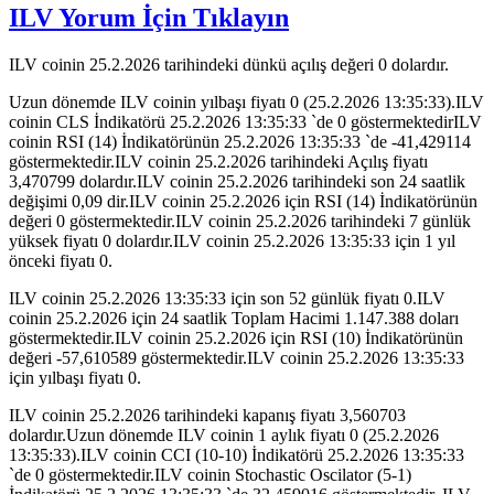
ILV Yorum İçin Tıklayın
ILV coinin 25.2.2026 tarihindeki dünkü açılış değeri 0 dolardır.
Uzun dönemde ILV coinin yılbaşı fiyatı 0 (25.2.2026 13:35:33).ILV
coinin CLS İndikatörü 25.2.2026 13:35:33 `de 0 göstermektedirILV
coinin RSI (14) İndikatörünün 25.2.2026 13:35:33 `de -41,429114
göstermektedir.ILV coinin 25.2.2026 tarihindeki Açılış fiyatı
3,470799 dolardır.ILV coinin 25.2.2026 tarihindeki son 24 saatlik
değişimi 0,09 dir.ILV coinin 25.2.2026 için RSI (14) İndikatörünün
değeri 0 göstermektedir.ILV coinin 25.2.2026 tarihindeki 7 günlük
yüksek fiyatı 0 dolardır.ILV coinin 25.2.2026 13:35:33 için 1 yıl
önceki fiyatı 0.
ILV coinin 25.2.2026 13:35:33 için son 52 günlük fiyatı 0.ILV
coinin 25.2.2026 için 24 saatlik Toplam Hacimi 1.147.388 doları
göstermektedir.ILV coinin 25.2.2026 için RSI (10) İndikatörünün
değeri -57,610589 göstermektedir.ILV coinin 25.2.2026 13:35:33
için yılbaşı fiyatı 0.
ILV coinin 25.2.2026 tarihindeki kapanış fiyatı 3,560703
dolardır.Uzun dönemde ILV coinin 1 aylık fiyatı 0 (25.2.2026
13:35:33).ILV coinin CCI (10-10) İndikatörü 25.2.2026 13:35:33
`de 0 göstermektedir.ILV coinin Stochastic Oscilator (5-1)