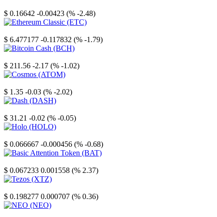
Stellar
$ 0.16642
-0.00423 (% -2.48)
Ethereum Classic
$ 6.477177
-0.117832 (% -1.79)
Bitcoin Cash
$ 211.56
-2.17 (% -1.02)
Cosmos
$ 1.35
-0.03 (% -2.02)
Dash
$ 31.21
-0.02 (% -0.05)
Holo
$ 0.066667
-0.000456 (% -0.68)
Basic Attention Token
$ 0.067233
0.001558 (% 2.37)
Tezos
$ 0.198277
0.000707 (% 0.36)
NEO