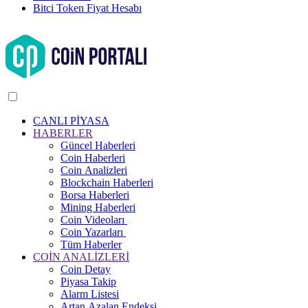
Bitci Token Fiyat Hesabı
CANLI PİYASA
HABERLER
Güncel Haberleri
Coin Haberleri
Coin Analizleri
Blockchain Haberleri
Borsa Haberleri
Mining Haberleri
Coin Videoları
Coin Yazarları
Tüm Haberler
COİN ANALİZLERİ
Coin Detay
Piyasa Takip
Alarm Listesi
Artan Azalan Endeksi