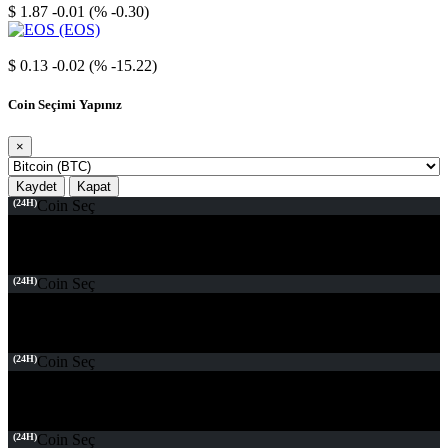
$ 1.87
-0.01 (% -0.30)
EOS
$ 0.13
-0.02 (% -15.22)
Coin Seçimi Yapınız
×
Kaydet
Kapat
(24H)
Coin Seç
(24H)
Coin Seç
(24H)
Coin Seç
(24H)
Coin Seç