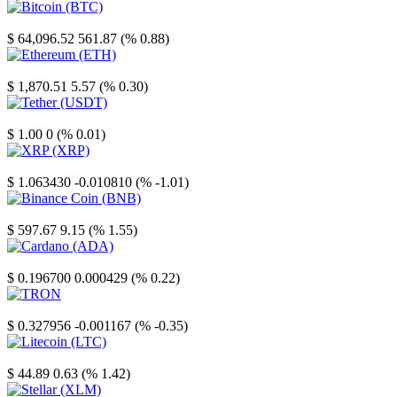
Bitcoin
$ 64,096.52
561.87 (% 0.88)
Ethereum
$ 1,870.51
5.57 (% 0.30)
Tether
$ 1.00
0 (% 0.01)
XRP
$ 1.063430
-0.010810 (% -1.01)
Binance Coin
$ 597.67
9.15 (% 1.55)
Cardano
$ 0.196700
0.000429 (% 0.22)
TRON
$ 0.327956
-0.001167 (% -0.35)
Litecoin
$ 44.89
0.63 (% 1.42)