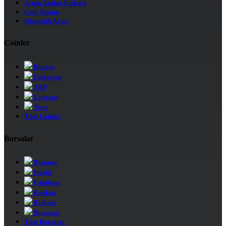
Artan Azalan Endeksi
Coin Yorum
Otomatik Al sat
Coinler
Bitcoin
Ethereum
XRP
Litecoin
Tron
Tüm Coinler
Borsalar
Binance
Huobi
Coinbase
Kraken
Bitfinex
Bitstamp
Tüm Borsalar