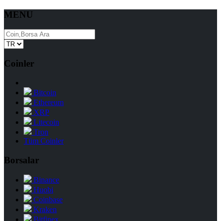
MENU
Coinler
Bitcoin
Ethereum
XRP
Litecoin
Tron
Tüm Coinler
Borsalar
Binance
Huobi
Coinbase
Kraken
Bitfinex