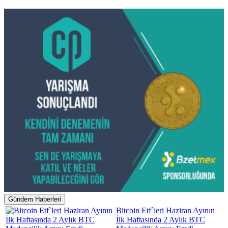
Gündem Haberleri
Bitcoin Etf`leri Haziran Ayının
İlk Haftasında 2 Aylık BTC