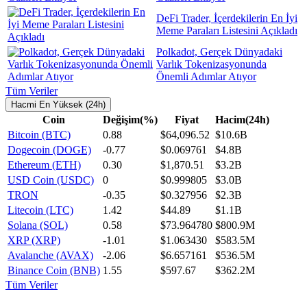
DeFi Trader, İçerdekilerin En İyi
Meme Paraları Listesini Açıkladı
Polkadot, Gerçek Dünyadaki
Varlık Tokenizasyonunda
Önemli Adımlar Atıyor
Tüm Veriler
Hacmi En Yüksek (24h)
Coin
Değişim(%)
Fiyat
Hacim(24h)
Bitcoin (BTC)
0.88
$64,096.52
$10.6B
Dogecoin (DOGE)
-0.77
$0.069761
$4.8B
Ethereum (ETH)
0.30
$1,870.51
$3.2B
USD Coin (USDC)
0
$0.999805
$3.0B
TRON
-0.35
$0.327956
$2.3B
Litecoin (LTC)
1.42
$44.89
$1.1B
Solana (SOL)
0.58
$73.964780
$800.9M
XRP (XRP)
-1.01
$1.063430
$583.5M
Avalanche (AVAX)
-2.06
$6.657161
$536.5M
Binance Coin (BNB)
1.55
$597.67
$362.2M
Tüm Veriler