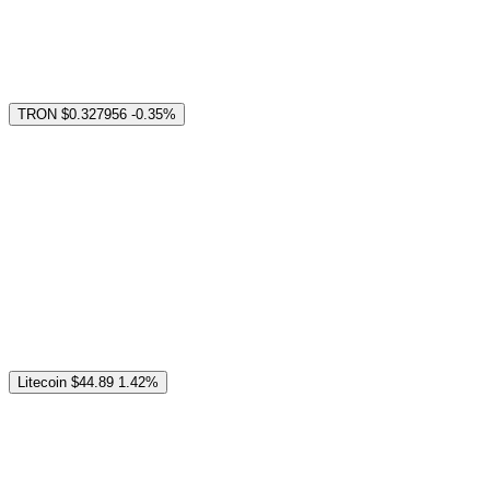
TRON
$0.327956
-0.35%
Litecoin
$44.89
1.42%