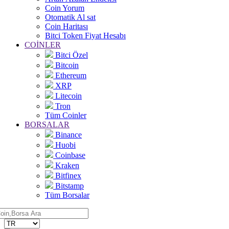
Coin Yorum
Otomatik Al sat
Coin Haritası
Bitci Token Fiyat Hesabı
COİNLER
Bitci Özel
Bitcoin
Ethereum
XRP
Litecoin
Tron
Tüm Coinler
BORSALAR
Binance
Huobi
Coinbase
Kraken
Bitfinex
Bitstamp
Tüm Borsalar