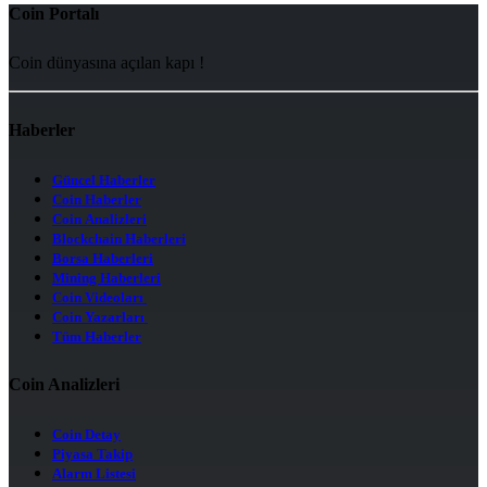
Coin Portalı
Coin dünyasına açılan kapı !
Haberler
Güncel Haberler
Coin Haberler
Coin Analizleri
Blockchain Haberleri
Borsa Haberleri
Mining Haberleri
Coin Videoları
Coin Yazarları
Tüm Haberler
Coin Analizleri
Coin Detay
Piyasa Takip
Alarm Listesi