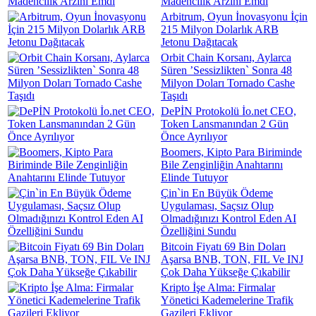
Madencilik Arzını Emdi
Arbitrum, Oyun İnovasyonu İçin
215 Milyon Dolarlık ARB
Jetonu Dağıtacak
Orbit Chain Korsanı, Aylarca
Süren ’Sessizlikten` Sonra 48
Milyon Doları Tornado Cashe
Taşıdı
DePİN Protokolü İo.net CEO,
Token Lansmanından 2 Gün
Önce Ayrılıyor
Boomers, Kipto Para Biriminde
Bile Zenginliğin Anahtarını
Elinde Tutuyor
Çin`in En Büyük Ödeme
Uygulaması, Saçsız Olup
Olmadığınızı Kontrol Eden AI
Özelliğini Sundu
Bitcoin Fiyatı 69 Bin Doları
Aşarsa BNB, TON, FIL Ve INJ
Çok Daha Yükseğe Çıkabilir
Kripto İşe Alma: Firmalar
Yönetici Kademelerine Trafik
Gazileri Ekliyor