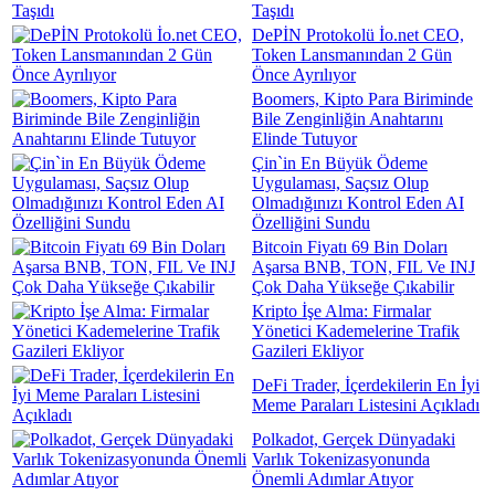
Taşıdı
DePİN Protokolü İo.net CEO,
Token Lansmanından 2 Gün
Önce Ayrılıyor
Boomers, Kipto Para Biriminde
Bile Zenginliğin Anahtarını
Elinde Tutuyor
Çin`in En Büyük Ödeme
Uygulaması, Saçsız Olup
Olmadığınızı Kontrol Eden AI
Özelliğini Sundu
Bitcoin Fiyatı 69 Bin Doları
Aşarsa BNB, TON, FIL Ve INJ
Çok Daha Yükseğe Çıkabilir
Kripto İşe Alma: Firmalar
Yönetici Kademelerine Trafik
Gazileri Ekliyor
DeFi Trader, İçerdekilerin En İyi
Meme Paraları Listesini Açıkladı
Polkadot, Gerçek Dünyadaki
Varlık Tokenizasyonunda
Önemli Adımlar Atıyor