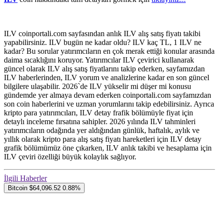
ILV coinportali.com sayfasından anlık ILV alış satış fiyatı takibi
yapabilirsiniz. ILV bugün ne kadar oldu? ILV kaç TL, 1 ILV ne
kadar? Bu sorular yatırımcıların en çok merak ettiği konular arasında
daima sıcaklığını koruyor. Yatırımcılar ILV çevirici kullanarak
güncel olarak ILV alış satış fiyatlarını takip ederken, sayfamızdan
ILV haberlerinden, ILV yorum ve analizlerine kadar en son güncel
bilgilere ulaşabilir. 2026`de ILV yükselir mi düşer mi konusu
gündemde yer almaya devam ederken coinportali.com sayfamızdan
son coin haberlerini ve uzman yorumlarını takip edebilirsiniz. Ayrıca
kripto para yatırımcıları, ILV detay frafik bölümüyle fiyat için
detaylı inceleme fırsatına sahipler. 2026 yılında ILV tahminleri
yatırımcıların odağında yer aldığından günlük, haftalık, aylık ve
yıllık olarak kripto para alış satış fiyatı hareketleri için ILV detay
grafik bölümümüz öne çıkarken, ILV anlık takibi ve hesaplama için
ILV çeviri özelliği büyük kolaylık sağlıyor.
İlgili Haberler
Bitcoin
$64,096.52
0.88%