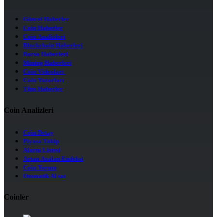
Güncel Haberler
Coin Haberler
Coin Analizleri
Blockchain Haberleri
Borsa Haberleri
Mining Haberleri
Coin Videoları
Coin Yazarları
Tüm Haberler
Coin Analizleri
Coin Detay
Piyasa Takip
Alarm Listesi
Artan Azalan Endeksi
Coin Yorum
Otomatik Al sat
Coinler