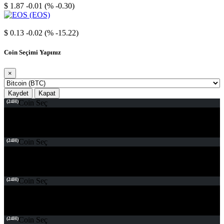
$ 1.87
-0.01 (% -0.30)
EOS
$ 0.13
-0.02 (% -15.22)
Coin Seçimi Yapınız
×
Kaydet
Kapat
(24H)
Coin Seç
(24H)
Coin Seç
(24H)
Coin Seç
(24H)
Coin Seç