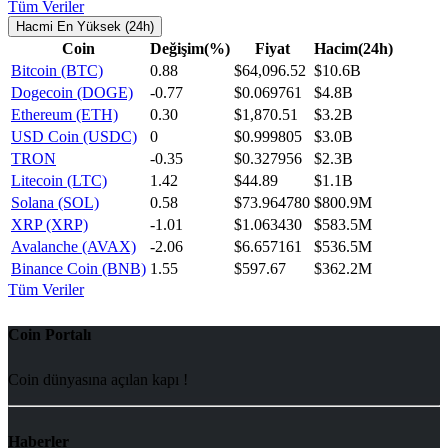
Tüm Veriler
Hacmi En Yüksek (24h)
Coin
Değişim(%)
Fiyat
Hacim(24h)
Bitcoin (BTC)
0.88
$64,096.52
$10.6B
Dogecoin (DOGE)
-0.77
$0.069761
$4.8B
Ethereum (ETH)
0.30
$1,870.51
$3.2B
USD Coin (USDC)
0
$0.999805
$3.0B
TRON
-0.35
$0.327956
$2.3B
Litecoin (LTC)
1.42
$44.89
$1.1B
Solana (SOL)
0.58
$73.964780
$800.9M
XRP (XRP)
-1.01
$1.063430
$583.5M
Avalanche (AVAX)
-2.06
$6.657161
$536.5M
Binance Coin (BNB)
1.55
$597.67
$362.2M
Tüm Veriler
Coin Portalı
Coin dünyasına açılan kapı !
Haberler