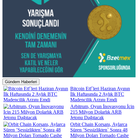
Gündem Haberleri
Bitcoin Etf`leri Haziran Ayının
İlk Haftasında 2 Aylık BTC
Madencilik Arzını Emdi
Arbitrum, Oyun İnovasyonu İçin
215 Milyon Dolarlık ARB
Jetonu Dağıtacak
Orbit Chain Korsanı, Aylarca
Süren ’Sessizlikten` Sonra 48
Milyon Doları Tornado Cashe