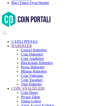
Bitci Token Fiyat Hesabı
CANLI PİYASA
HABERLER
Güncel Haberleri
Coin Haberleri
Coin Analizleri
Blockchain Haberleri
Borsa Haberleri
Mining Haberleri
Coin Videoları
Coin Yazarları
Tüm Haberler
COİN ANALİZLERİ
Coin Detay
Piyasa Takip
Alarm Listesi
Artan Azalan Endeksi