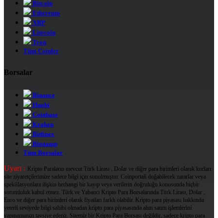
Bitcoin
Ethereum
XRP
Litecoin
Tron
Tüm Coinler
Borsalar
Binance
Huobi
Coinbase
Kraken
Bitfinex
Bitstamp
Tüm Borsalar
Uyarı :
Kripto Paraların mevcut Türk Lirası , Dolar ve diğer para birimleri olarak kurları
site ziyaretçilerimize sadece bilgi için sunulmuştur. Coinportali doğabilecek zararlar veya
spekülasyonlara ilişkin herhangi bir kayıp veya verilerin doğruluğu konusunda hiçbir
sorumluluk kabul etmez. Türk ve Yabancı Kripto Para Borsalarında Türk Lirası, Dolar ,
Euro ve diğer para birimleri olarak fiyatları farklı olabilir. Kripto para piyasası hakkında
yeterli seviyede bilgi sahibi olmadan kripto para piyasasında alım satım işlemlerini
yapmamanızı tavsiye ederiz. Sitemiz bir Kripto Para Borsası değildir, sadece kripto para