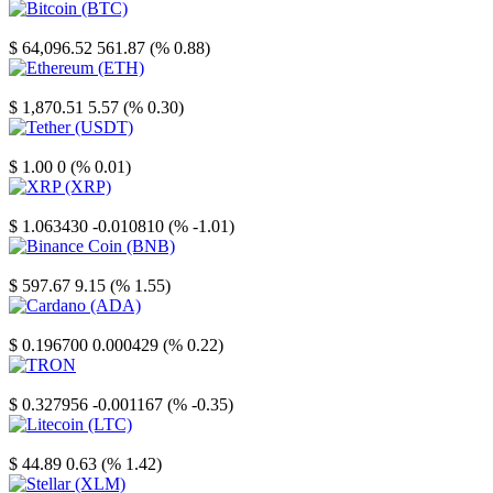
Bitcoin
$ 64,096.52
561.87 (% 0.88)
Ethereum
$ 1,870.51
5.57 (% 0.30)
Tether
$ 1.00
0 (% 0.01)
XRP
$ 1.063430
-0.010810 (% -1.01)
Binance Coin
$ 597.67
9.15 (% 1.55)
Cardano
$ 0.196700
0.000429 (% 0.22)
TRON
$ 0.327956
-0.001167 (% -0.35)
Litecoin
$ 44.89
0.63 (% 1.42)