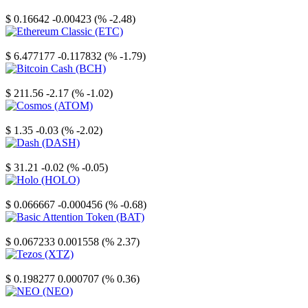
Stellar
$ 0.16642
-0.00423 (% -2.48)
Ethereum Classic
$ 6.477177
-0.117832 (% -1.79)
Bitcoin Cash
$ 211.56
-2.17 (% -1.02)
Cosmos
$ 1.35
-0.03 (% -2.02)
Dash
$ 31.21
-0.02 (% -0.05)
Holo
$ 0.066667
-0.000456 (% -0.68)
Basic Attention Token
$ 0.067233
0.001558 (% 2.37)
Tezos
$ 0.198277
0.000707 (% 0.36)
NEO