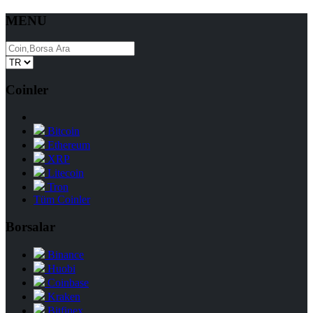
MENU
Coinler
Bitcoin
Ethereum
XRP
Litecoin
Tron
Tüm Coinler
Borsalar
Binance
Huobi
Coinbase
Kraken
Bitfinex