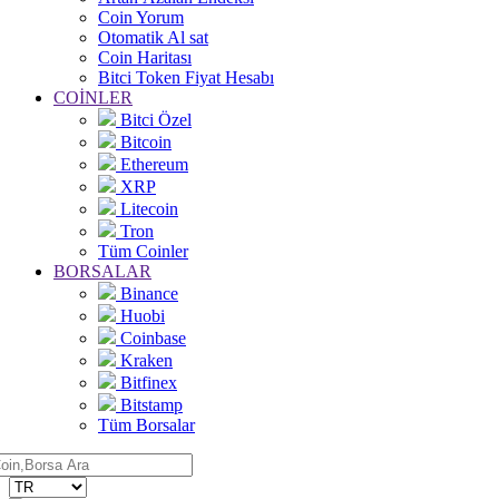
Coin Yorum
Otomatik Al sat
Coin Haritası
Bitci Token Fiyat Hesabı
COİNLER
Bitci Özel
Bitcoin
Ethereum
XRP
Litecoin
Tron
Tüm Coinler
BORSALAR
Binance
Huobi
Coinbase
Kraken
Bitfinex
Bitstamp
Tüm Borsalar