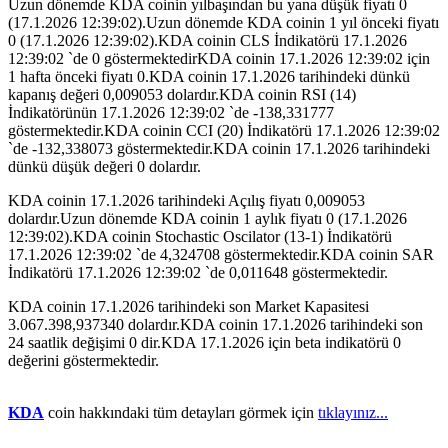
Uzun dönemde KDA coinin yılbaşından bu yana düşük fiyatı 0
(17.1.2026 12:39:02).Uzun dönemde KDA coinin 1 yıl önceki fiyatı
0 (17.1.2026 12:39:02).KDA coinin CLS İndikatörü 17.1.2026
12:39:02 `de 0 göstermektedirKDA coinin 17.1.2026 12:39:02 için
1 hafta önceki fiyatı 0.KDA coinin 17.1.2026 tarihindeki dünkü
kapanış değeri 0,009053 dolardır.KDA coinin RSI (14)
İndikatörünün 17.1.2026 12:39:02 `de -138,331777
göstermektedir.KDA coinin CCI (20) İndikatörü 17.1.2026 12:39:02
`de -132,338073 göstermektedir.KDA coinin 17.1.2026 tarihindeki
dünkü düşük değeri 0 dolardır.
KDA coinin 17.1.2026 tarihindeki Açılış fiyatı 0,009053
dolardır.Uzun dönemde KDA coinin 1 aylık fiyatı 0 (17.1.2026
12:39:02).KDA coinin Stochastic Oscilator (13-1) İndikatörü
17.1.2026 12:39:02 `de 4,324708 göstermektedir.KDA coinin SAR
İndikatörü 17.1.2026 12:39:02 `de 0,011648 göstermektedir.
KDA coinin 17.1.2026 tarihindeki son Market Kapasitesi
3.067.398,937340 dolardır.KDA coinin 17.1.2026 tarihindeki son
24 saatlik değişimi 0 dir.KDA 17.1.2026 için beta indikatörü 0
değerini göstermektedir.
KDA
coin hakkındaki tüm detayları görmek için
tıklayınız...