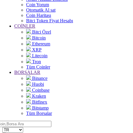
Coin Yorum
Otomatik Al sat
Coin Haritası
Bitci Token Fiyat Hesabı
COİNLER
Bitci Özel
Bitcoin
Ethereum
XRP
Litecoin
Tron
Tüm Coinler
BORSALAR
Binance
Huobi
Coinbase
Kraken
Bitfinex
Bitstamp
Tüm Borsalar