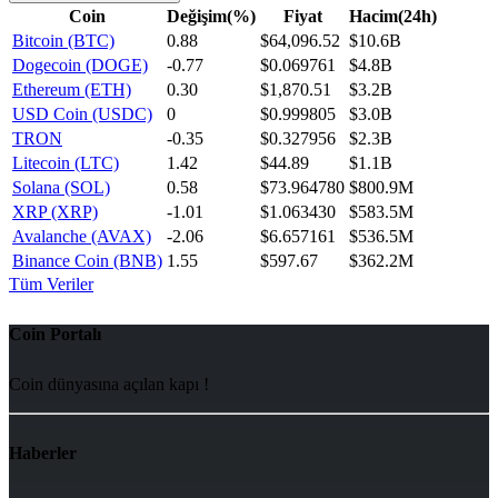
Coin
Değişim(%)
Fiyat
Hacim(24h)
Bitcoin (BTC)
0.88
$64,096.52
$10.6B
Dogecoin (DOGE)
-0.77
$0.069761
$4.8B
Ethereum (ETH)
0.30
$1,870.51
$3.2B
USD Coin (USDC)
0
$0.999805
$3.0B
TRON
-0.35
$0.327956
$2.3B
Litecoin (LTC)
1.42
$44.89
$1.1B
Solana (SOL)
0.58
$73.964780
$800.9M
XRP (XRP)
-1.01
$1.063430
$583.5M
Avalanche (AVAX)
-2.06
$6.657161
$536.5M
Binance Coin (BNB)
1.55
$597.67
$362.2M
Tüm Veriler
Coin Portalı
Coin dünyasına açılan kapı !
Haberler