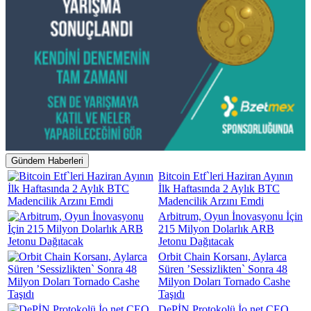
Gündem Haberleri
Bitcoin Etf`leri Haziran Ayının
İlk Haftasında 2 Aylık BTC
Madencilik Arzını Emdi
Arbitrum, Oyun İnovasyonu İçin
215 Milyon Dolarlık ARB
Jetonu Dağıtacak
Orbit Chain Korsanı, Aylarca
Süren ’Sessizlikten` Sonra 48
Milyon Doları Tornado Cashe
Taşıdı
DePİN Protokolü İo.net CEO,