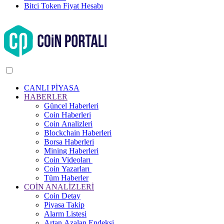
Bitci Token Fiyat Hesabı
CANLI PİYASA
HABERLER
Güncel Haberleri
Coin Haberleri
Coin Analizleri
Blockchain Haberleri
Borsa Haberleri
Mining Haberleri
Coin Videoları
Coin Yazarları
Tüm Haberler
COİN ANALİZLERİ
Coin Detay
Piyasa Takip
Alarm Listesi
Artan Azalan Endeksi