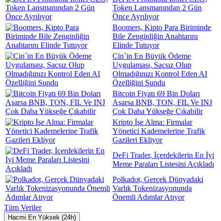
Token Lansmanından 2 Gün
Önce Ayrılıyor
Boomers, Kipto Para Biriminde
Bile Zenginliğin Anahtarını
Elinde Tutuyor
Çin`in En Büyük Ödeme
Uygulaması, Saçsız Olup
Olmadığınızı Kontrol Eden AI
Özelliğini Sundu
Bitcoin Fiyatı 69 Bin Doları
Aşarsa BNB, TON, FIL Ve INJ
Çok Daha Yükseğe Çıkabilir
Kripto İşe Alma: Firmalar
Yönetici Kademelerine Trafik
Gazileri Ekliyor
DeFi Trader, İçerdekilerin En İyi
Meme Paraları Listesini Açıkladı
Polkadot, Gerçek Dünyadaki
Varlık Tokenizasyonunda
Önemli Adımlar Atıyor
Tüm Veriler
Hacmi En Yüksek (24h)