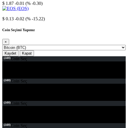
$ 1.87
-0.01 (% -0.30)
EOS
$ 0.13
-0.02 (% -15.22)
Coin Seçimi Yapınız
×
Kaydet
Kapat
(24H)
Coin Seç
(24H)
Coin Seç
(24H)
Coin Seç
(24H)
Coin Seç