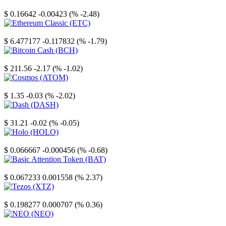
Stellar
$ 0.16642
-0.00423 (% -2.48)
Ethereum Classic
$ 6.477177
-0.117832 (% -1.79)
Bitcoin Cash
$ 211.56
-2.17 (% -1.02)
Cosmos
$ 1.35
-0.03 (% -2.02)
Dash
$ 31.21
-0.02 (% -0.05)
Holo
$ 0.066667
-0.000456 (% -0.68)
Basic Attention Token
$ 0.067233
0.001558 (% 2.37)
Tezos
$ 0.198277
0.000707 (% 0.36)
NEO