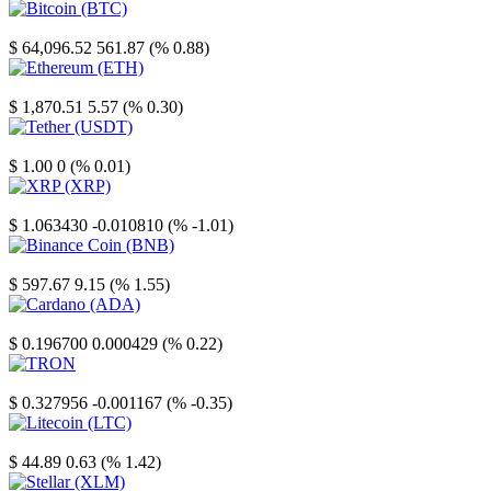
Bitcoin
$ 64,096.52
561.87 (% 0.88)
Ethereum
$ 1,870.51
5.57 (% 0.30)
Tether
$ 1.00
0 (% 0.01)
XRP
$ 1.063430
-0.010810 (% -1.01)
Binance Coin
$ 597.67
9.15 (% 1.55)
Cardano
$ 0.196700
0.000429 (% 0.22)
TRON
$ 0.327956
-0.001167 (% -0.35)
Litecoin
$ 44.89
0.63 (% 1.42)