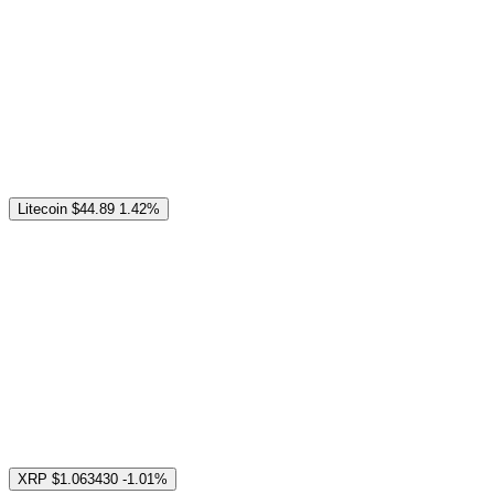
Litecoin
$44.89
1.42%
XRP
$1.063430
-1.01%