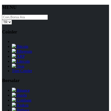
MENU
Coinler
Bitcoin
Ethereum
XRP
Litecoin
Tron
Tüm Coinler
Borsalar
Binance
Huobi
Coinbase
Kraken
Bitfinex