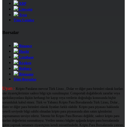
XRP
Litecoin
Tron
Tüm Coinler
Borsalar
Binance
Huobi
Coinbase
Kraken
Bitfinex
Bitstamp
Tüm Borsalar
Uyarı :
Kripto Paraların mevcut Türk Lirası , Dolar ve diğer para birimleri olarak kurları
site ziyaretçilerimize sadece bilgi için sunulmuştur. Coinportali doğabilecek zararlar veya
spekülasyonlara ilişkin herhangi bir kayıp veya verilerin doğruluğu konusunda hiçbir
sorumluluk kabul etmez. Türk ve Yabancı Kripto Para Borsalarında Türk Lirası, Dolar ,
Euro ve diğer para birimleri olarak fiyatları farklı olabilir. Kripto para piyasası hakkında
yeterli seviyede bilgi sahibi olmadan kripto para piyasasında alım satım işlemlerini
yapmamanızı tavsiye ederiz. Sitemiz bir Kripto Para Borsası değildir, sadece kripto para
kurları değerlerini sunmaktayız. Verilen tanıtıcı bilgiler ışığında kripto para borsalarında
işlem yapmak tamamen ziyaretçinin kendi inisiatifindedir. Kripto Para Borsalarında yatırım