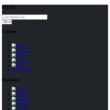
MENU
Coinler
Bitcoin
Ethereum
XRP
Litecoin
Tron
Tüm Coinler
Borsalar
Binance
Huobi
Coinbase
Kraken
Bitfinex