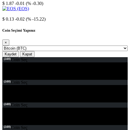
$ 1.87
-0.01 (% -0.30)
EOS
$ 0.13
-0.02 (% -15.22)
Coin Seçimi Yapınız
×
Kaydet
Kapat
(24H)
Coin Seç
(24H)
Coin Seç
(24H)
Coin Seç
(24H)
Coin Seç