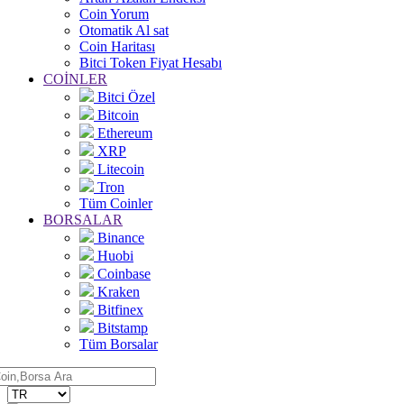
Coin Yorum
Otomatik Al sat
Coin Haritası
Bitci Token Fiyat Hesabı
COİNLER
Bitci Özel
Bitcoin
Ethereum
XRP
Litecoin
Tron
Tüm Coinler
BORSALAR
Binance
Huobi
Coinbase
Kraken
Bitfinex
Bitstamp
Tüm Borsalar