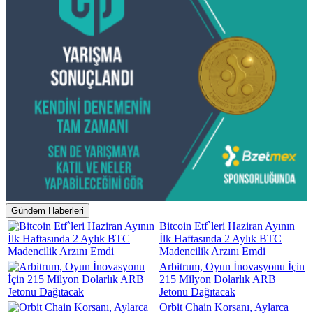
Gündem Haberleri
Bitcoin Etf`leri Haziran Ayının
İlk Haftasında 2 Aylık BTC
Madencilik Arzını Emdi
Arbitrum, Oyun İnovasyonu İçin
215 Milyon Dolarlık ARB
Jetonu Dağıtacak
Orbit Chain Korsanı, Aylarca