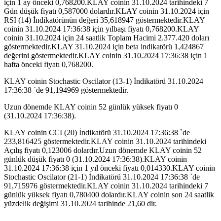
için 1 ay önceki 0,768200.KLAY coinin 31.10.2024 tarihindeki 7
Gün düşük fiyatı 0,587000 dolardır.KLAY coinin 31.10.2024 için
RSI (14) İndikatörünün değeri 35,618947 göstermektedir.KLAY
coinin 31.10.2024 17:36:38 için yılbaşı fiyatı 0,768200.KLAY
coinin 31.10.2024 için 24 saatlik Toplam Hacimi 2.377.420 doları
göstermektedir.KLAY 31.10.2024 için beta indikatörü 1,424867
değerini göstermektedir.KLAY coinin 31.10.2024 17:36:38 için 1
hafta önceki fiyatı 0,768200.
KLAY coinin Stochastic Oscilator (13-1) İndikatörü 31.10.2024
17:36:38 `de 91,194969 göstermektedir.
Uzun dönemde KLAY coinin 52 günlük yüksek fiyatı 0
(31.10.2024 17:36:38).
KLAY coinin CCI (20) İndikatörü 31.10.2024 17:36:38 `de
233,816425 göstermektedir.KLAY coinin 31.10.2024 tarihindeki
Açılış fiyatı 0,123006 dolardır.Uzun dönemde KLAY coinin 52
günlük düşük fiyatı 0 (31.10.2024 17:36:38).KLAY coinin
31.10.2024 17:36:38 için 1 yıl önceki fiyatı 0,014330.KLAY coinin
Stochastic Oscilator (21-1) İndikatörü 31.10.2024 17:36:38 `de
91,715976 göstermektedir.KLAY coinin 31.10.2024 tarihindeki 7
günlük yüksek fiyatı 0,780400 dolardır.KLAY coinin son 24 saatlik
yüzdelik değişimi 31.10.2024 tarihinde 21,60 dir.