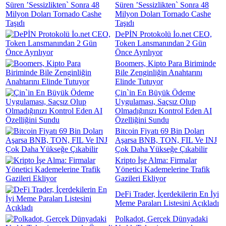
Süren ’Sessizlikten` Sonra 48
Milyon Doları Tornado Cashe
Taşıdı
DePİN Protokolü İo.net CEO,
Token Lansmanından 2 Gün
Önce Ayrılıyor
Boomers, Kipto Para Biriminde
Bile Zenginliğin Anahtarını
Elinde Tutuyor
Çin`in En Büyük Ödeme
Uygulaması, Saçsız Olup
Olmadığınızı Kontrol Eden AI
Özelliğini Sundu
Bitcoin Fiyatı 69 Bin Doları
Aşarsa BNB, TON, FIL Ve INJ
Çok Daha Yükseğe Çıkabilir
Kripto İşe Alma: Firmalar
Yönetici Kademelerine Trafik
Gazileri Ekliyor
DeFi Trader, İçerdekilerin En İyi
Meme Paraları Listesini Açıkladı
Polkadot, Gerçek Dünyadaki