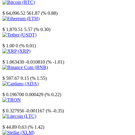
Bitcoin
$ 64,096.52
561.87 (% 0.88)
Ethereum
$ 1,870.51
5.57 (% 0.30)
Tether
$ 1.00
0 (% 0.01)
XRP
$ 1.063430
-0.010810 (% -1.01)
Binance Coin
$ 597.67
9.15 (% 1.55)
Cardano
$ 0.196700
0.000429 (% 0.22)
TRON
$ 0.327956
-0.001167 (% -0.35)
Litecoin
$ 44.89
0.63 (% 1.42)