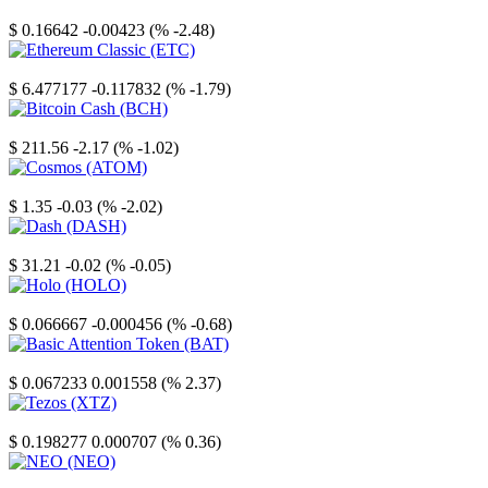
Stellar
$ 0.16642
-0.00423 (% -2.48)
Ethereum Classic
$ 6.477177
-0.117832 (% -1.79)
Bitcoin Cash
$ 211.56
-2.17 (% -1.02)
Cosmos
$ 1.35
-0.03 (% -2.02)
Dash
$ 31.21
-0.02 (% -0.05)
Holo
$ 0.066667
-0.000456 (% -0.68)
Basic Attention Token
$ 0.067233
0.001558 (% 2.37)
Tezos
$ 0.198277
0.000707 (% 0.36)
NEO