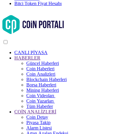
Bitci Token Fiyat Hesabı
CANLI PİYASA
HABERLER
Güncel Haberleri
Coin Haberleri
Coin Analizleri
Blockchain Haberleri
Borsa Haberleri
Mining Haberleri
Coin Videoları
Coin Yazarları
Tüm Haberler
COİN ANALİZLERİ
Coin Detay
Piyasa Takip
Alarm Listesi
Artan Azalan Endeksi