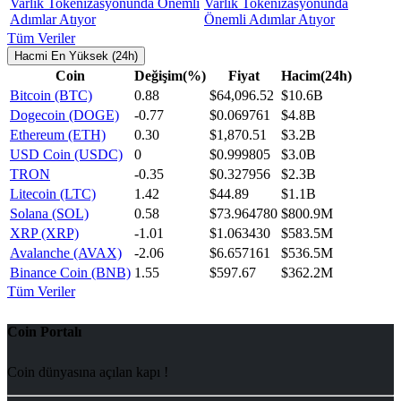
Varlık Tokenizasyonunda
Önemli Adımlar Atıyor
Tüm Veriler
Hacmi En Yüksek (24h)
Coin
Değişim(%)
Fiyat
Hacim(24h)
Bitcoin (BTC)
0.88
$64,096.52
$10.6B
Dogecoin (DOGE)
-0.77
$0.069761
$4.8B
Ethereum (ETH)
0.30
$1,870.51
$3.2B
USD Coin (USDC)
0
$0.999805
$3.0B
TRON
-0.35
$0.327956
$2.3B
Litecoin (LTC)
1.42
$44.89
$1.1B
Solana (SOL)
0.58
$73.964780
$800.9M
XRP (XRP)
-1.01
$1.063430
$583.5M
Avalanche (AVAX)
-2.06
$6.657161
$536.5M
Binance Coin (BNB)
1.55
$597.67
$362.2M
Tüm Veriler
Coin Portalı
Coin dünyasına açılan kapı !