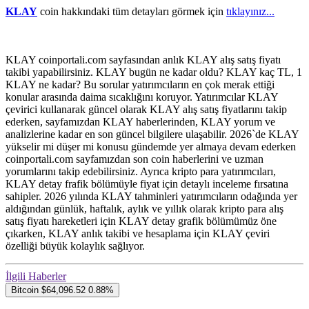
KLAY
coin hakkındaki tüm detayları görmek için
tıklayınız...
KLAY coinportali.com sayfasından anlık KLAY alış satış fiyatı
takibi yapabilirsiniz. KLAY bugün ne kadar oldu? KLAY kaç TL, 1
KLAY ne kadar? Bu sorular yatırımcıların en çok merak ettiği
konular arasında daima sıcaklığını koruyor. Yatırımcılar KLAY
çevirici kullanarak güncel olarak KLAY alış satış fiyatlarını takip
ederken, sayfamızdan KLAY haberlerinden, KLAY yorum ve
analizlerine kadar en son güncel bilgilere ulaşabilir. 2026`de KLAY
yükselir mi düşer mi konusu gündemde yer almaya devam ederken
coinportali.com sayfamızdan son coin haberlerini ve uzman
yorumlarını takip edebilirsiniz. Ayrıca kripto para yatırımcıları,
KLAY detay frafik bölümüyle fiyat için detaylı inceleme fırsatına
sahipler. 2026 yılında KLAY tahminleri yatırımcıların odağında yer
aldığından günlük, haftalık, aylık ve yıllık olarak kripto para alış
satış fiyatı hareketleri için KLAY detay grafik bölümümüz öne
çıkarken, KLAY anlık takibi ve hesaplama için KLAY çeviri
özelliği büyük kolaylık sağlıyor.
İlgili Haberler
Bitcoin
$64,096.52
0.88%