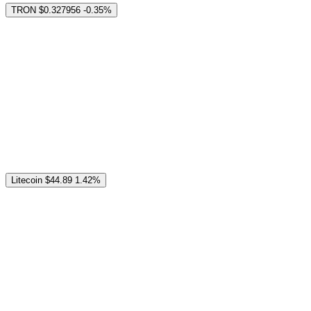
TRON
$0.327956
-0.35%
Litecoin
$44.89
1.42%