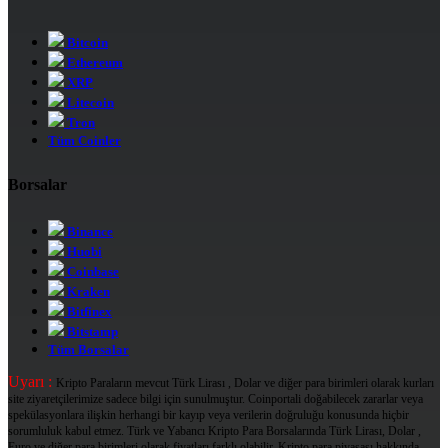
Bitcoin
Ethereum
XRP
Litecoin
Tron
Tüm Coinler
Borsalar
Binance
Huobi
Coinbase
Kraken
Bitfinex
Bitstamp
Tüm Borsalar
Uyarı :
Kripto Paraların mevcut Türk Lirası , Dolar ve diğer para birimleri olarak kurları
site ziyaretçilerimize sadece bilgi için sunulmuştur. Coinportali doğabilecek zararlar veya
spekülasyonlara ilişkin herhangi bir kayıp veya verilerin doğruluğu konusunda hiçbir
sorumluluk kabul etmez. Türk ve Yabancı Kripto Para Borsalarında Türk Lirası, Dolar ,
Euro ve diğer para birimleri olarak fiyatları farklı olabilir. Kripto para piyasası hakkında