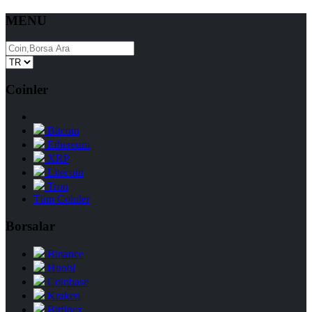
MENU
Coinler
Bitcoin
Ethereum
XRP
Litecoin
Tron
Tüm Coinler
Borsalar
Binance
Huobi
Coinbase
Kraken
Bitfinex