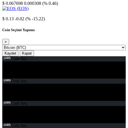
$ 0.067698
0.000308 (% 0.46)
EOS
$ 0.13
-0.02 (% -15.22)
Coin Seçimi Yapınız
×
Kaydet
Kapat
(24H)
Coin Seç
(24H)
Coin Seç
(24H)
Coin Seç
(24H)
Coin Seç