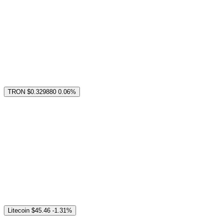
TRON
$0.329880
0.06%
Litecoin
$45.46
-1.31%