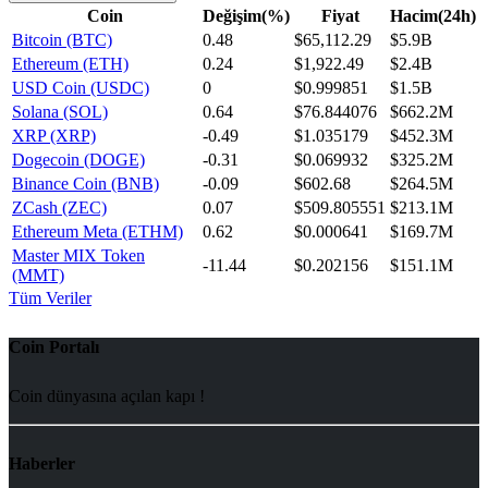
Coin
Değişim(%)
Fiyat
Hacim(24h)
Bitcoin (BTC)
0.48
$65,112.29
$5.9B
Ethereum (ETH)
0.24
$1,922.49
$2.4B
USD Coin (USDC)
0
$0.999851
$1.5B
Solana (SOL)
0.64
$76.844076
$662.2M
XRP (XRP)
-0.49
$1.035179
$452.3M
Dogecoin (DOGE)
-0.31
$0.069932
$325.2M
Binance Coin (BNB)
-0.09
$602.68
$264.5M
ZCash (ZEC)
0.07
$509.805551
$213.1M
Ethereum Meta (ETHM)
0.62
$0.000641
$169.7M
Master MIX Token
-11.44
$0.202156
$151.1M
(MMT)
Tüm Veriler
Coin Portalı
Coin dünyasına açılan kapı !
Haberler