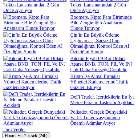
Token Lansmanından 2 Gün
Önce Ayrılıyor
Boomers, Kipto Para Biriminde
Bile Zenginliğin Anahtarını
Elinde Tutuyor
Çin`in En Büyük Ödeme
Uygulaması, Saçsız Olup
Olmadığınızı Kontrol Eden AI
Özelliğini Sundu
Bitcoin Fiyatı 69 Bin Doları
Aşarsa BNB, TON, FIL Ve INJ
Çok Daha Yükseğe Çıkabilir
Kripto İşe Alma: Firmalar
Yönetici Kademelerine Trafik
Gazileri Ekliyor
DeFi Trader, İçerdekilerin En İyi
Meme Paraları Listesini Açıkladı
Polkadot, Gerçek Dünyadaki
Varlık Tokenizasyonunda
Önemli Adımlar Atıyor
Tüm Veriler
Hacmi En Yüksek (24h)