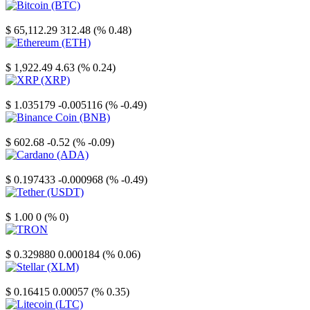
Bitcoin
$ 65,112.29
312.48 (% 0.48)
Ethereum
$ 1,922.49
4.63 (% 0.24)
XRP
$ 1.035179
-0.005116 (% -0.49)
Binance Coin
$ 602.68
-0.52 (% -0.09)
Cardano
$ 0.197433
-0.000968 (% -0.49)
Tether
$ 1.00
0 (% 0)
TRON
$ 0.329880
0.000184 (% 0.06)
Stellar
$ 0.16415
0.00057 (% 0.35)