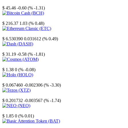
Litecoin
$ 45.46
-0.60 (% -1.31)
Bitcoin Cash
$ 216.37
1.03 (% 0.48)
Ethereum Classic
$ 6.530390
0.031612 (% 0.49)
Dash
$ 31.19
-0.58 (% -1.81)
Cosmos
$ 1.38
0 (% -0.08)
Holo
$ 0.067460
-0.002306 (% -3.30)
Tezos
$ 0.201732
-0.003567 (% -1.74)
NEO
$ 1.85
0 (% 0.01)
Basic Attention Token