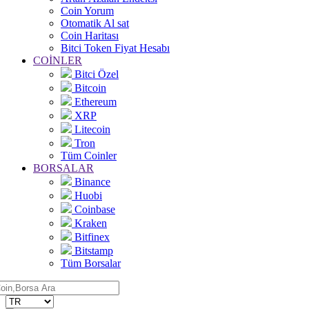
Coin Yorum
Otomatik Al sat
Coin Haritası
Bitci Token Fiyat Hesabı
COİNLER
Bitci Özel
Bitcoin
Ethereum
XRP
Litecoin
Tron
Tüm Coinler
BORSALAR
Binance
Huobi
Coinbase
Kraken
Bitfinex
Bitstamp
Tüm Borsalar