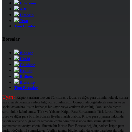
Ethereum
XRP
Litecoin
Tron
Tüm Coinler
Borsalar
Binance
Huobi
Coinbase
Kraken
Bitfinex
Bitstamp
Tüm Borsalar
Uyarı :
Kripto Paraların mevcut Türk Lirası , Dolar ve diğer para birimleri olarak kurları
site ziyaretçilerimize sadece bilgi için sunulmuştur. Coinportali doğabilecek zararlar veya
spekülasyonlara ilişkin herhangi bir kayıp veya verilerin doğruluğu konusunda hiçbir
sorumluluk kabul etmez. Türk ve Yabancı Kripto Para Borsalarında Türk Lirası, Dolar ,
Euro ve diğer para birimleri olarak fiyatları farklı olabilir. Kripto para piyasası hakkında
yeterli seviyede bilgi sahibi olmadan kripto para piyasasında alım satım işlemlerini
yapmamanızı tavsiye ederiz. Sitemiz bir Kripto Para Borsası değildir, sadece kripto para
kurları değerlerini sunmaktayız. Verilen tanıtıcı bilgiler ışığında kripto para borsalarında