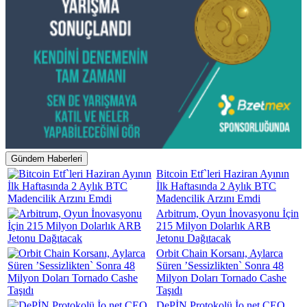
Gündem Haberleri
Bitcoin Etf`leri Haziran Ayının
İlk Haftasında 2 Aylık BTC
Madencilik Arzını Emdi
Arbitrum, Oyun İnovasyonu İçin
215 Milyon Dolarlık ARB
Jetonu Dağıtacak
Orbit Chain Korsanı, Aylarca
Süren ’Sessizlikten` Sonra 48
Milyon Doları Tornado Cashe
Taşıdı
DePİN Protokolü İo.net CEO,