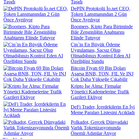
Taşıdı
DePİN Protokolü İo.net CEO,
Token Lansmanından 2 Gün
Önce Ayrılıyor
Boomers, Kipto Para Biriminde
Bile Zenginliğin Anahtarını
Elinde Tutuyor
Çin`in En Büyük Ödeme
Uygulaması, Saçsız Olup
Olmadığınızı Kontrol Eden AI
Özelliğini Sundu
Bitcoin Fiyatı 69 Bin Doları
Aşarsa BNB, TON, FIL Ve INJ
Çok Daha Yükseğe Çıkabilir
Kripto İşe Alma: Firmalar
Yönetici Kademelerine Trafik
Gazileri Ekliyor
DeFi Trader, İçerdekilerin En İyi
Meme Paraları Listesini Açıkladı
Polkadot, Gerçek Dünyadaki
Varlık Tokenizasyonunda
Önemli Adımlar Atıyor