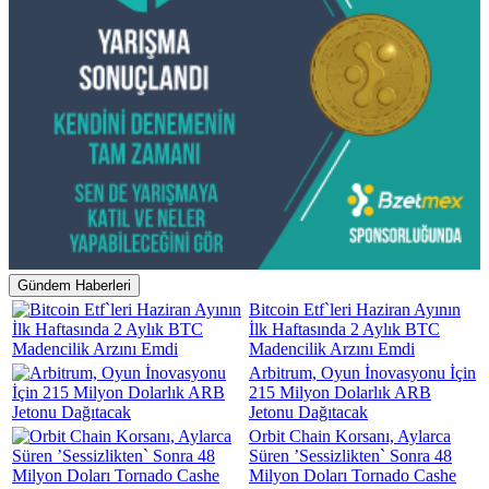
Gündem Haberleri
Bitcoin Etf`leri Haziran Ayının
İlk Haftasında 2 Aylık BTC
Madencilik Arzını Emdi
Arbitrum, Oyun İnovasyonu İçin
215 Milyon Dolarlık ARB
Jetonu Dağıtacak
Orbit Chain Korsanı, Aylarca
Süren ’Sessizlikten` Sonra 48
Milyon Doları Tornado Cashe