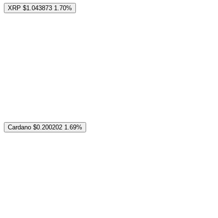
XRP
$1.043873
1.70%
Cardano
$0.200202
1.69%