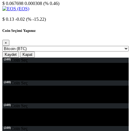
$ 0.067698
0.000308 (% 0.46)
EOS
$ 0.13
-0.02 (% -15.22)
Coin Seçimi Yapınız
×
Kaydet
Kapat
(24H)
Coin Seç
(24H)
Coin Seç
(24H)
Coin Seç
(24H)
Coin Seç