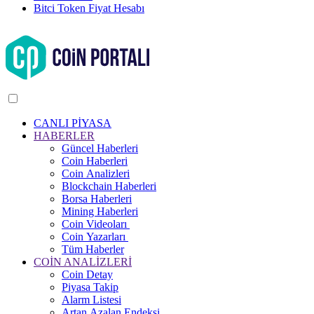
Bitci Token Fiyat Hesabı
CANLI PİYASA
HABERLER
Güncel Haberleri
Coin Haberleri
Coin Analizleri
Blockchain Haberleri
Borsa Haberleri
Mining Haberleri
Coin Videoları
Coin Yazarları
Tüm Haberler
COİN ANALİZLERİ
Coin Detay
Piyasa Takip
Alarm Listesi
Artan Azalan Endeksi