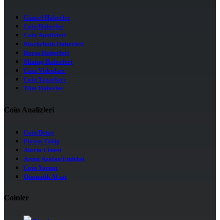
Güncel Haberler
Coin Haberler
Coin Analizleri
Blockchain Haberleri
Borsa Haberleri
Mining Haberleri
Coin Videoları
Coin Yazarları
Tüm Haberler
Coin Analizleri
Coin Detay
Piyasa Takip
Alarm Listesi
Artan Azalan Endeksi
Coin Yorum
Otomatik Al sat
Coinler