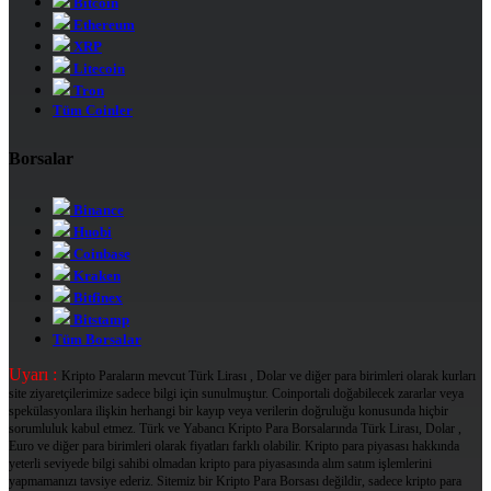
Bitcoin
Ethereum
XRP
Litecoin
Tron
Tüm Coinler
Borsalar
Binance
Huobi
Coinbase
Kraken
Bitfinex
Bitstamp
Tüm Borsalar
Uyarı :
Kripto Paraların mevcut Türk Lirası , Dolar ve diğer para birimleri olarak kurları
site ziyaretçilerimize sadece bilgi için sunulmuştur. Coinportali doğabilecek zararlar veya
spekülasyonlara ilişkin herhangi bir kayıp veya verilerin doğruluğu konusunda hiçbir
sorumluluk kabul etmez. Türk ve Yabancı Kripto Para Borsalarında Türk Lirası, Dolar ,
Euro ve diğer para birimleri olarak fiyatları farklı olabilir. Kripto para piyasası hakkında
yeterli seviyede bilgi sahibi olmadan kripto para piyasasında alım satım işlemlerini
yapmamanızı tavsiye ederiz. Sitemiz bir Kripto Para Borsası değildir, sadece kripto para