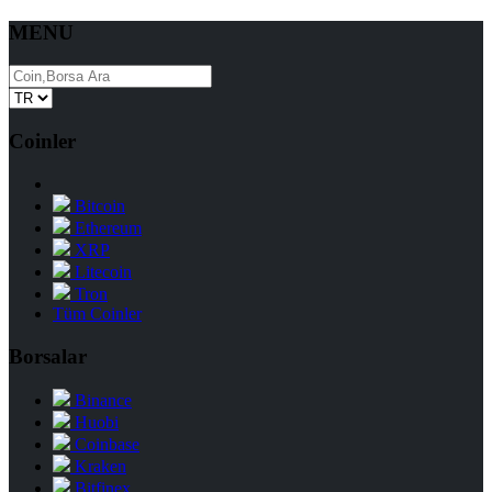
MENU
Coinler
Bitcoin
Ethereum
XRP
Litecoin
Tron
Tüm Coinler
Borsalar
Binance
Huobi
Coinbase
Kraken
Bitfinex