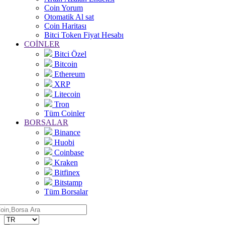
Coin Yorum
Otomatik Al sat
Coin Haritası
Bitci Token Fiyat Hesabı
COİNLER
Bitci Özel
Bitcoin
Ethereum
XRP
Litecoin
Tron
Tüm Coinler
BORSALAR
Binance
Huobi
Coinbase
Kraken
Bitfinex
Bitstamp
Tüm Borsalar