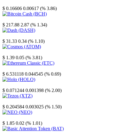
Stellar
$ 0.16606
0.00617 (% 3.86)
Bitcoin Cash
$ 217.88
2.87 (% 1.34)
Dash
$ 31.33
0.34 (% 1.10)
Cosmos
$ 1.39
0.05 (% 3.81)
Ethereum Classic
$ 6.531118
0.044545 (% 0.69)
Holo
$ 0.071244
0.001398 (% 2.00)
Tezos
$ 0.204584
0.003025 (% 1.50)
NEO
$ 1.85
0.02 (% 1.01)
Basic Attention Token