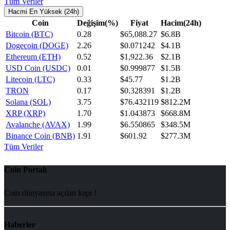
Tüm Veriler
Hacmi En Yüksek (24h)
Coin
Değişim(%)
Fiyat
Hacim(24h)
Bitcoin (BTC)
0.28
$65,088.27
$6.8B
Dogecoin (DOGE)
2.26
$0.071242
$4.1B
Ethereum (ETH)
0.52
$1,922.36
$2.1B
USD Coin (USDC)
0.01
$0.999877
$1.5B
Litecoin (LTC)
0.33
$45.77
$1.2B
TRON
0.17
$0.328391
$1.2B
Solana (SOL)
3.75
$76.432119
$812.2M
XRP (XRP)
1.70
$1.043873
$668.8M
Avalanche (AVAX)
1.99
$6.550865
$348.5M
Binance Coin (BNB)
1.91
$601.92
$277.3M
Tüm Veriler
Coin Portalı
Coin dünyasına açılan kapı !
Haberler