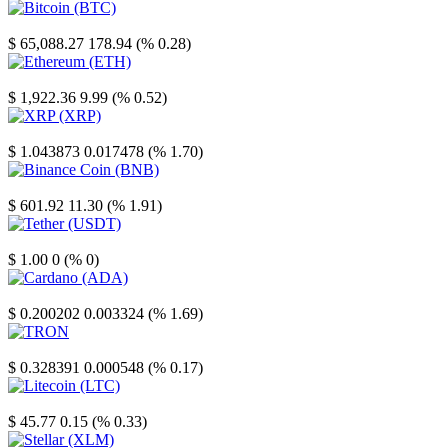
Bitcoin
$ 65,088.27
178.94 (% 0.28)
Ethereum
$ 1,922.36
9.99 (% 0.52)
XRP
$ 1.043873
0.017478 (% 1.70)
Binance Coin
$ 601.92
11.30 (% 1.91)
Tether
$ 1.00
0 (% 0)
Cardano
$ 0.200202
0.003324 (% 1.69)
TRON
$ 0.328391
0.000548 (% 0.17)
Litecoin
$ 45.77
0.15 (% 0.33)