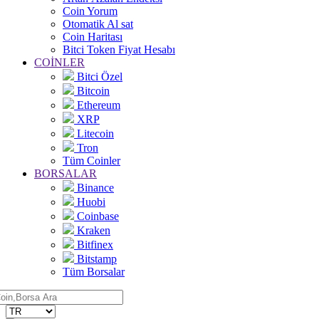
Coin Yorum
Otomatik Al sat
Coin Haritası
Bitci Token Fiyat Hesabı
COİNLER
Bitci Özel
Bitcoin
Ethereum
XRP
Litecoin
Tron
Tüm Coinler
BORSALAR
Binance
Huobi
Coinbase
Kraken
Bitfinex
Bitstamp
Tüm Borsalar