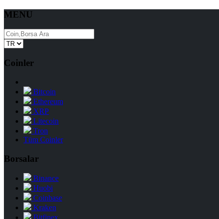
MENU
Coinler
Bitcoin
Ethereum
XRP
Litecoin
Tron
Tüm Coinler
Borsalar
Binance
Huobi
Coinbase
Kraken
Bitfinex