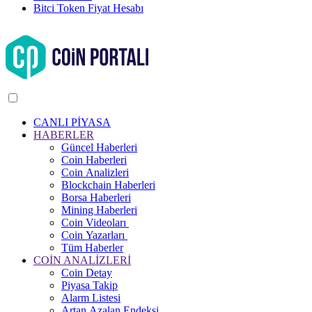
Bitci Token Fiyat Hesabı
CANLI PİYASA
HABERLER
Güncel Haberleri
Coin Haberleri
Coin Analizleri
Blockchain Haberleri
Borsa Haberleri
Mining Haberleri
Coin Videoları
Coin Yazarları
Tüm Haberler
COİN ANALİZLERİ
Coin Detay
Piyasa Takip
Alarm Listesi
Artan Azalan Endeksi