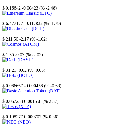
Stellar
$ 0.16642
-0.00423 (% -2.48)
Ethereum Classic
$ 6.477177
-0.117832 (% -1.79)
Bitcoin Cash
$ 211.56
-2.17 (% -1.02)
Cosmos
$ 1.35
-0.03 (% -2.02)
Dash
$ 31.21
-0.02 (% -0.05)
Holo
$ 0.066667
-0.000456 (% -0.68)
Basic Attention Token
$ 0.067233
0.001558 (% 2.37)
Tezos
$ 0.198277
0.000707 (% 0.36)
NEO