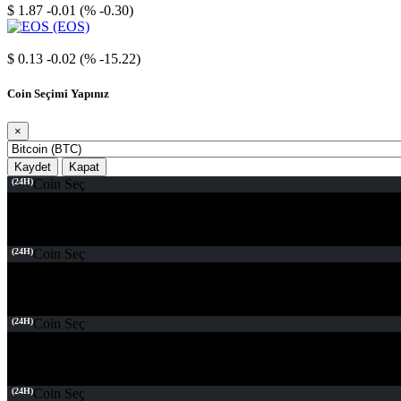
$ 1.87
-0.01 (% -0.30)
EOS
$ 0.13
-0.02 (% -15.22)
Coin Seçimi Yapınız
×
Kaydet
Kapat
(24H)
Coin Seç
(24H)
Coin Seç
(24H)
Coin Seç
(24H)
Coin Seç