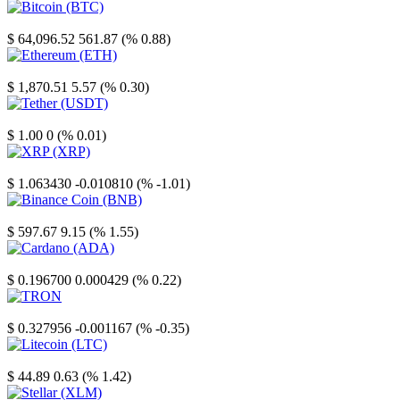
Bitcoin
$ 64,096.52
561.87 (% 0.88)
Ethereum
$ 1,870.51
5.57 (% 0.30)
Tether
$ 1.00
0 (% 0.01)
XRP
$ 1.063430
-0.010810 (% -1.01)
Binance Coin
$ 597.67
9.15 (% 1.55)
Cardano
$ 0.196700
0.000429 (% 0.22)
TRON
$ 0.327956
-0.001167 (% -0.35)
Litecoin
$ 44.89
0.63 (% 1.42)