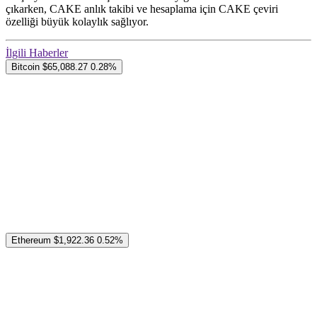
çıkarken, CAKE anlık takibi ve hesaplama için CAKE çeviri
özelliği büyük kolaylık sağlıyor.
İlgili Haberler
Bitcoin
$65,088.27
0.28%
Ethereum
$1,922.36
0.52%