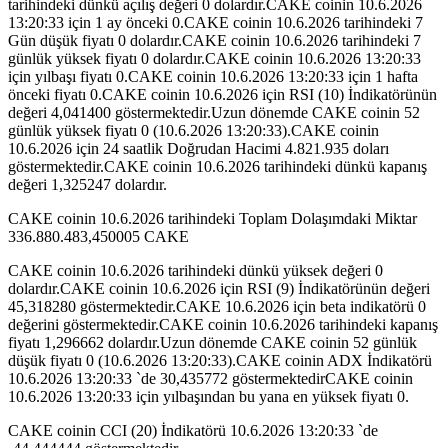
tarihindeki dünkü açılış değeri 0 dolardır.CAKE coinin 10.6.2026
13:20:33 için 1 ay önceki 0.CAKE coinin 10.6.2026 tarihindeki 7
Gün düşük fiyatı 0 dolardır.CAKE coinin 10.6.2026 tarihindeki 7
günlük yüksek fiyatı 0 dolardır.CAKE coinin 10.6.2026 13:20:33
için yılbaşı fiyatı 0.CAKE coinin 10.6.2026 13:20:33 için 1 hafta
önceki fiyatı 0.CAKE coinin 10.6.2026 için RSI (10) İndikatörünün
değeri 4,041400 göstermektedir.Uzun dönemde CAKE coinin 52
günlük yüksek fiyatı 0 (10.6.2026 13:20:33).CAKE coinin
10.6.2026 için 24 saatlik Doğrudan Hacimi 4.821.935 doları
göstermektedir.CAKE coinin 10.6.2026 tarihindeki dünkü kapanış
değeri 1,325247 dolardır.
CAKE coinin 10.6.2026 tarihindeki Toplam Dolaşımdaki Miktar
336.880.483,450005 CAKE
CAKE coinin 10.6.2026 tarihindeki dünkü yüksek değeri 0
dolardır.CAKE coinin 10.6.2026 için RSI (9) İndikatörünün değeri
45,318280 göstermektedir.CAKE 10.6.2026 için beta indikatörü 0
değerini göstermektedir.CAKE coinin 10.6.2026 tarihindeki kapanış
fiyatı 1,296662 dolardır.Uzun dönemde CAKE coinin 52 günlük
düşük fiyatı 0 (10.6.2026 13:20:33).CAKE coinin ADX İndikatörü
10.6.2026 13:20:33 `de 30,435772 göstermektedirCAKE coinin
10.6.2026 13:20:33 için yılbaşından bu yana en yüksek fiyatı 0.
CAKE coinin CCI (20) İndikatörü 10.6.2026 13:20:33 `de