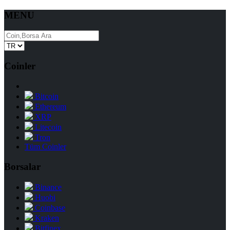
MENU
Coinler
Bitcoin
Ethereum
XRP
Litecoin
Tron
Tüm Coinler
Borsalar
Binance
Huobi
Coinbase
Kraken
Bitfinex