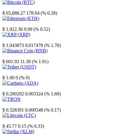
Bitcoin
$ 65,088.27
178.94 (% 0.28)
Ethereum
$ 1,922.36
9.99 (% 0.52)
XRP
$ 1.043873
0.017478 (% 1.70)
Binance Coin
$ 601.92
11.30 (% 1.91)
Tether
$ 1.00
0 (% 0)
Cardano
$ 0.200202
0.003324 (% 1.69)
TRON
$ 0.328391
0.000548 (% 0.17)
Litecoin
$ 45.77
0.15 (% 0.33)