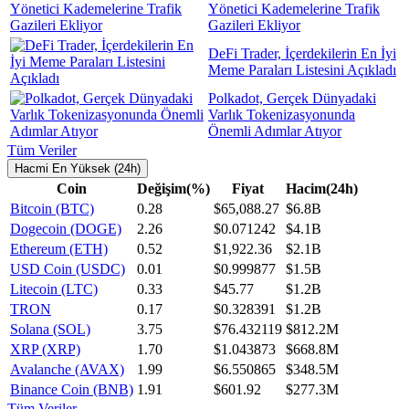
Yönetici Kademelerine Trafik
Gazileri Ekliyor
DeFi Trader, İçerdekilerin En İyi
Meme Paraları Listesini Açıkladı
Polkadot, Gerçek Dünyadaki
Varlık Tokenizasyonunda
Önemli Adımlar Atıyor
Tüm Veriler
Hacmi En Yüksek (24h)
Coin
Değişim(%)
Fiyat
Hacim(24h)
Bitcoin (BTC)
0.28
$65,088.27
$6.8B
Dogecoin (DOGE)
2.26
$0.071242
$4.1B
Ethereum (ETH)
0.52
$1,922.36
$2.1B
USD Coin (USDC)
0.01
$0.999877
$1.5B
Litecoin (LTC)
0.33
$45.77
$1.2B
TRON
0.17
$0.328391
$1.2B
Solana (SOL)
3.75
$76.432119
$812.2M
XRP (XRP)
1.70
$1.043873
$668.8M
Avalanche (AVAX)
1.99
$6.550865
$348.5M
Binance Coin (BNB)
1.91
$601.92
$277.3M
Tüm Veriler