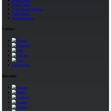
Piyasa Takip
Alarm Listesi
Artan Azalan Endeksi
Coin Yorum
Otomatik Al sat
Coinler
Bitcoin
Ethereum
XRP
Litecoin
Tron
Tüm Coinler
Borsalar
Binance
Huobi
Coinbase
Kraken
Bitfinex