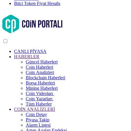
Bitci Token Fiyat Hesabı
CANLI PİYASA
HABERLER
Güncel Haberleri
Coin Haberleri
Coin Analizleri
Blockchain Haberleri
Borsa Haberleri
Mining Haberleri
Coin Videoları
Coin Yazarları
Tüm Haberler
COİN ANALİZLERİ
Coin Detay
Piyasa Takip
Alarm Listesi
Artan Azalan Endeksi