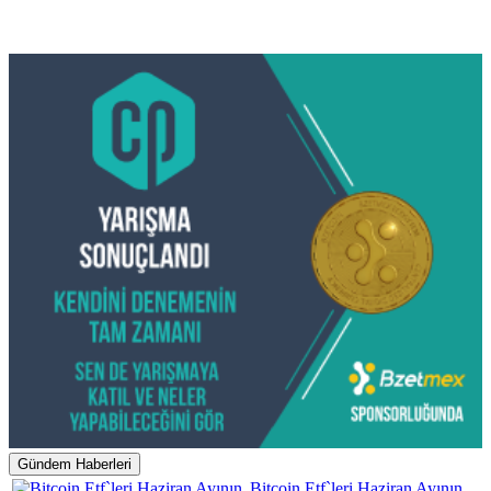
Gündem Haberleri
Bitcoin Etf`leri Haziran Ayının