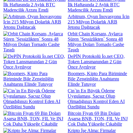
İlk Haftasında 2 Aylık BTC
Madencilik Arzını Emdi
Arbitrum, Oyun İnovasyonu İçin
215 Milyon Dolarlık ARB
Jetonu Dağıtacak
Orbit Chain Korsanı, Aylarca
Süren ’Sessizlikten` Sonra 48
Milyon Doları Tornado Cashe
Taşıdı
DePİN Protokolü İo.net CEO,
Token Lansmanından 2 Gün
Önce Ayrılıyor
Boomers, Kipto Para Biriminde
Bile Zenginliğin Anahtarını
Elinde Tutuyor
Çin`in En Büyük Ödeme
Uygulaması, Saçsız Olup
Olmadığınızı Kontrol Eden AI
Özelliğini Sundu
Bitcoin Fiyatı 69 Bin Doları
Aşarsa BNB, TON, FIL Ve INJ
Çok Daha Yükseğe Çıkabilir
Kripto İşe Alma: Firmalar