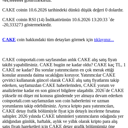
-44,444444 göstermektedir.
CAKE coinin 10.6.2026 tarihindeki dünkü düşük değeri 0 dolardır.
CAKE coinin RSI (14) İndikatörünün 10.6.2026 13:20:33 `de
-20,333273 göstermektedir.
CAKE
coin hakkındaki tüm detayları görmek için
tıklayınız...
CAKE coinportali.com sayfasından anlık CAKE alış satış fiyatı
takibi yapabilirsiniz. CAKE bugün ne kadar oldu? CAKE kaç TL, 1
CAKE ne kadar? Bu sorular yatırımcıların en çok merak ettiği
konular arasında daima sıcaklığını koruyor. Yatırımcılar CAKE
çevirici kullanarak güncel olarak CAKE alış satış fiyatlarını takip
ederken, sayfamızdan CAKE haberlerinden, CAKE yorum ve
analizlerine kadar en son güncel bilgilere ulaşabilir. 2026`de CAKE
yükselir mi düşer mi konusu gündemde yer almaya devam ederken
coinportali.com sayfamızdan son coin haberlerini ve uzman
yorumlarını takip edebilirsiniz. Ayrıca kripto para yatırımcıları,
CAKE detay frafik bölümüyle fiyat için detaylı inceleme fırsatına
sahipler. 2026 yılında CAKE tahminleri yatırımcıların odağında yer
aldığından günlük, haftalık, aylık ve yıllık olarak kripto para alış
satış fiyatı hareketleri için CAKE detay grafik bölümümüz öne