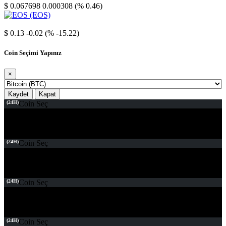
$ 0.067698
0.000308 (% 0.46)
EOS
$ 0.13
-0.02 (% -15.22)
Coin Seçimi Yapınız
×
Kaydet
Kapat
(24H)
Coin Seç
(24H)
Coin Seç
(24H)
Coin Seç
(24H)
Coin Seç