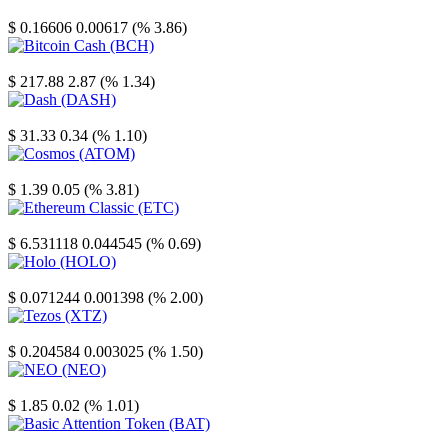
Stellar
$ 0.16606
0.00617 (% 3.86)
Bitcoin Cash
$ 217.88
2.87 (% 1.34)
Dash
$ 31.33
0.34 (% 1.10)
Cosmos
$ 1.39
0.05 (% 3.81)
Ethereum Classic
$ 6.531118
0.044545 (% 0.69)
Holo
$ 0.071244
0.001398 (% 2.00)
Tezos
$ 0.204584
0.003025 (% 1.50)
NEO
$ 1.85
0.02 (% 1.01)
Basic Attention Token