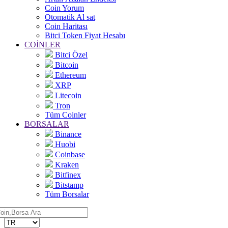
Coin Yorum
Otomatik Al sat
Coin Haritası
Bitci Token Fiyat Hesabı
COİNLER
Bitci Özel
Bitcoin
Ethereum
XRP
Litecoin
Tron
Tüm Coinler
BORSALAR
Binance
Huobi
Coinbase
Kraken
Bitfinex
Bitstamp
Tüm Borsalar