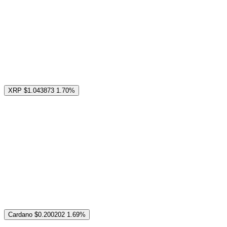
XRP
$1.043873
1.70%
Cardano
$0.200202
1.69%