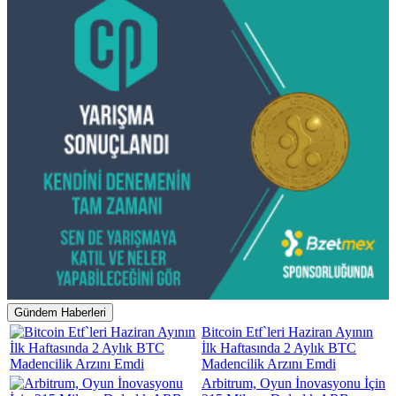
Gündem Haberleri
Bitcoin Etf`leri Haziran Ayının
İlk Haftasında 2 Aylık BTC
Madencilik Arzını Emdi
Arbitrum, Oyun İnovasyonu İçin