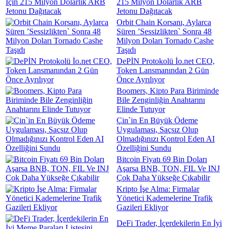
215 Milyon Dolarlık ARB
Jetonu Dağıtacak
Orbit Chain Korsanı, Aylarca
Süren ’Sessizlikten` Sonra 48
Milyon Doları Tornado Cashe
Taşıdı
DePİN Protokolü İo.net CEO,
Token Lansmanından 2 Gün
Önce Ayrılıyor
Boomers, Kipto Para Biriminde
Bile Zenginliğin Anahtarını
Elinde Tutuyor
Çin`in En Büyük Ödeme
Uygulaması, Saçsız Olup
Olmadığınızı Kontrol Eden AI
Özelliğini Sundu
Bitcoin Fiyatı 69 Bin Doları
Aşarsa BNB, TON, FIL Ve INJ
Çok Daha Yükseğe Çıkabilir
Kripto İşe Alma: Firmalar
Yönetici Kademelerine Trafik
Gazileri Ekliyor
DeFi Trader, İçerdekilerin En İyi