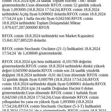
coinin 18.8.2024 için 24 saatlik Toplam Hacimi 7.687 doları
göstermektedir.Uzun dönemde RFOX coinin 52 günlük yüksek
fiyatı 1,093000 (18.8.2024 17:54:24).RFOX coinin 18.8.2024
tarihindeki Açılış fiyatı 0,008002 dolardır.RFOX coinin 18.8.2024
17:54:24 için 1 hafta önceki fiyatı 0,042160.RFOX coinin
18.8.2024 tarihindeki Toplam Dolaşımdaki Miktar
1.979.637.287,000000 RFOX
RFOX coinin 18.8.2024 tarihindeki son Market Kapasitesi
15.841.027,885220 dolardır.
RFOX coinin Stochastic Oscilator (21-1) İndikatörü 18.8.2024
17:54:24 `de 1,438849 göstermektedir.
RFOX 18.8.2024 için beta indikatörü -0,101769 değerini
göstermektedir.RFOX coinin 18.8.2024 tarihindeki dünkü yüksek
değeri 0,045090 dolardır.RFOX coinin son 24 saatlik yüzdelik
değişimi 18.8.2024 tarihinde -0,01 dir.Uzun dönemde RFOX coinin
52 günlük düşük fiyatı 0,000799 (18.8.2024 17:54:24).RFOX
coinin 18.8.2024 tarihindeki düşük fiyatı 0,008001 dolardır.RFOX
coinin 18.8.2024 için 24 saatlik Doğrudan Hacimi 0 doları
göstermektedir.Uzun dönemde RFOX coinin 1 haftalık fiyatı
0,042160 (18.8.2024 17:54:24).Uzun dönemde RFOX coinin
yılbaşından bu yana en yüksek fiyatı 1,093000 (18.8.2024
17:54:24).RFOX coinin Stochastic Oscilator (5-3-T) İndikatörü
18.8.2024 17:54:24 `de = göstermektedir. RFOX coinin 18.8.2024