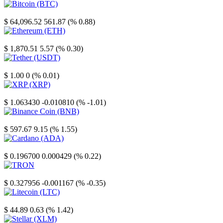
Bitcoin
$ 64,096.52
561.87 (% 0.88)
Ethereum
$ 1,870.51
5.57 (% 0.30)
Tether
$ 1.00
0 (% 0.01)
XRP
$ 1.063430
-0.010810 (% -1.01)
Binance Coin
$ 597.67
9.15 (% 1.55)
Cardano
$ 0.196700
0.000429 (% 0.22)
TRON
$ 0.327956
-0.001167 (% -0.35)
Litecoin
$ 44.89
0.63 (% 1.42)