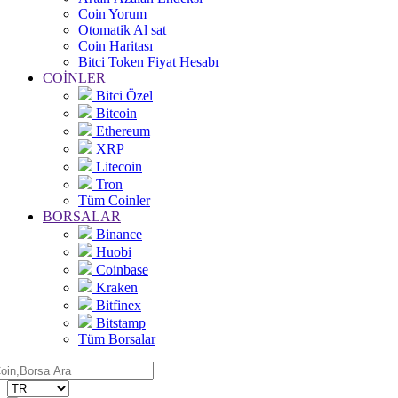
Coin Yorum
Otomatik Al sat
Coin Haritası
Bitci Token Fiyat Hesabı
COİNLER
Bitci Özel
Bitcoin
Ethereum
XRP
Litecoin
Tron
Tüm Coinler
BORSALAR
Binance
Huobi
Coinbase
Kraken
Bitfinex
Bitstamp
Tüm Borsalar