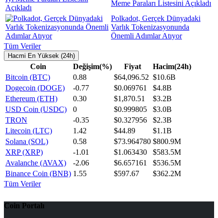
Meme Paraları Listesini Açıkladı
Polkadot, Gerçek Dünyadaki
Varlık Tokenizasyonunda
Önemli Adımlar Atıyor
Tüm Veriler
Hacmi En Yüksek (24h)
Coin
Değişim(%)
Fiyat
Hacim(24h)
Bitcoin (BTC)
0.88
$64,096.52
$10.6B
Dogecoin (DOGE)
-0.77
$0.069761
$4.8B
Ethereum (ETH)
0.30
$1,870.51
$3.2B
USD Coin (USDC)
0
$0.999805
$3.0B
TRON
-0.35
$0.327956
$2.3B
Litecoin (LTC)
1.42
$44.89
$1.1B
Solana (SOL)
0.58
$73.964780
$800.9M
XRP (XRP)
-1.01
$1.063430
$583.5M
Avalanche (AVAX)
-2.06
$6.657161
$536.5M
Binance Coin (BNB)
1.55
$597.67
$362.2M
Tüm Veriler
Coin Portalı