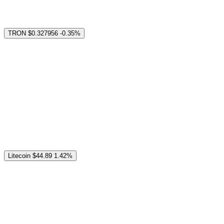
TRON
$0.327956
-0.35%
Litecoin
$44.89
1.42%