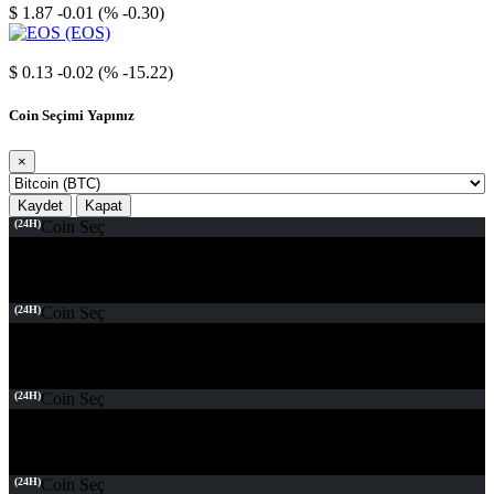
$ 1.87
-0.01 (% -0.30)
EOS
$ 0.13
-0.02 (% -15.22)
Coin Seçimi Yapınız
×
Kaydet
Kapat
(24H)
Coin Seç
(24H)
Coin Seç
(24H)
Coin Seç
(24H)
Coin Seç