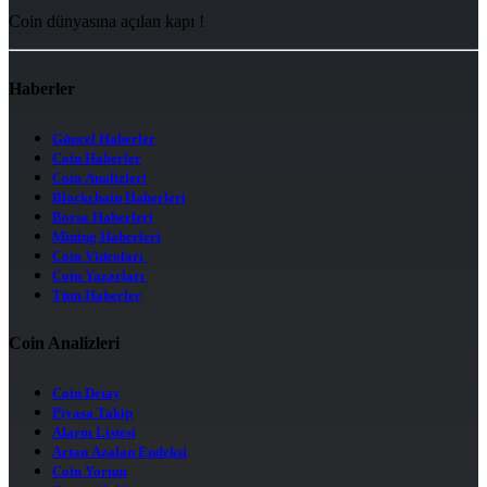
Coin dünyasına açılan kapı !
Haberler
Güncel Haberler
Coin Haberler
Coin Analizleri
Blockchain Haberleri
Borsa Haberleri
Mining Haberleri
Coin Videoları
Coin Yazarları
Tüm Haberler
Coin Analizleri
Coin Detay
Piyasa Takip
Alarm Listesi
Artan Azalan Endeksi
Coin Yorum