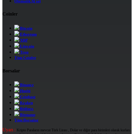
Otomatik Al sat
Coinler
Bitcoin
Ethereum
XRP
Litecoin
Tron
Tüm Coinler
Borsalar
Binance
Huobi
Coinbase
Kraken
Bitfinex
Bitstamp
Tüm Borsalar
Uyarı :
Kripto Paraların mevcut Türk Lirası , Dolar ve diğer para birimleri olarak kurları