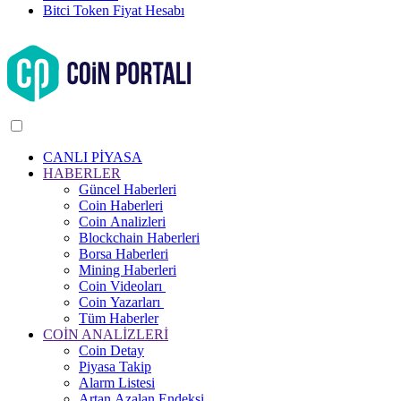
Bitci Token Fiyat Hesabı
CANLI PİYASA
HABERLER
Güncel Haberleri
Coin Haberleri
Coin Analizleri
Blockchain Haberleri
Borsa Haberleri
Mining Haberleri
Coin Videoları
Coin Yazarları
Tüm Haberler
COİN ANALİZLERİ
Coin Detay
Piyasa Takip
Alarm Listesi
Artan Azalan Endeksi