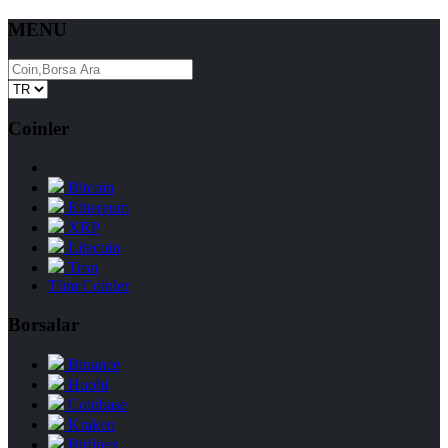
MENU
Coinler
Bitcoin
Ethereum
XRP
Litecoin
Tron
Tüm Coinler
Borsalar
Binance
Huobi
Coinbase
Kraken
Bitfinex