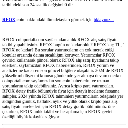
tarihindeki son 24 saatlik değişimi 0 dir.
RFOX
coin hakkındaki tüm detayları görmek için
tıklayınız...
RFOX coinportali.com sayfasından anlık RFOX alış satış fiyatı
takibi yapabilirsiniz. RFOX bugün ne kadar oldu? RFOX kaç TL, 1
RFOX ne kadar? Bu sorular yatırımcıların en çok merak ettiği
konular arasında daima sıcaklığını koruyor. Yatırımcılar RFOX
çevirici kullanarak güncel olarak RFOX alış satış fiyatlarını takip
ederken, sayfamızdan RFOX haberlerinden, RFOX yorum ve
analizlerine kadar en son güncel bilgilere ulaşabilir. 2024`de RFOX
yükselir mi düşer mi konusu gündemde yer almaya devam ederken
coinportali.com sayfamızdan son coin haberlerini ve uzman
yorumlarını takip edebilirsiniz. Ayrıca kripto para yatırımcıları,
RFOX detay frafik bölümüyle fiyat için detaylı inceleme fırsatına
sahipler. 2024 yılında RFOX tahminleri yatırımcıların odağında yer
aldığından günlük, haftalık, aylık ve yıllık olarak kripto para alış
satış fiyatı hareketleri için RFOX detay grafik bölümümüz öne
çıkarken, RFOX anlık takibi ve hesaplama için RFOX çeviri
özelliği büyük kolaylık sağlıyor.