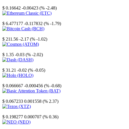
Stellar
$ 0.16642
-0.00423 (% -2.48)
Ethereum Classic
$ 6.477177
-0.117832 (% -1.79)
Bitcoin Cash
$ 211.56
-2.17 (% -1.02)
Cosmos
$ 1.35
-0.03 (% -2.02)
Dash
$ 31.21
-0.02 (% -0.05)
Holo
$ 0.066667
-0.000456 (% -0.68)
Basic Attention Token
$ 0.067233
0.001558 (% 2.37)
Tezos
$ 0.198277
0.000707 (% 0.36)
NEO