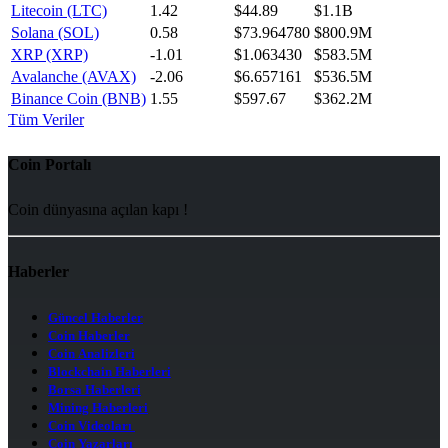
Litecoin (LTC)
1.42
$44.89
$1.1B
Solana (SOL)
0.58
$73.964780
$800.9M
XRP (XRP)
-1.01
$1.063430
$583.5M
Avalanche (AVAX)
-2.06
$6.657161
$536.5M
Binance Coin (BNB)
1.55
$597.67
$362.2M
Tüm Veriler
Coin Portalı
Coin dünyasına açılan kapı !
Haberler
Güncel Haberler
Coin Haberler
Coin Analizleri
Blockchain Haberleri
Borsa Haberleri
Mining Haberleri
Coin Videoları
Coin Yazarları