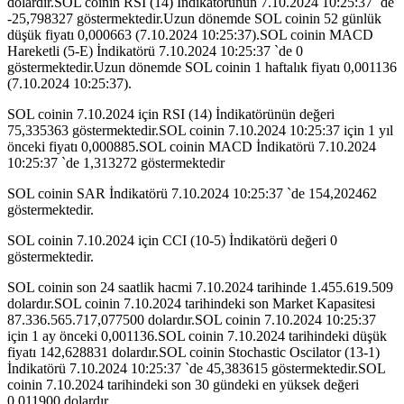
dolardır.SOL coinin RSI (14) İndikatörünün 7.10.2024 10:25:37 `de
-25,798327 göstermektedir.Uzun dönemde SOL coinin 52 günlük
düşük fiyatı 0,000663 (7.10.2024 10:25:37).SOL coinin MACD
Hareketli (5-E) İndikatörü 7.10.2024 10:25:37 `de 0
göstermektedir.Uzun dönemde SOL coinin 1 haftalık fiyatı 0,001136
(7.10.2024 10:25:37).
SOL coinin 7.10.2024 için RSI (14) İndikatörünün değeri
75,335363 göstermektedir.SOL coinin 7.10.2024 10:25:37 için 1 yıl
önceki fiyatı 0,000885.SOL coinin MACD İndikatörü 7.10.2024
10:25:37 `de 1,313272 göstermektedir
SOL coinin SAR İndikatörü 7.10.2024 10:25:37 `de 154,202462
göstermektedir.
SOL coinin 7.10.2024 için CCI (10-5) İndikatörü değeri 0
göstermektedir.
SOL coinin son 24 saatlik hacmi 7.10.2024 tarihinde 1.455.619.509
dolardır.SOL coinin 7.10.2024 tarihindeki son Market Kapasitesi
87.336.565.717,077500 dolardır.SOL coinin 7.10.2024 10:25:37
için 1 ay önceki 0,001136.SOL coinin 7.10.2024 tarihindeki düşük
fiyatı 142,628831 dolardır.SOL coinin Stochastic Oscilator (13-1)
İndikatörü 7.10.2024 10:25:37 `de 45,383615 göstermektedir.SOL
coinin 7.10.2024 tarihindeki son 30 gündeki en yüksek değeri
0,011900 dolardır.