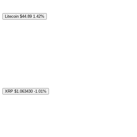
Litecoin
$44.89
1.42%
XRP
$1.063430
-1.01%