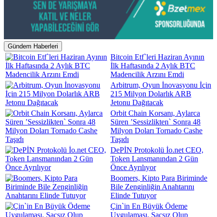
Gündem Haberleri
Bitcoin Etf`leri Haziran Ayının
İlk Haftasında 2 Aylık BTC
Madencilik Arzını Emdi
Arbitrum, Oyun İnovasyonu İçin
215 Milyon Dolarlık ARB
Jetonu Dağıtacak
Orbit Chain Korsanı, Aylarca
Süren ’Sessizlikten` Sonra 48
Milyon Doları Tornado Cashe
Taşıdı
DePİN Protokolü İo.net CEO,
Token Lansmanından 2 Gün
Önce Ayrılıyor
Boomers, Kipto Para Biriminde
Bile Zenginliğin Anahtarını
Elinde Tutuyor
Çin`in En Büyük Ödeme
Uygulaması, Saçsız Olup