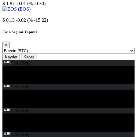
$ 1.87
-0.01 (% -0.30)
EOS
$ 0.13
-0.02 (% -15.22)
Coin Seçimi Yapınız
×
Kaydet
Kapat
(24H)
Coin Seç
(24H)
Coin Seç
(24H)
Coin Seç
(24H)
Coin Seç