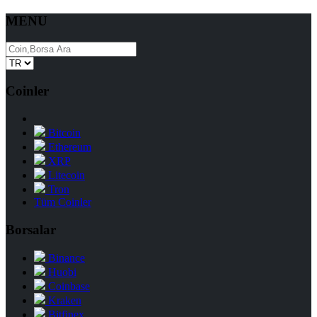
MENU
Coinler
Bitcoin
Ethereum
XRP
Litecoin
Tron
Tüm Coinler
Borsalar
Binance
Huobi
Coinbase
Kraken
Bitfinex