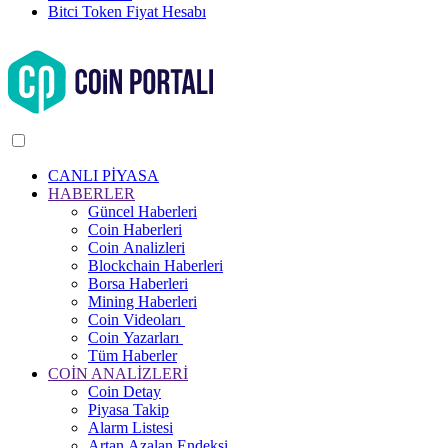
Bitci Token Fiyat Hesabı
CANLI PİYASA
HABERLER
Güncel Haberleri
Coin Haberleri
Coin Analizleri
Blockchain Haberleri
Borsa Haberleri
Mining Haberleri
Coin Videoları
Coin Yazarları
Tüm Haberler
COİN ANALİZLERİ
Coin Detay
Piyasa Takip
Alarm Listesi
Artan Azalan Endeksi