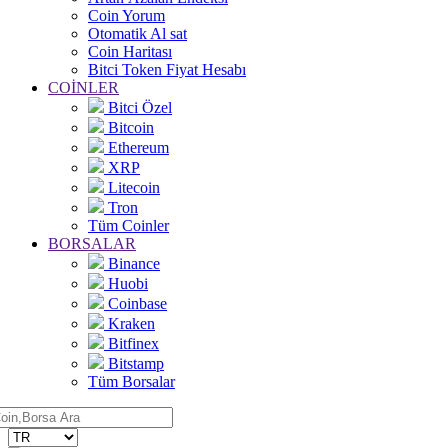
Coin Yorum
Otomatik Al sat
Coin Haritası
Bitci Token Fiyat Hesabı
COİNLER
Bitci Özel
Bitcoin
Ethereum
XRP
Litecoin
Tron
Tüm Coinler
BORSALAR
Binance
Huobi
Coinbase
Kraken
Bitfinex
Bitstamp
Tüm Borsalar