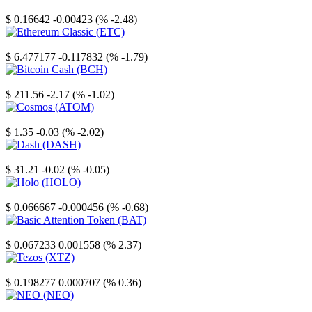
Stellar
$ 0.16642
-0.00423 (% -2.48)
Ethereum Classic
$ 6.477177
-0.117832 (% -1.79)
Bitcoin Cash
$ 211.56
-2.17 (% -1.02)
Cosmos
$ 1.35
-0.03 (% -2.02)
Dash
$ 31.21
-0.02 (% -0.05)
Holo
$ 0.066667
-0.000456 (% -0.68)
Basic Attention Token
$ 0.067233
0.001558 (% 2.37)
Tezos
$ 0.198277
0.000707 (% 0.36)
NEO