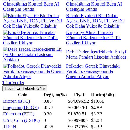
Olmadığınızı Kontrol Eden AI
Özelliğini Sundu
Bitcoin Fiyatı 69 Bin Doları
Aşarsa BNB, TON, FIL Ve INJ
Çok Daha Yükseğe Çıkabilir
Kripto İşe Alma: Firmalar
Yönetici Kademelerine Trafik
Gazileri Ekliyor
DeFi Trader, İçerdekilerin En İyi
Meme Paraları Listesini Açıkladı
Polkadot, Gerçek Dünyadaki
Varlık Tokenizasyonunda
Önemli Adımlar Atıyor
Tüm Veriler
Hacmi En Yüksek (24h)
Coin
Değişim(%)
Fiyat
Hacim(24h)
Bitcoin (BTC)
0.88
$64,096.52
$10.6B
Dogecoin (DOGE)
-0.77
$0.069761
$4.8B
Ethereum (ETH)
0.30
$1,870.51
$3.2B
USD Coin (USDC)
0
$0.999805
$3.0B
TRON
-0.35
$0.327956
$2.3B