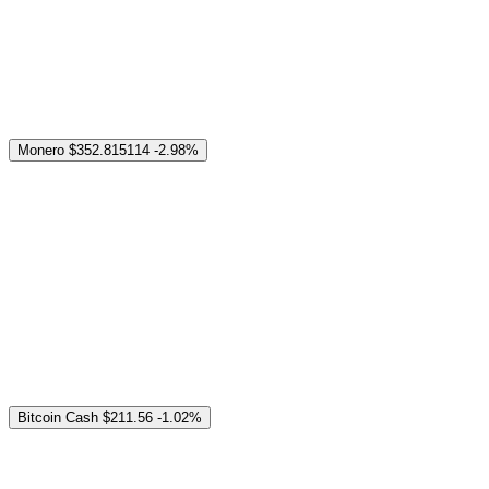
Monero
$352.815114
-2.98%
Bitcoin Cash
$211.56
-1.02%