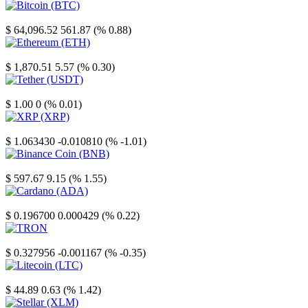
Bitcoin
$ 64,096.52
561.87 (% 0.88)
Ethereum
$ 1,870.51
5.57 (% 0.30)
Tether
$ 1.00
0 (% 0.01)
XRP
$ 1.063430
-0.010810 (% -1.01)
Binance Coin
$ 597.67
9.15 (% 1.55)
Cardano
$ 0.196700
0.000429 (% 0.22)
TRON
$ 0.327956
-0.001167 (% -0.35)
Litecoin
$ 44.89
0.63 (% 1.42)