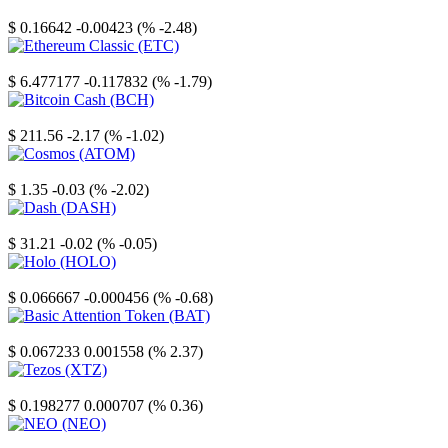
Stellar
$ 0.16642
-0.00423 (% -2.48)
Ethereum Classic
$ 6.477177
-0.117832 (% -1.79)
Bitcoin Cash
$ 211.56
-2.17 (% -1.02)
Cosmos
$ 1.35
-0.03 (% -2.02)
Dash
$ 31.21
-0.02 (% -0.05)
Holo
$ 0.066667
-0.000456 (% -0.68)
Basic Attention Token
$ 0.067233
0.001558 (% 2.37)
Tezos
$ 0.198277
0.000707 (% 0.36)
NEO