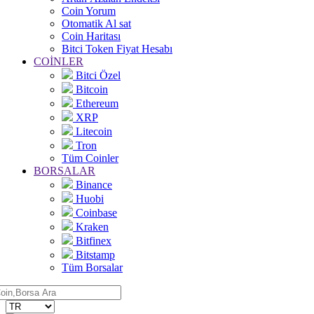
Coin Yorum
Otomatik Al sat
Coin Haritası
Bitci Token Fiyat Hesabı
COİNLER
Bitci Özel
Bitcoin
Ethereum
XRP
Litecoin
Tron
Tüm Coinler
BORSALAR
Binance
Huobi
Coinbase
Kraken
Bitfinex
Bitstamp
Tüm Borsalar