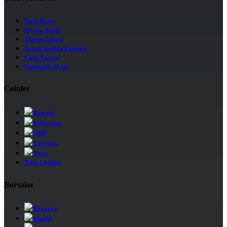
Coin Detay
Piyasa Takip
Alarm Listesi
Artan Azalan Endeksi
Coin Yorum
Otomatik Al sat
Coinler
Bitcoin
Ethereum
XRP
Litecoin
Tron
Tüm Coinler
Borsalar
Binance
Huobi