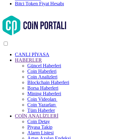
Bitci Token Fiyat Hesabı
CANLI PİYASA
HABERLER
Güncel Haberleri
Coin Haberleri
Coin Analizleri
Blockchain Haberleri
Borsa Haberleri
Mining Haberleri
Coin Videoları
Coin Yazarları
Tüm Haberler
COİN ANALİZLERİ
Coin Detay
Piyasa Takip
Alarm Listesi
Artan Azalan Endeksi