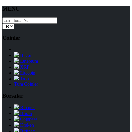
MENU
Coinler
Bitcoin
Ethereum
XRP
Litecoin
Tron
Tüm Coinler
Borsalar
Binance
Huobi
Coinbase
Kraken
Bitfinex