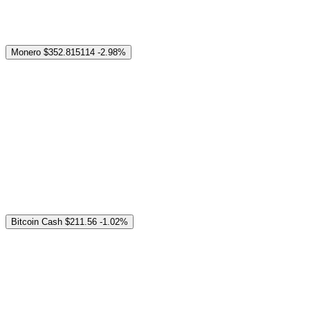
Monero
$352.815114
-2.98%
Bitcoin Cash
$211.56
-1.02%