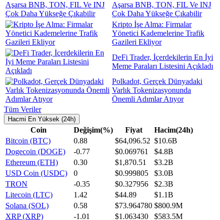
Aşarsa BNB, TON, FIL Ve INJ
Çok Daha Yükseğe Çıkabilir
Kripto İşe Alma: Firmalar
Yönetici Kademelerine Trafik
Gazileri Ekliyor
DeFi Trader, İçerdekilerin En İyi
Meme Paraları Listesini Açıkladı
Polkadot, Gerçek Dünyadaki
Varlık Tokenizasyonunda
Önemli Adımlar Atıyor
Tüm Veriler
Hacmi En Yüksek (24h)
Coin
Değişim(%)
Fiyat
Hacim(24h)
Bitcoin (BTC)
0.88
$64,096.52
$10.6B
Dogecoin (DOGE)
-0.77
$0.069761
$4.8B
Ethereum (ETH)
0.30
$1,870.51
$3.2B
USD Coin (USDC)
0
$0.999805
$3.0B
TRON
-0.35
$0.327956
$2.3B
Litecoin (LTC)
1.42
$44.89
$1.1B
Solana (SOL)
0.58
$73.964780
$800.9M
XRP (XRP)
-1.01
$1.063430
$583.5M