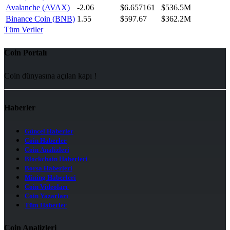
Avalanche (AVAX)
-2.06
$6.657161
$536.5M
Binance Coin (BNB)
1.55
$597.67
$362.2M
Tüm Veriler
Coin Portalı
Coin dünyasına açılan kapı !
Haberler
Güncel Haberler
Coin Haberler
Coin Analizleri
Blockchain Haberleri
Borsa Haberleri
Mining Haberleri
Coin Videoları
Coin Yazarları
Tüm Haberler
Coin Analizleri