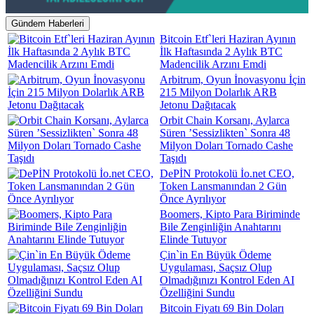
Gündem Haberleri
Bitcoin Etf`leri Haziran Ayının
İlk Haftasında 2 Aylık BTC
Madencilik Arzını Emdi
Arbitrum, Oyun İnovasyonu İçin
215 Milyon Dolarlık ARB
Jetonu Dağıtacak
Orbit Chain Korsanı, Aylarca
Süren ’Sessizlikten` Sonra 48
Milyon Doları Tornado Cashe
Taşıdı
DePİN Protokolü İo.net CEO,
Token Lansmanından 2 Gün
Önce Ayrılıyor
Boomers, Kipto Para Biriminde
Bile Zenginliğin Anahtarını
Elinde Tutuyor
Çin`in En Büyük Ödeme
Uygulaması, Saçsız Olup
Olmadığınızı Kontrol Eden AI
Özelliğini Sundu
Bitcoin Fiyatı 69 Bin Doları