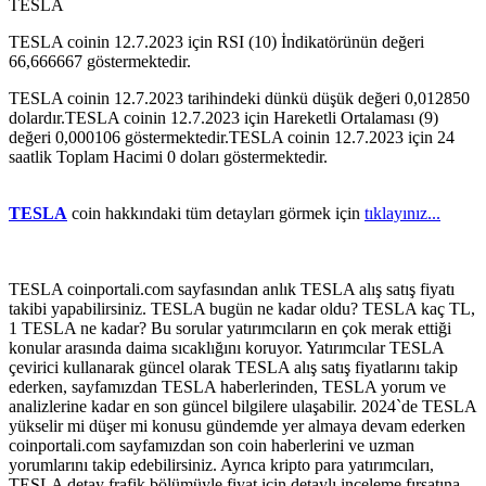
TESLA
TESLA coinin 12.7.2023 için RSI (10) İndikatörünün değeri
66,666667 göstermektedir.
TESLA coinin 12.7.2023 tarihindeki dünkü düşük değeri 0,012850
dolardır.TESLA coinin 12.7.2023 için Hareketli Ortalaması (9)
değeri 0,000106 göstermektedir.TESLA coinin 12.7.2023 için 24
saatlik Toplam Hacimi 0 doları göstermektedir.
TESLA
coin hakkındaki tüm detayları görmek için
tıklayınız...
TESLA coinportali.com sayfasından anlık TESLA alış satış fiyatı
takibi yapabilirsiniz. TESLA bugün ne kadar oldu? TESLA kaç TL,
1 TESLA ne kadar? Bu sorular yatırımcıların en çok merak ettiği
konular arasında daima sıcaklığını koruyor. Yatırımcılar TESLA
çevirici kullanarak güncel olarak TESLA alış satış fiyatlarını takip
ederken, sayfamızdan TESLA haberlerinden, TESLA yorum ve
analizlerine kadar en son güncel bilgilere ulaşabilir. 2024`de TESLA
yükselir mi düşer mi konusu gündemde yer almaya devam ederken
coinportali.com sayfamızdan son coin haberlerini ve uzman
yorumlarını takip edebilirsiniz. Ayrıca kripto para yatırımcıları,
TESLA detay frafik bölümüyle fiyat için detaylı inceleme fırsatına