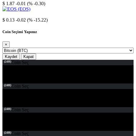
$ 1.87
-0.01 (% -0.30)
EOS
$ 0.13
-0.02 (% -15.22)
Coin Seçimi Yapınız
×
Kaydet
Kapat
(24H)
Coin Seç
(24H)
Coin Seç
(24H)
Coin Seç
(24H)
Coin Seç