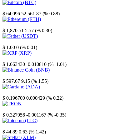
Bitcoin
$ 64,096.52
561.87 (% 0.88)
Ethereum
$ 1,870.51
5.57 (% 0.30)
Tether
$ 1.00
0 (% 0.01)
XRP
$ 1.063430
-0.010810 (% -1.01)
Binance Coin
$ 597.67
9.15 (% 1.55)
Cardano
$ 0.196700
0.000429 (% 0.22)
TRON
$ 0.327956
-0.001167 (% -0.35)
Litecoin
$ 44.89
0.63 (% 1.42)