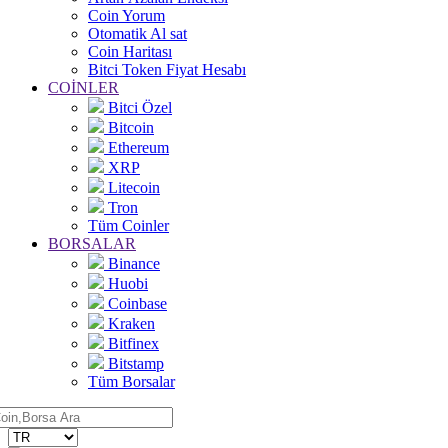
Coin Yorum
Otomatik Al sat
Coin Haritası
Bitci Token Fiyat Hesabı
COİNLER
Bitci Özel
Bitcoin
Ethereum
XRP
Litecoin
Tron
Tüm Coinler
BORSALAR
Binance
Huobi
Coinbase
Kraken
Bitfinex
Bitstamp
Tüm Borsalar