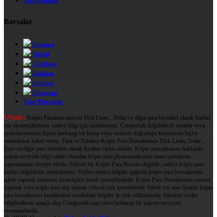
Tüm Coinler
Borsalar
Binance
Huobi
Coinbase
Kraken
Bitfinex
Bitstamp
Tüm Borsalar
Uyarı :
Kripto Paraların mevcut Türk Lirası , Dolar ve diğer para birimleri olarak kurları
site ziyaretçilerimize sadece bilgi için sunulmuştur. Coinportali doğabilecek zararlar veya
spekülasyonlara ilişkin herhangi bir kayıp veya verilerin doğruluğu konusunda hiçbir
sorumluluk kabul etmez. Türk ve Yabancı Kripto Para Borsalarında Türk Lirası, Dolar ,
Euro ve diğer para birimleri olarak fiyatları farklı olabilir. Kripto para piyasası hakkında
yeterli seviyede bilgi sahibi olmadan kripto para piyasasında alım satım işlemlerini
yapmamanızı tavsiye ederiz. Sitemiz bir Kripto Para Borsası değildir, sadece kripto para
kurları değerlerini sunmaktayız. Verilen tanıtıcı bilgiler ışığında kripto para borsalarında
işlem yapmak tamamen ziyaretçinin kendi inisiatifindedir. Kripto Para Borsalarında yatırım
yapmak veya kripto para alıp satmak yüksek risk içermektedir. Sitede yer alan fiyatlar kripto
para borsalarının kendilerinin sundukları bilgiler ile elde edilmektedir. Sitedeki veriler
bilgilendirme amaçlı olup Coinportali.com sitesi herhangi bir yatırım tavsiyesi
vermemektedir.