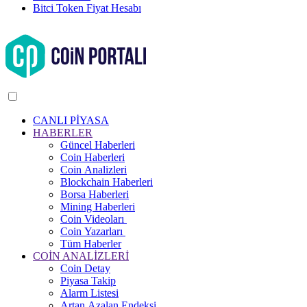
Bitci Token Fiyat Hesabı
CANLI PİYASA
HABERLER
Güncel Haberleri
Coin Haberleri
Coin Analizleri
Blockchain Haberleri
Borsa Haberleri
Mining Haberleri
Coin Videoları
Coin Yazarları
Tüm Haberler
COİN ANALİZLERİ
Coin Detay
Piyasa Takip
Alarm Listesi
Artan Azalan Endeksi