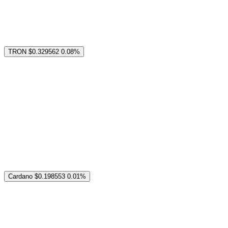
TRON
$0.329562
0.08%
Cardano
$0.198553
0.01%