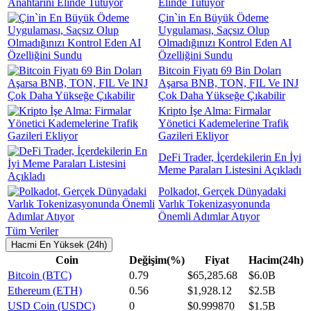
Elinde Tutuyor
Çin`in En Büyük Ödeme
Uygulaması, Saçsız Olup
Olmadığınızı Kontrol Eden AI
Özelliğini Sundu
Bitcoin Fiyatı 69 Bin Doları
Aşarsa BNB, TON, FIL Ve INJ
Çok Daha Yükseğe Çıkabilir
Kripto İşe Alma: Firmalar
Yönetici Kademelerine Trafik
Gazileri Ekliyor
DeFi Trader, İçerdekilerin En İyi
Meme Paraları Listesini Açıkladı
Polkadot, Gerçek Dünyadaki
Varlık Tokenizasyonunda
Önemli Adımlar Atıyor
Tüm Veriler
Hacmi En Yüksek (24h)
Coin
Değişim(%)
Fiyat
Hacim(24h)
Bitcoin (BTC)
0.79
$65,285.68
$6.0B
Ethereum (ETH)
0.56
$1,928.12
$2.5B
USD Coin (USDC)
0
$0.999870
$1.5B