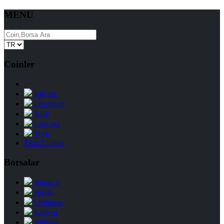
MENU
Coinler
Bitcoin
Ethereum
XRP
Litecoin
Tron
Tüm Coinler
Borsalar
Binance
Huobi
Coinbase
Kraken
Bitfinex