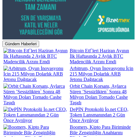
Gündem Haberleri
Bitcoin Etf`leri Haziran Ayının
İlk Haftasında 2 Aylık BTC
Madencilik Arzını Emdi
Arbitrum, Oyun İnovasyonu İçin
215 Milyon Dolarlık ARB
Jetonu Dağıtacak
Orbit Chain Korsanı, Aylarca
Süren ’Sessizlikten` Sonra 48
Milyon Doları Tornado Cashe
Taşıdı
DePİN Protokolü İo.net CEO,
Token Lansmanından 2 Gün
Önce Ayrılıyor
Boomers, Kipto Para Biriminde
Bile Zenginliğin Anahtarını