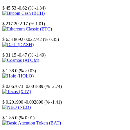
Litecoin
$ 45.53
-0.62 (% -1.34)
Bitcoin Cash
$ 217.20
2.17 (% 1.01)
Ethereum Classic
$ 6.518692
0.022742 (% 0.35)
Dash
$ 31.15
-0.47 (% -1.49)
Cosmos
$ 1.38
0 (% -0.03)
Holo
$ 0.067073
-0.001889 (% -2.74)
Tezos
$ 0.201900
-0.002890 (% -1.41)
NEO
$ 1.85
0 (% 0.01)
Basic Attention Token