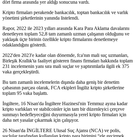
dört firma arasında yer aldığı sonucuna vardı.
Kripto firmaları perakende bankacılık, toptan bankacılık ve varlık
yönetimi şirketlerinin yanında listelendi.
Rapor, 2022 ile 2023 yılları arasında Kara Para Aklama davalarını
denetleyen toplam 52,8 tam zamanlı uzman çalışanın olduğunu ve
yaklaşık üçte birinin özellikle kripto firmalarını denetlemeye
odaklandığını gösterdi.
2022'den 2023'e kadar olan dönemde, fca'nın mali suç uzmanları,
Birleşik Krallık'ta faaliyet gösteren finans firmaları hakkında toplam
231 incelemenin yanı sıra mali suçlar ve yaptırımlarla ilgili ek 375
vaka gerçekleştirdi.
Bu tam zamanlı incelemelerin dışında daha geniş bir denetim
çabasının parçası olarak, FCA ekipleri İngiliz kripto şirketlerine
toplam 95 vaka başlattı.
İngiltere, 16 Nisan'da İngiltere Hazinesi'nin Temmuz ayına kadar
kripto varlıkları ve stabilcoinler için tam bir düzenleyici çerçeve
sunmayı hedefleyeceğini duyurmasıyla yerel kripto firmaları için
daha net yasalar çıkarmak için çalışıyor.
26 Nisan'da İNGİLTERE Ulusal Suç Ajansı (NCA) ve polis,
suçlular tarafından kullanılan kripto para birimini “ele geçirmek,