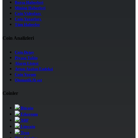
Borsa Haberleri
Mining Haberleri
Coin Videoları
Coin Yazarları
Tüm Haberler
Coin Analizleri
Coin Detay
Piyasa Takip
Alarm Listesi
Artan Azalan Endeksi
Coin Yorum
Otomatik Al sat
Coinler
Bitcoin
Ethereum
XRP
Litecoin
Tron