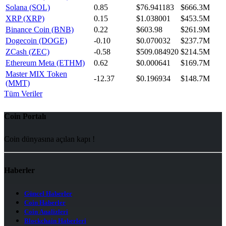
Solana (SOL)
0.85
$76.941183
$666.3M
XRP (XRP)
0.15
$1.038001
$453.5M
Binance Coin (BNB)
0.22
$603.98
$261.9M
Dogecoin (DOGE)
-0.10
$0.070032
$237.7M
ZCash (ZEC)
-0.58
$509.084920
$214.5M
Ethereum Meta (ETHM)
0.62
$0.000641
$169.7M
Master MIX Token
-12.37
$0.196934
$148.7M
(MMT)
Tüm Veriler
Coin Portalı
Coin dünyasına açılan kapı !
Haberler
Güncel Haberler
Coin Haberler
Coin Analizleri
Blockchain Haberleri