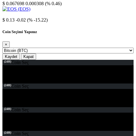
$ 0.067698
0.000308 (% 0.46)
EOS
$ 0.13
-0.02 (% -15.22)
Coin Seçimi Yapınız
×
Kaydet
Kapat
(24H)
Coin Seç
(24H)
Coin Seç
(24H)
Coin Seç
(24H)
Coin Seç