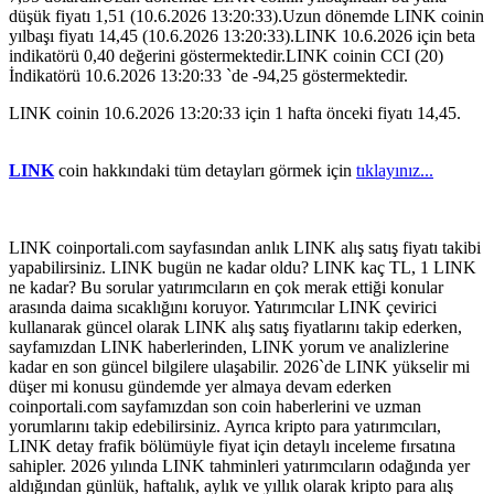
düşük fiyatı 1,51 (10.6.2026 13:20:33).Uzun dönemde LINK coinin
yılbaşı fiyatı 14,45 (10.6.2026 13:20:33).LINK 10.6.2026 için beta
indikatörü 0,40 değerini göstermektedir.LINK coinin CCI (20)
İndikatörü 10.6.2026 13:20:33 `de -94,25 göstermektedir.
LINK coinin 10.6.2026 13:20:33 için 1 hafta önceki fiyatı 14,45.
LINK
coin hakkındaki tüm detayları görmek için
tıklayınız...
LINK coinportali.com sayfasından anlık LINK alış satış fiyatı takibi
yapabilirsiniz. LINK bugün ne kadar oldu? LINK kaç TL, 1 LINK
ne kadar? Bu sorular yatırımcıların en çok merak ettiği konular
arasında daima sıcaklığını koruyor. Yatırımcılar LINK çevirici
kullanarak güncel olarak LINK alış satış fiyatlarını takip ederken,
sayfamızdan LINK haberlerinden, LINK yorum ve analizlerine
kadar en son güncel bilgilere ulaşabilir. 2026`de LINK yükselir mi
düşer mi konusu gündemde yer almaya devam ederken
coinportali.com sayfamızdan son coin haberlerini ve uzman
yorumlarını takip edebilirsiniz. Ayrıca kripto para yatırımcıları,
LINK detay frafik bölümüyle fiyat için detaylı inceleme fırsatına
sahipler. 2026 yılında LINK tahminleri yatırımcıların odağında yer
aldığından günlük, haftalık, aylık ve yıllık olarak kripto para alış