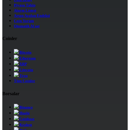
Piyasa Takip
Alarm Listesi
Artan Azalan Endeksi
Coin Yorum
Otomatik Al sat
Coinler
Bitcoin
Ethereum
XRP
Litecoin
Tron
Tüm Coinler
Borsalar
Binance
Huobi
Coinbase
Kraken