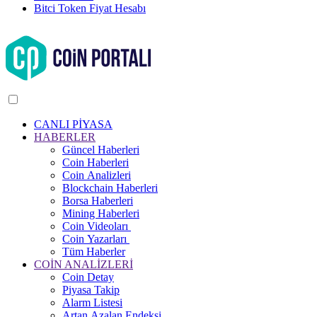
Bitci Token Fiyat Hesabı
CANLI PİYASA
HABERLER
Güncel Haberleri
Coin Haberleri
Coin Analizleri
Blockchain Haberleri
Borsa Haberleri
Mining Haberleri
Coin Videoları
Coin Yazarları
Tüm Haberler
COİN ANALİZLERİ
Coin Detay
Piyasa Takip
Alarm Listesi
Artan Azalan Endeksi