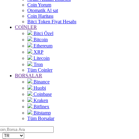
Coin Yorum
Otomatik Al sat
Coin Haritası
Bitci Token Fiyat Hesabı
COİNLER
Bitci Özel
Bitcoin
Ethereum
XRP
Litecoin
Tron
Tüm Coinler
BORSALAR
Binance
Huobi
Coinbase
Kraken
Bitfinex
Bitstamp
Tüm Borsalar