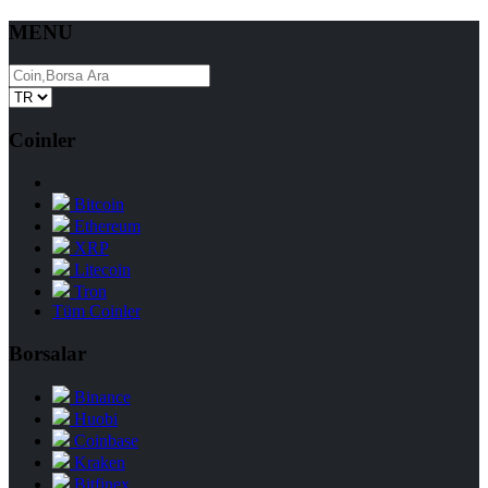
MENU
Coinler
Bitcoin
Ethereum
XRP
Litecoin
Tron
Tüm Coinler
Borsalar
Binance
Huobi
Coinbase
Kraken
Bitfinex