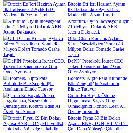
Bitcoin Etf`leri Haziran Ayının
İlk Haftasında 2 Aylık BTC
Madencilik Arzını Emdi
Arbitrum, Oyun İnovasyonu İçin
215 Milyon Dolarlık ARB
Jetonu Dağıtacak
Orbit Chain Korsanı, Aylarca
Süren ’Sessizlikten` Sonra 48
Milyon Doları Tornado Cashe
Taşıdı
DePİN Protokolü İo.net CEO,
Token Lansmanından 2 Gün
Önce Ayrılıyor
Boomers, Kipto Para Biriminde
Bile Zenginliğin Anahtarını
Elinde Tutuyor
Çin`in En Büyük Ödeme
Uygulaması, Saçsız Olup
Olmadığınızı Kontrol Eden AI
Özelliğini Sundu
Bitcoin Fiyatı 69 Bin Doları
Aşarsa BNB, TON, FIL Ve INJ
Çok Daha Yükseğe Çıkabilir