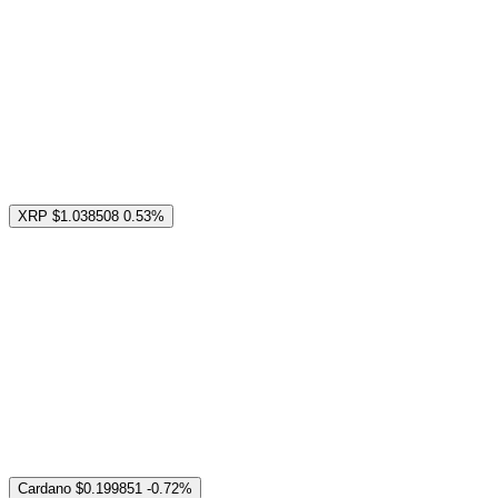
XRP
$1.038508
0.53%
Cardano
$0.199851
-0.72%