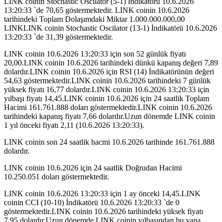
LINK coinin Stochastic Oscilator (5-1) İndikatörü 10.6.2026
13:20:33 `de 70,65 göstermektedir. LINK coinin 10.6.2026
tarihindeki Toplam Dolaşımdaki Miktar 1.000.000.000,00
LINKLINK coinin Stochastic Oscilator (13-1) İndikatörü 10.6.2026
13:20:33 `de 31,39 göstermektedir.
LINK coinin 10.6.2026 13:20:33 için son 52 günlük fiyatı
20,00.LINK coinin 10.6.2026 tarihindeki dünkü kapanış değeri 7,89
dolardır.LINK coinin 10.6.2026 için RSI (14) İndikatörünün değeri
54,63 göstermektedir.LINK coinin 10.6.2026 tarihindeki 7 günlük
yüksek fiyatı 16,77 dolardır.LINK coinin 10.6.2026 13:20:33 için
yılbaşı fiyatı 14,45.LINK coinin 10.6.2026 için 24 saatlik Toplam
Hacimi 161.761.888 doları göstermektedir.LINK coinin 10.6.2026
tarihindeki kapanış fiyatı 7,66 dolardır.Uzun dönemde LINK coinin
1 yıl önceki fiyatı 2,11 (10.6.2026 13:20:33).
LINK coinin son 24 saatlik hacmi 10.6.2026 tarihinde 161.761.888
dolardır.
LINK coinin 10.6.2026 için 24 saatlik Doğrudan Hacimi
10.250.051 doları göstermektedir.
LINK coinin 10.6.2026 13:20:33 için 1 ay önceki 14,45.LINK
coinin CCI (10-10) İndikatörü 10.6.2026 13:20:33 `de 0
göstermektedir.LINK coinin 10.6.2026 tarihindeki yüksek fiyatı
7,95 dolardır.Uzun dönemde LINK coinin yılbaşından bu yana