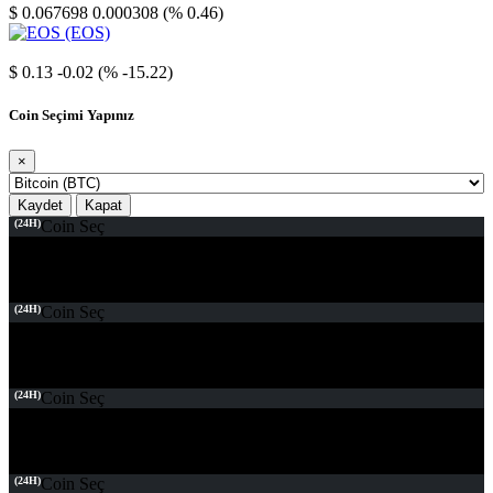
$ 0.067698
0.000308 (% 0.46)
EOS
$ 0.13
-0.02 (% -15.22)
Coin Seçimi Yapınız
×
Kaydet
Kapat
(24H)
Coin Seç
(24H)
Coin Seç
(24H)
Coin Seç
(24H)
Coin Seç