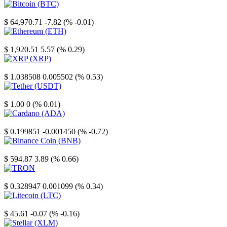
Bitcoin
$ 64,970.71
-7.82 (% -0.01)
Ethereum
$ 1,920.51
5.57 (% 0.29)
XRP
$ 1.038508
0.005502 (% 0.53)
Tether
$ 1.00
0 (% 0.01)
Cardano
$ 0.199851
-0.001450 (% -0.72)
Binance Coin
$ 594.87
3.89 (% 0.66)
TRON
$ 0.328947
0.001099 (% 0.34)
Litecoin
$ 45.61
-0.07 (% -0.16)