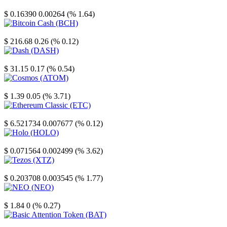
Stellar
$ 0.16390
0.00264 (% 1.64)
Bitcoin Cash
$ 216.68
0.26 (% 0.12)
Dash
$ 31.15
0.17 (% 0.54)
Cosmos
$ 1.39
0.05 (% 3.71)
Ethereum Classic
$ 6.521734
0.007677 (% 0.12)
Holo
$ 0.071564
0.002499 (% 3.62)
Tezos
$ 0.203708
0.003545 (% 1.77)
NEO
$ 1.84
0 (% 0.27)
Basic Attention Token