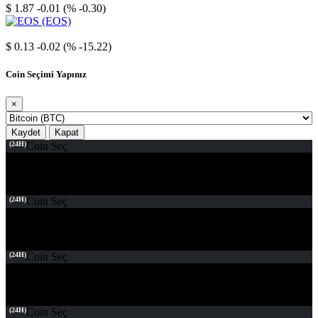
$ 1.87
-0.01 (% -0.30)
EOS
$ 0.13
-0.02 (% -15.22)
Coin Seçimi Yapınız
×
Kaydet
Kapat
(24H)
Coin Seç
(24H)
Coin Seç
(24H)
Coin Seç
(24H)
Coin Seç