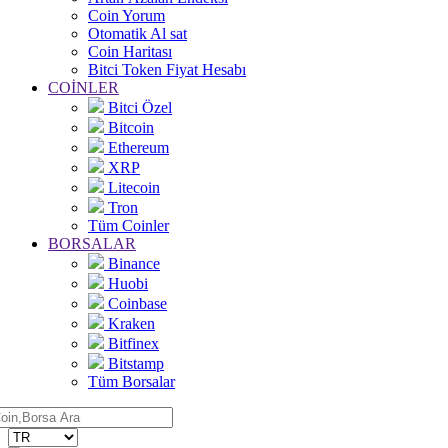
Coin Yorum
Otomatik Al sat
Coin Haritası
Bitci Token Fiyat Hesabı
COİNLER
Bitci Özel
Bitcoin
Ethereum
XRP
Litecoin
Tron
Tüm Coinler
BORSALAR
Binance
Huobi
Coinbase
Kraken
Bitfinex
Bitstamp
Tüm Borsalar