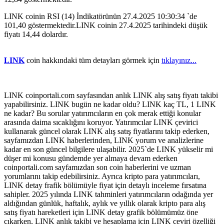
LINK coinin RSI (14) İndikatörünün 27.4.2025 10:30:34 `de
101,40 göstermektedir.LINK coinin 27.4.2025 tarihindeki düşük
fiyatı 14,44 dolardır.
LINK
coin hakkındaki tüm detayları görmek için
tıklayınız...
LINK coinportali.com sayfasından anlık LINK alış satış fiyatı takibi
yapabilirsiniz. LINK bugün ne kadar oldu? LINK kaç TL, 1 LINK
ne kadar? Bu sorular yatırımcıların en çok merak ettiği konular
arasında daima sıcaklığını koruyor. Yatırımcılar LINK çevirici
kullanarak güncel olarak LINK alış satış fiyatlarını takip ederken,
sayfamızdan LINK haberlerinden, LINK yorum ve analizlerine
kadar en son güncel bilgilere ulaşabilir. 2025`de LINK yükselir mi
düşer mi konusu gündemde yer almaya devam ederken
coinportali.com sayfamızdan son coin haberlerini ve uzman
yorumlarını takip edebilirsiniz. Ayrıca kripto para yatırımcıları,
LINK detay frafik bölümüyle fiyat için detaylı inceleme fırsatına
sahipler. 2025 yılında LINK tahminleri yatırımcıların odağında yer
aldığından günlük, haftalık, aylık ve yıllık olarak kripto para alış
satış fiyatı hareketleri için LINK detay grafik bölümümüz öne
çıkarken, LINK anlık takibi ve hesaplama için LINK çeviri özelliği