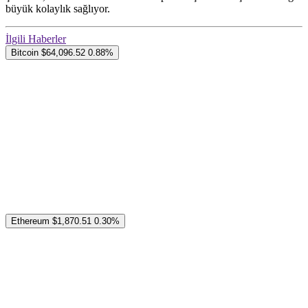
büyük kolaylık sağlıyor.
İlgili Haberler
Bitcoin
$64,096.52
0.88%
Ethereum
$1,870.51
0.30%