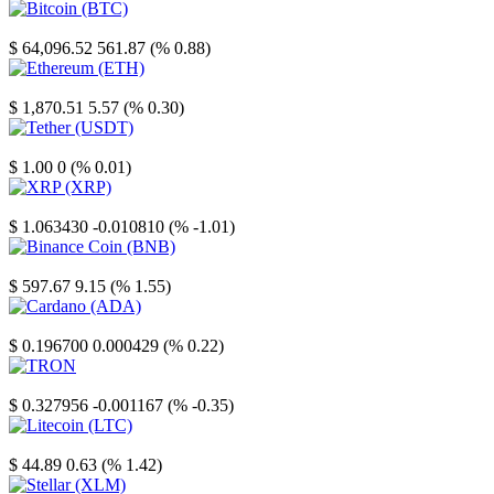
Bitcoin
$ 64,096.52
561.87 (% 0.88)
Ethereum
$ 1,870.51
5.57 (% 0.30)
Tether
$ 1.00
0 (% 0.01)
XRP
$ 1.063430
-0.010810 (% -1.01)
Binance Coin
$ 597.67
9.15 (% 1.55)
Cardano
$ 0.196700
0.000429 (% 0.22)
TRON
$ 0.327956
-0.001167 (% -0.35)
Litecoin
$ 44.89
0.63 (% 1.42)