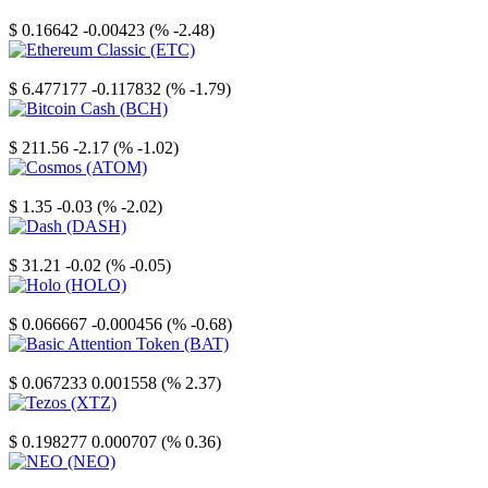
Stellar
$ 0.16642
-0.00423 (% -2.48)
Ethereum Classic
$ 6.477177
-0.117832 (% -1.79)
Bitcoin Cash
$ 211.56
-2.17 (% -1.02)
Cosmos
$ 1.35
-0.03 (% -2.02)
Dash
$ 31.21
-0.02 (% -0.05)
Holo
$ 0.066667
-0.000456 (% -0.68)
Basic Attention Token
$ 0.067233
0.001558 (% 2.37)
Tezos
$ 0.198277
0.000707 (% 0.36)
NEO