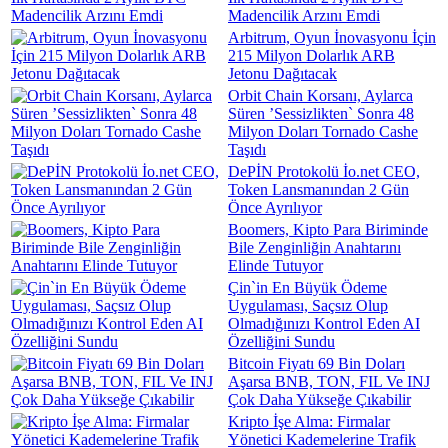
Madencilik Arzını Emdi
Arbitrum, Oyun İnovasyonu İçin
215 Milyon Dolarlık ARB
Jetonu Dağıtacak
Orbit Chain Korsanı, Aylarca
Süren ’Sessizlikten` Sonra 48
Milyon Doları Tornado Cashe
Taşıdı
DePİN Protokolü İo.net CEO,
Token Lansmanından 2 Gün
Önce Ayrılıyor
Boomers, Kipto Para Biriminde
Bile Zenginliğin Anahtarını
Elinde Tutuyor
Çin`in En Büyük Ödeme
Uygulaması, Saçsız Olup
Olmadığınızı Kontrol Eden AI
Özelliğini Sundu
Bitcoin Fiyatı 69 Bin Doları
Aşarsa BNB, TON, FIL Ve INJ
Çok Daha Yükseğe Çıkabilir
Kripto İşe Alma: Firmalar
Yönetici Kademelerine Trafik