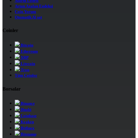
Alarm Listesi
Artan Azalan Endeksi
Coin Yorum
Otomatik Al sat
Coinler
Bitcoin
Ethereum
XRP
Litecoin
Tron
Tüm Coinler
Borsalar
Binance
Huobi
Coinbase
Kraken
Bitfinex
Bitstamp