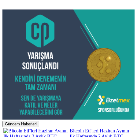
Gündem Haberleri
Bitcoin Etf`leri Haziran Ayının
İlk Haftasında 2 Aylık BTC