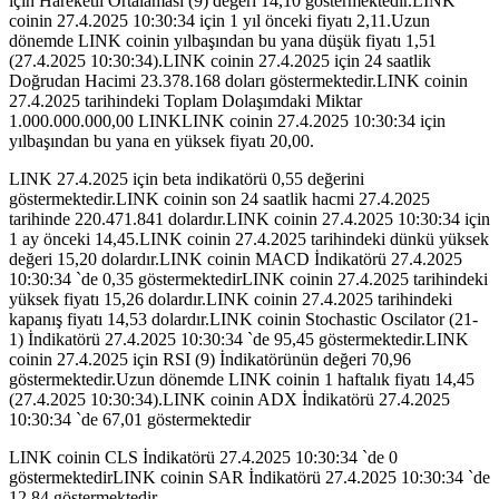
için Hareketli Ortalaması (9) değeri 14,10 göstermektedir.LINK
coinin 27.4.2025 10:30:34 için 1 yıl önceki fiyatı 2,11.Uzun
dönemde LINK coinin yılbaşından bu yana düşük fiyatı 1,51
(27.4.2025 10:30:34).LINK coinin 27.4.2025 için 24 saatlik
Doğrudan Hacimi 23.378.168 doları göstermektedir.LINK coinin
27.4.2025 tarihindeki Toplam Dolaşımdaki Miktar
1.000.000.000,00 LINKLINK coinin 27.4.2025 10:30:34 için
yılbaşından bu yana en yüksek fiyatı 20,00.
LINK 27.4.2025 için beta indikatörü 0,55 değerini
göstermektedir.LINK coinin son 24 saatlik hacmi 27.4.2025
tarihinde 220.471.841 dolardır.LINK coinin 27.4.2025 10:30:34 için
1 ay önceki 14,45.LINK coinin 27.4.2025 tarihindeki dünkü yüksek
değeri 15,20 dolardır.LINK coinin MACD İndikatörü 27.4.2025
10:30:34 `de 0,35 göstermektedirLINK coinin 27.4.2025 tarihindeki
yüksek fiyatı 15,26 dolardır.LINK coinin 27.4.2025 tarihindeki
kapanış fiyatı 14,53 dolardır.LINK coinin Stochastic Oscilator (21-
1) İndikatörü 27.4.2025 10:30:34 `de 95,45 göstermektedir.LINK
coinin 27.4.2025 için RSI (9) İndikatörünün değeri 70,96
göstermektedir.Uzun dönemde LINK coinin 1 haftalık fiyatı 14,45
(27.4.2025 10:30:34).LINK coinin ADX İndikatörü 27.4.2025
10:30:34 `de 67,01 göstermektedir
LINK coinin CLS İndikatörü 27.4.2025 10:30:34 `de 0
göstermektedirLINK coinin SAR İndikatörü 27.4.2025 10:30:34 `de
12,84 göstermektedir.