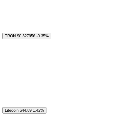
TRON
$0.327956
-0.35%
Litecoin
$44.89
1.42%