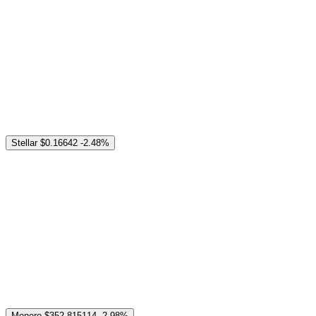
Stellar
$0.16642
-2.48%
Monero
$352.815114
-2.98%