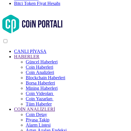
Bitci Token Fiyat Hesabı
CANLI PİYASA
HABERLER
Güncel Haberleri
Coin Haberleri
Coin Analizleri
Blockchain Haberleri
Borsa Haberleri
Mining Haberleri
Coin Videoları
Coin Yazarları
Tüm Haberler
COİN ANALİZLERİ
Coin Detay
Piyasa Takip
Alarm Listesi
Artan Azalan Endeksi