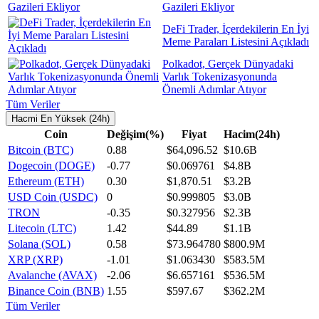
Gazileri Ekliyor
DeFi Trader, İçerdekilerin En İyi
Meme Paraları Listesini Açıkladı
Polkadot, Gerçek Dünyadaki
Varlık Tokenizasyonunda
Önemli Adımlar Atıyor
Tüm Veriler
Hacmi En Yüksek (24h)
Coin
Değişim(%)
Fiyat
Hacim(24h)
Bitcoin (BTC)
0.88
$64,096.52
$10.6B
Dogecoin (DOGE)
-0.77
$0.069761
$4.8B
Ethereum (ETH)
0.30
$1,870.51
$3.2B
USD Coin (USDC)
0
$0.999805
$3.0B
TRON
-0.35
$0.327956
$2.3B
Litecoin (LTC)
1.42
$44.89
$1.1B
Solana (SOL)
0.58
$73.964780
$800.9M
XRP (XRP)
-1.01
$1.063430
$583.5M
Avalanche (AVAX)
-2.06
$6.657161
$536.5M
Binance Coin (BNB)
1.55
$597.67
$362.2M
Tüm Veriler