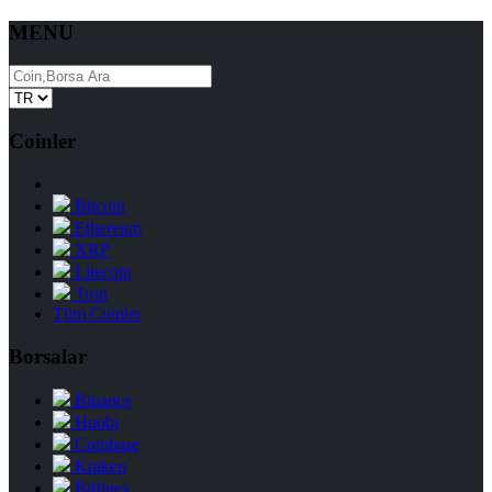
MENU
Coinler
Bitcoin
Ethereum
XRP
Litecoin
Tron
Tüm Coinler
Borsalar
Binance
Huobi
Coinbase
Kraken
Bitfinex