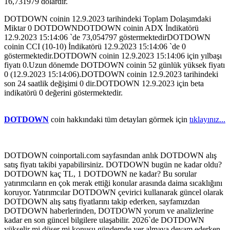
16,731979 dolardır.
DOTDOWN coinin 12.9.2023 tarihindeki Toplam Dolaşımdaki
Miktar 0 DOTDOWNDOTDOWN coinin ADX İndikatörü
12.9.2023 15:14:06 `de 73,054797 göstermektedirDOTDOWN
coinin CCI (10-10) İndikatörü 12.9.2023 15:14:06 `de 0
göstermektedir.DOTDOWN coinin 12.9.2023 15:14:06 için yılbaşı
fiyatı 0.Uzun dönemde DOTDOWN coinin 52 günlük yüksek fiyatı
0 (12.9.2023 15:14:06).DOTDOWN coinin 12.9.2023 tarihindeki
son 24 saatlik değişimi 0 dir.DOTDOWN 12.9.2023 için beta
indikatörü 0 değerini göstermektedir.
DOTDOWN
coin hakkındaki tüm detayları görmek için
tıklayınız...
DOTDOWN coinportali.com sayfasından anlık DOTDOWN alış
satış fiyatı takibi yapabilirsiniz. DOTDOWN bugün ne kadar oldu?
DOTDOWN kaç TL, 1 DOTDOWN ne kadar? Bu sorular
yatırımcıların en çok merak ettiği konular arasında daima sıcaklığını
koruyor. Yatırımcılar DOTDOWN çevirici kullanarak güncel olarak
DOTDOWN alış satış fiyatlarını takip ederken, sayfamızdan
DOTDOWN haberlerinden, DOTDOWN yorum ve analizlerine
kadar en son güncel bilgilere ulaşabilir. 2026`de DOTDOWN
yükselir mi düşer mi konusu gündemde yer almaya devam ederken