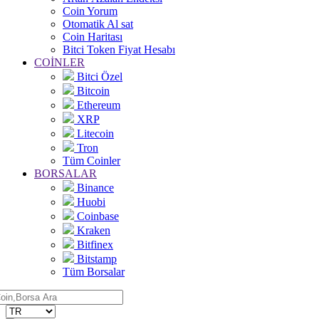
Coin Yorum
Otomatik Al sat
Coin Haritası
Bitci Token Fiyat Hesabı
COİNLER
Bitci Özel
Bitcoin
Ethereum
XRP
Litecoin
Tron
Tüm Coinler
BORSALAR
Binance
Huobi
Coinbase
Kraken
Bitfinex
Bitstamp
Tüm Borsalar