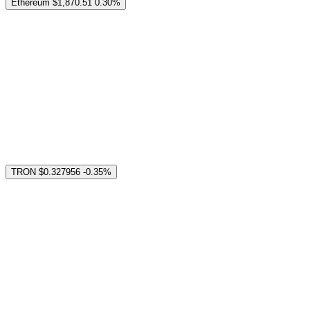
Ethereum
$1,870.51
0.30%
TRON
$0.327956
-0.35%