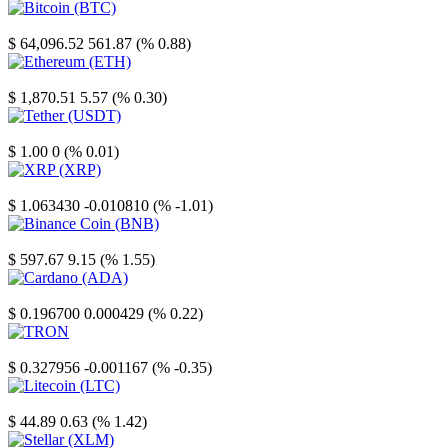
Bitcoin
$ 64,096.52
561.87 (% 0.88)
Ethereum
$ 1,870.51
5.57 (% 0.30)
Tether
$ 1.00
0 (% 0.01)
XRP
$ 1.063430
-0.010810 (% -1.01)
Binance Coin
$ 597.67
9.15 (% 1.55)
Cardano
$ 0.196700
0.000429 (% 0.22)
TRON
$ 0.327956
-0.001167 (% -0.35)
Litecoin
$ 44.89
0.63 (% 1.42)