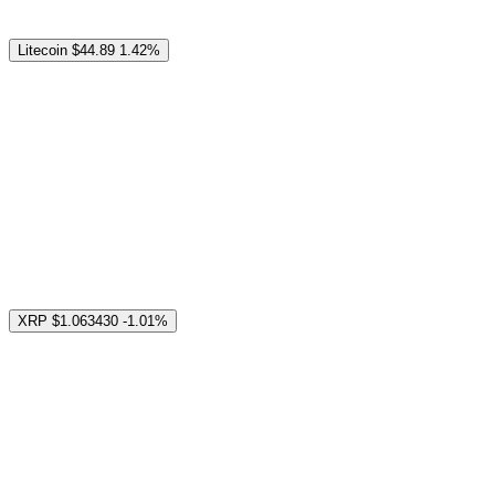
Litecoin
$44.89
1.42%
XRP
$1.063430
-1.01%