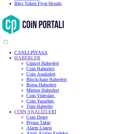
Bitci Token Fiyat Hesabı
CANLI PİYASA
HABERLER
Güncel Haberleri
Coin Haberleri
Coin Analizleri
Blockchain Haberleri
Borsa Haberleri
Mining Haberleri
Coin Videoları
Coin Yazarları
Tüm Haberler
COİN ANALİZLERİ
Coin Detay
Piyasa Takip
Alarm Listesi
Artan Azalan Endeksi