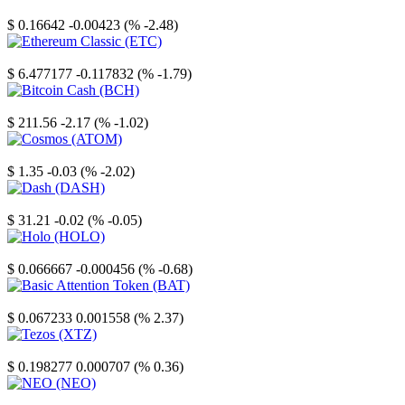
Stellar
$ 0.16642
-0.00423 (% -2.48)
Ethereum Classic
$ 6.477177
-0.117832 (% -1.79)
Bitcoin Cash
$ 211.56
-2.17 (% -1.02)
Cosmos
$ 1.35
-0.03 (% -2.02)
Dash
$ 31.21
-0.02 (% -0.05)
Holo
$ 0.066667
-0.000456 (% -0.68)
Basic Attention Token
$ 0.067233
0.001558 (% 2.37)
Tezos
$ 0.198277
0.000707 (% 0.36)
NEO