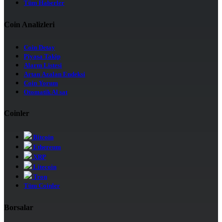
Tüm Haberler
Coin Analizleri
Coin Detay
Piyasa Takip
Alarm Listesi
Artan Azalan Endeksi
Coin Yorum
Otomatik Al sat
Coinler
Bitcoin
Ethereum
XRP
Litecoin
Tron
Tüm Coinler
Borsalar