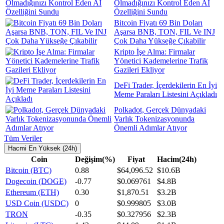
Olmadığınızı Kontrol Eden AI
Özelliğini Sundu
Bitcoin Fiyatı 69 Bin Doları
Aşarsa BNB, TON, FIL Ve INJ
Çok Daha Yükseğe Çıkabilir
Kripto İşe Alma: Firmalar
Yönetici Kademelerine Trafik
Gazileri Ekliyor
DeFi Trader, İçerdekilerin En İyi
Meme Paraları Listesini Açıkladı
Polkadot, Gerçek Dünyadaki
Varlık Tokenizasyonunda
Önemli Adımlar Atıyor
Tüm Veriler
Hacmi En Yüksek (24h)
Coin
Değişim(%)
Fiyat
Hacim(24h)
Bitcoin (BTC)
0.88
$64,096.52
$10.6B
Dogecoin (DOGE)
-0.77
$0.069761
$4.8B
Ethereum (ETH)
0.30
$1,870.51
$3.2B
USD Coin (USDC)
0
$0.999805
$3.0B
TRON
-0.35
$0.327956
$2.3B