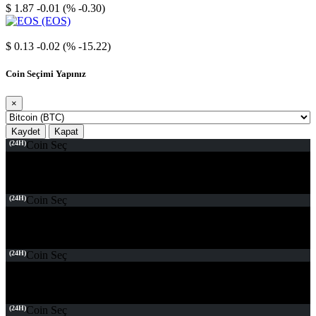
$ 1.87
-0.01 (% -0.30)
EOS
$ 0.13
-0.02 (% -15.22)
Coin Seçimi Yapınız
×
Kaydet
Kapat
(24H)
Coin Seç
(24H)
Coin Seç
(24H)
Coin Seç
(24H)
Coin Seç