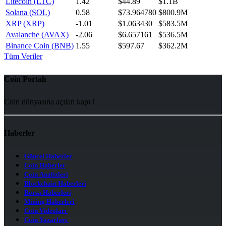
Litecoin (LTC)
1.42
$44.89
$1.1B
Solana (SOL)
0.58
$73.964780
$800.9M
XRP (XRP)
-1.01
$1.063430
$583.5M
Avalanche (AVAX)
-2.06
$6.657161
$536.5M
Binance Coin (BNB)
1.55
$597.67
$362.2M
Tüm Veriler
Coin Portalı
Coin dünyasına açılan kapı !
Haberler
Güncel Haberler
Coin Haberler
Coin Analizleri
Blockchain Haberleri
Borsa Haberleri
Mining Haberleri
Coin Videoları
Coin Yazarları