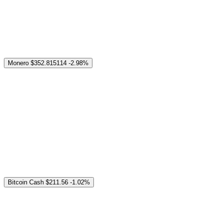
Monero
$352.815114
-2.98%
Bitcoin Cash
$211.56
-1.02%