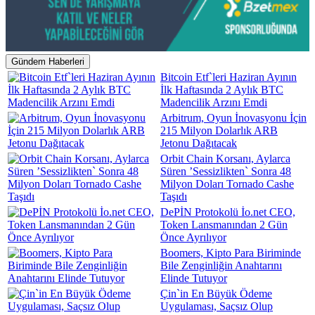
Gündem Haberleri
Bitcoin Etf`leri Haziran Ayının
İlk Haftasında 2 Aylık BTC
Madencilik Arzını Emdi
Arbitrum, Oyun İnovasyonu İçin
215 Milyon Dolarlık ARB
Jetonu Dağıtacak
Orbit Chain Korsanı, Aylarca
Süren ’Sessizlikten` Sonra 48
Milyon Doları Tornado Cashe
Taşıdı
DePİN Protokolü İo.net CEO,
Token Lansmanından 2 Gün
Önce Ayrılıyor
Boomers, Kipto Para Biriminde
Bile Zenginliğin Anahtarını
Elinde Tutuyor
Çin`in En Büyük Ödeme
Uygulaması, Saçsız Olup