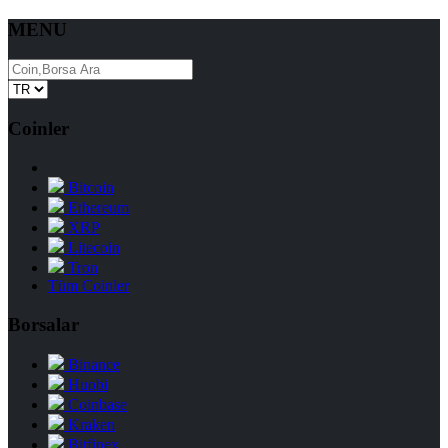
MENU
Coinler
Bitcoin
Ethereum
XRP
Litecoin
Tron
Tüm Coinler
Borsalar
Binance
Huobi
Coinbase
Kraken
Bitfinex